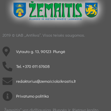
2019 © UAB „Antikva“. Visos teisės saugomos.
Vytauto g. 13, 90123 Plungė
Tel. +370 611 67608
redaktorius@zemaiciolaikrastis.lt
Privatumo politika
„Žemaitis“ yra didžiausias Plungės ir Rietavo krašto