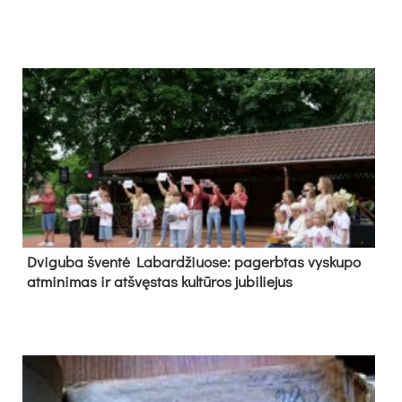
Dvi­gu­ba šven­tė La­bar­džiuo­se: pa­gerb­tas vys­ku­po
at­mi­ni­mas ir at­švęs­tas kul­tū­ros ju­bi­lie­jus