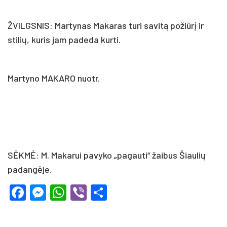
ŽVILGSNIS: Martynas Makaras turi savitą požiūrį ir
stilių, kuris jam padeda kurti.
Martyno MAKARO nuotr.
SĖKMĖ: M. Makarui pavyko „pagauti“ žaibus Šiaulių
padangėje.
Facebook
Messenger
WhatsApp
Viber
Share