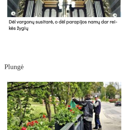
Dėl var­go­nų su­si­ta­rė, o dėl pa­ra­pi­jos na­mų dar rei­
kės žy­gių
Plungė