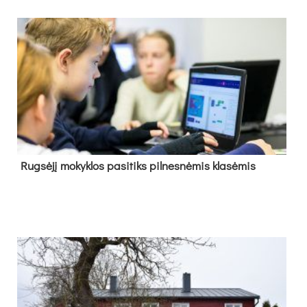
Rug­sė­jį mo­kyk­los pa­si­tiks pil­nes­nė­mis kla­sė­mis