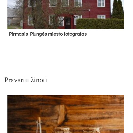
Pir­ma­sis Plun­gės mies­to fo­tog­ra­fas
Pravartu žinoti