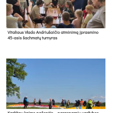
Vi­ta­liaus Vla­do And­riu­šai­čio at­mi­ni­mą įpras­mi­no
45-asis šach­ma­tų tur­ny­ras
Kark­lė­nų kai­mo pa­šo­nė­je – pa­ras­par­nių var­žy­bos