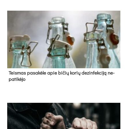
Teis­mas pa­sa­kė­le apie bi­čių ko­rių de­zin­fek­ci­ją ne­
pa­ti­kė­jo