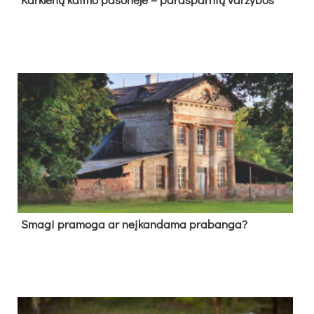
Sma­gi pra­mo­ga ar neį­kan­da­ma pra­ban­ga?