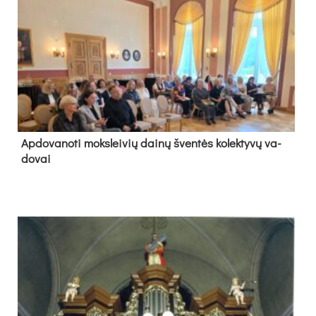
Ap­do­va­no­ti moks­lei­vių dai­nų šven­tės ko­lek­ty­vų va­
do­vai