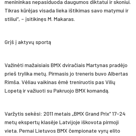
menininkas nepasiduoda daugumos diktatui ir skoniui.
Tikras kūrėjas visada lieka ištikimas savo matymui ir
stiliui“, – įsitikinęs M. Makaras.
Grįš į aktyvų sportą
Važinėti mažaisiais BMX dviračiais Martynas pradėjo
prieš trylika metų. Pirmasis jo treneris buvo Albertas
Rimša. Vėliau vaikinas ėmė treniruotis pas Vilių
Lopetą ir važiuoti su Pakruojo BMX komandą.
Varžytis sekėsi: 2011 metais „BMX Grand Prix“ 17–24
metų ekspertų klasėje Latvijoje iškovota pirmoji
vieta. Pernai Lietuvos BMX čempionate vyrų elito