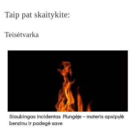
Taip pat skaitykite:
Teisėtvarka
Siau­bin­gas in­ci­den­tas Plun­gė­je – mo­te­ris ap­si­py­lė
ben­zi­nu ir pa­de­gė sa­ve