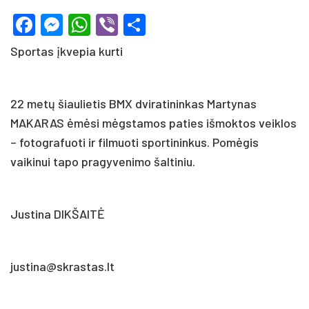
Facebook
Messenger
WhatsApp
Viber
Share
Sportas įkvepia kurti
22 metų šiaulietis BMX dviratininkas Martynas
MAKARAS ėmėsi mėgstamos paties išmoktos veiklos
– fotografuoti ir filmuoti sportininkus. Pomėgis
vaikinui tapo pragyvenimo šaltiniu.
Justina DIKŠAITĖ
justina@skrastas.lt