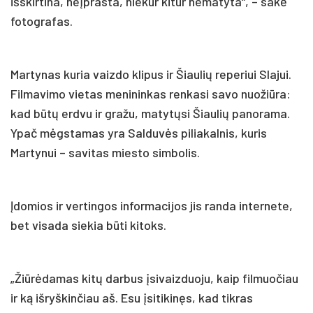
išskirtina, neįprasta, niekur kitur nematyta“, – sakė
fotografas.
Martynas kuria vaizdo klipus ir Šiaulių reperiui Slajui.
Filmavimo vietas menininkas renkasi savo nuožiūra:
kad būtų erdvu ir gražu, matytųsi Šiaulių panorama.
Ypač mėgstamas yra Salduvės piliakalnis, kuris
Martynui – savitas miesto simbolis.
Įdomios ir vertingos informacijos jis randa internete,
bet visada siekia būti kitoks.
„Žiūrėdamas kitų darbus įsivaizduoju, kaip filmuočiau
ir ką išryškinčiau aš. Esu įsitikinęs, kad tikras