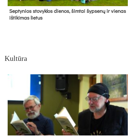
Sep­ty­nios sto­vyk­los die­nos, šim­tai šyp­se­nų ir vie­nas
iš­ti­ki­mas lie­tus
Kultūra