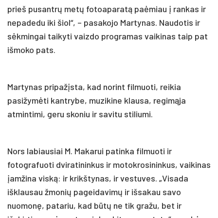
prieš pusantrų metų fotoaparatą paėmiau į rankas ir
nepadedu iki šiol“, – pasakojo Martynas. Naudotis ir
sėkmingai taikyti vaizdo programas vaikinas taip pat
išmoko pats.
Martynas pripažįsta, kad norint filmuoti, reikia
pasižymėti kantrybe, muzikine klausa, regimąja
atmintimi, geru skoniu ir savitu stiliumi.
Nors labiausiai M. Makarui patinka filmuoti ir
fotografuoti dviratininkus ir motokrosininkus, vaikinas
įamžina viską: ir krikštynas, ir vestuves. „Visada
išklausau žmonių pageidavimų ir išsakau savo
nuomonę, patariu, kad būtų ne tik gražu, bet ir