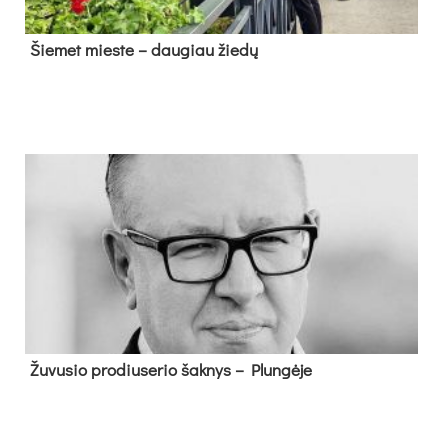
Šie­met mies­te – dau­giau žie­dų
Žu­vu­sio pro­diu­se­rio šak­nys – Plun­gė­je