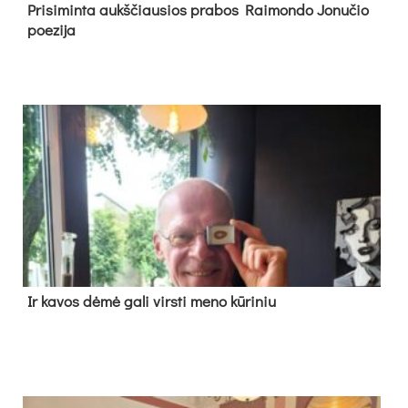
Pri­si­min­ta aukš­čiau­sios pra­bos Rai­mon­do Jo­nu­čio
poe­zi­ja
Ir ka­vos dė­mė ga­li virs­ti me­no kū­ri­niu