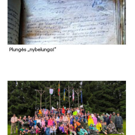
Plun­gės „ny­be­lun­gai“