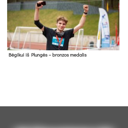
Bė­gi­kui iš Plun­gės – bron­zos me­da­lis