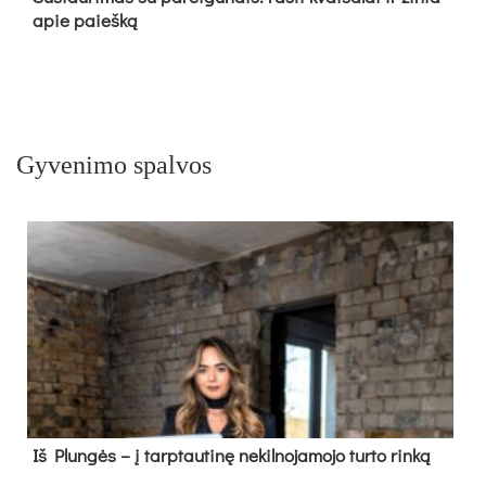
apie paieš­ką
Gyvenimo spalvos
Iš Plungės – į tarptautinę nekilnojamojo turto rinką