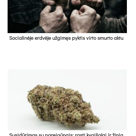
So­cia­li­nė­je erd­vė­je už­gi­męs pyk­tis vir­to smur­to ak­tu
Su­si­dū­ri­mas su pa­rei­gū­nais: ras­ti kvai­ša­lai ir ži­nia