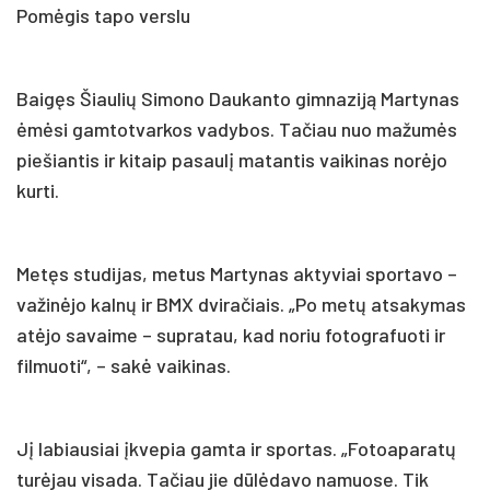
Pomėgis tapo verslu
Baigęs Šiaulių Simono Daukanto gimnaziją Martynas
ėmėsi gamtotvarkos vadybos. Tačiau nuo mažumės
piešiantis ir kitaip pasaulį matantis vaikinas norėjo
kurti.
Metęs studijas, metus Martynas aktyviai sportavo –
važinėjo kalnų ir BMX dviračiais. „Po metų atsakymas
atėjo savaime – supratau, kad noriu fotografuoti ir
filmuoti“, – sakė vaikinas.
Jį labiausiai įkvepia gamta ir sportas. „Fotoaparatų
turėjau visada. Tačiau jie dūlėdavo namuose. Tik