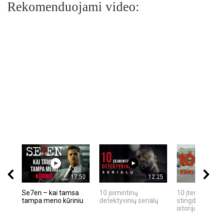
Rekomenduojami video:
17:50
12:25
Se7en – kai tamsa
10 įsimintinų
10 įtemptų, k
tampa meno kūriniu
detektyvinių serialų
stingdančių k
istorijų