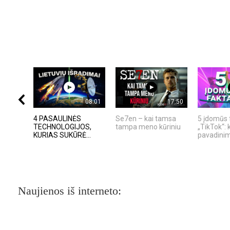
08:01
17:50
4 PASAULINĖS
Se7en – kai tamsa
5 įdomūs 
TECHNOLOGIJOS,
tampa meno kūriniu
„TikTok“: 
KURIAS SUKŪRĖ...
pavadinima
Naujienos iš interneto: