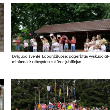
Dvi­gu­ba šven­tė La­bar­džiuo­se: pa­gerb­tas vys­ku­po at­
mi­ni­mas ir at­švęs­tas kul­tū­ros ju­bi­lie­jus