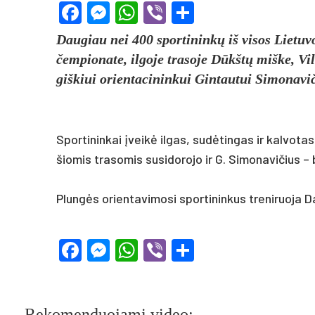
Facebook
Messenger
WhatsApp
Viber
Share
Dau­giau nei 400 spor­ti­ninkų iš vi­sos Lie­tu­vos
čem­pio­na­te, il­go­je tra­so­je Dūkštų miš­ke, Vi
giš­kiui orien­ta­ci­nin­kui Gin­tau­tui Si­mo­na­vi­
Spor­ti­nin­kai įveikė il­gas, su­dėtin­gas ir kal­vo­t
šio­mis tra­so­mis su­si­do­ro­jo ir G. Si­mo­na­vi­čius –
Plungės orien­ta­vi­mo­si spor­ti­nin­kus tre­ni­ruo­ja 
Facebook
Messenger
WhatsApp
Viber
Share
Rekomenduojami video: