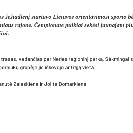
 šeš­ta­dienį star­ta­vo Lie­tu­vos orien­ta­vi­mo­si spor­to b
l­niaus ra­jo­ne. Čem­pio­na­te pui­kiai sekė­si jau­na­jam pl
čiui.
as tra­sas, ve­dan­čias per Ne­ries re­gio­ninį par­ką. Sėkmin­gai 
 ber­niukų grupė­je jis iš­ko­vo­jo ant­rąją vietą.
Da­nutė Za­les­kienė ir Jo­li­ta Do­mar­kienė.