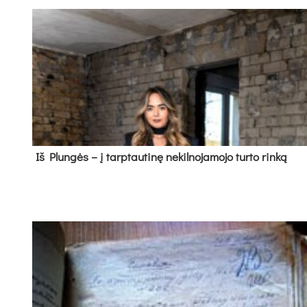
Iš Plungės – į tarptautinę nekilnojamojo turto rinką