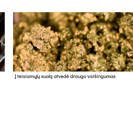
Į tei­sia­mų­jų suo­lą at­ve­dė drau­go vai­šin­gu­mas