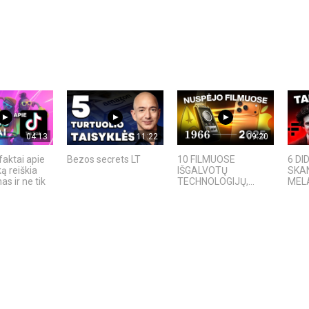
04:13
11:22
09:20
faktai apie
Bezos secrets LT
10 FILMUOSE
6 DI
ką reiškia
IŠGALVOTŲ
SKAN
s ir ne tik
TECHNOLOGIJŲ,...
MELAI