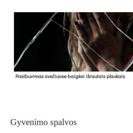
Pa­si­bu­vi­mas sve­čiuo­se bai­gė­si iš­rau­tais plau­kais
Gyvenimo spalvos