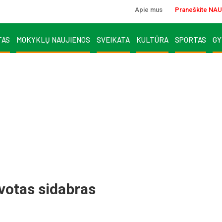
Apie mus
Praneškite NAU
TAS
MOKYKLŲ NAUJIENOS
SVEIKATA
KULTŪRA
SPORTAS
GY
votas sidabras