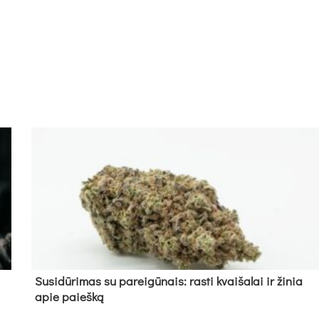
Su­si­dū­ri­mas su pa­rei­gū­nais: ras­ti kvai­ša­lai ir ži­nia
apie paieš­ką