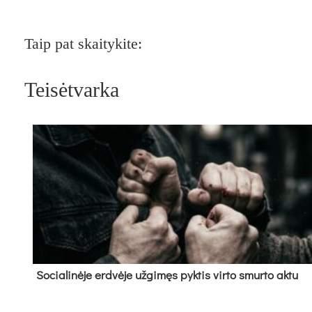
Taip pat skaitykite:
Teisėtvarka
So­cia­li­nė­je erd­vė­je už­gi­męs pyk­tis vir­to smur­to ak­tu