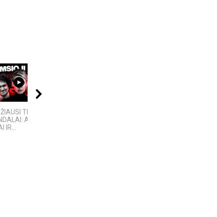
10:24
15:45
00:40
DŽIAUSI TECH
10 įtemptų, kraują
Žemaitiškai dainuoja
DALAI: AFEROS,
stingdančių kino
 IR...
istorijų