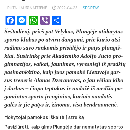
RŪTA LAURINAITIENĖ
2022-04-23
SPORTAS
Facebook
Messenger
WhatsApp
Viber
Share
Šeš­ta­dienį, prie­š pat Ve­ly­kas, Plungė­je ati­da­ry­tas
spor­to klu­bas po at­vi­ru dan­gu­mi, prie ku­rio at­si­
ra­di­mo sa­vo ran­ko­mis pri­si­dėjo ir pa­tys plun­giš­
kiai. Su­si­rinkę prie Aka­de­mi­ko Adol­fo Ju­cio pro­
gim­na­zi­jos, vai­kai, jau­ni­mas, vy­res­nie­ji iš pra­džių
pa­si­mankš­ti­no, kaip juos pa­mokė Lie­tu­vo­je gar­
sus tre­ne­ris Ala­nas Dze­ra­no­vas, o jau vėliau ki­bo
į dar­bus – čiu­po tep­tu­kus ir nu­dažė iš med­žio pa­
ga­min­tus spor­to įren­gi­nius, ku­riais nau­do­tis
galės ir jie pa­tys ir, ži­no­ma, vi­sa bend­ruo­menė.
Mokytojai pamokas iškeitė į streiką
Pa­si­žiūrė­ti, kaip gims Plungė­je dar ne­ma­ty­tas spor­to