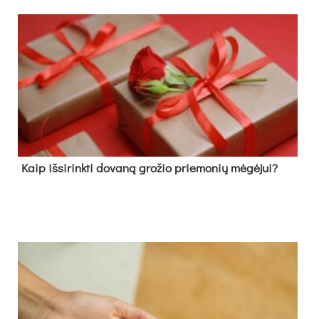
Kaip išsirinkti dovaną grožio priemonių mėgėjui?