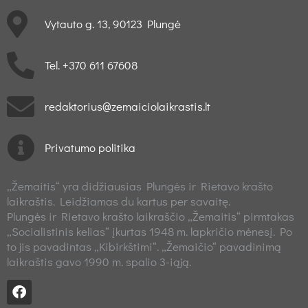
Vytauto g. 13, 90123 Plungė
Tel. +370 611 67608
redaktorius@zemaiciolaikrastis.lt
Privatumo politika
„Žemaitis“ yra didžiausias Plungės ir Rietavo krašto
laikraštis. Leidžiamas du kartus per savaitę.
Plungės ir Rietavo krašto laikraščio „Žemaitis“ pirmtakas
„Socialistinis kelias“ įkurtas 1948 m. lapkričio mėnesį. Po
to jis pavadintas „Kibirkštimi“. „Žemaičio“ pavadinimą
laikraštis gavo 1990 m. spalio 3-iąją.