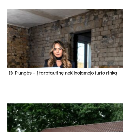
Iš Plungės – į tarptautinę nekilnojamojo turto rinką