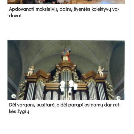
Ap­do­va­no­ti moks­lei­vių dai­nų šven­tės ko­lek­ty­vų va­
do­vai
Dėl var­go­nų su­si­ta­rė, o dėl pa­ra­pi­jos na­mų dar rei­
kės žy­gių