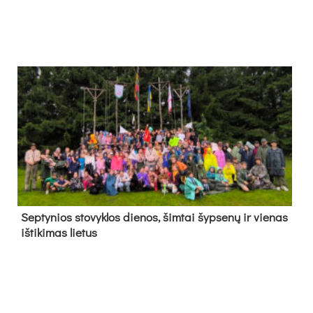
Sep­ty­nios sto­vyk­los die­nos, šim­tai šyp­se­nų ir vie­nas
iš­ti­ki­mas lie­tus