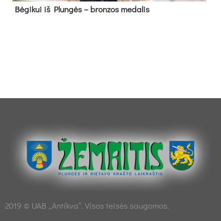
Bė­gi­kui iš Plun­gės – bron­zos me­da­lis
2019 © UAB „Antikva“. Visos teisės saugomos.