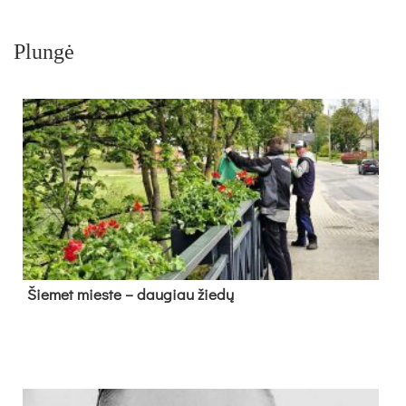
Plungė
Šie­met mies­te – dau­giau žie­dų