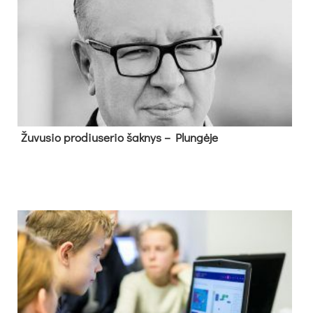
Žu­vu­sio pro­diu­se­rio šak­nys – Plun­gė­je