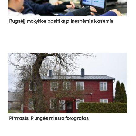
Rug­sė­jį mo­kyk­los pa­si­tiks pil­nes­nė­mis kla­sė­mis
Pir­ma­sis Plun­gės mies­to fo­tog­ra­fas