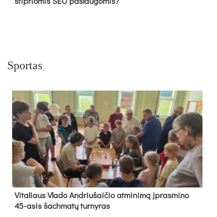
stipriomis SEO paslaugomis?
Sportas
Vi­ta­liaus Vla­do And­riu­šai­čio at­mi­ni­mą įpras­mi­no
45-asis šach­ma­tų tur­ny­ras