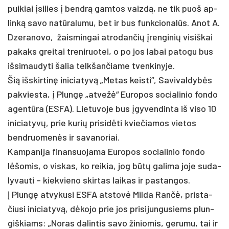
pui­kiai įsi­lies į bendrą gam­tos vaizdą, ne tik puoš ap­
linką sa­vo natū­ra­lu­mu, bet ir bus funk­cio­nalūs. Anot A.
Dze­ra­no­vo, žais­min­gai at­ro­dan­čių įren­gi­nių vi­siš­kai
pa­kaks grei­tai tre­ni­ruo­tei, o po jos la­bai pa­to­gu bus
iš­si­mau­dy­ti ša­lia telk­šan­čia­me tven­ki­ny­je.
Šią išs­kir­tinę ini­cia­tyvą „Me­tas keis­ti“, Sa­vi­val­dybės
pa­kvies­ta, į Plungę „at­vežė“ Eu­ro­pos so­cia­li­nio fon­do
agentū­ra (ES­FA). Lie­tu­vo­je bus įgy­ven­din­ta iš vi­so 10
ini­cia­tyvų, prie ku­rių pri­si­dėti kvie­čia­mos vie­tos
bend­ruo­menės ir sa­va­no­riai.
Kam­pa­ni­ja fi­nan­suo­ja­ma Eu­ro­pos so­cia­li­nio fon­do
lėšo­mis, o vis­kas, ko rei­kia, jog būtų ga­li­ma jo­je su­da­
ly­vau­ti – kiek­vie­no skir­tas lai­kas ir pa­stan­gos.
Į Plungę at­vy­ku­si ES­FA at­stovė Mil­da Rančė, pri­sta­
čiu­si ini­cia­tyvą, dėko­jo prie jos pri­si­jun­gu­siems plun­
giš­kiams: „No­ras da­lin­tis sa­vo ži­nio­mis, ge­ru­mu, tai ir