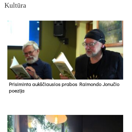
Kultūra
Pri­si­min­ta aukš­čiau­sios pra­bos Rai­mon­do Jo­nu­čio
poe­zi­ja