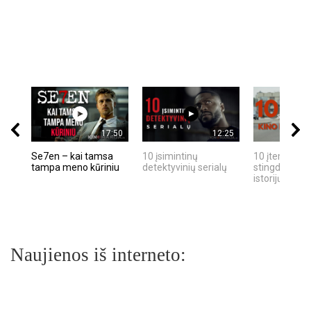
17:50
12:25
Se7en – kai tamsa
10 įsimintinų
10 įtemptų, k
tampa meno kūriniu
detektyvinių serialų
stingdančių k
istorijų
Naujienos iš interneto: