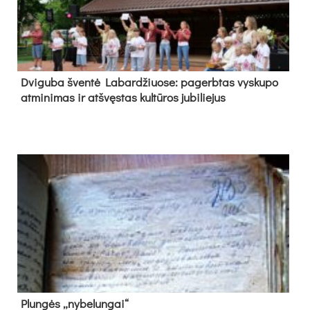
Dvi­gu­ba šven­tė La­bar­džiuo­se: pa­gerb­tas vys­ku­po
at­mi­ni­mas ir at­švęs­tas kul­tū­ros ju­bi­lie­jus
Plun­gės „ny­be­lun­gai“