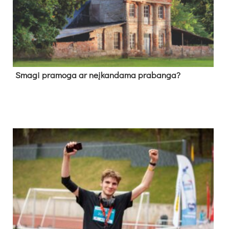
Sma­gi pra­mo­ga ar neį­kan­da­ma pra­ban­ga?