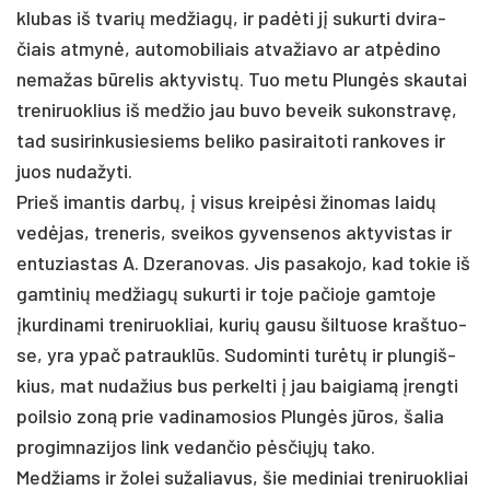
klu­bas iš tva­rių med­žiagų, ir pa­dėti jį su­kur­ti dvi­ra­
čiais at­mynė, au­to­mo­bi­liais at­va­žia­vo ar at­pėdi­no
ne­ma­žas būre­lis ak­ty­vistų. Tuo me­tu Plungės skau­tai
tre­ni­ruok­lius iš med­žio jau bu­vo be­veik su­konst­ravę,
tad su­si­rin­ku­sie­siems be­li­ko pa­si­rai­to­ti ran­ko­ves ir
juos nu­da­žy­ti.
Prieš iman­tis darbų, į vi­sus kreipė­si ži­no­mas laidų
vedė­jas, tre­ne­ris, svei­kos gy­ven­se­nos ak­ty­vis­tas ir
en­tu­zias­tas A. Dze­ra­no­vas. Jis pa­sa­ko­jo, kad to­kie iš
gam­ti­nių med­žiagų su­kur­ti ir to­je pa­čio­je gam­to­je
įkur­di­na­mi tre­ni­ruok­liai, ku­rių gau­su šil­tuo­se kraš­tuo­
se, yra ypač pa­trauklūs. Su­do­min­ti turėtų ir plun­giš­
kius, mat nu­da­žius bus per­kel­ti į jau bai­giamą įreng­ti
poil­sio zoną prie va­di­na­mo­sios Plungės jūros, ša­lia
pro­gim­na­zi­jos link ve­dan­čio pėsčiųjų ta­ko.
Med­žiams ir žo­lei su­ža­lia­vus, šie me­di­niai tre­ni­ruok­liai