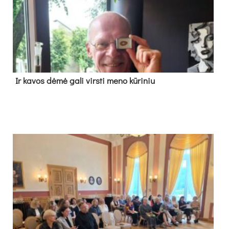
Ir ka­vos dė­mė ga­li virs­ti me­no kū­ri­niu