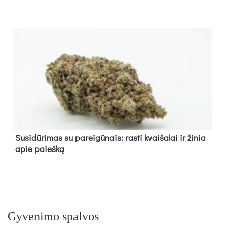
Su­si­dū­ri­mas su pa­rei­gū­nais: ras­ti kvai­ša­lai ir ži­nia
apie paieš­ką
Gyvenimo spalvos