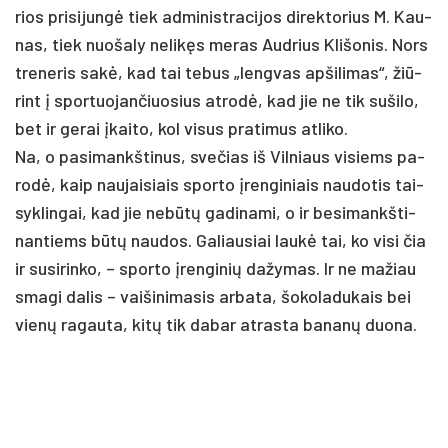
rios pri­si­jungė tiek ad­mi­nist­ra­ci­jos di­rek­to­rius M. Kau­
nas, tiek nuo­ša­ly ne­likęs me­ras Aud­rius Kli­šo­nis. Nors
tre­ne­ris sakė, kad tai te­bus „leng­vas ap­ši­li­mas“, žiū­
rint į spor­tuo­jan­čiuo­sius at­rodė, kad jie ne tik su­ši­lo,
bet ir ge­rai įkai­to, kol vi­sus pra­ti­mus at­li­ko.
Na, o pa­si­mankš­ti­nus, sve­čias iš Vil­niaus vi­siems pa­
rodė, kaip nau­jai­siais spor­to įren­gi­niais nau­do­tis tai­
syk­lin­gai, kad jie ne­būtų ga­di­na­mi, o ir be­si­mankš­ti­
nan­tiems būtų nau­dos. Ga­liau­siai laukė tai, ko vi­si čia
ir su­si­rin­ko, – spor­to įren­gi­nių da­žy­mas. Ir ne ma­žiau
sma­gi da­lis – vai­ši­ni­ma­sis ar­ba­ta, šo­ko­la­du­kais bei
vienų ra­gau­ta, kitų tik da­bar at­ras­ta ba­nanų duo­na.