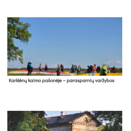
Kark­lė­nų kai­mo pa­šo­nė­je – pa­ras­par­nių var­žy­bos