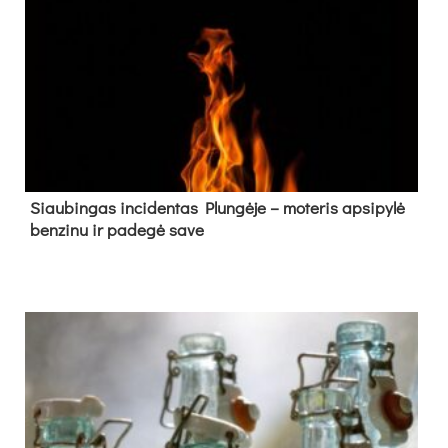
Siau­bin­gas in­ci­den­tas Plun­gė­je – mo­te­ris ap­si­py­lė
ben­zi­nu ir pa­de­gė sa­ve