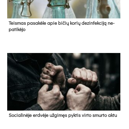
Teis­mas pa­sa­kė­le apie bi­čių ko­rių de­zin­fek­ci­ją ne­
pa­ti­kė­jo
So­cia­li­nė­je erd­vė­je už­gi­męs pyk­tis vir­to smur­to ak­tu