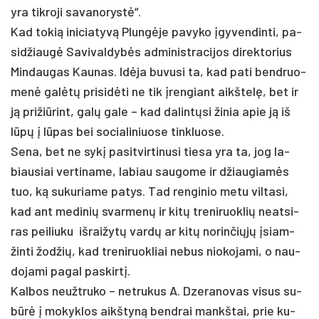
yra tik­ro­ji sa­va­no­rystė“.
Kad to­kią ini­cia­tyvą Plungė­je pa­vy­ko įgy­ven­din­ti, pa­
si­džiaugė Sa­vi­val­dybės ad­mi­nist­ra­ci­jos di­rek­to­rius
Min­dau­gas Kau­nas. Idė­ja bu­vu­si ta, kad pa­ti bend­ruo­
menė galėtų pri­si­dėti ne tik įren­giant aikš­telę, bet ir
ją pri­žiū­rint, galų ga­le – kad da­lintų­si ži­nia apie ją iš
lūpų į lūpas bei so­cia­li­niuo­se tink­luo­se.
Se­na, bet ne sykį pa­si­tvir­ti­nu­si tie­sa yra ta, jog la­
biau­siai ver­ti­na­me, la­biau sau­go­me ir džiau­giamės
tuo, ką su­ku­ria­me pa­tys. Tad ren­gi­nio me­tu vil­ta­si,
kad ant me­di­nių svar­menų ir kitų tre­ni­ruok­lių neat­si­
ras pei­liu­ku iš­rai­žytų vardų ar kitų no­rin­čiųjų įsiam­
žin­ti žod­žių, kad tre­ni­ruok­liai ne­bus nio­ko­ja­mi, o nau­
do­ja­mi pa­gal pa­skirtį.
Kal­bos neužt­ru­ko – ne­tru­kus A. Dze­ra­no­vas vi­sus su­
būrė į mo­kyk­los aikš­tyną bend­rai mankš­tai, prie ku­