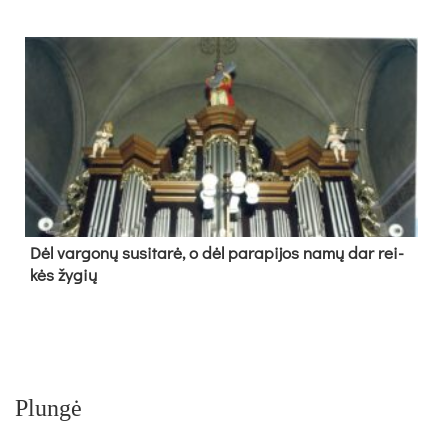
Dėl var­go­nų su­si­ta­rė, o dėl pa­ra­pi­jos na­mų dar rei­
kės žy­gių
Plungė