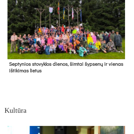
Sep­ty­nios sto­vyk­los die­nos, šim­tai šyp­se­nų ir vie­nas
iš­ti­ki­mas lie­tus
Kultūra