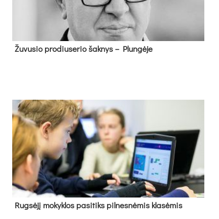
Žu­vu­sio pro­diu­se­rio šak­nys – Plun­gė­je
Rug­sė­jį mo­kyk­los pa­si­tiks pil­nes­nė­mis kla­sė­mis