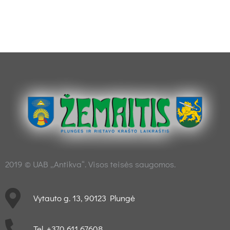
2019 © UAB „Antikva“. Visos teisės saugomos.
Vytauto g. 13, 90123 Plungė
Tel. +370 611 67608