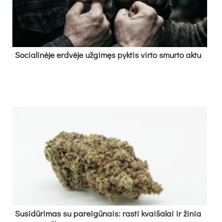
So­cia­li­nė­je erd­vė­je už­gi­męs pyk­tis vir­to smur­to ak­tu
Su­si­dū­ri­mas su pa­rei­gū­nais: ras­ti kvai­ša­lai ir ži­nia