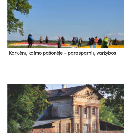
Kark­lė­nų kai­mo pa­šo­nė­je – pa­ras­par­nių var­žy­bos