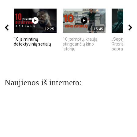
12:25
15:45
10 įsimintinų
10 įtemptų, kraują
„Septynių Ka
detektyvinių serialų
stingdančių kino
Riteris" – kai
istorijų
paprastumas
Naujienos iš interneto: