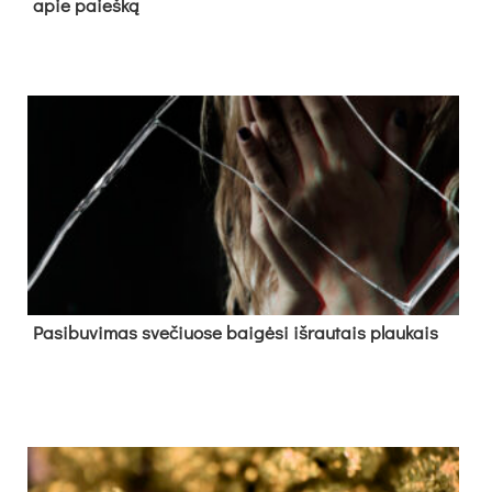
apie paieš­ką
Pa­si­bu­vi­mas sve­čiuo­se bai­gė­si iš­rau­tais plau­kais