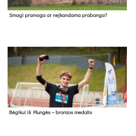
Sma­gi pra­mo­ga ar neį­kan­da­ma pra­ban­ga?
Bė­gi­kui iš Plun­gės – bron­zos me­da­lis