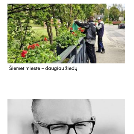
Šie­met mies­te – dau­giau žie­dų