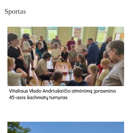
Sportas
Vi­ta­liaus Vla­do And­riu­šai­čio at­mi­ni­mą įpras­mi­no
45-asis šach­ma­tų tur­ny­ras