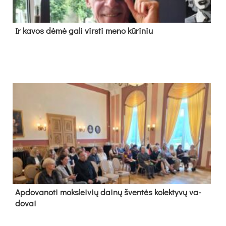
Ir ka­vos dė­mė ga­li virs­ti me­no kū­ri­niu
Ap­do­va­no­ti moks­lei­vių dai­nų šven­tės ko­lek­ty­vų va­
do­vai