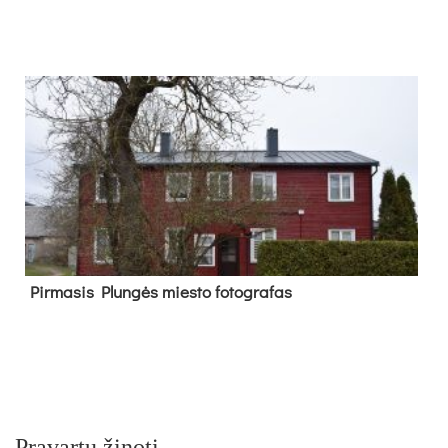
Pir­ma­sis Plun­gės mies­to fo­tog­ra­fas
Pravartu žinoti