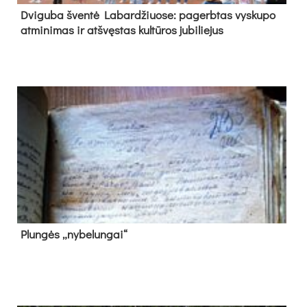
Dvi­gu­ba šven­tė La­bar­džiuo­se: pa­gerb­tas vys­ku­po
at­mi­ni­mas ir at­švęs­tas kul­tū­ros ju­bi­lie­jus
Plun­gės „ny­be­lun­gai“