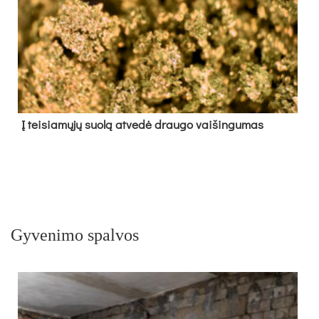
Į tei­sia­mų­jų suo­lą at­ve­dė drau­go vai­šin­gu­mas
Gyvenimo spalvos