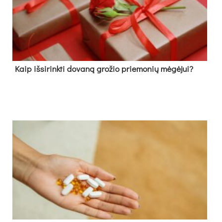
Kaip išsirinkti dovaną grožio priemonių mėgėjui?