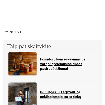
Užs. Nr. 272 r
Taip pat skaitykite
Pomidorų konservavimas be
vargo: greičiausias būdas
pasiruošti žiemai
Iš Plungės – į tarptautinę
nekilnojamojo turto rinką