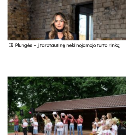
Iš Plungės – į tarptautinę nekilnojamojo turto rinką