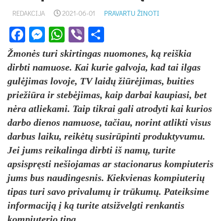
REDAKCIJA
2021-06-01
PRAVARTU ŽINOTI
Facebook
Messenger
WhatsApp
Viber
Share
Žmonės turi skirtingas nuomones, ką reiškia
dirbti namuose. Kai kurie galvoja, kad tai ilgas
gulėjimas lovoje, TV laidų žiūrėjimas, buities
priežiūra ir stebėjimas, kaip darbai kaupiasi, bet
nėra atliekami. Taip tikrai gali atrodyti kai kurios
darbo dienos namuose, tačiau, norint atlikti visus
darbus laiku, reikėtų susirūpinti produktyvumu.
Jei jums reikalinga dirbti iš namų, turite
apsispręsti nešiojamas ar stacionarus kompiuteris
jums bus naudingesnis. Kiekvienas kompiuterių
tipas turi savo privalumų ir trūkumų. Pateiksime
informaciją į ką turite atsižvelgti renkantis
kompiuterio tipą.