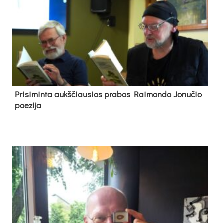
Pri­si­min­ta aukš­čiau­sios pra­bos Rai­mon­do Jo­nu­čio
poe­zi­ja