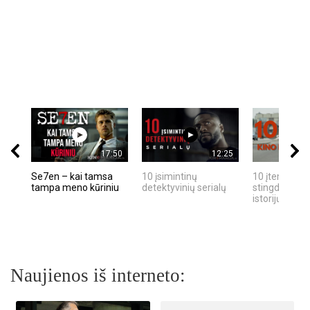
17:50
12:25
Se7en – kai tamsa
10 įsimintinų
10 įtemptų, k
tampa meno kūriniu
detektyvinių serialų
stingdančių k
istorijų
Naujienos iš interneto: