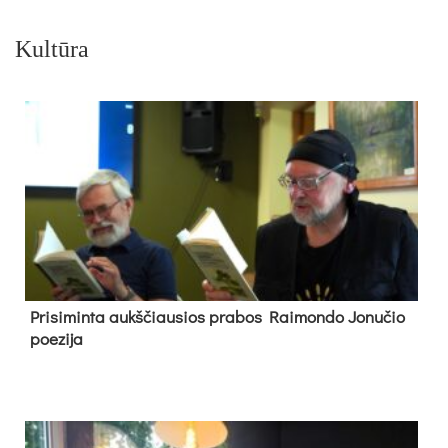
Kultūra
Pri­si­min­ta aukš­čiau­sios pra­bos Rai­mon­do Jo­nu­čio
poe­zi­ja