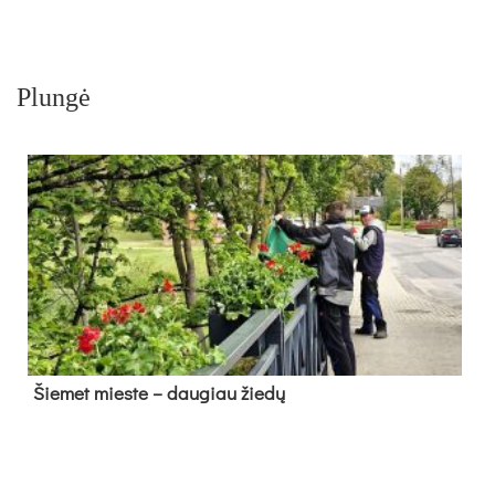
Plungė
Šie­met mies­te – dau­giau žie­dų