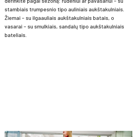
derinkite pagal sezoną: rudeniui ar pavasariui – su
stambiais trumpesnio tipo auliniais aukštakulniais.
Žiemai – su ilgaauliais aukštakulniais batais, o
vasarai – su smulkiais, sandalų tipo aukštakulniais
bateliais.