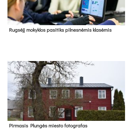
Rug­sė­jį mo­kyk­los pa­si­tiks pil­nes­nė­mis kla­sė­mis
Pir­ma­sis Plun­gės mies­to fo­tog­ra­fas