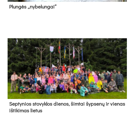
Plun­gės „ny­be­lun­gai“
Sep­ty­nios sto­vyk­los die­nos, šim­tai šyp­se­nų ir vie­nas
iš­ti­ki­mas lie­tus