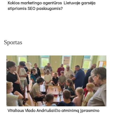
Kokios marketingo agentūros Lietuvoje garsėja
stipriomis SEO paslaugomis?
Sportas
Vi­ta­liaus Vla­do And­riu­šai­čio at­mi­ni­mą įpras­mi­no