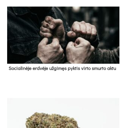
So­cia­li­nė­je erd­vė­je už­gi­męs pyk­tis vir­to smur­to ak­tu