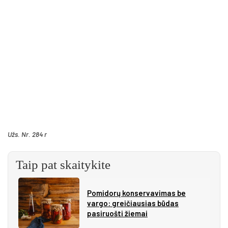
Užs. Nr. 284 r
Taip pat skaitykite
Pomidorų konservavimas be
vargo: greičiausias būdas
pasiruošti žiemai