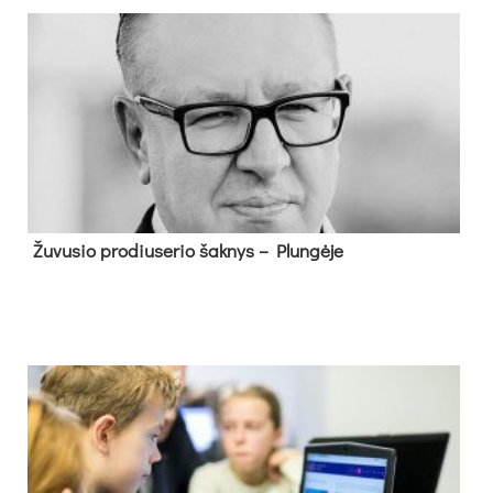
Žu­vu­sio pro­diu­se­rio šak­nys – Plun­gė­je