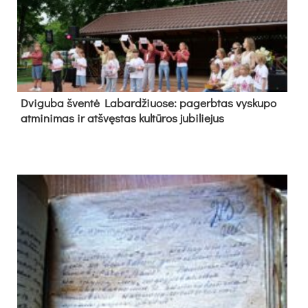
Dvi­gu­ba šven­tė La­bar­džiuo­se: pa­gerb­tas vys­ku­po
at­mi­ni­mas ir at­švęs­tas kul­tū­ros ju­bi­lie­jus