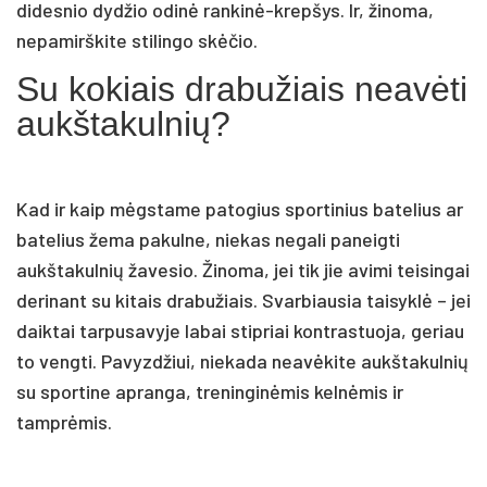
didesnio dydžio odinė rankinė-krepšys. Ir, žinoma,
nepamirškite stilingo skėčio.
Su kokiais drabužiais neavėti
aukštakulnių?
Kad ir kaip mėgstame patogius sportinius batelius ar
batelius žema pakulne, niekas negali paneigti
aukštakulnių žavesio. Žinoma, jei tik jie avimi teisingai
derinant su kitais drabužiais. Svarbiausia taisyklė – jei
daiktai tarpusavyje labai stipriai kontrastuoja, geriau
to vengti. Pavyzdžiui, niekada neavėkite aukštakulnių
su sportine apranga, treninginėmis kelnėmis ir
tamprėmis.