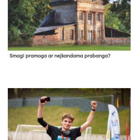
Sma­gi pra­mo­ga ar neį­kan­da­ma pra­ban­ga?