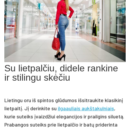
Su lietpalčiu, didele rankine
ir stilingu skėčiu
Lietingu oru iš spintos glūdumos išsitraukite klasikinį
lietpaltį. Jį derinkite su
ilgaauliais aukštakulniais
,
kurie suteiks įvaizdžiui elegancijos ir prailgins siluetą.
Prabangos suteiks prie lietpalčio ir batų priderinta