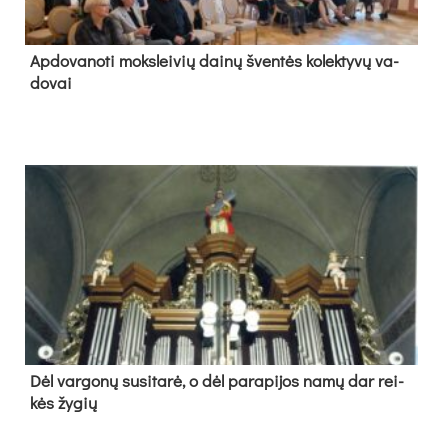
Ap­do­va­no­ti moks­lei­vių dai­nų šven­tės ko­lek­ty­vų va­
do­vai
Dėl var­go­nų su­si­ta­rė, o dėl pa­ra­pi­jos na­mų dar rei­
kės žy­gių