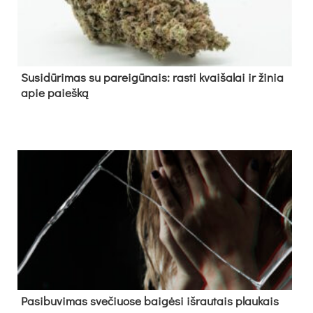
Su­si­dū­ri­mas su pa­rei­gū­nais: ras­ti kvai­ša­lai ir ži­nia
apie paieš­ką
Pa­si­bu­vi­mas sve­čiuo­se bai­gė­si iš­rau­tais plau­kais