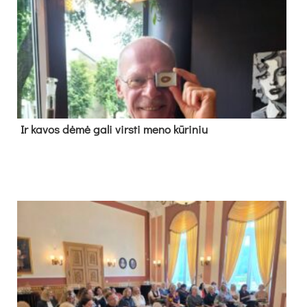
Ir ka­vos dė­mė ga­li virs­ti me­no kū­ri­niu