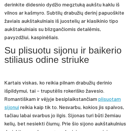
derinkite didesnio dydžio megztuką aukštu kaklu iš
vilnos ar kašmyro. Subtilų drabužių derinį papuoškite
žaviais aukštakulniais iš juostelių ar klasikinio tipo
aukštakulniais su blizgančiomis detalėmis,
pavyzdžiui, kaspinėliais.
Su plisuotu sijonu ir baikerio
stiliaus odine striuke
Kartais viskas, ko reikia pilnam drabužių derinio
išpildymui, tai – truputėlis rokeriško žavesio.
Romantiškam ir vėjyje besiplaikstančiam
plisuotam
sijonui
reikia kaip tik to. Nesvarbu, kokios jis spalvos,
tačiau labai svarbus jo ilgis. Sijonas turi būti žemiau
kelių, bet nesiekti čiurnų. Prie šio sijono aukštakulnius