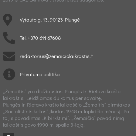
Vytauto g. 13, 90123 Plungė
Tel. +370 611 67608
redaktorius@zemaiciolaikrastis.lt
Privatumo politika
„Žemaitis“ yra didžiausias Plungės ir Rietavo krašto
laikraštis. Leidžiamas du kartus per savaitę.
Plungės ir Rietavo krašto laikraščio „Žemaitis“ pirmtakas
„Socialistinis kelias“ įkurtas 1948 m. lapkričio mėnesį. Po
to jis pavadintas „Kibirkštimi“. „Žemaičio“ pavadinimą
laikraštis gavo 1990 m. spalio 3-iąją.