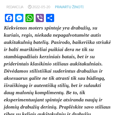
REDAKCIJA
2022-05-20
PRAVARTU ŽINOTI
Facebook
Messenger
WhatsApp
Viber
Share
Kiekvienos moters spintoje yra drabužių, su
kuriais, regis, niekada nepagalvotumėte autis
aukštakulnių batelių. Pasirodo, baikeriška striukė
ir balti marškinėliai puikiai dera ne tik su
stambiapadžiais kerziniais batais, bet ir su
priderintais klasikinio stiliaus aukštakulniais.
Dėvėdamos stilistiškai suderintus drabužius ir
aksesuarus galite ne tik atrasti tik sau būdingą,
išraiškingą ir autentišką stilių, bet ir sulaukti
daug malonių komplimentų. Be to, tik
eksperimentuojant spintoje atsiranda naujų ir
įdomių drabužių derinių. Praplėskite savo stiliaus
ribas su keliais aukštakulnių ir drabužių