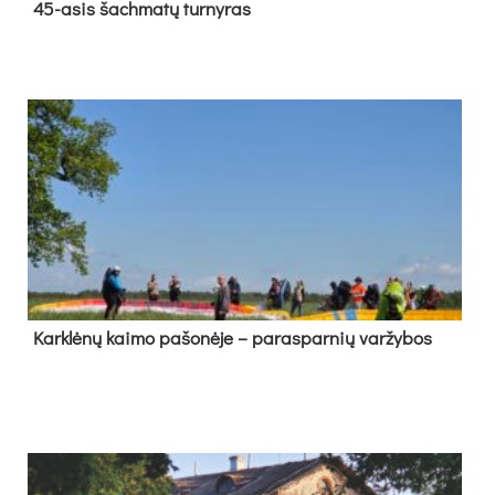
45-asis šach­ma­tų tur­ny­ras
Kark­lė­nų kai­mo pa­šo­nė­je – pa­ras­par­nių var­žy­bos