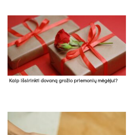
Kaip išsirinkti dovaną grožio priemonių mėgėjui?