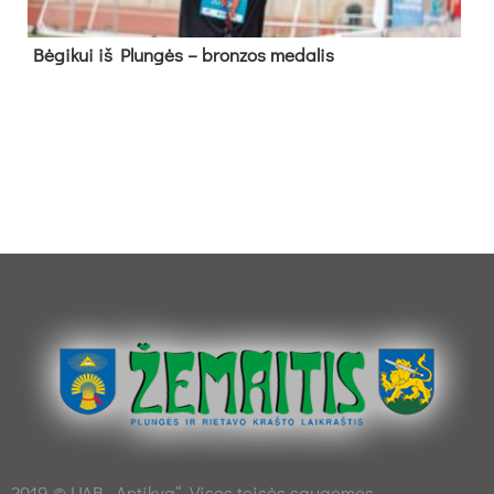
Bė­gi­kui iš Plun­gės – bron­zos me­da­lis
2019 © UAB „Antikva“. Visos teisės saugomos.