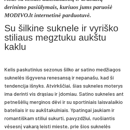
derinimo pasiūlymais, kuriuos jums paruošė
MODIVO.lt internetinė parduotuvė.
Su šilkine suknele ir vyriško
stiliaus megztuku aukštu
kaklu
Kelis paskutinius sezonus šilko ar satino medžiagos
suknelės išgyvena renesansą ir nepanašu, kad ši
tendencija išnyks. Atvirkščiai, šias sukneles moterys
ima derinti vis drąsiau ir įdomiau. Satino sukneles ant
petnešėlių merginos dėvi ir su sportiniais laisvalaikio
bateliais ir su aukštakulniais. Ypatingai jaukiam ir
romantiškam stiliui sukurti, pavyzdžiui, ruošiantis
vėsesnį vakarą leisti mieste, prie šios suknelės