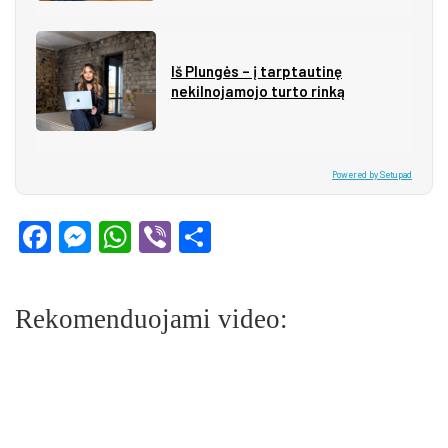
Iš Plungės – į tarptautinę
nekilnojamojo turto rinką
Powered by Setupad
Facebook
Messenger
WhatsApp
Viber
Share
Rekomenduojami video: