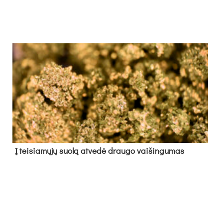
Į tei­sia­mų­jų suo­lą at­ve­dė drau­go vai­šin­gu­mas