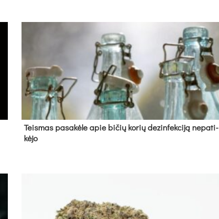
Teis­mas pa­sa­kė­le apie bi­čių ko­rių de­zin­fek­ci­ją ne­pa­ti­
kė­jo