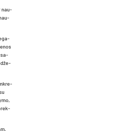
ir nau­
i nau­
e­ga­
me­nos
t­sa­
u­dže­
onk­re­
 su
ky­mo,
o­rek­
tam,