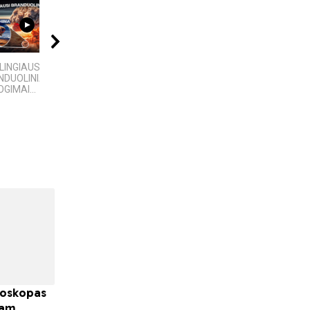
09:20
08:40
11:22
LINGIAUSI
VIENINTELIS LIETUVIŲ
Bezos secrets LT
DUOLINIAI
KILMĖS NASA
GIMAI...
ASTRONAUTAS