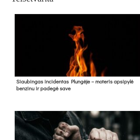
Siau­bin­gas in­ci­den­tas Plun­gė­je – mo­te­ris ap­si­py­lė
ben­zi­nu ir pa­de­gė sa­ve