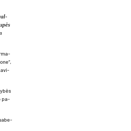
val­
ru­pės
m
or­ma­
io­ne“,
a­vi­
­dy­bės
uo pa­
sua­be­