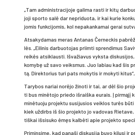
„Tam ad­mi­nist­ra­ci­jo­je ga­li­ma ras­ti ir ki­tų dar­b
jo­ji spor­to sa­lė dar ne­pri­duo­ta, ir kai ku­rie kon­k
jo­mis funk­ci­jo­mis, kol ne­pa­kan­ka­mai ge­rai su­tv
At­sa­ky­da­mas me­ras An­ta­nas Čer­nec­kis pa­brė­žė
lės. „Ei­li­nis dar­buo­to­jas priim­ti spren­di­mus Sa­
rei­kės at­si­klaus­ti. Iš­va­žia­vus vyks­ta dis­ku­si­jos
ko­my­bę už sa­vo veiks­mus. Juo la­biau kad šis pro­j
tą. Di­rek­to­rius tu­ri pa­ts mo­ky­tis ir mo­ky­ti ki­tus
Ta­ry­bos na­riai no­rė­jo ži­no­ti ir tai, ar dėl šio pro
ti bus mi­nė­to­jo prie­do iš­raiš­ka eu­rais. Į pir­mą­jį
mi­nė­tuo­ju pro­jek­tu su­si­ju­sios veik­los tu­rės bū
kiek už­dirbs iš šio pro­jek­to jo va­do­vas Rie­ta­ve, 
tiš­kai iš­si­su­ko ėmęs kal­bė­ti apie pro­jek­to spe­c
Pri­min­si­me, kad pa­na­ši dis­ku­si­ja bu­vo ki­lu­si ir 