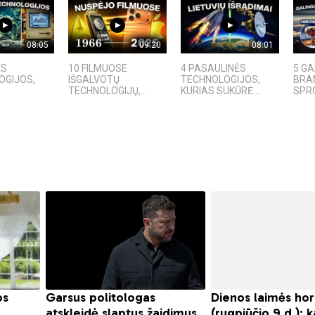
08:05
09:20
08:01
ĖS
10 FILMUOSE
4 PASAULINĖS
5 GA
OGIJOS,
IŠGALVOTŲ
TECHNOLOGIJOS,
BRAN
TECHNOLOGIJŲ,...
KURIAS SUKŪRĖ...
SPRO