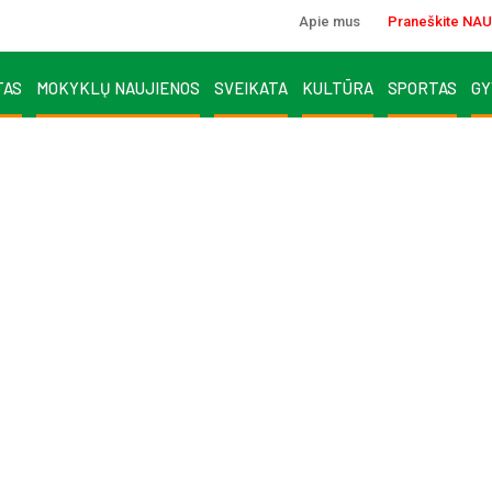
Apie mus
Praneškite NAU
TAS
MOKYKLŲ NAUJIENOS
SVEIKATA
KULTŪRA
SPORTAS
GY