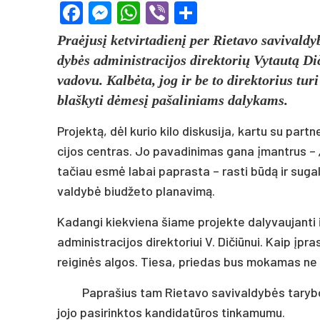
Facebook
Messenger
WhatsApp
Viber
Share
Praė­ju­sį ket­vir­ta­die­nį per Rie­ta­vo sa­vi­val­dy
dy­bės ad­mi­nist­ra­ci­jos di­rek­to­rių Vy­tau­tą Di
va­do­vu. Kal­bė­ta, jog ir be to di­rek­to­rius tu­
blaš­ky­ti dė­me­sį pa­ša­li­niams da­ly­kams.
Pro­jek­tą, dėl ku­rio ki­lo dis­ku­si­ja, kar­tu su par­tn
ci­jos cent­ras. Jo pa­va­di­ni­mas ga­na įmant­rus – „Da
ta­čiau es­mė la­bai pa­pras­ta – ras­ti bū­dą ir su­gal
val­dy­bė biu­dže­to pla­na­vi­mą.
Ka­dan­gi kiek­vie­na šia­me pro­jek­te da­ly­vau­jan­ti ins­
ad­mi­nist­ra­ci­jos di­rek­to­riui V. Di­čiū­nui. Kaip 
rei­gi­nės al­gos. Tie­sa, prie­das bus mo­ka­mas ne iš
Pap­ra­šius tam Rie­ta­vo sa­vi­val­dy­bės ta­ry­b
jo­jo pa­si­rink­tos kan­di­da­tū­ros tin­ka­mu­mu.