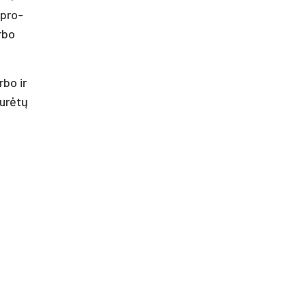
o pro­
r­bo
­bo ir
u­rė­tų