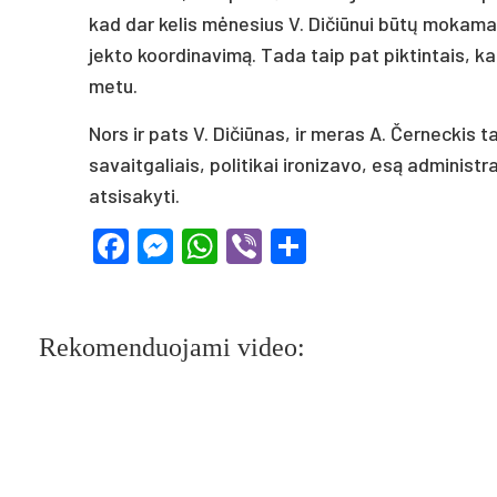
kad dar ke­lis mė­ne­sius V. Di­čiū­nui bū­tų mo­ka­ma
jek­to koor­di­na­vi­mą. Ta­da taip pat pik­tin­tais, k
me­tu.
Nors ir pa­ts V. Di­čiū­nas, ir me­ras A. Čer­nec­kis t
sa­vait­ga­liais, po­li­ti­kai iro­ni­za­vo, esą ad­mi­nis
at­si­sa­ky­ti.
Facebook
Messenger
WhatsApp
Viber
Share
Rekomenduojami video: