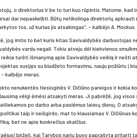
uo­to­jų, o di­rek­to­rius ir be to tu­ri kuo rū­pin­tis. Ma­to­me, kad 
ur­sai dar ne­pas­kelb­ti. Bū­tų ne­tiks­lin­ga di­rek­to­rių ap­krau­t
ar­ky­tos tos, už ku­rias jis at­sa­kin­gas“, – kal­bė­jo A. Moc­kus.
, jog im­tis to bet ku­ris ki­tas Sa­vi­val­dy­bės dar­buo­to­jas n
vi­val­dy­bės var­du ne­ga­li. To­kiu at­ve­ju dėl kiek­vie­nos smulk­
, rei­kia tu­rė­ti iš­ma­ny­mą apie Sa­vi­val­dy­bės veik­lą ir ne­šti a
ek­tas su­si­jęs su biu­dže­to for­ma­vi­mu, nau­ju po­žiū­riu į bi
“, – kal­bė­jo me­ras.
­jek­to ne­nu­ken­tės tie­sio­gi­nės V. Di­čiū­no pa­rei­gos ir ko­kia k
 klau­si­mą vėl­gi ėmė­si at­sa­ky­ti me­ras. Ji pa­brė­žė, jog vi­sos
­ti at­lie­ka­mos po dar­bo ar­ba pa­siė­mus lais­vų die­nų. O at­sa­
po­li­ti­kai taip ir neiš­gir­do, mat to klau­sia­mas V. Di­čiū­nas k
i­fi­ką, bet ne apie konk­re­čius skai­čius.
praė­ju­sį bir­že­lį, kai Ta­ry­bos na­rių bu­vo pa­pra­šy­ta pri­tar­ti 