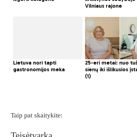
Taip pat skaitykite:
Teisėtvarka