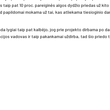
s taip pat 10 pro­c. pa­rei­gi­nės al­gos dy­džio prie­das už ki­t
ad pa­pil­do­mai mo­ka­ma už tai, kas at­lie­ka­ma tie­sio­gi­nio da
a­da ly­giai taip pat kal­bė­jo, jog prie pro­jek­to dir­ba­ma po dar
t­ra­ci­jos va­do­vas ir taip pa­kan­ka­mai už­dir­ba, tad šio prie­do t