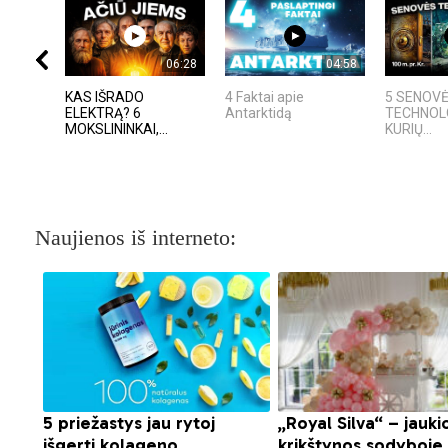
06:28
04:58
KAS IŠRADO
4 Faktai apie
5 SENOV
ELEKTRĄ? 6
Antarktidą
TECHNOL
MOKSLININKAI,...
KURIŲ...
Naujienos iš interneto: