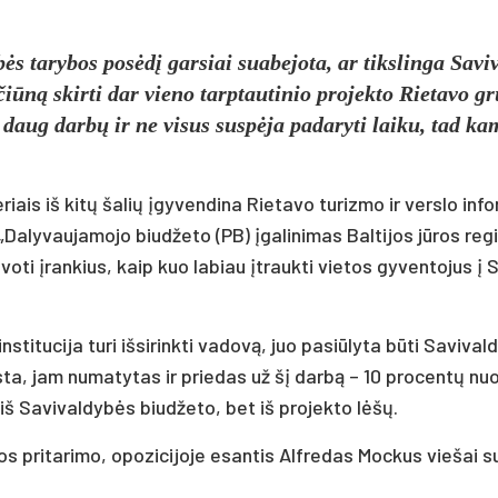
­bės ta­ry­bos po­sė­dį gar­siai sua­be­jo­ta, ar tiks­lin­ga Sa­vi­
­čiū­ną skir­ti dar vie­no tarp­tau­ti­nio pro­jek­to Rie­ta­vo g
ri daug dar­bų ir ne vi­sus su­spė­ja pa­da­ry­ti lai­ku, tad ka
e­riais iš ki­tų ša­lių įgy­ven­di­na Rie­ta­vo tu­riz­mo ir vers­lo in­f
­ly­vau­ja­mo­jo biu­dže­to (PB) įga­li­ni­mas Bal­ti­jos jū­ros re­g
­vo­ti įran­kius, kaip kuo la­biau įtrauk­ti vie­tos gy­ven­to­jus į S
ti­tu­ci­ja tu­ri iš­si­rink­ti va­do­vą, juo pa­siū­ly­ta bū­ti Sa­vi­val
įpras­ta, jam nu­ma­ty­tas ir prie­das už šį dar­bą – 10 pro­cen­tų n
 Sa­vi­val­dy­bės biu­dže­to, bet iš pro­jek­to lė­šų.
os pri­ta­ri­mo, opo­zi­ci­jo­je esan­tis Alf­re­das Moc­kus vie­šai 