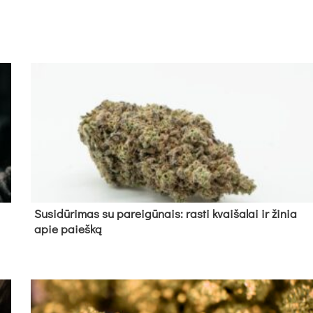
Su­si­dū­ri­mas su pa­rei­gū­nais: ras­ti kvai­ša­lai ir ži­nia
apie paieš­ką