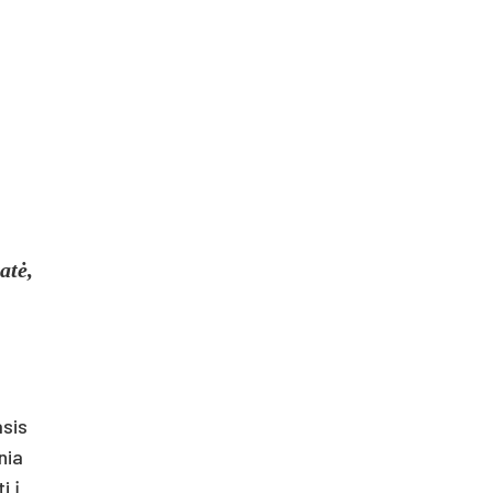
atė,
asis
nia
i į