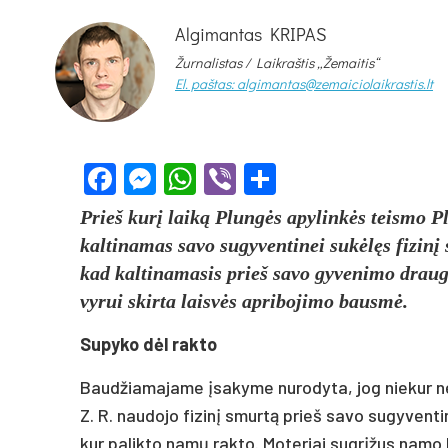
Algimantas KRIPAS
Žurnalistas / Laikraštis „Žemaitis“
El. paštas: algimantas@zemaiciolaikrastis.lt
Facebook
Messenger
WhatsApp
Viber
Share
Prieš kurį laiką Plungės apylinkės teismo P
kaltinamas savo sugyventinei sukėlęs fizinį 
kad kaltinamasis prieš savo gyvenimo draugę
vyrui skirta laisvės apribojimo bausmė.
Supyko dėl rakto
Baudžiamajame įsakyme nurodyta, jog niekur ne
Z. R. naudojo fizinį smurtą prieš savo sugyventi
kur palikto namų rakto. Moteriai sugrįžus namo 