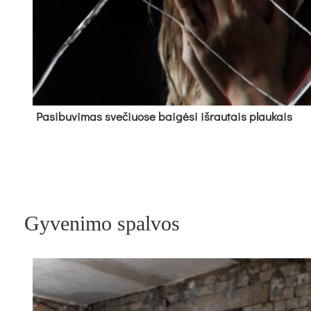
Pa­si­bu­vi­mas sve­čiuo­se bai­gė­si iš­rau­tais plau­kais
Gyvenimo spalvos