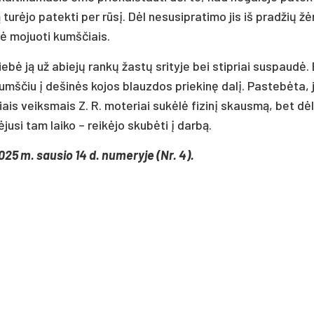
turėjo patekti per rūsį. Dėl nesusipratimo jis iš pradžių žė
mė mojuoti kumščiais.
ebė ją už abiejų rankų žastų srityje bei stipriai suspaudė.
kumščiu į dešinės kojos blauzdos priekinę dalį. Pastebėta, 
is veiksmais Z. R. moteriai sukėlė fizinį skausmą, bet dėl t
jusi tam laiko – reikėjo skubėti į darbą.
025 m. sausio 14 d. numeryje (Nr. 4).