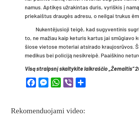
namus. Aptikęs užrakintas duris, vyriškis į namą 
priekaištus draugės adresu, o neilgai trukus ė
Nukentėjusioji teigė, kad sugyventinis sugri
to, ne mažiau kaip keturis kartus jai smūgiavo 
šiose vietose moteriai atsirado kraujosrūvos. Šia
medikus bei policiją nesikreipė. Paaiškino neturė
Visą straipsnį skaitykite laikraščio „Žemaitis“ 2
Facebook
Messenger
WhatsApp
Viber
Share
Rekomenduojami video: