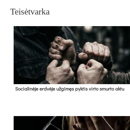
Teisėtvarka
So­cia­li­nė­je erd­vė­je už­gi­męs pyk­tis vir­to smur­to ak­tu