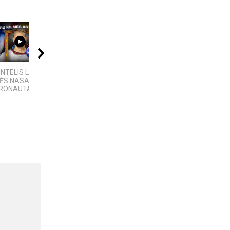
08:40
02:02
21:00
INTELIS LIETUVIŲ
Žemaitija
Kalba žemaičių. Pietų
MĖS NASA
žemaičiai
RONAUTAS