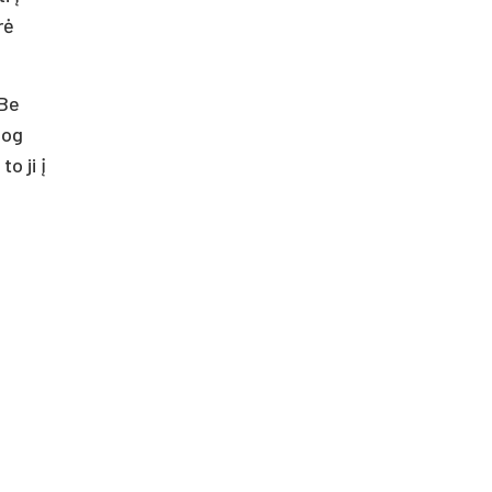
rė
 Be
jog
o ji į