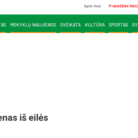
Apie mus
Praneškite NAU
TAS
MOKYKLŲ NAUJIENOS
SVEIKATA
KULTŪRA
SPORTAS
GY
nas iš eilės