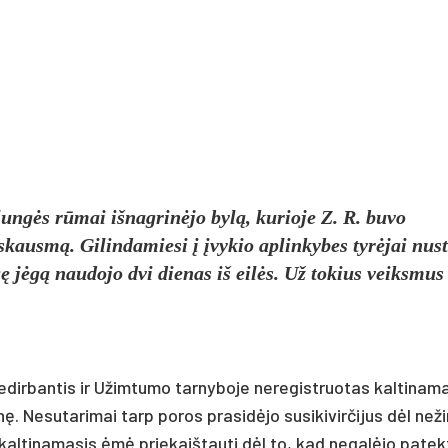
lungės rūmai išnagrinėjo bylą, kurioje Z. R. buvo
skausmą. Gilindamiesi į įvykio aplinkybes tyrėjai nust
 jėgą naudojo dvi dienas iš eilės. Už tokius veiksmus
dirbantis ir Užimtumo tarnyboje neregistruotas kaltinam
nę. Nesutarimai tarp poros prasidėjo susikivirčijus dėl neži
kaltinamasis ėmė priekaištauti dėl to, kad negalėjo patekt