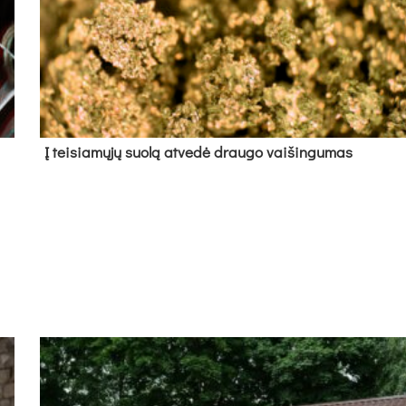
Į tei­sia­mų­jų suo­lą at­ve­dė drau­go vai­šin­gu­mas