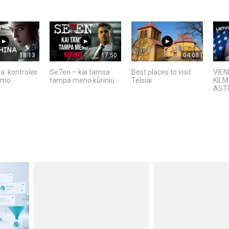
18:13
17:50
04:08
a: kontrolės
Se7en – kai tamsa
Best places to visit
VIEN
kimo
tampa meno kūriniu
Telsiai
KIL
a
AST