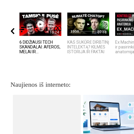
10:24
07:18
6 DIDŽIAUSI TECH
KAS SUKŪRĖ DIRBTINĮ
Ex Machin
SKANDALAI: AFEROS,
INTELEKTĄ? KILMĖS
ir pasirin
MELAI IR...
ISTORIJA IR FAKTAI
anatomij
Naujienos iš interneto: