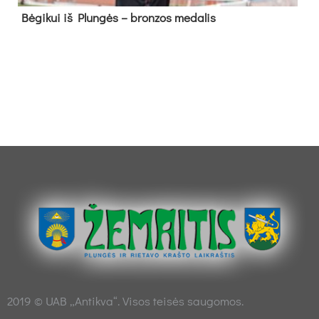
Bė­gi­kui iš Plun­gės – bron­zos me­da­lis
2019 © UAB „Antikva“. Visos teisės saugomos.