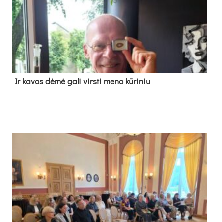
Ir ka­vos dė­mė ga­li virs­ti me­no kū­ri­niu