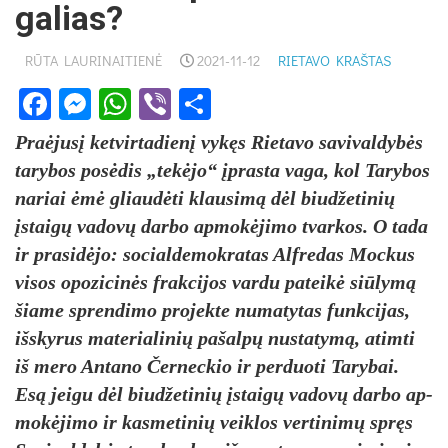
galias?
RŪTA LAURINAITIENĖ
2021-11-12
RIETAVO KRAŠTAS
Facebook
Messenger
WhatsApp
Viber
Share
Praė­jusį ket­vir­ta­dienį vykęs Rie­ta­vo sa­vi­val­dybės
ta­ry­bos po­sėdis „tekė­jo“ įpras­ta va­ga, kol Ta­ry­bos
na­riai ėmė gliaudė­ti klau­simą dėl biud­že­ti­nių
įstaigų va­dovų dar­bo ap­mokė­ji­mo tvar­kos. O ta­da
ir pra­si­dėjo: so­cial­de­mok­ra­tas Alf­re­das Moc­kus
vi­sos opo­zi­cinės frak­ci­jos var­du pa­teikė siū­lymą
šia­me spren­di­mo pro­jek­te nu­ma­ty­tas funk­ci­jas,
išs­ky­rus ma­te­ria­li­nių pa­šalpų nu­sta­tymą, atim­ti
iš me­ro An­ta­no Čer­nec­kio ir per­duo­ti Ta­ry­bai.
Esą jei­gu dėl biud­že­ti­nių įstaigų va­dovų dar­bo ap­
mokė­ji­mo ir kas­me­ti­nių veik­los ver­ti­nimų spręs