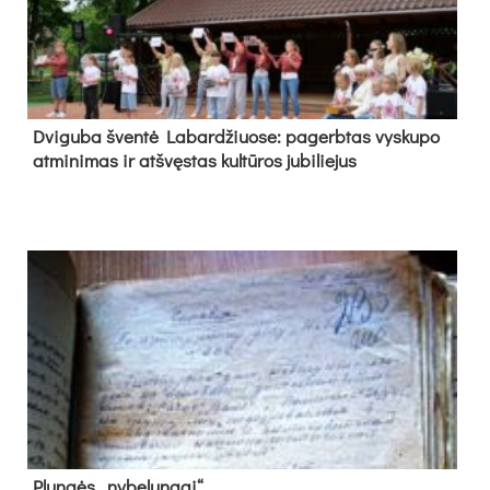
Dvi­gu­ba šven­tė La­bar­džiuo­se: pa­gerb­tas vys­ku­po
at­mi­ni­mas ir at­švęs­tas kul­tū­ros ju­bi­lie­jus
Plun­gės „ny­be­lun­gai“