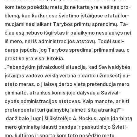
ko­mi­te­to po­sėdžių me­tu jis ne kartą yra viešinęs pro­
blemą, kad kai ku­rio­se švie­ti­mo įstai­go­se eta­tai for­
muo­ja­mi ne­si­lai­kant Ta­ry­bos priimtų spren­dimų. Ta­
čiau esą ne­bu­vo iš­girs­tas ir pa­lai­ky­mo ne­su­laukęs nei
iš me­ro, nei iš ad­mi­nist­ra­ci­jos at­stovų. Todėl su­si­
daręs įspūdis, jog Ta­ry­bos spre­di­mai prii­ma­mi sau, o
pra­kti­ka yra vi­sai ki­to­kia.
„Pa­ban­dy­kim įsi­vaiz­duo­ti si­tua­ciją, kad Sa­vi­val­dybės
įstai­gos va­do­vo veiklą ver­ti­na ir dar­bo už­mo­kestį nu­
sta­to me­ras, o į laisvą dar­bo vietą pre­ten­duo­ja me­ro
gi­mi­naitė, at­ran­kos ko­mi­si­jo­je da­ly­vau­ja Sa­vi­val­
dybės ad­mi­nist­ra­ci­jos at­sto­vas. Kaip ma­no­te, ar ki­ti
pre­ten­den­tai tu­ri ga­li­my­bių laimė­ti šitą at­ranką?“ –
dar ži­ba­lo į ugnį šliūkš­telė­jo A. Moc­kus, apie įdar­bintą
me­ro gi­mi­naitę klaus­ti bandęs ir pa­sku­ti­nio­jo Švie­ti­
mo, kultū­ros ir spor­to ko­mi­te­to po­sėdžio me­tu.