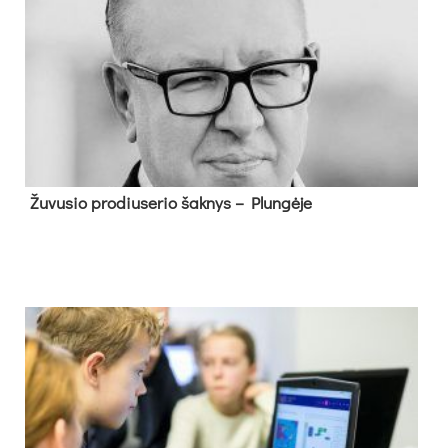
Žu­vu­sio pro­diu­se­rio šak­nys – Plun­gė­je