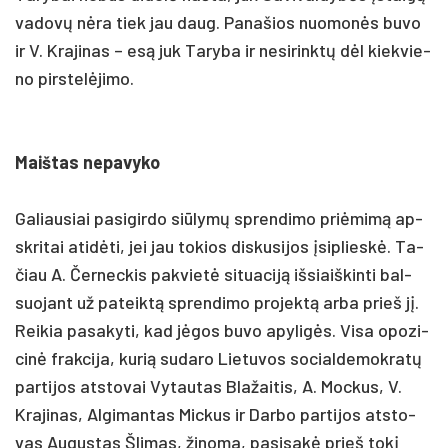
va­dovų nėra tiek jau daug. Pa­na­šios nuo­monės bu­vo
ir V. Kra­ji­nas – esą juk Ta­ry­ba ir ne­si­rinktų dėl kiek­vie­
no pirs­telė­ji­mo.
Maištas ne­pa­vy­ko
Ga­liau­siai pa­si­gir­do siū­lymų spren­di­mo pri­ėmimą ap­
skri­tai ati­dėti, jei jau to­kios dis­ku­si­jos įsip­lieskė. Ta­
čiau A. Čer­nec­kis pa­kvietė si­tua­ciją iš­siaiš­kin­ti bal­
suo­jant už pa­teiktą spren­di­mo pro­jektą ar­ba prie­š jį.
Rei­kia pa­sa­ky­ti, kad jėgos bu­vo apy­ligės. Vi­sa opo­zi­
cinė frak­ci­ja, ku­rią su­da­ro Lie­tu­vos so­cial­de­mok­ratų
par­ti­jos at­sto­vai Vy­tau­tas Bla­žai­tis, A. Moc­kus, V.
Kra­ji­nas, Al­gi­man­tas Mic­kus ir Dar­bo par­ti­jos at­sto­
vas Au­gus­tas Šli­mas, ži­no­ma, pa­si­sakė prie­š tokį