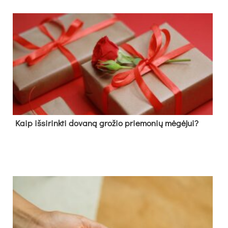
Kaip išsirinkti dovaną grožio priemonių mėgėjui?