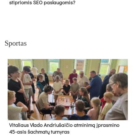
stipriomis SEO paslaugomis?
Sportas
Vi­ta­liaus Vla­do And­riu­šai­čio at­mi­ni­mą įpras­mi­no
45-asis šach­ma­tų tur­ny­ras