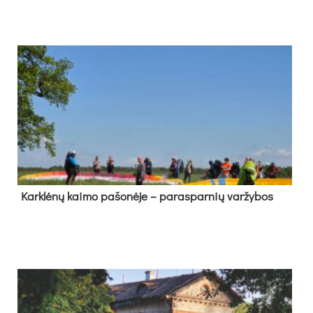
Kark­lė­nų kai­mo pa­šo­nė­je – pa­ras­par­nių var­žy­bos