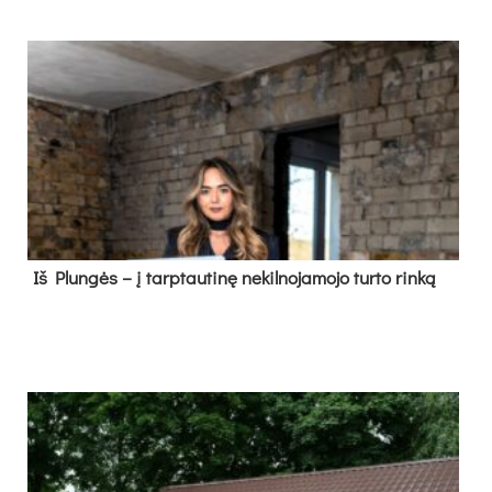
Iš Plungės – į tarptautinę nekilnojamojo turto rinką