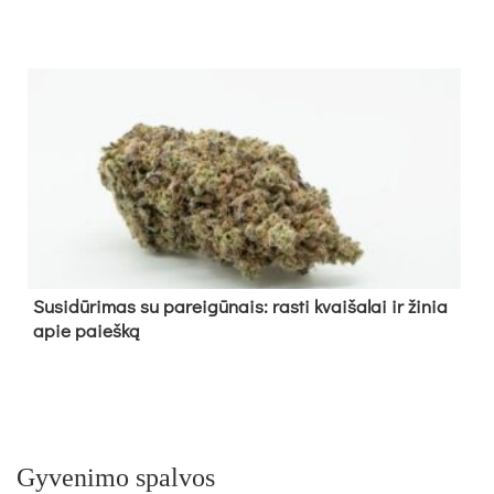
Su­si­dū­ri­mas su pa­rei­gū­nais: ras­ti kvai­ša­lai ir ži­nia
apie paieš­ką
Gyvenimo spalvos