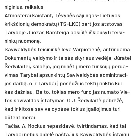
ni­gi­nius, rei­ka­lus.
At­mos­fe­rai kais­tant, Tėvynės sąjun­gos-Lie­tu­vos
krikš­čio­nių de­mok­ratų (TS-LKD) par­ti­jos at­sto­vas
Ta­ry­bo­je Juo­zas Bars­tei­ga pa­si­ūlė išk­lau­sy­ti tei­si­
ninkų nuo­monę.
Sa­vi­val­dybės tei­si­ninkė Ie­va Var­pio­tienė, ant­rin­da­ma
Do­ku­mentų val­dy­mo ir teisės sky­riaus vedė­jai Jūra­tei
Šed­vi­lai­tei, kalbė­jo, jog minėtų me­ro funk­cijų per­da­
vi­mas Ta­ry­bai ap­sun­kintų Sa­vi­val­dybės ad­mi­nit­ra­ci­
jos darbą, o ir Ta­ry­bai į po­sėdžius tektų rink­tis kur
kas daž­niau. Be to, to­kias me­ro fun­ci­jas nu­ma­to Vie­
tos sa­vi­val­dos įsta­ty­mas. O J. Šed­vi­laitė pa­brėžė,
kad ir ki­to­se sa­vi­val­dybė­se to­kius įga­lio­ji­mus tu­ri
būtent me­rai.
Ta­čiau A. Moc­kus ne­pa­si­davė, tvir­tin­da­mas, kad tai
Ta­ry­bai ne­bus di­delė naš­ta, juk Sa­vi­val­dybės įstaigų