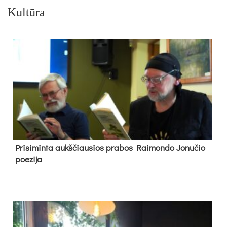
Kultūra
Pri­si­min­ta aukš­čiau­sios pra­bos Rai­mon­do Jo­nu­čio
poe­zi­ja