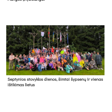
Sep­ty­nios sto­vyk­los die­nos, šim­tai šyp­se­nų ir vie­nas
iš­ti­ki­mas lie­tus