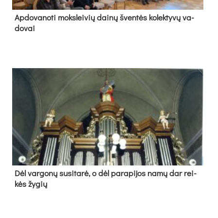
Ap­do­va­no­ti moks­lei­vių dai­nų šven­tės ko­lek­ty­vų va­
do­vai
Dėl var­go­nų su­si­ta­rė, o dėl pa­ra­pi­jos na­mų dar rei­
kės žy­gių