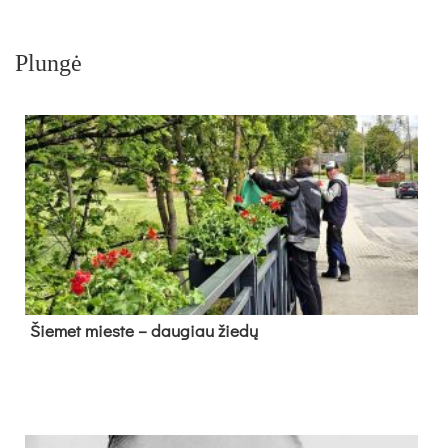
Plungė
Šie­met mies­te – dau­giau žie­dų