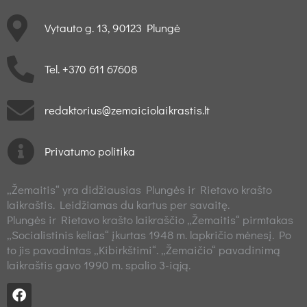
Vytauto g. 13, 90123 Plungė
Tel. +370 611 67608
redaktorius@zemaiciolaikrastis.lt
Privatumo politika
„Žemaitis“ yra didžiausias Plungės ir Rietavo krašto
laikraštis. Leidžiamas du kartus per savaitę.
Plungės ir Rietavo krašto laikraščio „Žemaitis“ pirmtakas
„Socialistinis kelias“ įkurtas 1948 m. lapkričio mėnesį. Po
to jis pavadintas „Kibirkštimi“. „Žemaičio“ pavadinimą
laikraštis gavo 1990 m. spalio 3-iąją.