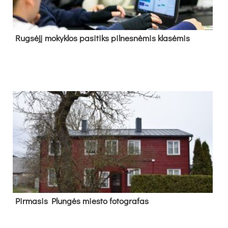
Rug­sė­jį mo­kyk­los pa­si­tiks pil­nes­nė­mis kla­sė­mis
Pir­ma­sis Plun­gės mies­to fo­tog­ra­fas