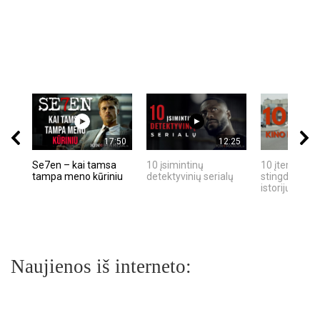
17:50
12:25
Se7en – kai tamsa
10 įsimintinų
10 įtemptų, k
tampa meno kūriniu
detektyvinių serialų
stingdančių k
istorijų
Naujienos iš interneto: