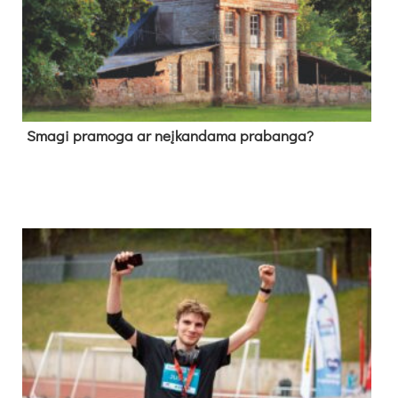
Sma­gi pra­mo­ga ar neį­kan­da­ma pra­ban­ga?