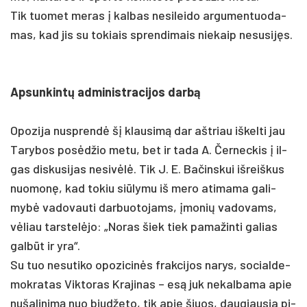
Tik tuo­met me­ras į kal­bas ne­si­lei­do ar­gu­men­tuo­da­
mas, kad jis su to­kiais spren­di­mais nie­kaip ne­su­sijęs.
Ap­sun­kintų ad­mi­nist­ra­ci­jos darbą
Opo­zi­ja nu­sprendė šį klau­simą dar ašt­riau iš­kel­ti jau
Ta­ry­bos po­sėdžio me­tu, bet ir ta­da A. Čer­nec­kis į il­
gas dis­ku­si­jas ne­si­vėlė. Tik J. E. Ba­čins­kui iš­reiš­kus
nuo­monę, kad to­kiu siū­ly­mu iš me­ro ati­ma­ma ga­li­
mybė va­do­vau­ti dar­buo­to­jams, įmo­nių va­do­vams,
vėliau tars­telė­jo: „No­ras šiek tiek pa­ma­žin­ti ga­lias
galbūt ir yra“.
Su tuo ne­su­ti­ko opo­zi­cinės frak­ci­jos na­rys, so­cial­de­
mok­ra­tas Vik­to­ras Kra­ji­nas – esą juk ne­kal­ba­ma apie
nu­ša­li­nimą nuo biud­že­to, tik apie šiuos, dau­giau­sia pi­