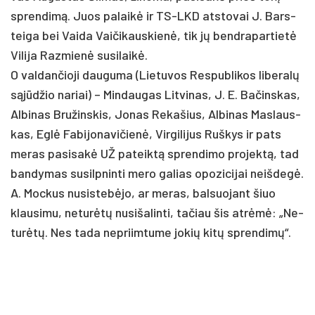
spren­dimą. Juos pa­laikė ir TS-LKD at­sto­vai J. Bars­
tei­ga bei Vai­da Vai­či­kaus­kienė, tik jų bend­ra­par­tietė
Vi­li­ja Raz­mienė su­si­laikė.
O val­dan­čio­ji dau­gu­ma (Lie­tu­vos Res­pub­li­kos li­be­ralų
sąjūdžio na­riai) – Min­dau­gas Lit­vi­nas, J. E. Ba­čins­kas,
Al­bi­nas Bru­žins­kis, Jo­nas Re­ka­šius, Al­bi­nas Mas­laus­
kas, Eglė Fa­bi­jo­na­vi­čienė, Vir­gi­li­jus Ruš­kys ir pa­ts
me­ras pa­si­sakė UŽ pa­teiktą spren­di­mo pro­jektą, tad
ban­dy­mas su­si­lpnin­ti me­ro ga­lias opo­zi­ci­jai neiš­degė.
A. Moc­kus nu­si­stebė­jo, ar me­ras, bal­suo­jant šiuo
klau­si­mu, ne­turėtų nu­si­ša­lin­ti, ta­čiau šis at­rėmė: „Ne­
turėtų. Nes ta­da ne­priim­tu­me jo­kių kitų spren­dimų“.