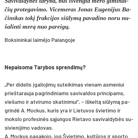
Sa­vi­val­dybės ta­ry­ba, bus iš­veng­ta me­ro gi­mi­nai­
čių pro­te­ga­vi­mo. Vi­ce­me­ras Jo­nas Eu­ge­ni­jus Ba­
čins­kas tokį frak­ci­jos siū­lymą pa­va­di­no noru nu­
ša­lin­ti merą nuo pa­reigų.
Boksininkai laimėjo Palangoje
Ne­pai­so­ma Ta­ry­bos spren­dimų?
„Per di­de­lis įga­lio­jimų su­tei­ki­mas vie­nam as­me­niui
prie­šta­rau­ja pa­grin­di­niams sa­vi­val­dos prin­ci­pams,
vie­šu­mo ir at­vi­ru­mo ska­ti­ni­mui“, – iš­keltą siū­lymą pa­
grindė A. Moc­kus, ku­ris yra ir Lie­tu­vos švie­ti­mo ir
moks­lo pro­fe­sinės sąjun­gos Rie­ta­vo sa­vi­val­dybės su­
si­vie­ni­ji­mo va­do­vas.
A. Moc­kus pa­sa­ko­jo, jog Švie­ti­mo, kultū­ros ir spor­to