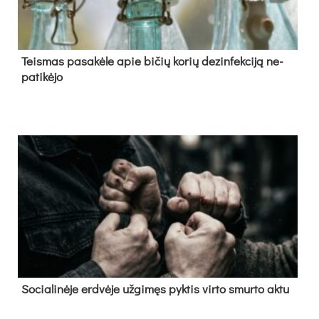
Teis­mas pa­sa­kė­le apie bi­čių ko­rių de­zin­fek­ci­ją ne­
pa­ti­kė­jo
So­cia­li­nė­je erd­vė­je už­gi­męs pyk­tis vir­to smur­to ak­tu