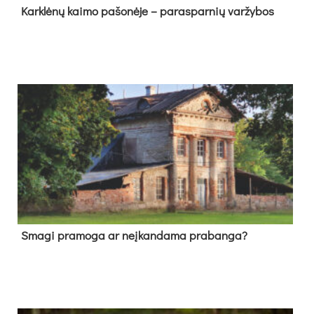
Kark­lė­nų kai­mo pa­šo­nė­je – pa­ras­par­nių var­žy­bos
Sma­gi pra­mo­ga ar neį­kan­da­ma pra­ban­ga?