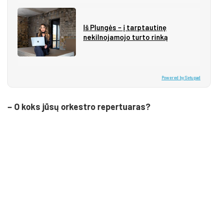
Iš Plungės – į tarptautinę
nekilnojamojo turto rinką
Powered by Setupad
– O koks jūsų orkestro repertuaras?