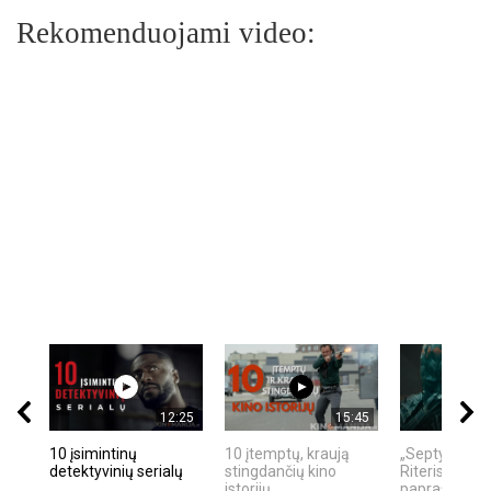
Rekomenduojami video:
12:25
15:45
10 įsimintinų
10 įtemptų, kraują
„Septynių Ka
detektyvinių serialų
stingdančių kino
Riteris" – kai
istorijų
paprastumas