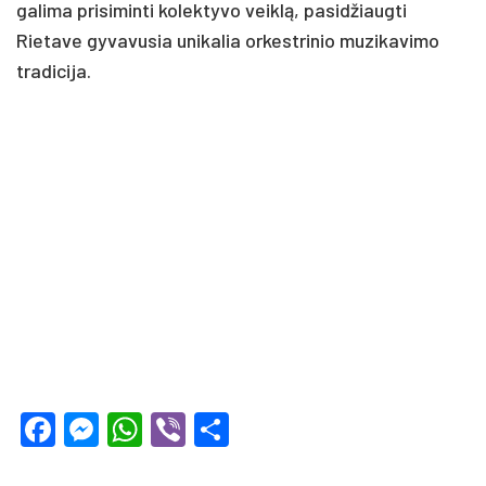
galima prisiminti kolektyvo veiklą, pasidžiaugti
Rietave gyvavusia unikalia orkestrinio muzikavimo
tradicija.
Facebook
Messenger
WhatsApp
Viber
Share