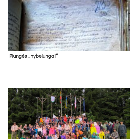
Plun­gės „ny­be­lun­gai“