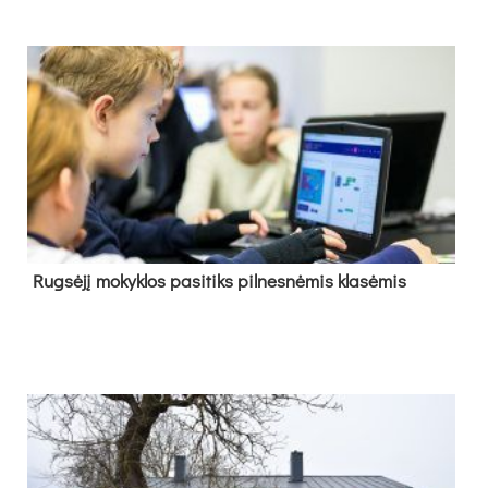
Rug­sė­jį mo­kyk­los pa­si­tiks pil­nes­nė­mis kla­sė­mis