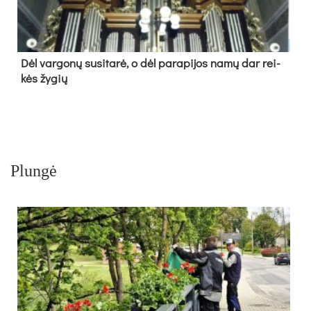
Dėl var­go­nų su­si­ta­rė, o dėl pa­ra­pi­jos na­mų dar rei­
kės žy­gių
Plungė