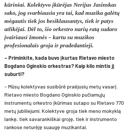
kūriniai. Kolektyvo įkūrėjas Nerijus Jasinskas
sako, jog svarbiausia yra tai, kad muzika galėtų
mėgautis tiek jos besiklausantys, tiek ir patys
atlikėjai. Dėl to, šio orkestro narių ratą sudaro
įvairiausi žmonės – kartu su muzikos
profesionalais groja ir pradedantieji.
– Priminkite, kada buvo įkurtas Rietavo miesto
Bogdano Oginskio orkestras? Kaip kilo mintis jį
suburti?
– Mūsų kolektyvas susibūrė praėjusių metų vasarį.
Rietavo miesto Bogdano Oginskio pučiamųjų
instrumentų orkestro įkūrimas sutapo su Rietavo 770
metų jubiliejumi. Kolektyve groja tiek meno mokyklą
lankę, tiek savarankiškai groję, tiek ir instrumento
rankose neturėję suaugę muzikantai.