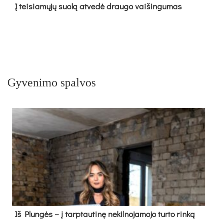
Į tei­sia­mų­jų suo­lą at­ve­dė drau­go vai­šin­gu­mas
Gyvenimo spalvos
Iš Plungės – į tarptautinę nekilnojamojo turto rinką