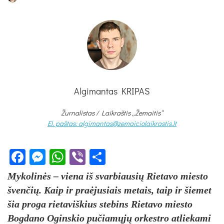
Algimantas KRIPAS
Žurnalistas / Laikraštis „Žemaitis“
El. paštas: algimantas@zemaiciolaikrastis.lt
Facebook
Messenger
WhatsApp
Viber
Share
Mykolinės – viena iš svarbiausių Rietavo miesto
švenčių. Kaip ir praėjusiais metais, taip ir šiemet
šia proga rietaviškius stebins Rietavo miesto
Bogdano Oginskio pučiamųjų orkestro atliekami