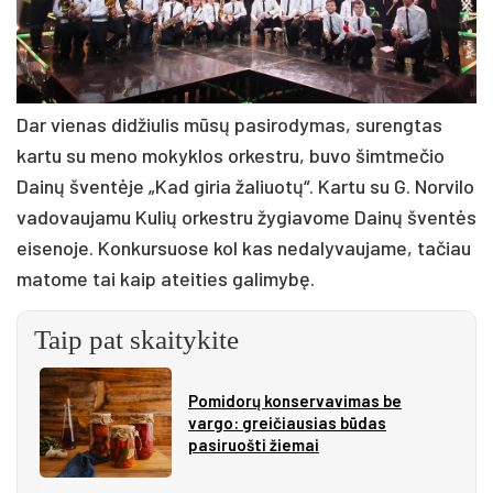
Dar vienas didžiulis mūsų pasirodymas, surengtas
kartu su meno mokyklos orkestru, buvo šimtmečio
Dainų šventėje „Kad giria žaliuotų“. Kartu su G. Norvilo
vadovaujamu Kulių orkestru žygiavome Dainų šventės
eisenoje. Konkursuose kol kas nedalyvaujame, tačiau
matome tai kaip ateities galimybę.
Taip pat skaitykite
Pomidorų konservavimas be
vargo: greičiausias būdas
pasiruošti žiemai