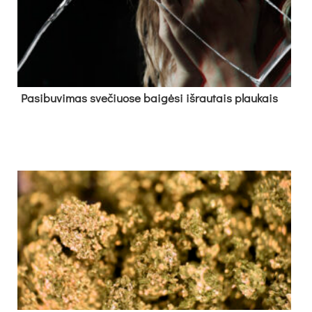
Pa­si­bu­vi­mas sve­čiuo­se bai­gė­si iš­rau­tais plau­kais