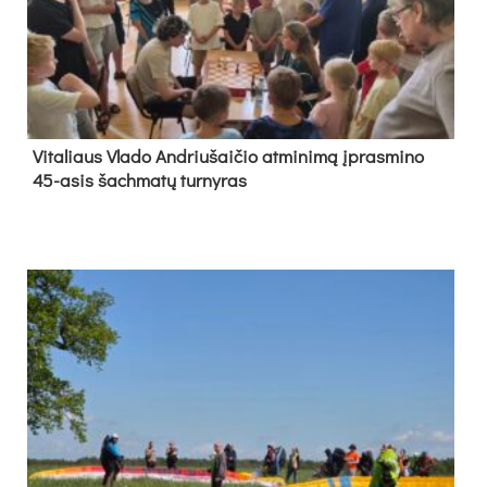
Vi­ta­liaus Vla­do And­riu­šai­čio at­mi­ni­mą įpras­mi­no
45-asis šach­ma­tų tur­ny­ras