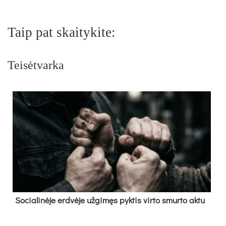
Taip pat skaitykite:
Teisėtvarka
So­cia­li­nė­je erd­vė­je už­gi­męs pyk­tis vir­to smur­to ak­tu