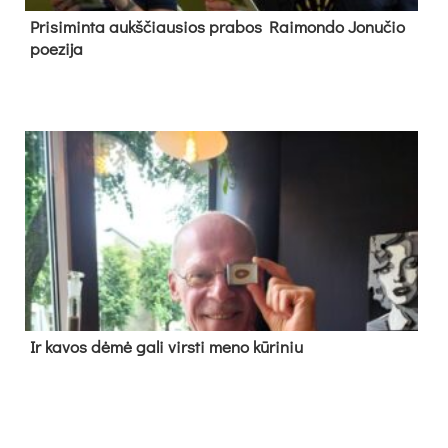
Pri­si­min­ta aukš­čiau­sios pra­bos Rai­mon­do Jo­nu­čio
poe­zi­ja
Ir ka­vos dė­mė ga­li virs­ti me­no kū­ri­niu