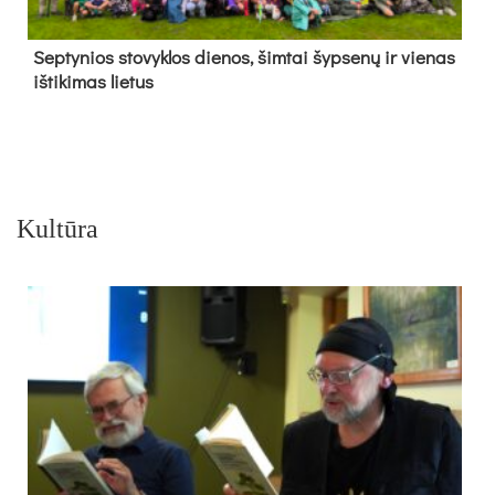
Sep­ty­nios sto­vyk­los die­nos, šim­tai šyp­se­nų ir vie­nas
iš­ti­ki­mas lie­tus
Kultūra