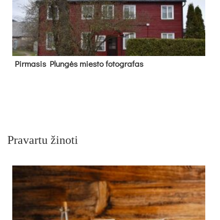
Pir­ma­sis Plun­gės mies­to fo­tog­ra­fas
Pravartu žinoti