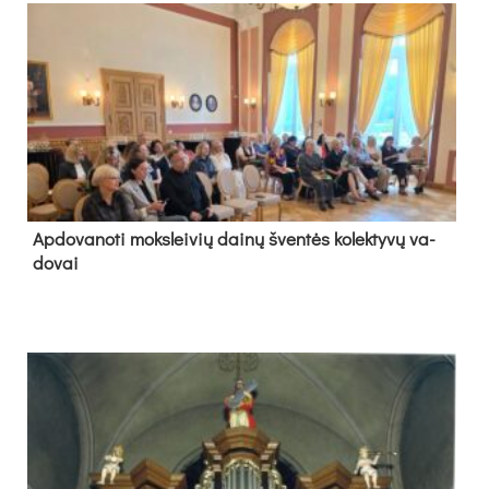
Ap­do­va­no­ti moks­lei­vių dai­nų šven­tės ko­lek­ty­vų va­
do­vai