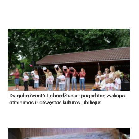
Dvi­gu­ba šven­tė La­bar­džiuo­se: pa­gerb­tas vys­ku­po
at­mi­ni­mas ir at­švęs­tas kul­tū­ros ju­bi­lie­jus