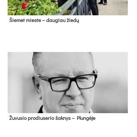
Šie­met mies­te – dau­giau žie­dų
Žu­vu­sio pro­diu­se­rio šak­nys – Plun­gė­je