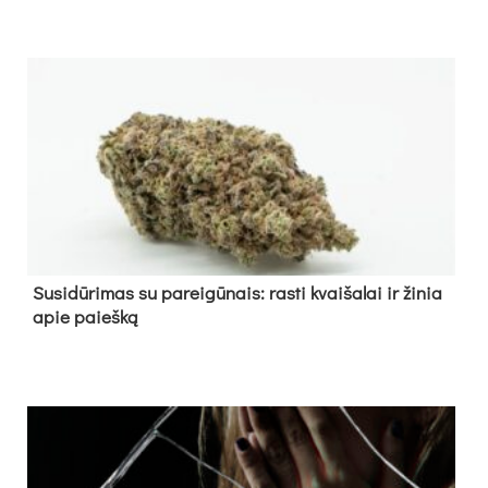
Su­si­dū­ri­mas su pa­rei­gū­nais: ras­ti kvai­ša­lai ir ži­nia
apie paieš­ką