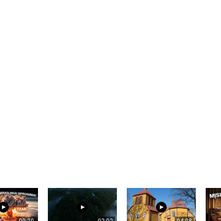
09:20
02:02
04:08