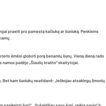
ingai praeiti pro pamestą kačiuką ar šuniuką. Penkiems
 namų.
moteris ėmėsi globoti porą benamių šunų. Vieną dieną rado
 namus padėjo „Šiaulių krašto“ skaitytojai.
. Bet kam šuniukų neatidavė: „Ieškojau atsakingų žmonių.
 pasikeisti šunį“, „Sušaldžiau savo šunį, reikia naujo“ ir