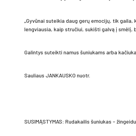
„Gyvūnai suteikia daug gerų emocijų, tik gaila, 
lengviausia, kaip stručiui, sukišti galvą į smėlį, 
Galintys suteikti namus šuniukams arba kačiuk
Sauliaus JANKAUSKO nuotr.
SUSIMĄSTYMAS: Rudakailis šuniukas – žingeidus