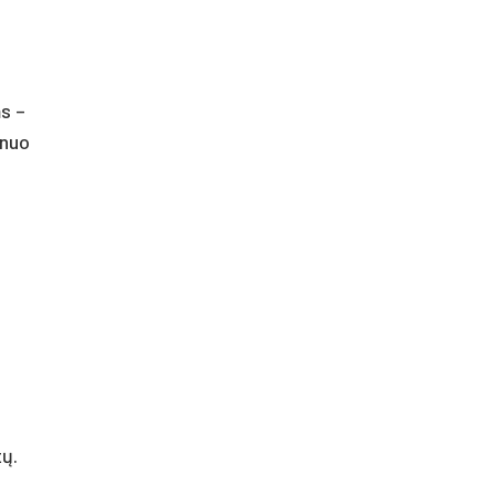
s –
 nuo
tų.