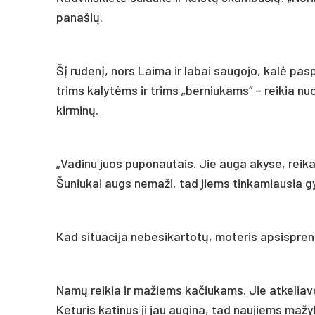
panašių.
Šį rudenį, nors Laima ir labai saugojo, kalė pa
trims kalytėms ir trims „berniukams“ – reikia nu
kirminų.
„Vadinu juos puponautais. Jie auga akyse, reika
Šuniukai augs nemaži, tad jiems tinkamiausia 
Kad situacija nebesikartotų, moteris apsisprendė
Namų reikia ir mažiems kačiukams. Jie atkeliav
Keturis katinus ji jau augina, tad naujiems maž