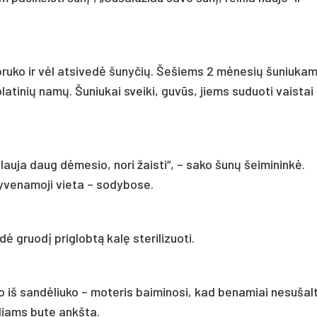
spruko ir vėl atsivedė šunyčių. Šešiems 2 mėnesių šuniukam
olatinių namų. Šuniukai sveiki, guvūs, jiems suduoti vaistai
lauja daug dėmesio, nori žaisti“, – sako šunų šeimininkė.
gyvenamoji vieta – sodybose.
 gruodį priglobtą kalę sterilizuoti.
o iš sandėliuko – moteris baiminosi, kad benamiai nesušal
yliams bute ankšta.