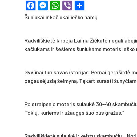
Facebook
Messenger
WhatsApp
Viber
Share
Šuniukai ir kačiukai ieško namų
Radviliškietė kirpėja Laima Žičkutė negali abej
kačiukams ir šešiems šuniukams moteris ieško
Gyvūnai turi savas istorijas. Pernai geraširdė 
pagausėjusią šeimyną. Tąkart surasti šunyčiams
Po straipsnio moteris sulaukė 30–40 skambučių
Tokių, kuriems ir užaugęs šuo bus gražus.“
Radviliškietė sulaukė ir keistų skambučių: „Norim