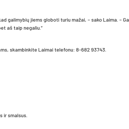
kad galimybių jiems globoti turiu mažai, – sako Laima. – Gal
bet aš taip negaliu.“
ams, skambinkite Laimai telefonu: 8-682 93743.
 ir smalsus.