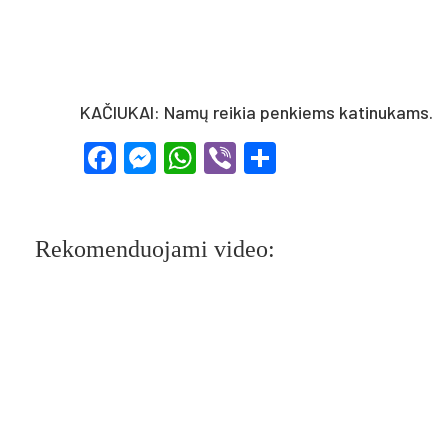
KAČIUKAI: Namų reikia penkiems katinukams.
Facebook
Messenger
WhatsApp
Viber
Share
Rekomenduojami video: