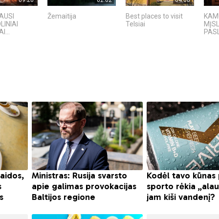
IAUSI
Žemaitija
Best places to visit
KAMU
INIAI
Telsiai
MĮS
...
PAS