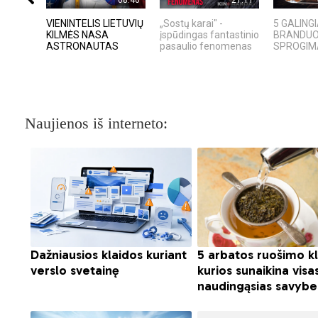
VIENINTELIS LIETUVIŲ
„Sostų karai" -
5 GALING
KILMĖS NASA
įspūdingas fantastinio
BRANDUOL
ASTRONAUTAS
pasaulio fenomenas
SPROGIMAI
Naujienos iš interneto: