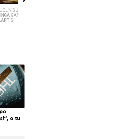
OLINIS ŽAIBAS:
KAS SUKŪRĖ DIRBTINĮ
4 Faktai apie
LINGA GAMTOS
INTELEKTĄ? KILMĖS
Antarktidą
LAPTIS
ISTORIJA IR FAKTAI