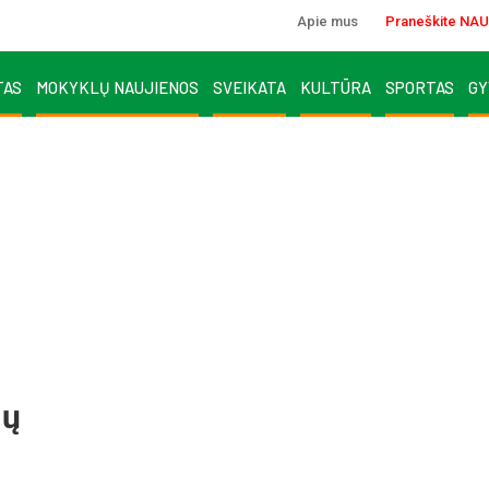
Apie mus
Praneškite NAU
TAS
MOKYKLŲ NAUJIENOS
SVEIKATA
KULTŪRA
SPORTAS
GY
mų