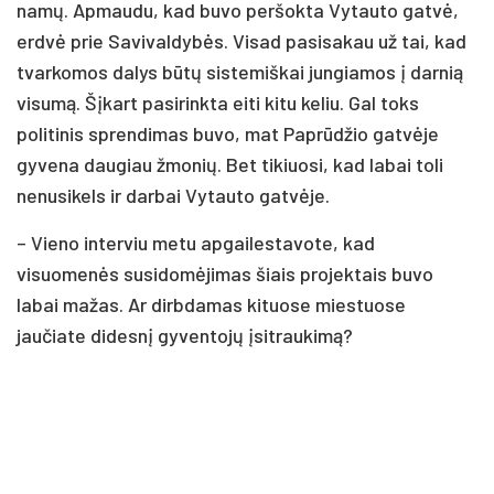
namų. Apmaudu, kad buvo peršokta Vytauto gatvė,
erdvė prie Savivaldybės. Visad pasisakau už tai, kad
tvarkomos dalys būtų sistemiškai jungiamos į darnią
visumą. Šįkart pasirinkta eiti kitu keliu. Gal toks
politinis sprendimas buvo, mat Paprūdžio gatvėje
gyvena daugiau žmonių. Bet tikiuosi, kad labai toli
nenusikels ir darbai Vytauto gatvėje.
– Vieno interviu metu apgailestavote, kad
visuomenės susidomėjimas šiais projektais buvo
labai mažas. Ar dirbdamas kituose miestuose
jaučiate didesnį gyventojų įsitraukimą?