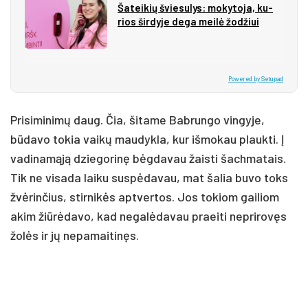
Ša­tei­kių švie­su­lys: mo­ky­to­ja, ku­
rios šir­dy­je de­ga mei­lė žo­džiui
Powered by Setupad
Prisiminimų daug. Čia, šitame Babrungo vingyje,
būdavo tokia vaikų maudykla, kur išmokau plaukti. Į
vadinamąją dziegorinę bėgdavau žaisti šachmatais.
Tik ne visada laiku suspėdavau, mat šalia buvo toks
žvėrinčius, stirnikės aptvertos. Jos tokiom gailiom
akim žiūrėdavo, kad negalėdavau praeiti neprirovęs
žolės ir jų nepamaitinęs.