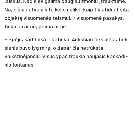
laiškus. Kad kiek galima daugiau žmonių įtrauktume.
Na, o šiuo atveju kito kelio neliko, kaip tik atiduot šitą
objektą visuomenės teismui. Ir visuomenė pasakys,
tinka jai ar ne, priima ar ne.
– Spėju, kad tinka ir patinka. Anksčiau tiek alėja, tiek
slėnis buvo lyg mirę, o dabar čia netrūksta
vaikštinėjančių. Vi­sus ypač trau­kia nau­ja­sis kas­ka­di­
nis fon­ta­nas.