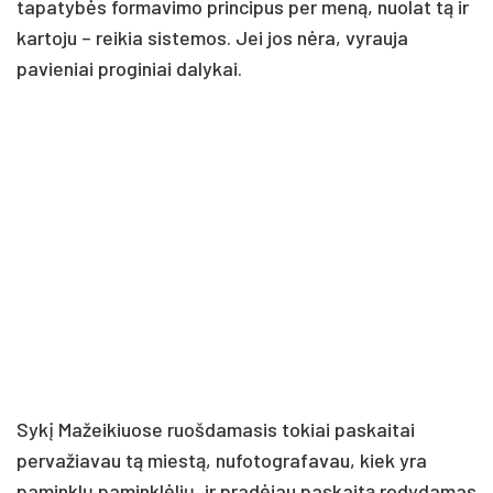
tapatybės formavimo principus per meną, nuolat tą ir
kartoju – reikia sistemos. Jei jos nėra, vyrauja
pavieniai proginiai dalykai.
Sykį Mažeikiuose ruošdamasis tokiai paskaitai
pervažiavau tą miestą, nufotografavau, kiek yra
paminklų paminklėlių, ir pradėjau paskaitą rodydamas