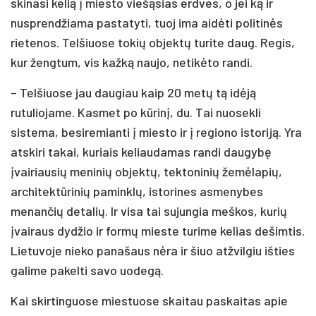
skinasi kelią į miesto viešąsias erdves, o jei ką ir
nusprendžiama pastatyti, tuoj ima aidėti politinės
rietenos. Telšiuose tokių objektų turite daug. Regis,
kur žengtum, vis kažką naujo, netikėto randi.
– Telšiuose jau daugiau kaip 20 metų tą idėją
rutuliojame. Kasmet po kūrinį, du. Tai nuosekli
sistema, besiremianti į miesto ir į regiono istoriją. Yra
atskiri takai, kuriais keliaudamas randi daugybę
įvairiausių meninių objektų, tektoninių žemėlapių,
architektūrinių paminklų, istorines asmenybes
menančių detalių. Ir visa tai sujungia meškos, kurių
įvairaus dydžio ir formų mieste turime kelias dešimtis.
Lietuvoje nieko panašaus nėra ir šiuo atžvilgiu išties
galime pakelti savo uodegą.
Kai skirtinguose miestuose skaitau paskaitas apie