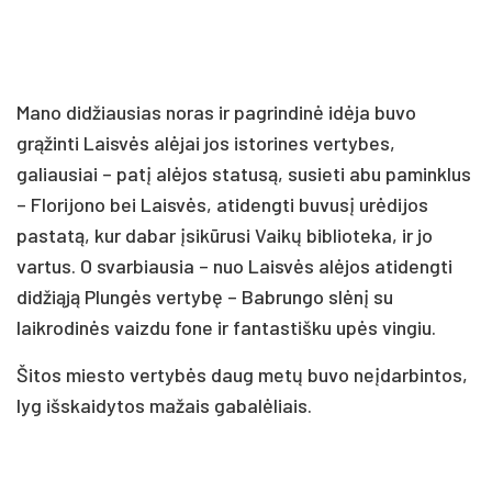
Mano didžiausias noras ir pagrindinė idėja buvo
grąžinti Laisvės alėjai jos istorines vertybes,
galiausiai – patį alėjos statusą, susieti abu paminklus
– Florijono bei Laisvės, atidengti buvusį urėdijos
pastatą, kur dabar įsikūrusi Vaikų biblioteka, ir jo
vartus. O svarbiausia – nuo Laisvės alėjos atidengti
didžiąją Plungės vertybę – Babrungo slėnį su
laikrodinės vaizdu fone ir fantastišku upės vingiu.
Šitos miesto vertybės daug metų buvo neįdarbintos,
lyg išskaidytos mažais gabalėliais.