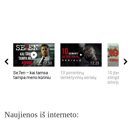
17:50
12:25
Se7en – kai tamsa
10 įsimintinų
10 įtemptų, k
tampa meno kūriniu
detektyvinių serialų
stingdančių k
istorijų
Naujienos iš interneto: