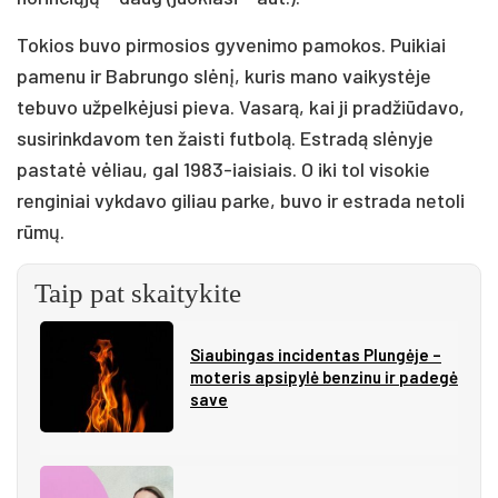
Tokios buvo pirmosios gyvenimo pamokos. Puikiai
pamenu ir Babrungo slėnį, kuris mano vaikystėje
tebuvo užpelkėjusi pieva. Vasarą, kai ji pradžiūdavo,
susirinkdavom ten žaisti futbolą. Estradą slėnyje
pastatė vėliau, gal 1983-iaisiais. O iki tol visokie
renginiai vykdavo giliau parke, buvo ir estrada netoli
rūmų.
Taip pat skaitykite
Siau­bin­gas in­ci­den­tas Plun­gė­je –
mo­te­ris ap­si­py­lė ben­zi­nu ir pa­de­gė
sa­ve