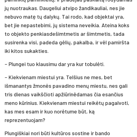
jų nuotraukas. Daugeliui atvipo žandikauliai, nes jie
nebuvo matę tų dalykų. Tai rodo, kad objektai yra,
bet jie nepastebimi, jų sistema neveikia. Ateina koks
to objekto penkiasdešimtmetis ar šimtmetis, tada
susirenka visi, padeda gėlių, pakalba, ir vėl pamiršta
iki kitos sukakties.
– Plungei tuo klausimu dar yra kur tobulėti.
– Kiekvienam miestui yra. Telšius ne mes, bet
išmanantys žmonės pavadino menų miestu, nes gali
tris dienas vaikščioti apžiūrinėdamas čia esančius
meno kūrinius. Kiekvienam miestui reikėtų pagalvoti,
kas mes esam ir kuo norėtume būt, ką
reprezentuojam?
Plungiškiai nori būti kultūros sostine ir bando