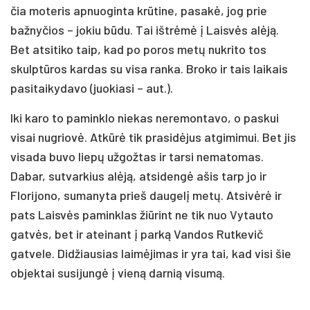
čia moteris apnuoginta krūtine, pasakė, jog prie
bažnyčios – jokiu būdu. Tai ištrėmė į Laisvės alėją.
Bet atsitiko taip, kad po poros metų nukrito tos
skulptūros kardas su visa ranka. Broko ir tais laikais
pasitaikydavo (juokiasi – aut.).
Iki karo to paminklo niekas neremontavo, o paskui
visai nugriovė. Atkūrė tik prasidėjus atgimimui. Bet jis
visada buvo liepų užgožtas ir tarsi nematomas.
Dabar, sutvarkius alėją, atsidengė ašis tarp jo ir
Florijono, sumanyta prieš daugelį metų. Atsivėrė ir
pats Laisvės paminklas žiūrint ne tik nuo Vytauto
gatvės, bet ir ateinant į parką Vandos Rutkevič
gatvele. Didžiausias laimėjimas ir yra tai, kad visi šie
objektai susijungė į vieną darnią visumą.