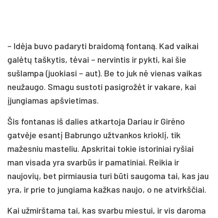
– Idėja buvo padaryti braidomą fontaną. Kad vaikai
galėtų taškytis, tėvai – nervintis ir pykti, kai šie
sušlampa (juokiasi – aut). Be to juk nė vienas vaikas
neužaugo. Smagu sustoti pasigrožėt ir vakare, kai
įjungiamas apšvietimas.
Šis fontanas iš dalies atkartoja Dariau ir Girėno
gatvėje esantį Babrungo užtvankos krioklį, tik
mažesniu masteliu. Apskritai tokie istoriniai ryšiai
man visada yra svarbūs ir pamatiniai. Reikia ir
naujovių, bet pirmiausia turi būti saugoma tai, kas jau
yra, ir prie to jungiama kažkas naujo, o ne atvirkščiai.
Kai užmirštama tai, kas svarbu miestui, ir vis daroma