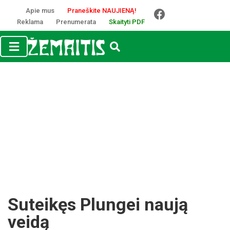
Apie mus
Praneškite NAUJIENĄ!
Reklama
Prenumerata
Skaityti PDF
Suteikęs Plungei naują
veidą