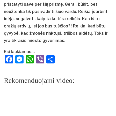
pristatyti save per šią prizmę. Gerai, būkit, bet
neužtenka tik pasivadinti šiuo vardu. Reikia įdarbint
idėją, sugalvoti, kaip ta kultūra reikšis. Kas iš tų
gražių erdvių, jei jos bus tuščios?! Reikia, kad būtų
gyvybė, kad žmonės rinktųsi, triūbos aidėtų. Toks ir
yra tikrasis miesto gyvenimas.
Esi laukiamas…
Facebook
Messenger
WhatsApp
Viber
Share
Rekomenduojami video: