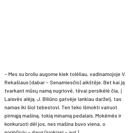
– Mes su broliu augome kiek tolėliau, vadinamojoje V.
Rekašiaus (dabar – Senamiesčio) aikštėje. Bet kai ją
tvarkant mūsų namą nugriovė, tėvai persikėlė čia, į
Laisvės alėją. J. Biliūno gatvėje lankiau darželį, tas
namas iki šiol tebestovi. Ten teko išmokti vairuot
pirmąją mašiną, tokią minamą pedalais. Mokėmės ir
konkuruoti dėl jos, nes mašina buvo viena, o
norinčiųjų – daug (juokiasi – aut.).