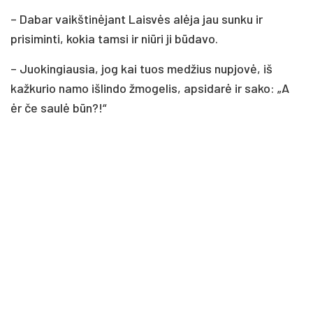
– Dabar vaikštinėjant Laisvės alėja jau sunku ir
prisiminti, kokia tamsi ir niūri ji būdavo.
– Juokingiausia, jog kai tuos medžius nupjovė, iš
kažkurio namo išlindo žmogelis, apsidarė ir sako: „A
ėr če saulė būn?!“