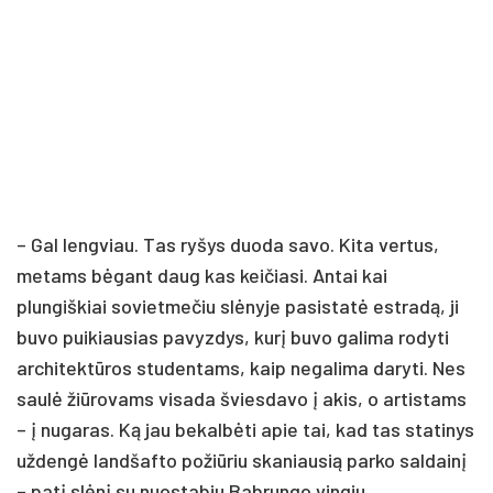
– Gal lengviau. Tas ryšys duoda savo. Kita vertus,
metams bėgant daug kas keičiasi. Antai kai
plungiškiai sovietmečiu slėnyje pasistatė estradą, ji
buvo puikiausias pavyzdys, kurį buvo galima rodyti
architektūros studentams, kaip negalima daryti. Nes
saulė žiūrovams visada šviesdavo į akis, o artistams
– į nugaras. Ką jau bekalbėti apie tai, kad tas statinys
uždengė landšafto požiūriu skaniausią parko saldainį
– patį slėnį su nuostabiu Babrungo vingiu.