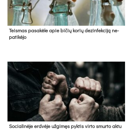
Teis­mas pa­sa­kė­le apie bi­čių ko­rių de­zin­fek­ci­ją ne­
pa­ti­kė­jo
So­cia­li­nė­je erd­vė­je už­gi­męs pyk­tis vir­to smur­to ak­tu