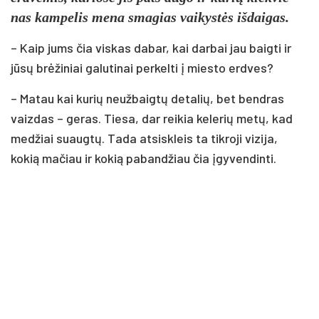
nas kam­pe­lis me­na sma­gias vai­kystės iš­dai­gas.
– Kaip jums čia viskas dabar, kai darbai jau baigti ir
jūsų brėžiniai galutinai perkelti į miesto erdves?
– Matau kai kurių neužbaigtų detalių, bet bendras
vaizdas – geras. Tiesa, dar reikia kelerių metų, kad
medžiai suaugtų. Tada atsiskleis ta tikroji vizija,
kokią mačiau ir kokią pabandžiau čia įgyvendinti.