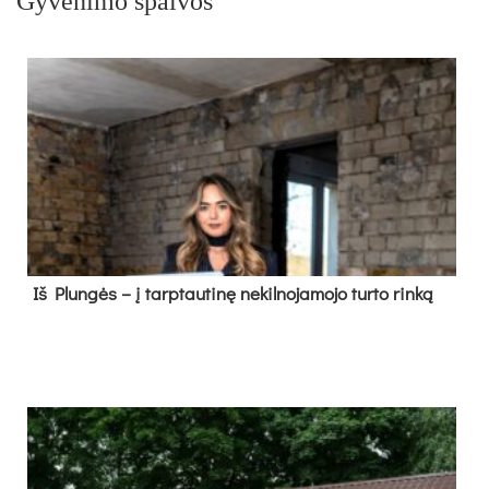
Gyvenimo spalvos
Iš Plungės – į tarptautinę nekilnojamojo turto rinką