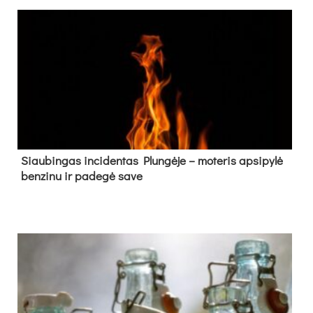
Siau­bin­gas in­ci­den­tas Plun­gė­je – mo­te­ris ap­si­py­lė
ben­zi­nu ir pa­de­gė sa­ve