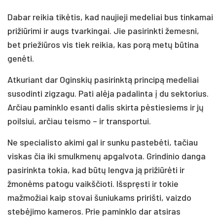
Dabar reikia tikėtis, kad naujieji medeliai bus tinkamai
prižiūrimi ir augs tvarkingai. Jie pasirinkti žemesni,
bet priežiūros vis tiek reikia, kas porą metų būtina
genėti.
Atkuriant dar Oginskių pasirinktą principą medeliai
susodinti zigzagu. Pati alėja padalinta į du sektorius.
Arčiau paminklo esanti dalis skirta pėstiesiems ir jų
poilsiui, arčiau teismo – ir transportui.
Ne specialisto akimi gal ir sunku pastebėti, tačiau
viskas čia iki smulkmenų apgalvota. Grindinio danga
pasirinkta tokia, kad būtų lengva ją prižiūrėti ir
žmonėms patogu vaikščioti. Išspręsti ir tokie
mažmožiai kaip stovai šuniukams pririšti, vaizdo
stebėjimo kameros. Prie paminklo dar atsiras