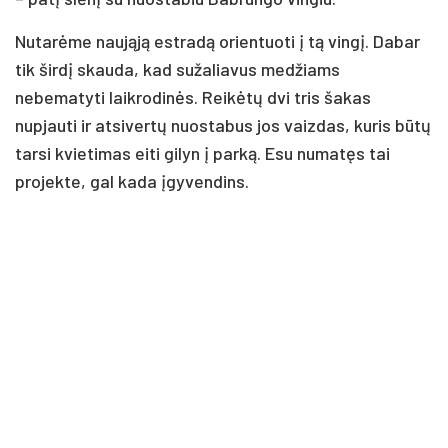
Nutarėme naująją estradą orientuoti į tą vingį. Dabar
tik širdį skauda, kad sužaliavus medžiams
nebematyti laikrodinės. Reikėtų dvi tris šakas
nupjauti ir atsivertų nuostabus jos vaizdas, kuris būtų
tarsi kvietimas eiti gilyn į parką. Esu numatęs tai
projekte, gal kada įgyvendins.