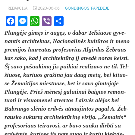
REDAKCIJA
2020-06-06
GONDINGOS PAPĖDĖJE
Facebook
Messenger
WhatsApp
Viber
Share
Plungė­je gimęs ir augęs, o da­bar Tel­šiuo­se gy­ve­
nan­tis ar­chi­tek­tas, Na­cio­na­linės kultū­ros ir me­no
pre­mi­jos lau­rea­tas pro­fe­so­rius Al­gir­das Žeb­raus­
kas sa­ko, kad į ar­chi­tektūrą jį at­vedė no­ras keis­ti.
Šį sa­vo pa­šau­kimą jis pui­kiai rea­li­za­vo ne tik Tel­
šiuo­se, ku­riuos gra­ži­na jau daug metų, bei ki­tuo­
se Že­mai­ti­jos mies­tuo­se, bet ir sa­vo gim­to­jo­je
Plungė­je. Prieš mėnesį ga­lu­ti­nai baig­tos re­mon­
tuo­ti ir vi­suo­me­nei at­ver­tos Laisvės alė­jos bei
Bab­run­go slėnio erdvės at­nau­jin­tos pa­gal A. Žeb­
raus­ko su­kurtą ar­chi­tektū­rinę vi­ziją. „Že­mai­tis“
pro­fe­so­riaus tei­ra­vo­si, ar bu­vo sun­ku dirb­ti su
erdvė­mis, ku­rio­se jis pa­ts au­go ir ku­rių kiek­vie­