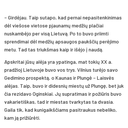
– Girdėjau. Taip sutapo, kad pernai nepasitenkinimas
dėl viešose vietose pjaunamų medžių plačiai
nuskambėjo per visą Lietuvą. Po to buvo priimti
sprendimai dėl medžių apsaugos paukščių perėjimo
metu. Tad tas triukšmas kaip ir išėjo į naudą.
Apskritai jūsų alėja yra ypatinga, mat tokių XX a.
pradžioj Lietuvoje buvo vos trys. Vilnius turėjo savo
Gedimino prospektą, o Kaunas ir Plungė – Laisvės
alėjas. Taip, buvo ir didesnių miestų už Plungę, bet juk
čia rezidavo Oginskiai. Jų supratimas ir požiūris buvo
vakarietiškas, tad ir miestas tvarkytas ta dvasia.
Gaila tik, kad kunigaikščiams pasitraukus nebeliko,
kam ją prižiūrėti.