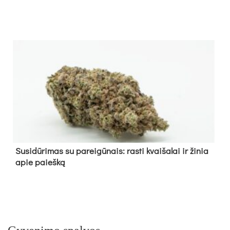
Su­si­dū­ri­mas su pa­rei­gū­nais: ras­ti kvai­ša­lai ir ži­nia
apie paieš­ką