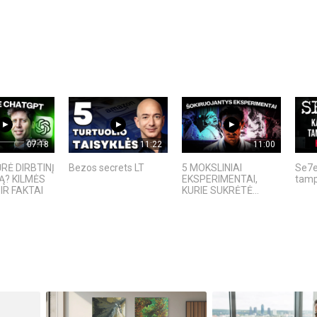
07:18
11:22
11:00
RĖ DIRBTINĮ
Bezos secrets LT
5 MOKSLINIAI
Se7e
Ą? KILMĖS
EKSPERIMENTAI,
tamp
IR FAKTAI
KURIE SUKRĖTĖ...