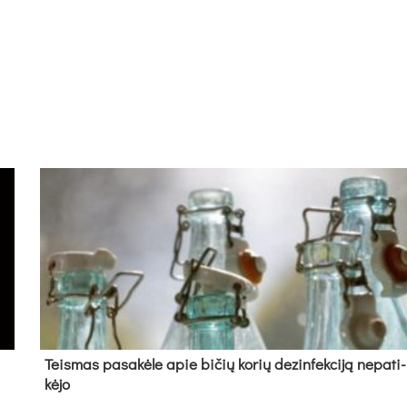
Teis­mas pa­sa­kė­le apie bi­čių ko­rių de­zin­fek­ci­ją ne­pa­ti­
kė­jo