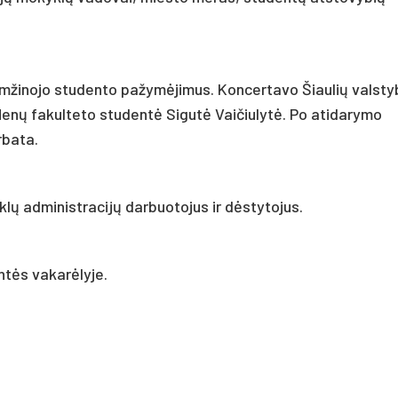
mžinojo studento pažymėjimus. Koncertavo Šiaulių valsty
 Menų fakulteto studentė Sigutė Vaičiulytė. Po atidarymo
rbata.
lų administracijų darbuotojus ir dėstytojus.
ntės vakarėlyje.