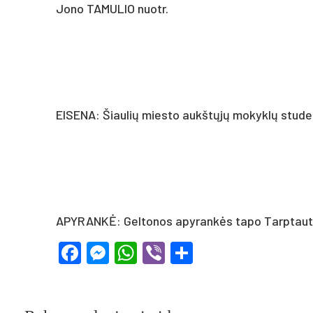
Jono TAMULIO nuotr.
EISENA: Šiaulių miesto aukštųjų mokyklų stude
APYRANKĖ: Geltonos apyrankės tapo Tarptautin
Facebook
Messenger
WhatsApp
Viber
Share