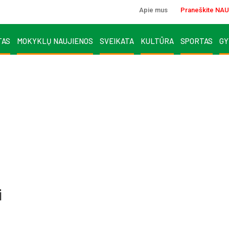
Apie mus
Praneškite NAU
TAS
MOKYKLŲ NAUJIENOS
SVEIKATA
KULTŪRA
SPORTAS
GY
i