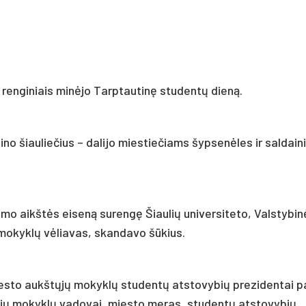
 renginiais minėjo Tarptautinę studentų dieną.
no šiauliečius – dalijo miestiečiams šypsenėles ir saldain
limo aikštės eiseną surengę Šiaulių universiteto, Valstybinė
mokyklų vėliavas, skandavo šūkius.
esto aukštųjų mokyklų studentų atstovybių prezidentai p
ųjų mokyklų vadovai, miesto meras, studentų atstovybių