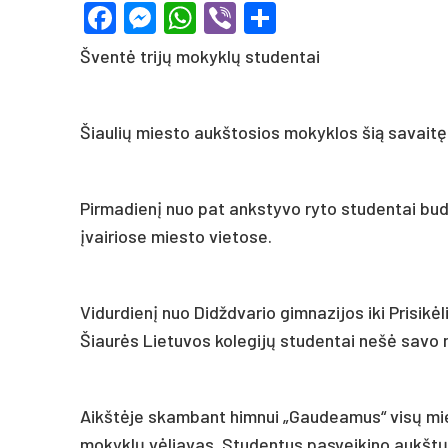
Facebook
Messenger
WhatsApp
Viber
Share
Šventė trijų mokyklų studentai
Šiaulių miesto aukštosios mokyklos šią savaitę
Pirmadienį nuo pat ankstyvo ryto studentai budi
įvairiose miesto vietose.
Vidurdienį nuo Didždvario gimnazijos iki Prisikė
Šiaurės Lietuvos kolegijų studentai nešė savo 
Aikštėje skambant himnui „Gaudeamus“ visų mi
mokyklų vėliavas. Studentus pasveikino aukšt