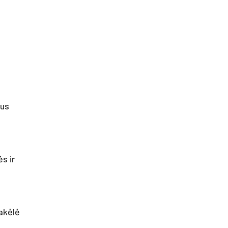
ius
s ir
akėlė