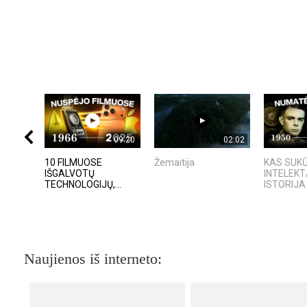
09:20
02:02
10 FILMUOSE
Žemaitija
KAS SUKŪ
IŠGALVOTŲ
INTELEKT
TECHNOLOGIJŲ,...
ISTORIJA 
Naujienos iš interneto: