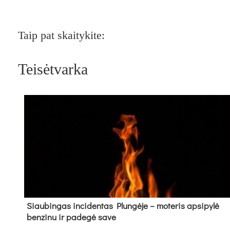
Taip pat skaitykite:
Teisėtvarka
Siau­bin­gas in­ci­den­tas Plun­gė­je – mo­te­ris ap­si­py­lė
ben­zi­nu ir pa­de­gė sa­ve