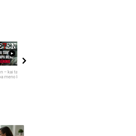
17:50
12:25
04:58
n – kai tamsa
10 įsimintinų
4 Faktai apie
a meno kūriniu
detektyvinių serialų
Antarktidą