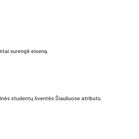
ntai surengė eiseną.
ės studentų šventės Šiauliuose atributu.