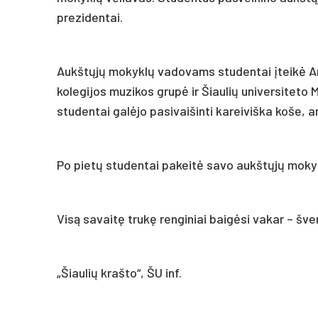
prezidentai.
Aukštųjų mokyklų vadovams studentai įteikė A
kolegijos muzikos grupė ir Šiaulių universiteto
studentai galėjo pasivaišinti kareiviška koše, a
Po pietų studentai pakeitė savo aukštųjų mokyk
Visą savaitę trukę renginiai baigėsi vakar – šve
„Šiaulių krašto“, ŠU inf.