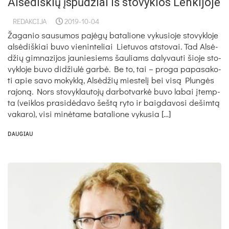
Alsėdiškių įspūdžiai iš stovyklos Lenkijoje
REDAKCIJA
2019-10-04
Ža­ga­nio sau­su­mos pa­jė­gų ba­ta­lio­ne vy­ku­sio­je sto­vyk­lo­je
al­sė­diš­kiai bu­vo vie­nin­te­liai Lie­tu­vos at­sto­vai. Tad Al­sė­
džių gim­na­zi­jos jau­nie­siems šau­liams da­ly­vau­ti šio­je sto­
vyk­lo­je bu­vo di­džiu­lė gar­bė. Be to, tai – pro­ga pa­pa­sa­ko­
ti apie sa­vo mo­kyk­lą, Al­sė­džių mies­te­lį bei vi­są Plun­gės
ra­jo­ną. Nors sto­vyk­lau­to­jų dar­bot­var­kė bu­vo la­bai įtemp­
ta (veik­los pra­si­dė­da­vo šeš­tą ry­to ir baig­da­vo­si de­šim­tą
va­ka­ro), vi­si mi­nė­ta­me ba­ta­lio­ne vy­ku­sia […]
DAUGIAU