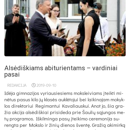
Alsėdiškiams abiturientams – vardiniai
pasai
REDAKCIJA
2019-09-10
Idė­ja gim­na­zi­jos vy­riau­sie­siems moks­lei­viams įteik­ti mi­
nė­tus pa­sus ki­lo jų kla­sės auk­lė­to­jui bei lai­ki­na­jam mo­kyk­
los di­rek­to­riui Re­gi­man­tui Ka­va­liaus­kui. Anot jo, šia gra­
žia ak­ci­ja al­sė­diš­kiai pri­si­de­da prie Šau­lių są­jun­gos me­
tų pro­gra­mos. Iš­kil­min­ga pa­sų įtei­ki­mo ce­re­mo­ni­ja su­
reng­ta per Moks­lo ir ži­nių die­nos šven­tę. Gra­žią aki­mir­ką