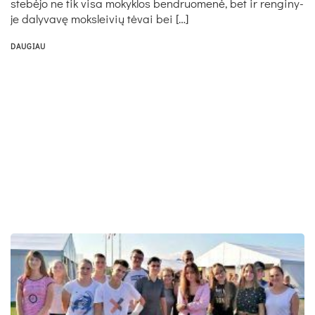
ste­bė­jo ne tik vi­sa mo­kyk­los bend­ruo­me­nė, bet ir ren­gi­ny­
je da­ly­va­vę moks­lei­vių tė­vai bei […]
DAUGIAU