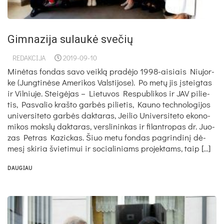
Gimnazija sulaukė svečių
REDAKCIJA
2019-09-10
Mi­nė­tas fon­das sa­vo veik­lą pra­dė­jo 1998-ai­siais Niu­jor­
ke (Jung­ti­nė­se Ame­ri­kos Vals­ti­jo­se). Po me­tų jis įsteig­tas
ir Vil­niu­je. Stei­gė­jas – Lie­tu­vos Res­pub­li­kos ir JAV pi­lie­
tis, Pas­va­lio kraš­to gar­bės pi­lie­tis, Kau­no tech­no­lo­gi­jos
uni­ver­si­te­to gar­bės dak­ta­ras, Jei­lio Uni­ver­si­te­to eko­no­
mi­kos moks­lų dak­ta­ras, vers­li­nin­kas ir fi­lant­ro­pas dr. Juo­
zas Pet­ras Ka­zic­kas. Šiuo me­tu fon­das pa­grin­di­nį dė­
me­sį ski­ria švie­ti­mui ir so­cia­li­niams pro­jek­tams, taip […]
DAUGIAU