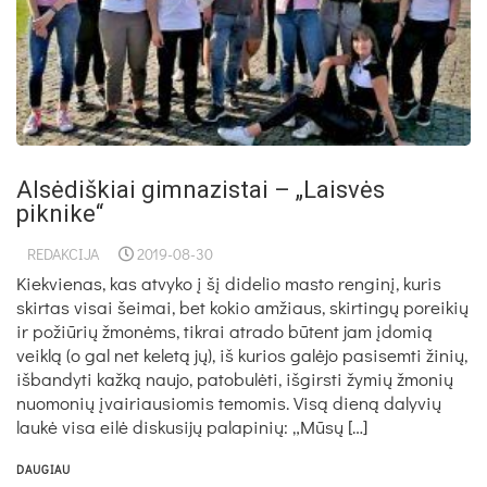
Alsėdiškiai gimnazistai – „Laisvės
piknike“
REDAKCIJA
2019-08-30
Kiek­vie­nas, kas at­vy­ko į šį di­de­lio mas­to ren­gi­nį, ku­ris
skir­tas vi­sai šei­mai, bet ko­kio am­žiaus, skir­tin­gų po­rei­kių
ir po­žiū­rių žmo­nėms, tik­rai at­ra­do bū­tent jam įdo­mią
veik­lą (o gal net ke­le­tą jų), iš ku­rios ga­lė­jo pa­si­sem­ti ži­nių,
iš­ban­dy­ti kaž­ką nau­jo, pa­to­bu­lė­ti, iš­girs­ti žy­mių žmo­nių
nuo­mo­nių įvai­riau­sio­mis te­mo­mis. Vi­są die­ną da­ly­vių
lau­kė vi­sa ei­lė dis­ku­si­jų pa­la­pi­nių: „Mū­sų […]
DAUGIAU