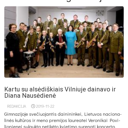
Kartu su alsėdiškiais Vilniuje dainavo ir
Diana Nausėdienė
REDAKCIJA
2019-11-22
Gim­na­zi­jo­je sve­čiuo­jan­tis dai­ni­nin­kei, Lie­tu­vos na­cio­na­
li­nės kul­tū­ros ir me­no pre­mi­jos lau­rea­tei Ve­ro­ni­kai Po­vi­
lio­nie­nei su­lauk­ta ne­ti­kė­to kvie­ti­mo su­reng­ti kon­cer­tą,