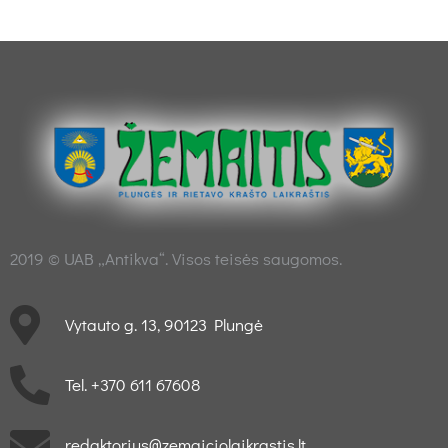
2019 © UAB „Antikva“. Visos teisės saugomos.
Vytauto g. 13, 90123 Plungė
Tel. +370 611 67608
redaktorius@zemaiciolaikrastis.lt