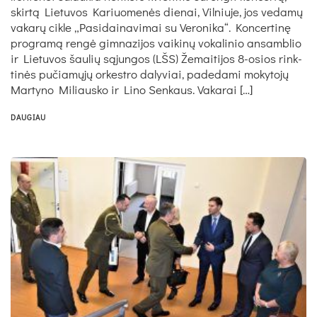
skir­tą Lie­tu­vos Ka­riuo­me­nės die­nai, Vil­niu­je, jos ve­da­mų
va­ka­rų cik­le „Pa­si­dai­na­vi­mai su Ve­ro­ni­ka“. Kon­cer­ti­nę
pro­gra­mą ren­gė gim­na­zi­jos vai­ki­nų vo­ka­li­nio an­samb­lio
ir Lie­tu­vos šau­lių są­jun­gos (LŠS) Že­mai­ti­jos 8-osios rink­
ti­nės pu­čia­mų­jų or­kest­ro da­ly­viai, pa­de­da­mi mo­ky­to­jų
Mar­ty­no Mi­liaus­ko ir Li­no Sen­kaus. Va­ka­rai […]
DAUGIAU