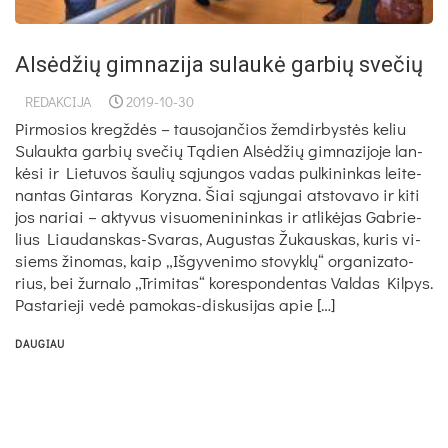
Alsėdžių gimnazija sulaukė garbių svečių
REDAKCIJA
2019-10-30
Pirmosios kregždės – tausojančios žemdirbystės keliu
Su­lauk­ta gar­bių sve­čių Tą­dien Al­sė­džių gim­na­zi­jo­je lan­
kė­si ir Lie­tu­vos šau­lių są­jun­gos va­das pul­ki­nin­kas lei­te­
nan­tas Gin­ta­ras Ko­ryz­na. Šiai są­jun­gai at­sto­va­vo ir ki­ti
jos na­riai – ak­ty­vus vi­suo­me­ni­nin­kas ir at­li­kė­jas Gab­rie­
lius Liau­dans­kas-Sva­ras, Au­gus­tas Žu­kaus­kas, ku­ris vi­
siems ži­no­mas, kaip „Iš­gy­ve­ni­mo sto­vyk­lų“ or­ga­ni­za­to­
rius, bei žur­na­lo „Tri­mi­tas“ ko­res­pon­den­tas Val­das Kil­pys.
Pas­ta­rie­ji ve­dė pa­mo­kas-dis­ku­si­jas apie […]
DAUGIAU