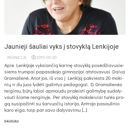
Jaunieji šauliai vyks į stovyklą Lenkijoje
REDAKCIJA
2019-09-20
Apie Len­ki­jo­je vyk­sian­čią ka­ri­nę sto­vyk­lą po­sė­džia­vu­sie­
siems trum­pai pa­pa­sa­ko­jo gim­na­zi­jai at­sto­va­vu­si Dai­va
Gra­ma­lie­nė. Anot jos, iš vi­so į Len­ki­ją pa­kvies­ta 20 mo­ki­
nių ir du juos ly­dė­ti ga­lin­tys pe­da­go­gai. D. Gra­ma­lie­nės
tei­gi­mu, bū­tų la­bai ap­mau­du pra­leis­ti ga­li­my­bę su­da­ly­
vau­ti šia­me ren­gi­ny­je. Per sto­vyk­lą moks­lei­viai tu­rės pro­
gą su­si­pa­žin­ti su šar­vuo­čių is­to­ri­ja, Ant­ro­jo pa­sau­li­nio
ka­ro ei­ga, taip pat sa­vo da­ly­va­vi­mu […]
DAUGIAU