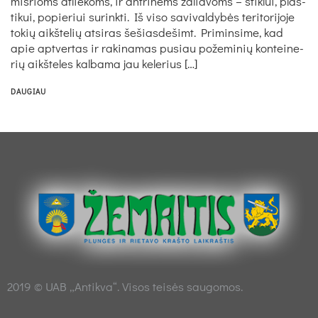
miš­rioms at­lie­koms, ir ant­ri­nėms ža­lia­voms – stik­lui, plas­
ti­kui, po­pie­riui su­rink­ti. Iš vi­so sa­vi­val­dy­bės te­ri­to­ri­jo­je
to­kių aikš­te­lių at­si­ras še­šias­de­šimt. Pri­min­si­me, kad
apie ap­tver­tas ir ra­ki­na­mas pu­siau po­že­mi­nių kon­tei­ne­
rių aikš­te­les kal­ba­ma jau ke­le­rius […]
DAUGIAU
2019 © UAB „Antikva“. Visos teisės saugomos.