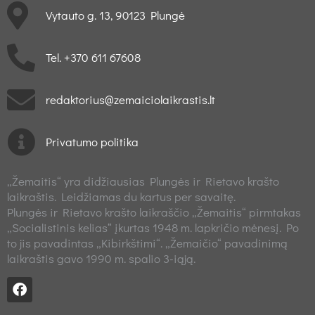
Vytauto g. 13, 90123 Plungė
Tel. +370 611 67608
redaktorius@zemaiciolaikrastis.lt
Privatumo politika
„Žemaitis“ yra didžiausias Plungės ir Rietavo krašto
laikraštis. Leidžiamas du kartus per savaitę.
Plungės ir Rietavo krašto laikraščio „Žemaitis“ pirmtakas
„Socialistinis kelias“ įkurtas 1948 m. lapkričio mėnesį. Po
to jis pavadintas „Kibirkštimi“. „Žemaičio“ pavadinimą
laikraštis gavo 1990 m. spalio 3-iąją.