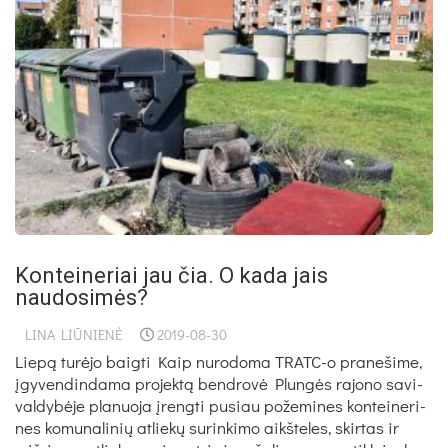
Konteineriai jau čia. O kada jais
naudosimės?
LINA LIŪNIENĖ
2019-08-30
Lie­pą tu­rė­jo baig­ti Kaip nu­ro­do­ma TRATC-o pra­ne­ši­me,
įgy­ven­din­da­ma pro­jek­tą bend­ro­vė Plun­gės ra­jo­no sa­vi­
val­dy­bė­je pla­nuo­ja įreng­ti pu­siau po­že­mi­nes kon­tei­ne­ri­
nes ko­mu­na­li­nių at­lie­kų su­rin­ki­mo aikš­te­les, skir­tas ir