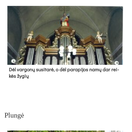
Dėl var­go­nų su­si­ta­rė, o dėl pa­ra­pi­jos na­mų dar rei­
kės žy­gių
Plungė