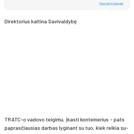
Powered by Setupad
Di­rek­to­rius kal­ti­na Sa­vi­val­dy­bę
TRATC-o va­do­vo tei­gi­mu, įkas­ti kon­tei­ne­rius – pa­ts
pa­pras­čiau­sias dar­bas ly­gi­nant su tuo, kiek rei­kia su­