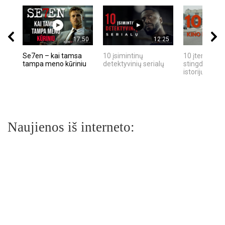
17:50
12:25
Se7en – kai tamsa
10 įsimintinų
10 įtemptų, k
tampa meno kūriniu
detektyvinių serialų
stingdančių k
istorijų
Naujienos iš interneto: