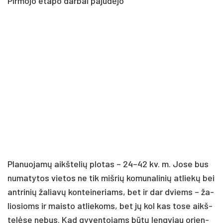
Pir­mo­jo eta­po dar­bai pa­ju­dė­jo
Pla­nuo­ja­mų aikš­te­lių plo­tas – 24–42 kv. m. Jo­se bus
nu­ma­ty­tos vie­tos ne tik miš­rių ko­mu­na­li­nių at­lie­kų bei
ant­ri­nių ža­lia­vų kon­tei­ne­riams, bet ir dar dviems – ža­
lio­sioms ir mais­to at­lie­koms, bet jų kol kas to­se aikš­
te­lė­se ne­bus. Kad gy­ven­to­jams bū­tų leng­viau orien­