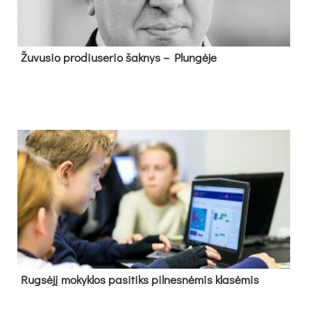
Žu­vu­sio pro­diu­se­rio šak­nys – Plun­gė­je
Rug­sė­jį mo­kyk­los pa­si­tiks pil­nes­nė­mis kla­sė­mis