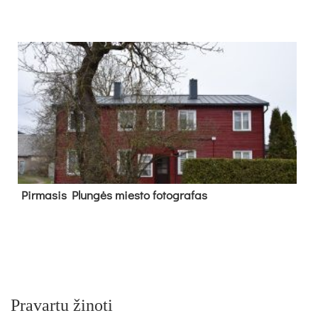
Pir­ma­sis Plun­gės mies­to fo­tog­ra­fas
Pravartu žinoti