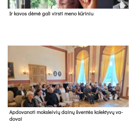
Ir ka­vos dė­mė ga­li virs­ti me­no kū­ri­niu
Ap­do­va­no­ti moks­lei­vių dai­nų šven­tės ko­lek­ty­vų va­
do­vai