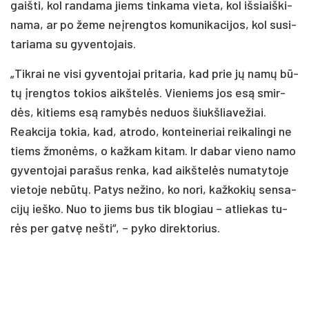
gaiš­ti, kol ran­da­ma jiems tin­ka­ma vie­ta, kol iš­siaiš­ki­
na­ma, ar po že­me neį­reng­tos ko­mu­ni­ka­ci­jos, kol su­si­
ta­ria­ma su gy­ven­to­jais.
„Tik­rai ne vi­si gy­ven­to­jai pri­ta­ria, kad prie jų na­mų bū­
tų įreng­tos to­kios aikš­te­lės. Vie­niems jos esą smir­
dės, ki­tiems esą ra­my­bės ne­duos šiukš­lia­ve­žiai.
Reak­ci­ja to­kia, kad, at­ro­do, kon­tei­ne­riai rei­ka­lin­gi ne
tiems žmo­nėms, o kaž­kam ki­tam. Ir da­bar vie­no na­mo
gy­ven­to­jai pa­ra­šus ren­ka, kad aikš­te­lės nu­ma­ty­to­je
vie­to­je ne­bū­tų. Pa­tys ne­ži­no, ko no­ri, kaž­ko­kių sen­sa­
ci­jų ieš­ko. Nuo to jiems bus tik blo­giau – at­lie­kas tu­
rės per gat­vę ne­šti“, – py­ko di­rek­to­rius.