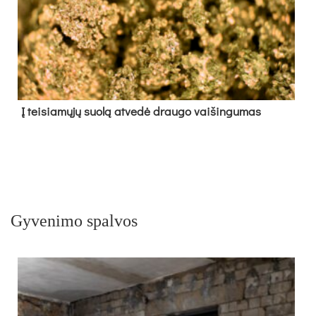
Į tei­sia­mų­jų suo­lą at­ve­dė drau­go vai­šin­gu­mas
Gyvenimo spalvos