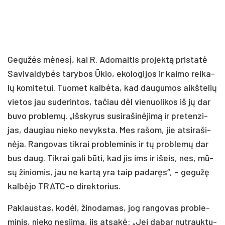
Ge­gu­žės mė­ne­sį, kai R. Ado­mai­tis pro­jek­tą pri­sta­tė
Sa­vi­val­dy­bės ta­ry­bos Ūkio, eko­lo­gi­jos ir kai­mo rei­ka­
lų ko­mi­te­tui. Tuo­met kal­bė­ta, kad dau­gu­mos aikš­te­lių
vie­tos jau su­de­rin­tos, ta­čiau dėl vie­nuo­li­kos iš jų dar
bu­vo pro­ble­mų. „Išs­ky­rus su­si­ra­ši­nė­ji­mą ir pre­ten­zi­
jas, dau­giau nie­ko ne­vyks­ta. Mes ra­šom, jie at­si­ra­ši­
nė­ja. Ran­go­vas tik­rai pro­ble­mi­nis ir tų pro­ble­mų dar
bus daug. Tik­rai ga­li bū­ti, kad jis ims ir išeis, nes, mū­
sų ži­nio­mis, jau ne kar­tą yra taip pa­da­ręs“, – ge­gu­žę
kal­bė­jo TRATC-o di­rek­to­rius.
Pak­laus­tas, ko­dėl, ži­no­da­mas, jog ran­go­vas pro­ble­
mi­nis, nie­ko ne­sii­ma, jis at­sa­kė: „Jei da­bar nu­trauk­tu­