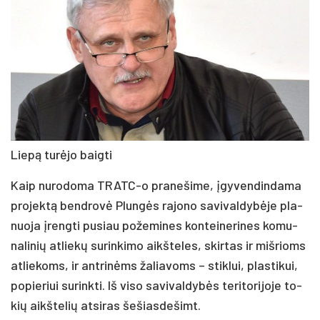
Lie­pą tu­rė­jo baig­ti
Kaip nu­ro­do­ma TRATC-o pra­ne­ši­me, įgy­ven­din­da­ma
pro­jek­tą bend­ro­vė Plun­gės ra­jo­no sa­vi­val­dy­bė­je pla­
nuo­ja įreng­ti pu­siau po­že­mi­nes kon­tei­ne­ri­nes ko­mu­
na­li­nių at­lie­kų su­rin­ki­mo aikš­te­les, skir­tas ir miš­rioms
at­lie­koms, ir ant­ri­nėms ža­lia­voms – stik­lui, plas­ti­kui,
po­pie­riui su­rink­ti. Iš vi­so sa­vi­val­dy­bės te­ri­to­ri­jo­je to­
kių aikš­te­lių at­si­ras še­šias­de­šimt.