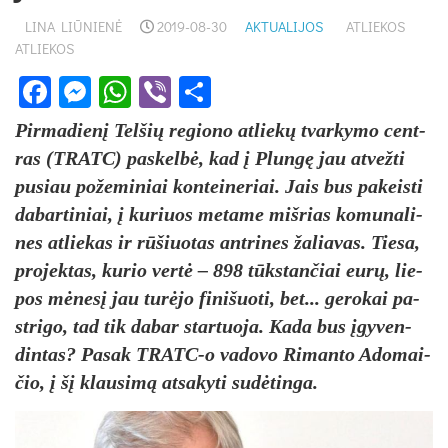
LINA LIŪNIENĖ
2019-08-30
AKTUALIJOS
ATLIEKOS
ATLIEKOS
Facebook
Messenger
WhatsApp
Viber
Share
Pir­ma­die­nį Tel­šių re­gio­no at­lie­kų tvar­ky­mo cent­
ras (TRATC) pa­skel­bė, kad į Plun­gę jau at­vež­ti
pu­siau po­že­mi­niai kon­tei­ne­riai. Jais bus pa­keis­ti
da­bar­ti­niai, į ku­riuos me­ta­me miš­rias ko­mu­na­li­
nes at­lie­kas ir rū­šiuo­tas ant­ri­nes ža­lia­vas. Tie­sa,
pro­jek­tas, ku­rio ver­tė – 898 tūks­tan­čiai eu­rų, lie­
pos mė­ne­sį jau tu­rė­jo fi­ni­šuo­ti, bet... ge­ro­kai pa­
stri­go, tad tik da­bar star­tuo­ja. Ka­da bus įgy­ven­
din­tas? Pa­sak TRATC-o va­do­vo Ri­man­to Ado­mai­
čio, į šį klau­si­mą at­sa­ky­ti su­dė­tin­ga.