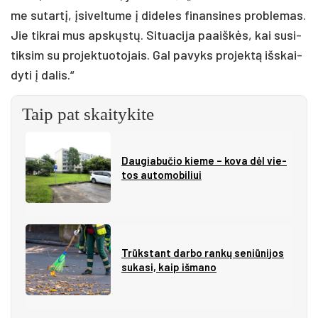
me su­tar­tį, įsi­vel­tu­me į di­de­les fi­nan­si­nes pro­ble­mas.
Jie tik­rai mus ap­skųs­tų. Si­tua­ci­ja paaiš­kės, kai su­si­
tik­sim su pro­jek­tuo­to­jais. Gal pa­vyks pro­jek­tą iš­skai­
dy­ti į da­lis.“
Taip pat skaitykite
Dau­gia­bu­čio kie­me – ko­va dėl vie­
tos au­to­mo­bi­liui
Trūks­tant dar­bo ran­kų se­niū­ni­jos
su­ka­si, kaip iš­ma­no