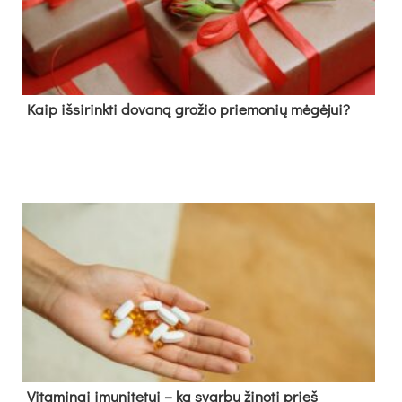
Kaip išsirinkti dovaną grožio priemonių mėgėjui?
Vitaminai imunitetui – ką svarbu žinoti prieš