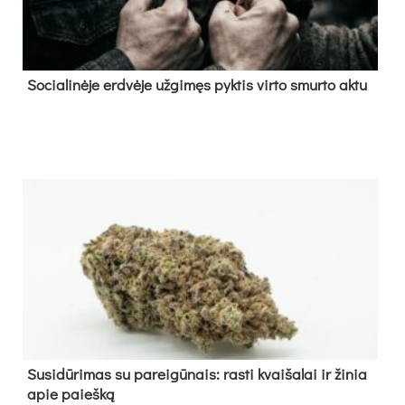
So­cia­li­nė­je erd­vė­je už­gi­męs pyk­tis vir­to smur­to ak­tu
Su­si­dū­ri­mas su pa­rei­gū­nais: ras­ti kvai­ša­lai ir ži­nia
apie paieš­ką