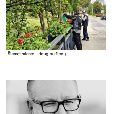
Šie­met mies­te – dau­giau žie­dų