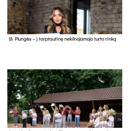
Iš Plungės – į tarptautinę nekilnojamojo turto rinką