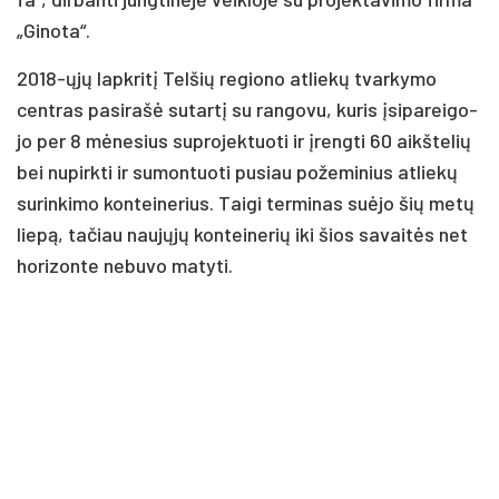
„Gi­no­ta“.
2018-ųjų lapk­ri­tį Tel­šių re­gio­no at­lie­kų tvar­ky­mo
cent­ras pa­si­ra­šė su­tar­tį su ran­go­vu, ku­ris įsi­pa­rei­go­
jo per 8 mė­ne­sius su­pro­jek­tuo­ti ir įreng­ti 60 aikš­te­lių
bei nu­pirk­ti ir su­mon­tuo­ti pu­siau po­že­mi­nius at­lie­kų
su­rin­ki­mo kon­tei­ne­rius. Tai­gi ter­mi­nas suė­jo šių me­tų
lie­pą, ta­čiau nau­jų­jų kon­tei­ne­rių iki šios sa­vai­tės net
ho­ri­zon­te ne­bu­vo ma­ty­ti.