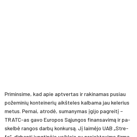
Pri­min­si­me, kad apie ap­tver­tas ir ra­ki­na­mas pu­siau
po­že­mi­nių kon­tei­ne­rių aikš­te­les kal­ba­ma jau ke­le­rius
me­tus. Per­nai, at­ro­dė, su­ma­ny­mas įgi­jo pa­grei­tį –
TRATC-as ga­vo Eu­ro­pos Są­jun­gos fi­nan­sa­vi­mą ir pa­
skel­bė ran­gos dar­bų kon­kur­są. Jį lai­mė­jo UAB „Stre­
fa“, dir­ban­ti jung­ti­nė­je veik­lo­je su pro­jek­ta­vi­mo fir­ma