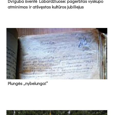
Dvi­gu­ba šven­tė La­bar­džiuo­se: pa­gerb­tas vys­ku­po
at­mi­ni­mas ir at­švęs­tas kul­tū­ros ju­bi­lie­jus
Plun­gės „ny­be­lun­gai“