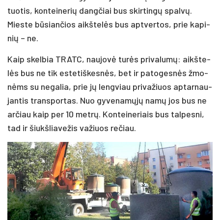
tuo­tis, kon­tei­ne­rių dang­čiai bus skir­tin­gų spal­vų.
Mies­te bū­sian­čios aikš­te­lės bus ap­tver­tos, prie ka­pi­
nių – ne.
Kaip skel­bia TRATC, nau­jo­vė tu­rės pri­va­lu­mų: aikš­te­
lės bus ne tik es­te­tiš­kes­nės, bet ir pa­to­ges­nės žmo­
nėms su ne­ga­lia, prie jų leng­viau pri­va­žiuos ap­tar­nau­
jan­tis trans­por­tas. Nuo gy­ve­na­mų­jų na­mų jos bus ne
ar­čiau kaip per 10 met­rų. Kon­tei­ne­riais bus tal­pes­ni,
tad ir šiukš­lia­ve­žis va­žiuos re­čiau.