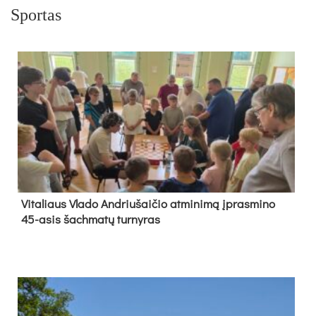
Sportas
Vi­ta­liaus Vla­do And­riu­šai­čio at­mi­ni­mą įpras­mi­no
45-asis šach­ma­tų tur­ny­ras