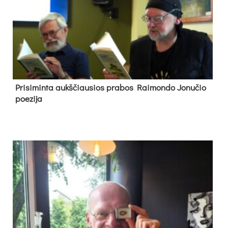
Pri­si­min­ta aukš­čiau­sios pra­bos Rai­mon­do Jo­nu­čio
poe­zi­ja