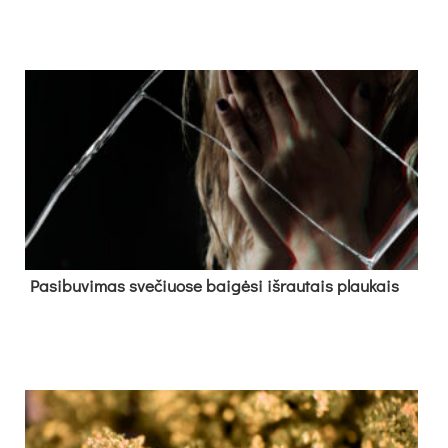
Pa­si­bu­vi­mas sve­čiuo­se bai­gė­si iš­rau­tais plau­kais