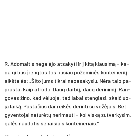
R. Ado­mai­tis ne­ga­lė­jo at­sa­ky­ti ir į ki­tą klau­si­mą – ka­
da gi bus įreng­tos tos pu­siau po­že­mi­nės kon­tei­ne­rių
aikš­te­lės: „Ši­to jums tik­rai ne­pa­sa­ky­siu. Nė­ra taip pa­
pras­ta, kaip at­ro­do. Daug dar­bų, daug de­ri­ni­mų. Ran­
go­vas ži­no, kad vė­luo­ja, tad la­bai sten­gia­si, skai­čiuo­
ja lai­ką. Pas­ta­čius dar rei­kės de­rin­ti su ve­žė­jais. Bet
gy­ven­to­jai ne­tu­rė­tų ne­ri­mau­ti – kol vis­ką su­tvar­ky­sim,
ga­lės nau­do­tis se­nai­siais kon­tei­ne­riais.“