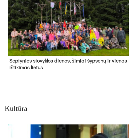
Sep­ty­nios sto­vyk­los die­nos, šim­tai šyp­se­nų ir vie­nas
iš­ti­ki­mas lie­tus
Kultūra