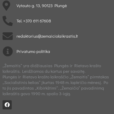
Vytauto g. 13, 90123 Plungė
Tel. +370 611 67608
redaktorius@zemaiciolaikrastis.lt
Privatumo politika
„Žemaitis“ yra didžiausias Plungės ir Rietavo krašto
laikraštis. Leidžiamas du kartus per savaitę.
Plungės ir Rietavo krašto laikraščio „Žemaitis“ pirmtakas
„Socialistinis kelias“ įkurtas 1948 m. lapkričio mėnesį. Po
to jis pavadintas „Kibirkštimi“. „Žemaičio“ pavadinimą
laikraštis gavo 1990 m. spalio 3-iąją.