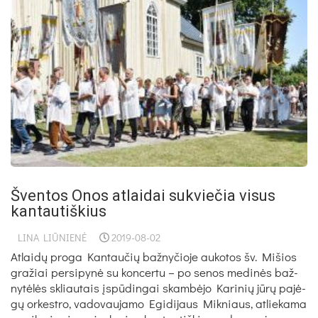
Šventos Onos atlaidai sukviečia visus
kantautiškius
LINA LIŪNIENĖ
2019-08-02
At­lai­dų pro­ga Kan­tau­čių baž­ny­čio­je au­ko­tos šv. Mi­šios
gra­žiai per­si­py­nė su kon­cer­tu – po se­nos me­di­nės baž­
ny­tė­lės skliau­tais įspū­din­gai skam­bė­jo Ka­ri­nių jū­rų pa­jė­
gų or­kest­ro, va­do­vau­ja­mo Egi­di­jaus Mik­niaus, at­lie­ka­ma