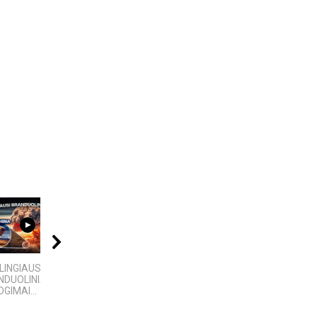
09:20
04:13
08:11
LINGIAUSI
5 įdomūs faktai apie
„MIRĘS INTERNETAS“:
DUOLINIAI
„TikTok“: ką reiškia
KODĖL DIDŽIOJI DALIS
GIMAI...
pavadinimas ir ne tik
INTERNETO NĖRA...