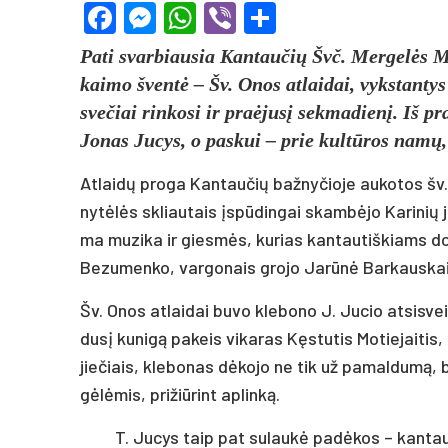
Facebook
Messenger
WhatsApp
Viber
Share
Pa­ti svar­biau­sia Kan­tau­čių Švč. Mer­ge­lės Ma­r
kai­mo šven­tė – Šv. Onos at­lai­dai, vyks­tan­tys 
sve­čiai rin­ko­si ir praė­ju­sį sek­ma­die­nį. Iš pr
Jo­nas Ju­cys, o pa­skui – prie kul­tū­ros na­mų, 
At­lai­dų pro­ga Kan­tau­čių baž­ny­čio­je au­ko­tos šv
ny­tė­lės skliau­tais įspū­din­gai skam­bė­jo Ka­ri­nių j
ma mu­zi­ka ir gies­mės, ku­rias kan­tau­tiš­kiams do­v
Be­zu­men­ko, var­go­nais gro­jo Ja­rū­nė Bar­kaus­kai
Šv. Onos at­lai­dai bu­vo kle­bo­no J. Ju­cio at­si­svei
du­sį ku­ni­gą pa­keis vi­ka­ras Kęs­tu­tis Mo­tie­jai­tis
jie­čiais, kle­bo­nas dė­ko­jo ne tik už pa­mal­du­mą, 
gė­lė­mis, pri­žiū­rint ap­lin­ką.
T. Ju­cys taip pat su­lau­kė pa­dė­kos – kan­tau­