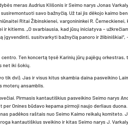
­dy­bės me­ras Aud­rius Kli­šo­nis ir Sei­mo na­rys Jo­nas Var­ka­l
 su­si­re­mon­tuo­ti sa­vo baž­ny­čią. Už tai jis dė­ko­jo kai­mo be
ū­nai­tei Ri­tai Ži­bins­kie­nei, var­go­ni­nin­kei R. Čer­nec­kie­nei, 
tei ir ki­tiems. „O svar­biau­sia, kad jū­sų ini­cia­ty­va – už­kre­čia­
ven­din­ti, su­si­tvar­ky­ti baž­ny­čią pa­no­ro ir žli­bi­niš­kiai“,
s cent­ro. Ten kon­cer­tą tę­sė Ka­ri­nių jū­rų pa­jė­gų or­kest­ras,
ęs net iki šo­kių.
­vo tik dvi). Jas ir vi­sus ki­tus skam­bia dai­na pa­svei­ki­no Lai
is mo­te­rų an­samb­lis.
 sve­čiai. Pir­ma­sis kan­tau­tiš­kius pa­svei­ki­no Sei­mo na­rys And
nt per Oni­nes bū­da­vo ke­pa­ma pir­mo­ji nau­jo der­liaus duo­na. 
i­nas pa­dė­kos raš­tais nuo Sei­mo Kai­mo rei­ka­lų ko­mi­te­to. J
ro­ga kan­tau­tiš­kius svei­ki­no ir ki­tas Sei­mo na­rys J. Var­ka­l