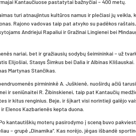
r­ma­jai Kan­tau­čiuo­se pa­sta­ty­tai baž­ny­čiai – 400 me­tų.
­mas tu­ri at­nau­jin­tus kul­tū­ros na­mus ir ple­čia­si jų veik­la,
­dio­nas. Ra­jo­no va­do­vas taip pat at­vy­ko su pa­dė­kos raš­tais
y­to­jams And­rie­jui Ra­pa­liui ir Gra­ži­nai Lin­gie­nei bei Min­dau­
e­nės na­riai, bet ir gra­žiau­sių so­dy­bų šei­mi­nin­kai – už tvar­
­tis Eli­jo­šiai, Sta­sys Šim­kus bei Da­lia ir Al­bi­nas Kli­šaus­kai
ū­nas Mar­ty­nas Stan­či­kas.
end­ruo­me­nės pir­mi­nin­kė A. Juš­kie­nė, nuo­šir­dų ačiū ta­ru­s
e­nei ir se­niū­nai­tei R. Ži­bins­kie­nei, taip pat Kan­tau­čių me­džio
 ir ki­tus ren­gi­nius. Be­je, ir šį­kart vi­si no­rin­tie­ji ga­lė­jo vai­
ba ir Ele­nos Kaz­ba­rie­nės kep­ta duo­na.
 Po kan­tau­tiš­kių mo­te­rų pa­si­ro­dy­mo į sce­ną bu­vo pa­kvies­
­liau – gru­pė „Di­na­mi­ka“. Kas no­rė­jo, jė­gas iš­ban­dė spor­ti­