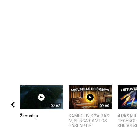
02:02
09:00
Žemaitija
KAMUOLINIS ŽAIBAS:
4 PASAUL
MĮSLINGA GAMTOS
TECHNOL
PASLAPTIS
KURIAS SU