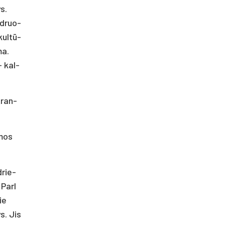
ys.
nd­ruo­
kul­tū­
ma.
 – kal­
 tran­
­mos
­rie­
Par­l
ie
ys. Jis