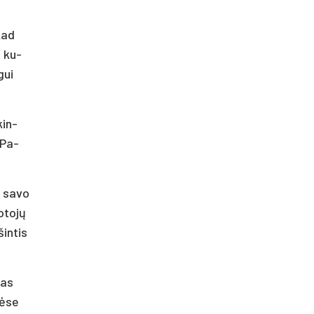
 kad
, ku­
gui
kin­
. Pa­
i sa­vo
­to­jų
šin­tis
tas
nė­se