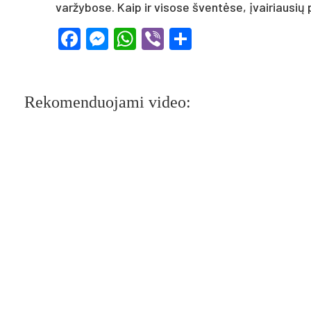
var­žy­bo­se. Kaip ir vi­so­se šven­tė­se, įvai­riau­sių
Facebook
Messenger
WhatsApp
Viber
Share
Rekomenduojami video: