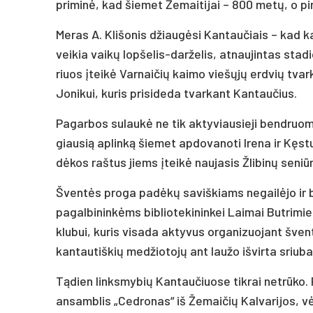
pri­mi­nė, kad šie­met Že­mai­ti­jai – 800 me­tų, o pi
Me­ras A. Kli­šo­nis džiau­gė­si Kan­tau­čiais – kad kai
vei­kia vai­kų lop­še­lis-dar­že­lis, at­nau­jin­tas sta
riuos įtei­kė Var­nai­čių kai­mo vie­šų­jų erd­vių tvar­k
Jo­ni­kui, ku­ris pri­si­de­da tvar­kant Kan­tau­čius.
Pa­gar­bos su­lau­kė ne tik ak­ty­viau­sie­ji bend­ruo­m
giau­sią ap­lin­ką šie­met ap­do­va­no­ti Ire­na ir Kęs­tu
dė­kos raš­tus jiems įtei­kė nau­ja­sis Žli­bi­nų se­ni
Šven­tės pro­ga pa­dė­kų sa­viš­kiams ne­gai­lė­jo ir b
pa­gal­bi­nin­kėms bib­lio­te­ki­nin­kei Lai­mai But­ri­mi
klu­bui, ku­ris vi­sa­da ak­ty­vus or­ga­ni­zuo­jant šven­tes
kan­tau­tiš­kių me­džio­to­jų ant lau­žo iš­vir­ta sriu­
Tą­dien links­my­bių Kan­tau­čiuo­se tik­rai ne­trū­ko.
an­samb­lis „Ced­ro­nas“ iš Že­mai­čių Kal­va­ri­jos, vė