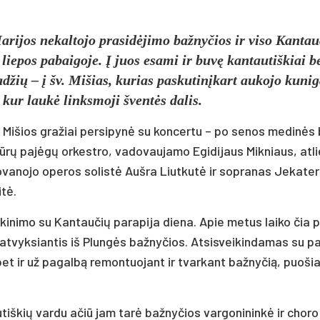
i­jos ne­kal­to­jo pra­si­dė­ji­mo baž­ny­čios ir vi­so Kan­tau
lie­pos pa­bai­go­je. Į juos esa­mi ir bu­vę kan­tau­tiš­kiai b
a­džių – į šv. Mi­šias, ku­rias pa­sku­ti­nį­kart au­ko­jo ku­ni­
kur lau­kė links­mo­ji šven­tės da­lis.
. Mi­šios gra­žiai per­si­py­nė su kon­cer­tu – po se­nos me­di­nės
ū­rų pa­jė­gų or­kest­ro, va­do­vau­ja­mo Egi­di­jaus Mik­niaus, at­l
a­no­jo ope­ros so­lis­tė Auš­ra Liut­ku­tė ir sop­ra­nas Je­ka­te­r
­tė.
­ki­ni­mo su Kan­tau­čių pa­ra­pi­ja die­na. Apie me­tus lai­ko čia p
, at­vyk­sian­tis iš Plun­gės baž­ny­čios. At­sis­vei­kin­da­mas su pa
bet ir už pa­gal­bą re­mon­tuo­jant ir tvar­kant baž­ny­čią, puo­ši
tiš­kių var­du ačiū jam ta­rė baž­ny­čios var­go­ni­nin­kė ir cho­r