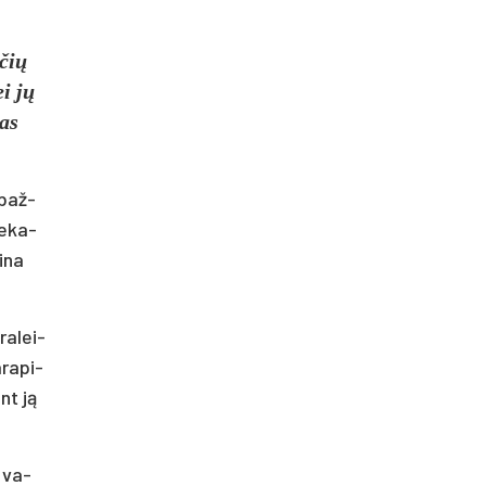
­čių
ei jų
gas
 baž­
ie­ka­
i­na
ra­lei­
­ra­pi­
ant ją
o va­