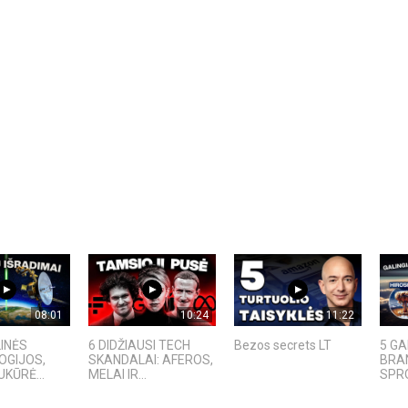
08:01
10:24
11:22
INĖS
6 DIDŽIAUSI TECH
Bezos secrets LT
5 GA
OGIJOS,
SKANDALAI: AFEROS,
BRAN
KŪRĖ...
MELAI IR...
SPRO