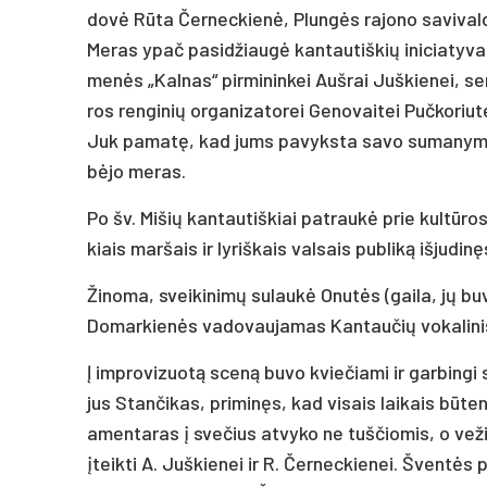
do­vė Rū­ta Čer­nec­kie­nė, Plun­gės ra­jo­no sa­vi­val
Me­ras ypač pa­si­džiau­gė kan­tau­tiš­kių ini­cia­ty­va
me­nės „Kal­nas“ pir­mi­nin­kei Auš­rai Juš­kie­nei, se­ni
ros ren­gi­nių or­ga­ni­za­to­rei Ge­no­vai­tei Puč­ko­riu­
Juk pa­ma­tę, kad jums pa­vyks­ta sa­vo su­ma­ny­mą įgy­
bė­jo me­ras.
Po šv. Mi­šių kan­tau­tiš­kiai pa­trau­kė prie kul­tū­ro
kiais mar­šais ir ly­riš­kais val­sais pub­li­ką iš­ju­di­n
Ži­no­ma, svei­ki­ni­mų su­lau­kė Onu­tės (gai­la, jų bu
Do­mar­kie­nės va­do­vau­ja­mas Kan­tau­čių vo­ka­li­n
Į imp­ro­vi­zuo­tą sce­ną bu­vo kvie­čia­mi ir gar­bin­gi
jus Stan­či­kas, pri­mi­nęs, kad vi­sais lai­kais bū­te
a­men­ta­ras į sve­čius at­vy­ko ne tuš­čio­mis, o ve­ž
įteik­ti A. Juš­kie­nei ir R. Čer­nec­kie­nei. Šven­tės p