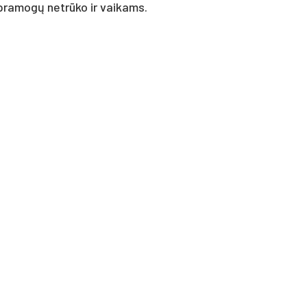
 pra­mo­gų ne­trū­ko ir vai­kams.