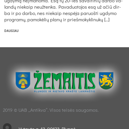
ug­dy­mą neį­ma­no­ma. Esą tų 20-ies sa­vai­ti­nių dar­bo va­
lan­dų nie­kaip neuž­ten­ka. Pa­va­duo­to­jos esą už ačiū dir­
ba ir po dar­bo, nes nie­kaip ne­spė­ja pa­ruoš­ti ug­dy­mo
pro­gra­mų, pa­mo­kė­lių pla­nų ir prieš­mo­kyk­li­nu­kų […]
DAUGIAU
2019 © UAB „Antikva“. Visos teisės saugomos.
Vytauto g. 13, 90123 Plungė