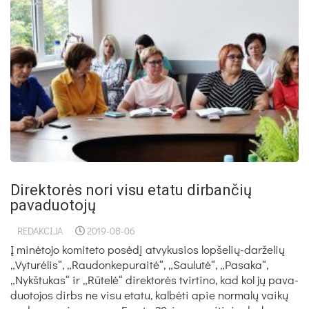
Direktorės nori visu etatu dirbančių
pavaduotojų
REDAKCIJA
2019-08-06
Į mi­nė­to­jo ko­mi­te­to po­sė­dį at­vy­ku­sios lop­še­lių-dar­že­lių
„Vy­tu­rė­lis“, „Rau­don­ke­pu­rai­tė“, „Sau­lu­tė“, „Pa­sa­ka“,
„Nykš­tu­kas“ ir „Rū­te­lė“ di­rek­to­rės tvir­ti­no, kad kol jų pa­va­
duo­to­jos dirbs ne vi­su eta­tu, kal­bė­ti apie nor­ma­lų vai­kų