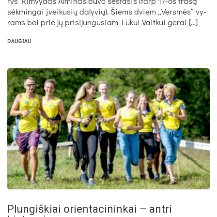
rys Rim­vy­das Al­mi­nas bu­vo šeš­ta­sis (tarp 17-os tra­są
sėk­min­gai įvei­ku­sių da­ly­vių). Šiems dviem „Vers­mės“ vy­
rams bei prie jų pri­si­jun­gu­siam Lu­kui Vait­kui ge­rai […]
DAUGIAU
Plungiškiai orientacininkai – antri