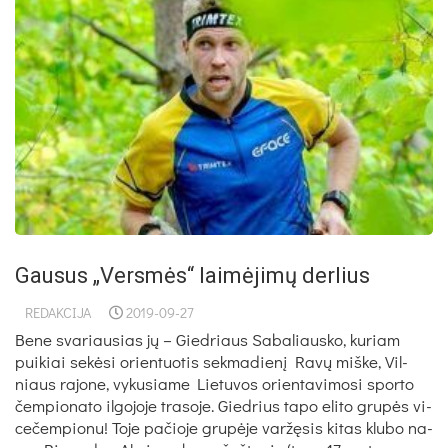
Gausus „Versmės“ laimėjimų derlius
REDAKCIJA
2019-09-27
Be­ne sva­riau­sias jų – Gied­riaus Sa­ba­liaus­ko, ku­riam
pui­kiai se­kė­si orien­tuo­tis sek­ma­die­nį Ra­vų miš­ke, Vil­
niaus ra­jo­ne, vy­ku­sia­me Lie­tu­vos orien­ta­vi­mo­si spor­to
čem­pio­na­to il­go­jo­je tra­so­je. Gied­rius ta­po eli­to gru­pės vi­
ce­čem­pio­nu! To­je pa­čio­je gru­pė­je var­žę­sis ki­tas klu­bo na­