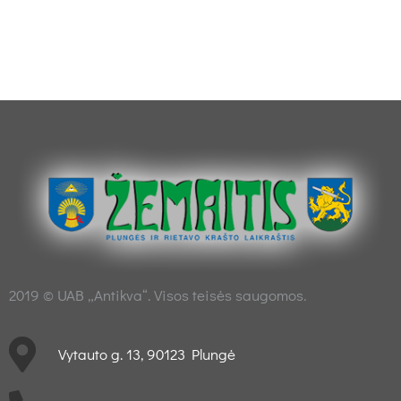
2019 © UAB „Antikva“. Visos teisės saugomos.
Vytauto g. 13, 90123 Plungė