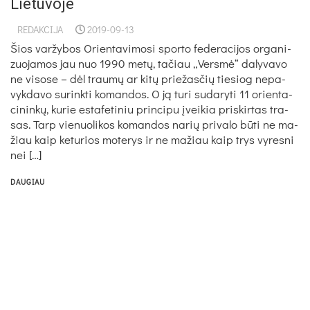
Lietuvoje
REDAKCIJA
2019-09-13
Šios var­žy­bos Orien­ta­vi­mo­si spor­to fe­de­ra­ci­jos or­ga­ni­
zuo­ja­mos jau nuo 1990 me­tų, ta­čiau „Vers­mė“ da­ly­va­vo
ne vi­so­se – dėl trau­mų ar ki­tų prie­žas­čių tie­siog ne­pa­
vyk­da­vo su­rink­ti ko­man­dos. O ją tu­ri su­da­ry­ti 11 orien­ta­
ci­nin­kų, ku­rie es­ta­fe­ti­niu prin­ci­pu įvei­kia pri­skir­tas tra­
sas. Tarp vie­nuo­li­kos ko­man­dos na­rių pri­va­lo bū­ti ne ma­
žiau kaip ke­tu­rios mo­te­rys ir ne ma­žiau kaip trys vy­res­ni
nei […]
DAUGIAU