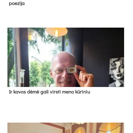
poe­zi­ja
Ir ka­vos dė­mė ga­li virs­ti me­no kū­ri­niu