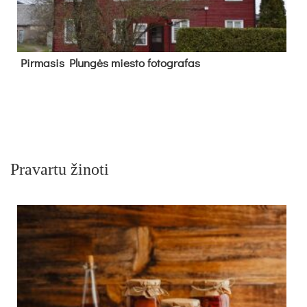
Pir­ma­sis Plun­gės mies­to fo­tog­ra­fas
Pravartu žinoti