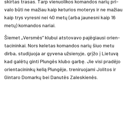
skir­tas tra­sas. Tarp vie­nuo­li­kos ko­man­dos na­rių pri­
va­lo bū­ti ne ma­žiau kaip ke­tu­rios mo­te­rys ir ne ma­žiau
kaip trys vy­res­ni nei 40 me­tų (ar­ba jau­nes­ni kaip 16
me­tų) ko­man­dos na­riai.
Šie­met „Vers­mės“ klu­bui at­sto­va­vo pa­jė­giau­si orien­
ta­ci­nin­kai. Nors ke­le­tas ko­man­dos na­rių šiuo me­tu
dir­ba, stu­di­juo­ja ar gy­ve­na už­sie­ny­je, grį­žo į Lie­tu­vą
kad ga­lė­tų gin­ti Plun­gės klu­bo gar­bę. Jie vi­si pra­dė­jo
orien­ta­ci­nin­kų ke­lią Plun­gė­je, tre­ni­ruo­ja­mi Jo­li­tos ir
Gin­ta­ro Do­mar­kų bei Da­nu­tės Za­les­kie­nės.