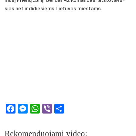
sias net ir di­die­siems Lie­tu­vos mies­tams.
Facebook
Messenger
WhatsApp
Viber
Share
Rekomenduojami video: