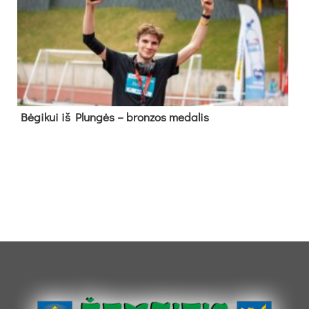
Bė­gi­kui iš Plun­gės – bron­zos me­da­lis