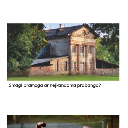
Sma­gi pra­mo­ga ar neį­kan­da­ma pra­ban­ga?