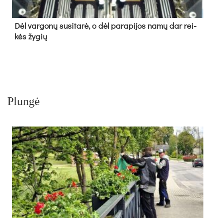
Dėl var­go­nų su­si­ta­rė, o dėl pa­ra­pi­jos na­mų dar rei­
kės žy­gių
Plungė