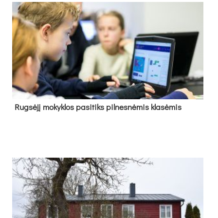
Rug­sė­jį mo­kyk­los pa­si­tiks pil­nes­nė­mis kla­sė­mis