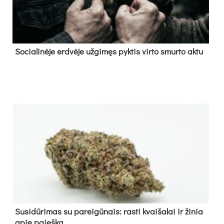
So­cia­li­nė­je erd­vė­je už­gi­męs pyk­tis vir­to smur­to ak­tu
Su­si­dū­ri­mas su pa­rei­gū­nais: ras­ti kvai­ša­lai ir ži­nia
apie paieš­ką