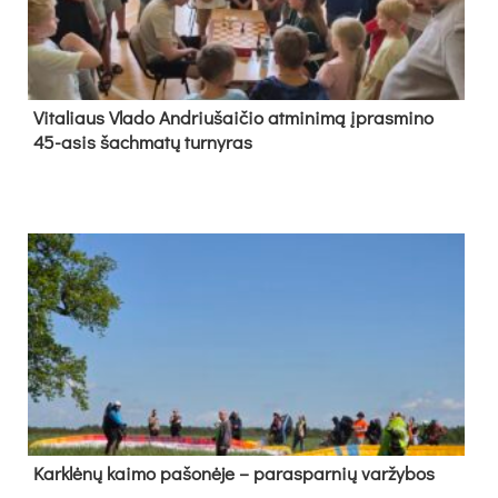
Vi­ta­liaus Vla­do And­riu­šai­čio at­mi­ni­mą įpras­mi­no
45-asis šach­ma­tų tur­ny­ras
Kark­lė­nų kai­mo pa­šo­nė­je – pa­ras­par­nių var­žy­bos