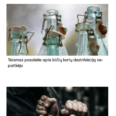
Teis­mas pa­sa­kė­le apie bi­čių ko­rių de­zin­fek­ci­ją ne­
pa­ti­kė­jo