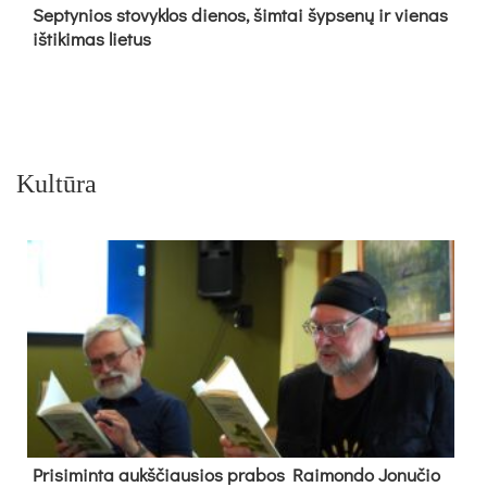
Sep­ty­nios sto­vyk­los die­nos, šim­tai šyp­se­nų ir vie­nas
iš­ti­ki­mas lie­tus
Kultūra
Pri­si­min­ta aukš­čiau­sios pra­bos Rai­mon­do Jo­nu­čio