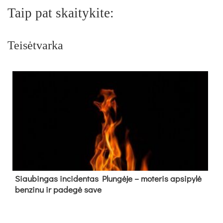
Taip pat skaitykite:
Teisėtvarka
Siau­bin­gas in­ci­den­tas Plun­gė­je – mo­te­ris ap­si­py­lė
ben­zi­nu ir pa­de­gė sa­ve