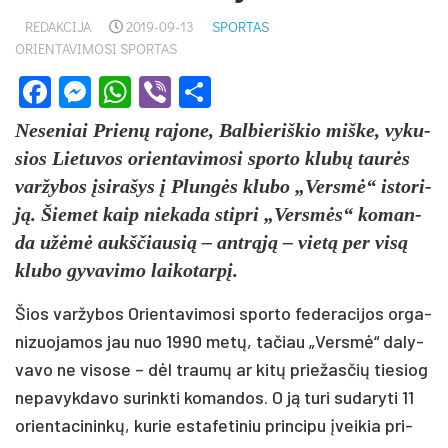
REDAKCIJA
2019-09-13
SPORTAS
ORIENTAVIMOSI SPORTAS
Facebook
Messenger
WhatsApp
Viber
Share
Ne­se­niai Prie­nų ra­jo­ne, Bal­bie­riš­kio miš­ke, vy­ku­
sios Lie­tu­vos orien­ta­vi­mo­si spor­to klu­bų tau­rės
var­žy­bos įsi­ra­šys į Plun­gės klu­bo „Vers­mė“ is­to­ri­
ją. Šie­met kaip nie­ka­da stip­ri „Vers­mės“ ko­man­
da užė­mė aukš­čiau­sią – ant­rą­ją – vie­tą per vi­są
klu­bo gy­va­vi­mo lai­ko­tar­pį.
Šios var­žy­bos Orien­ta­vi­mo­si spor­to fe­de­ra­ci­jos or­ga­
ni­zuo­ja­mos jau nuo 1990 me­tų, ta­čiau „Vers­mė“ da­ly­
va­vo ne vi­so­se – dėl trau­mų ar ki­tų prie­žas­čių tie­siog
ne­pa­vyk­da­vo su­rink­ti ko­man­dos. O ją tu­ri su­da­ry­ti 11
orien­ta­ci­nin­kų, ku­rie es­ta­fe­ti­niu prin­ci­pu įvei­kia pri­