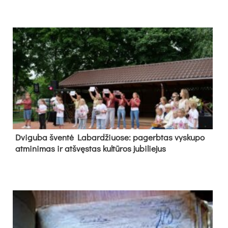
Dvi­gu­ba šven­tė La­bar­džiuo­se: pa­gerb­tas vys­ku­po
at­mi­ni­mas ir at­švęs­tas kul­tū­ros ju­bi­lie­jus