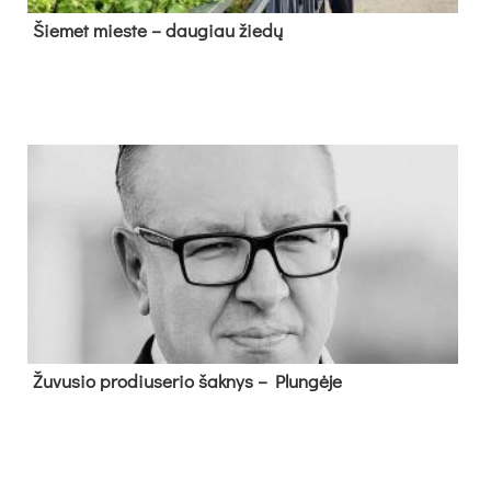
Šie­met mies­te – dau­giau žie­dų
Žu­vu­sio pro­diu­se­rio šak­nys – Plun­gė­je