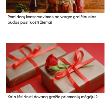
Pomidorų konservavimas be vargo: greičiausias
būdas pasiruošti žiemai
Kaip išsirinkti dovaną grožio priemonių mėgėjui?