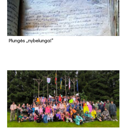
Plun­gės „ny­be­lun­gai“