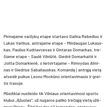
Pir­ma­ja­me var­žy­bų eta­pe star­ta­vo Ga­li­na Re­be­diuc ir
Lu­kas Vait­kus, ant­ra­ja­me eta­pe – Min­dau­gas Lu­kaus­
kas, Pau­lius Kud­riav­ce­vas ir Gin­ta­ras Do­mar­kas, tre­
čia­me eta­pe – Sau­lė Vil­niū­tė, Gied­rė Do­mar­kai­tė ir
Jo­li­ta Do­mar­kie­nė, o ket­vir­ta­ja­me – Rim­vy­das Al­mi­
nas ir Gied­rius Sa­ba­liaus­kas. Ko­man­dą į ant­rą­ją vie­tą
at­ve­dė pui­kus Leo­no Moc­kū­no orien­ta­vi­ma­sis ir grei­
tis tra­so­je.
Mū­siš­kiai nu­si­lei­do tik Vil­niaus orien­ta­vi­mo­si spor­to
klu­bui „Ąžuo­las“, už nu­ga­ros pa­li­ko tre­čią­ją vie­tą užė­
mu­sį Prie­nų „Ši­lą“ bei dar 42 ko­man­das, at­sto­va­vu­