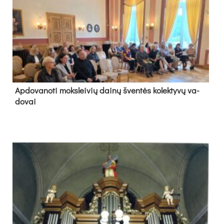
Ap­do­va­no­ti moks­lei­vių dai­nų šven­tės ko­lek­ty­vų va­
do­vai