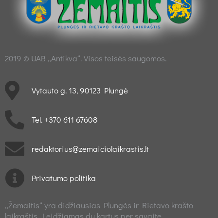
2019 © UAB „Antikva“. Visos teisės saugomos.
Vytauto g. 13, 90123 Plungė
Tel. +370 611 67608
redaktorius@zemaiciolaikrastis.lt
Privatumo politika
„Žemaitis“ yra didžiausias Plungės ir Rietavo krašto
laikraštis. Leidžiamas du kartus per savaitę.