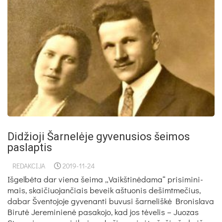
Didžioji Šarnelėje gyvenusios šeimos
paslaptis
REDAKCIJA
2019-11-24
Iš­gel­bė­ta dar vie­na šei­ma „Vaikš­ti­nė­da­ma“ pri­si­mi­ni­
mais, skai­čiuo­jan­čiais be­veik aš­tuo­nis de­šimt­me­čius,
da­bar Šven­to­jo­je gy­ve­nan­ti bu­vu­si šar­ne­liš­kė Bro­nis­la­va
Bi­ru­tė Je­re­mi­nie­nė pa­sa­ko­jo, kad jos tė­ve­lis – Juo­zas