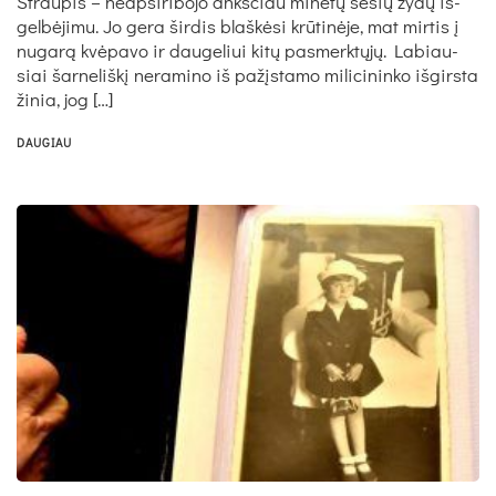
Strau­pis – neap­si­ri­bo­jo anks­čiau mi­nė­tų še­šių žy­dų iš­
gel­bė­ji­mu. Jo ge­ra šir­dis blaš­kė­si krū­ti­nė­je, mat mir­tis į
nu­ga­rą kvė­pa­vo ir dau­ge­liui ki­tų pa­smerk­tų­jų. La­biau­
siai šar­ne­liš­kį ne­ra­mi­no iš pa­žįs­ta­mo mi­li­ci­nin­ko iš­girs­ta
ži­nia, jog […]
DAUGIAU