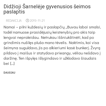
Didžioji Šarnelėje gyvenusios šeimos
paslaptis
REDAKCIJA
2019-11-21
Na­mai – pil­ni kuž­de­sių ir pa­slap­čių „Bu­vau la­bai smal­si,
to­dėl na­muo­se pra­si­dė­ju­sių keis­te­ny­bių pro akis taip
leng­vai ne­pra­lei­dau. Net­ru­kau iš­šniukš­ti­nė­ti, kad po
grin­di­mis nu­ši­lęs plu­ša ma­no tė­ve­lis. Nak­ti­mis, kai vi­sa
šei­my­na su­gul­da­vo, jis po al­kie­riu­mi ka­sė bun­ke­rį. Žvy­rą
pil­da­vo į mai­šus ir sta­ty­da­vo priean­gy, vė­liau ne­šda­vo į
dar­ži­nę. Ten iš­py­lęs iš­ly­gin­da­vo ir už­klo­da­vo šiau­dais
bei […]
DAUGIAU