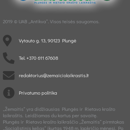
2019 © UAB „Antikva“. Visos teisės saugomos.
Vytauto g. 13, 90123 Plungė
Tel. +370 611 67608
redaktorius@zemaiciolaikrastis.lt
Privatumo politika
„Žemaitis“ yra didžiausias Plungės ir Rietavo krašto
laikraštis. Leidžiamas du kartus per savaitę.
Plungės ir Rietavo krašto laikraščio „Žemaitis“ pirmtakas
„Socialistinis kelias“ įkurtas 1948 m. lapkričio mėnesį. Po