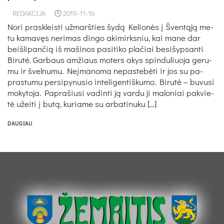
REDAKCIJA
2019-11-16
No­ri pra­skleis­ti už­marš­ties šy­dą Ke­lio­nės į Šven­tą­ją me­
tu ka­ma­vęs ne­ri­mas din­go aki­mirks­niu, kai ma­ne dar
beiš­li­pan­čią iš ma­ši­nos pa­si­ti­ko pla­čiai be­si­šyp­san­ti
Bi­ru­tė. Gar­baus am­žiaus mo­ters akys spin­du­liuo­ja ge­ru­
mu ir švel­nu­mu. Neį­ma­no­ma ne­pas­te­bė­ti ir jos su pa­
pras­tu­mu per­si­py­nu­sio in­te­li­gen­tiš­ku­mo. Bi­ru­tė – bu­vu­si
mo­ky­to­ja. Pap­ra­šiu­si va­din­ti ją var­du ji ma­lo­niai pa­kvie­
tė užei­ti į bu­tą, ku­ria­me su ar­ba­ti­nu­ku […]
DAUGIAU