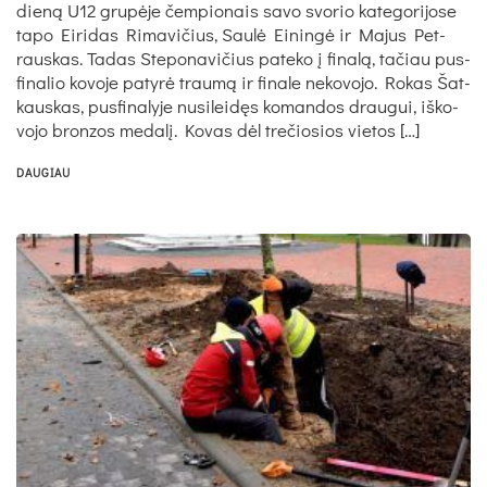
die­ną U12 gru­pė­je čem­pio­nais sa­vo svo­rio ka­te­go­ri­jo­se
ta­po Ei­ri­das Ri­ma­vi­čius, Sau­lė Ei­nin­gė ir Ma­jus Pet­
raus­kas. Ta­das Ste­po­na­vi­čius pa­te­ko į fi­na­lą, ta­čiau pus­
fi­na­lio ko­vo­je pa­ty­rė trau­mą ir fi­na­le ne­ko­vo­jo. Ro­kas Šat­
kaus­kas, pus­fi­na­ly­je nu­si­lei­dęs ko­man­dos drau­gui, iš­ko­
vo­jo bron­zos me­da­lį. Ko­vas dėl tre­čio­sios vie­tos […]
DAUGIAU