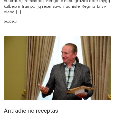
nuo­trau­kų, že­mė­la­pių. Ren­gi­nio me­tu gra­žiai apie kny­gą
kal­bė­jo ir trum­pai ją re­cen­za­vo li­tua­nis­tė Re­gi­na Lit­vi­
nie­nė. […]
DAUGIAU
Antradienio receptas