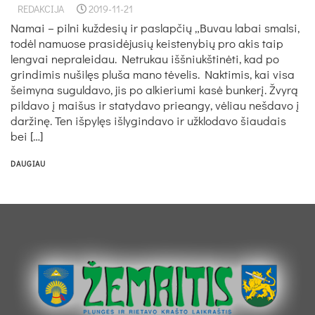
REDAKCIJA
2019-11-21
Na­mai – pil­ni kuž­de­sių ir pa­slap­čių „Bu­vau la­bai smal­si,
to­dėl na­muo­se pra­si­dė­ju­sių keis­te­ny­bių pro akis taip
leng­vai ne­pra­lei­dau. Net­ru­kau iš­šniukš­ti­nė­ti, kad po
grin­di­mis nu­ši­lęs plu­ša ma­no tė­ve­lis. Nak­ti­mis, kai vi­sa
šei­my­na su­gul­da­vo, jis po al­kie­riu­mi ka­sė bun­ke­rį. Žvy­rą
pil­da­vo į mai­šus ir sta­ty­da­vo priean­gy, vė­liau ne­šda­vo į
dar­ži­nę. Ten iš­py­lęs iš­ly­gin­da­vo ir už­klo­da­vo šiau­dais
bei […]
DAUGIAU