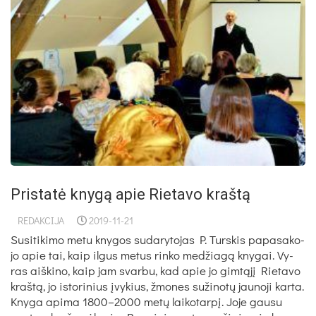
Pristatė knygą apie Rietavo kraštą
REDAKCIJA
2019-11-21
Su­si­ti­ki­mo me­tu kny­gos su­da­ry­to­jas P. Turs­kis pa­pa­sa­ko­
jo apie tai, kaip il­gus me­tus rin­ko me­džia­gą kny­gai. Vy­
ras aiš­ki­no, kaip jam svar­bu, kad apie jo gim­tą­jį Rie­ta­vo
kraš­tą, jo is­to­ri­nius įvy­kius, žmo­nes su­ži­no­tų jau­no­ji kar­ta.
Kny­ga api­ma 1800–2000 me­tų lai­ko­tar­pį. Jo­je gau­su