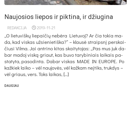
Naujosios liepos ir piktina, ir džiugina
REDAKCIJA
2019-11-21
„O lie­tu­viš­kų lie­pai­čių ne­bė­ra Lie­tu­voj? Ar čia to­kia ma­
da, kad vis­kas už­sie­nie­tiš­ka?“ – klau­sė straips­nį per­skai­
čiu­si Vil­ma. Jai ant­ri­no ki­tas skai­ty­to­jas: „Pas mus juk da­
bar ma­doj vis­ką griaut, kas bu­vo ta­ry­bi­niais lai­kais pa­
sta­ty­ta, pa­so­din­ta. Da­bar vis­kas MA­DE IN EU­RO­PE. Po
kaž­kiek lai­ko – vėl nau­jo­vės, vėl kaž­kam neį­tiks, truk­dys –
vėl griaus, vers. Toks lai­kas, […]
DAUGIAU