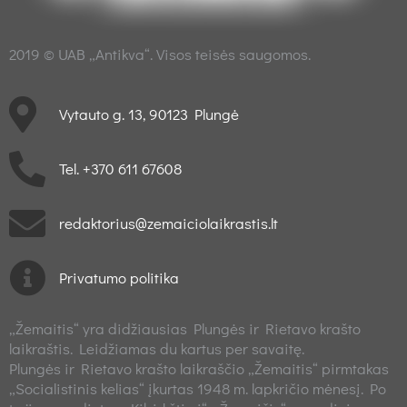
2019 © UAB „Antikva“. Visos teisės saugomos.
Vytauto g. 13, 90123 Plungė
Tel. +370 611 67608
redaktorius@zemaiciolaikrastis.lt
Privatumo politika
„Žemaitis“ yra didžiausias Plungės ir Rietavo krašto
laikraštis. Leidžiamas du kartus per savaitę.
Plungės ir Rietavo krašto laikraščio „Žemaitis“ pirmtakas
„Socialistinis kelias“ įkurtas 1948 m. lapkričio mėnesį. Po