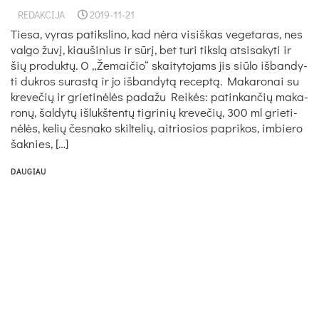
REDAKCIJA
2019-11-21
Tie­sa, vy­ras pa­tiks­li­no, kad nė­ra vi­siš­kas ve­ge­ta­ras, nes
val­go žu­vį, kiau­ši­nius ir sū­rį, bet tu­ri tiks­lą at­si­sa­ky­ti ir
šių pro­duk­tų. O „Že­mai­čio“ skai­ty­to­jams jis siū­lo iš­ban­dy­
ti duk­ros su­ras­tą ir jo iš­ban­dy­tą re­cep­tą. Ma­ka­ro­nai su
kre­ve­čių ir grie­ti­nė­lės pa­da­žu Rei­kės: pa­tin­kan­čių ma­ka­
ro­nų, šal­dy­tų iš­lukš­ten­tų tig­ri­nių kre­ve­čių, 300 ml grie­ti­
nė­lės, ke­lių čes­na­ko skil­te­lių, ait­rio­sios pa­pri­kos, im­bie­ro
šak­nies, […]
DAUGIAU