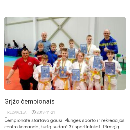
Grįžo čempionais
REDAKCIJA
2019-11-21
Čem­pio­na­te star­ta­vo gau­si Plun­gės spor­to ir rek­rea­ci­jos
cent­ro ko­man­da, ku­rią su­da­rė 37 spor­ti­nin­kai. Pir­mą­ją