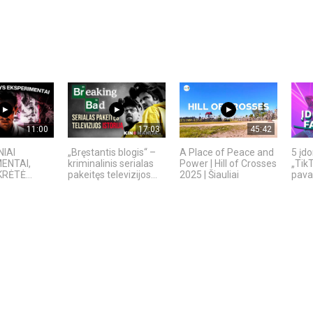
11:00
17:03
45:42
NIAI
„Bręstantis blogis“ –
A Place of Peace and
5 įd
ENTAI,
kriminalinis serialas
Power | Hill of Crosses
„TikT
RĖTĖ...
pakeitęs televizijos...
2025 | Šiauliai
pavad