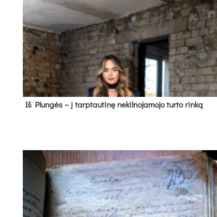
Iš Plungės – į tarptautinę nekilnojamojo turto rinką