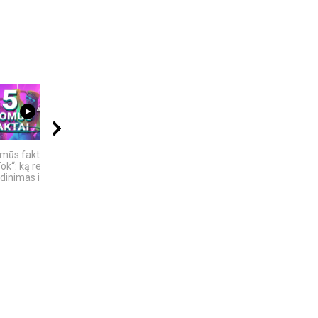
04:13
08:40
11:22
omūs faktai apie
VIENINTELIS LIETUVIŲ
Bezos secrets LT
ok“: ką reiškia
KILMĖS NASA
inimas ir ne tik
ASTRONAUTAS