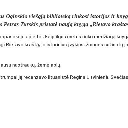
s Ogins­kio vie­šą­ją bib­lio­te­ką rin­ko­si is­to­ri­jos ir kny­
­kas Pet­ras Turs­kis pri­sta­tė nau­ją kny­gą „Rie­ta­vo kraš­ta
 pa­pa­sa­ko­jo apie tai, kaip il­gus me­tus rin­ko me­džia­gą kny­g
 Rie­ta­vo kraš­tą, jo is­to­ri­nius įvy­kius, žmo­nes su­ži­no­tų jau
u­su nuo­trau­kų, že­mė­la­pių.
trum­pai ją re­cen­za­vo li­tua­nis­tė Re­gi­na Lit­vi­nie­nė. Sve­či