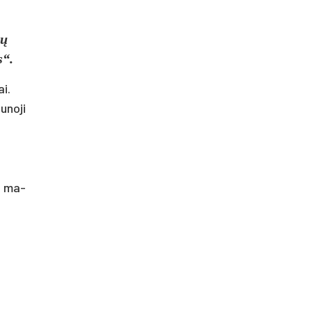
gų
s“.
ai.
­no­ji
as ma­