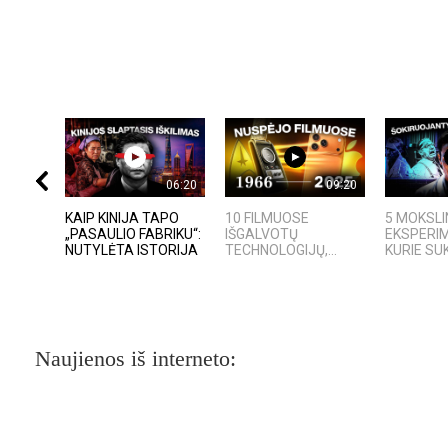
06:20
09:20
KAIP KINIJA TAPO
10 FILMUOSE
5 MOKSLI
„PASAULIO FABRIKU“:
IŠGALVOTŲ
EKSPERIM
NUTYLĖTA ISTORIJA
TECHNOLOGIJŲ,...
KURIE SUK
Naujienos iš interneto: