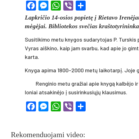
Facebook
Messenger
WhatsApp
Viber
Share
Lapk­ri­čio 14-osios po­pie­tę į Rie­ta­vo Ire­nė­jau
mė­gė­jai. Bib­lio­te­kos sve­čias kraš­to­ty­ri­nin
Su­si­ti­ki­mo me­tu kny­gos su­da­ry­to­jas P. Turs­kis
Vy­ras aiš­ki­no, kaip jam svar­bu, kad apie jo gim­tą­jį
kar­ta.
Kny­ga api­ma 1800–2000 me­tų lai­ko­tar­pį. Jo­je ga
Ren­gi­nio me­tu gra­žiai apie kny­gą kal­bė­jo ir 
lo­niai at­sa­ki­nė­jo į su­si­rin­ku­sių­jų klau­si­mus.
Facebook
Messenger
WhatsApp
Viber
Share
Rekomenduojami video: