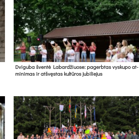
Dvi­gu­ba šven­tė La­bar­džiuo­se: pa­gerb­tas vys­ku­po at­
mi­ni­mas ir at­švęs­tas kul­tū­ros ju­bi­lie­jus