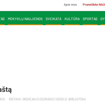
Apie mus
Praneškite NAU
TAS
MOKYKLŲ NAUJIENOS
SVEIKATA
KULTŪRA
SPORTAS
GY
aštą
KIS
RIETAVO IRENĖJAUS OGINSKIO VIEŠOJI BIBLIOTEKA