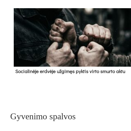
So­cia­li­nė­je erd­vė­je už­gi­męs pyk­tis vir­to smur­to ak­tu
Gyvenimo spalvos