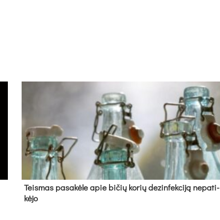
Teis­mas pa­sa­kė­le apie bi­čių ko­rių de­zin­fek­ci­ją ne­pa­ti­
kė­jo