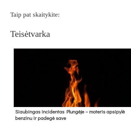
Taip pat skaitykite:
Teisėtvarka
Siau­bin­gas in­ci­den­tas Plun­gė­je – mo­te­ris ap­si­py­lė
ben­zi­nu ir pa­de­gė sa­ve