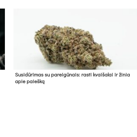
Su­si­dū­ri­mas su pa­rei­gū­nais: ras­ti kvai­ša­lai ir ži­nia
apie paieš­ką