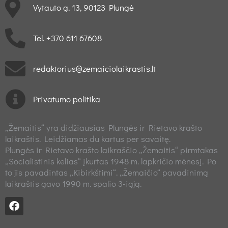
Vytauto g. 13, 90123 Plungė
Tel. +370 611 67608
redaktorius@zemaiciolaikrastis.lt
Privatumo politika
„Žemaitis“ yra didžiausias Plungės ir Rietavo krašto
laikraštis. Leidžiamas du kartus per savaitę.
Plungės ir Rietavo krašto laikraščio „Žemaitis“ pirmtakas
„Socialistinis kelias“ įkurtas 1948 m. lapkričio mėnesį. Po
to jis pavadintas „Kibirkštimi“. „Žemaičio“ pavadinimą
laikraštis gavo 1990 m. spalio 3-iąją.