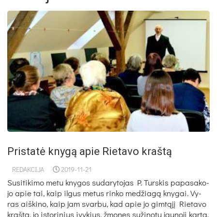
Pristatė knygą apie Rietavo kraštą
REDAKCIJA
2019-11-21
Su­si­ti­ki­mo me­tu kny­gos su­da­ry­to­jas P. Turs­kis pa­pa­sa­ko­
jo apie tai, kaip il­gus me­tus rin­ko me­džia­gą kny­gai. Vy­
ras aiš­ki­no, kaip jam svar­bu, kad apie jo gim­tą­jį Rie­ta­vo
kraš­tą, jo is­to­ri­nius įvy­kius, žmo­nes su­ži­no­tų jau­no­ji kar­ta.