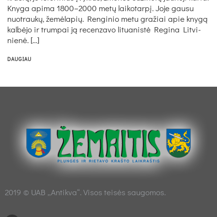
Kny­ga api­ma 1800–2000 me­tų lai­ko­tar­pį. Jo­je gau­su
nuo­trau­kų, že­mė­la­pių. Ren­gi­nio me­tu gra­žiai apie kny­gą
kal­bė­jo ir trum­pai ją re­cen­za­vo li­tua­nis­tė Re­gi­na Lit­vi­
nie­nė. […]
DAUGIAU
2019 © UAB „Antikva“. Visos teisės saugomos.