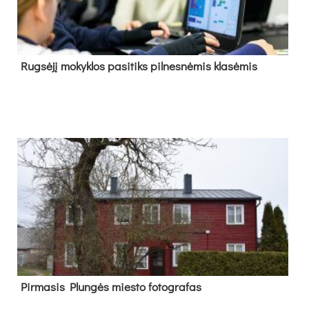
Rug­sė­jį mo­kyk­los pa­si­tiks pil­nes­nė­mis kla­sė­mis
Pir­ma­sis Plun­gės mies­to fo­tog­ra­fas