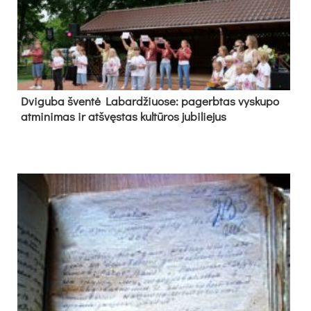
Dvi­gu­ba šven­tė La­bar­džiuo­se: pa­gerb­tas vys­ku­po
at­mi­ni­mas ir at­švęs­tas kul­tū­ros ju­bi­lie­jus