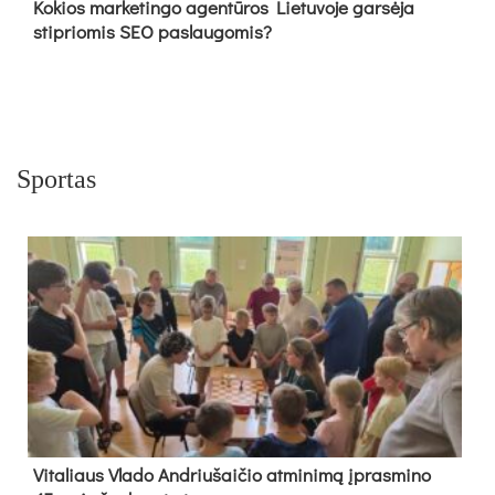
Kokios marketingo agentūros Lietuvoje garsėja
stipriomis SEO paslaugomis?
Sportas
Vi­ta­liaus Vla­do And­riu­šai­čio at­mi­ni­mą įpras­mi­no