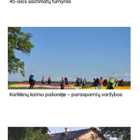
45-asis šach­ma­tų tur­ny­ras
Kark­lė­nų kai­mo pa­šo­nė­je – pa­ras­par­nių var­žy­bos