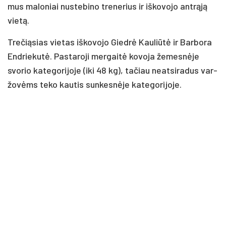
mus ma­lo­niai nu­ste­bi­no tre­ne­rius ir iš­ko­vo­jo ant­rą­ją
vie­tą.
Tre­čią­sias vie­tas iš­ko­vo­jo Gied­rė Kau­liū­tė ir Bar­bo­ra
End­rie­ku­tė. Pas­ta­ro­ji mer­gai­tė ko­vo­ja že­mes­nė­je
svo­rio ka­te­go­ri­jo­je (iki 48 kg), ta­čiau neat­si­ra­dus var­
žo­vėms te­ko kau­tis sun­kes­nė­je ka­te­go­ri­jo­je.