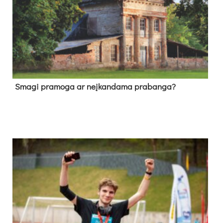
Sma­gi pra­mo­ga ar neį­kan­da­ma pra­ban­ga?