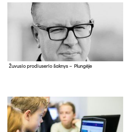
Žu­vu­sio pro­diu­se­rio šak­nys – Plun­gė­je