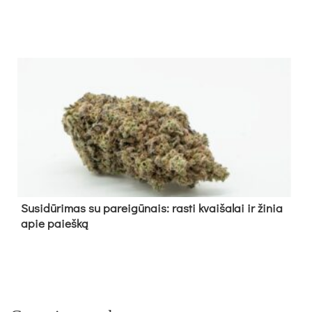
Su­si­dū­ri­mas su pa­rei­gū­nais: ras­ti kvai­ša­lai ir ži­nia
apie paieš­ką