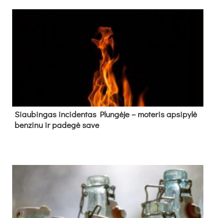
Siau­bin­gas in­ci­den­tas Plun­gė­je – mo­te­ris ap­si­py­lė
ben­zi­nu ir pa­de­gė sa­ve