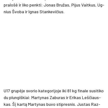
pra­lo­šė ir li­ko penk­ti: Jo­nas Bru­žas, Pi­jus Vait­kus, Ug­
nius Švo­ba ir Ig­nas Stan­ke­vi­čius.
U17 gru­pė­je svo­rio ka­te­go­ri­jo­je iki 81 kg fi­na­le su­si­ti­ko
du plun­giš­kiai: Mar­ty­nas Za­bu­ras ir Eri­kas Leš­čiaus­
kas. Šį kar­tą Mar­ty­nas bu­vo stip­res­nis. Jus­tas Raz­