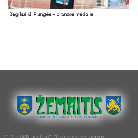
Bė­gi­kui iš Plun­gės – bron­zos me­da­lis
2019 © UAB „Antikva“. Visos teisės saugomos.