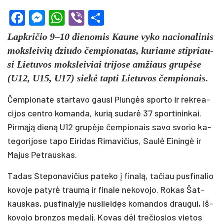
Facebook
Messenger
WhatsApp
Viber
Share
Lapk­ri­čio 9–10 die­no­mis Kau­ne vy­ko na­cio­na­li­nis
moks­lei­vių dziu­do čem­pio­na­tas, ku­ria­me stip­riau­
si Lie­tu­vos moks­lei­viai tri­jo­se am­žiaus gru­pė­se
(U12, U15, U17) sie­kė tap­ti Lie­tu­vos čem­pio­nais.
Čem­pio­na­te star­ta­vo gau­si Plun­gės spor­to ir rek­rea­
ci­jos cent­ro ko­man­da, ku­rią su­da­rė 37 spor­ti­nin­kai.
Pir­mą­ją die­ną U12 gru­pė­je čem­pio­nais sa­vo svo­rio ka­
te­go­ri­jo­se ta­po Ei­ri­das Ri­ma­vi­čius, Sau­lė Ei­nin­gė ir
Ma­jus Pet­raus­kas.
Ta­das Ste­po­na­vi­čius pa­te­ko į fi­na­lą, ta­čiau pus­fi­na­lio
ko­vo­je pa­ty­rė trau­mą ir fi­na­le ne­ko­vo­jo. Ro­kas Šat­
kaus­kas, pus­fi­na­ly­je nu­si­lei­dęs ko­man­dos drau­gui, iš­
ko­vo­jo bron­zos me­da­lį. Ko­vas dėl tre­čio­sios vie­tos