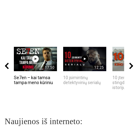
17:50
12:25
Se7en – kai tamsa
10 įsimintinų
10 įtemptų, k
tampa meno kūriniu
detektyvinių serialų
stingdančių k
istorijų
Naujienos iš interneto: