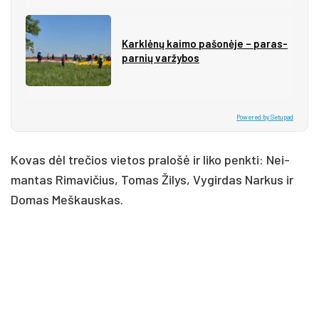
Kark­lė­nų kai­mo pa­šo­nė­je – pa­ras­
par­nių var­žy­bos
Powered by Setupad
Ko­vas dėl tre­čios vie­tos pra­lo­šė ir li­ko penk­ti: Nei­
man­tas Ri­ma­vi­čius, To­mas Ži­lys, Vy­gir­das Nar­kus ir
Do­mas Meš­kaus­kas.