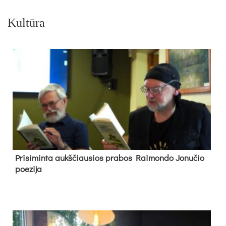
Kultūra
Pri­si­min­ta aukš­čiau­sios pra­bos Rai­mon­do Jo­nu­čio
poe­zi­ja