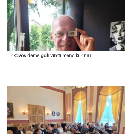
Ir ka­vos dė­mė ga­li virs­ti me­no kū­ri­niu