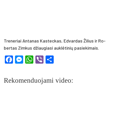
Tre­ne­riai An­ta­nas Kas­tec­kas, Ed­var­das Ži­lius ir Ro­
ber­tas Zim­kus džiau­gia­si auk­lė­ti­nių pa­sie­ki­mais.
Facebook
Messenger
WhatsApp
Viber
Share
Rekomenduojami video: