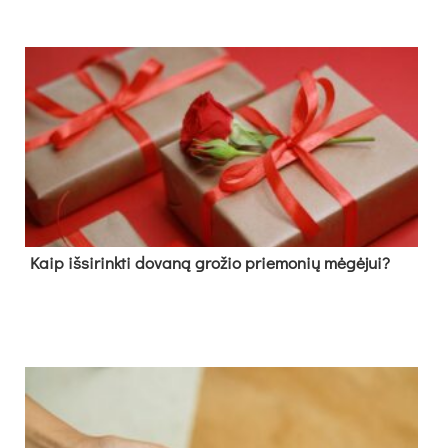
Kaip išsirinkti dovaną grožio priemonių mėgėjui?