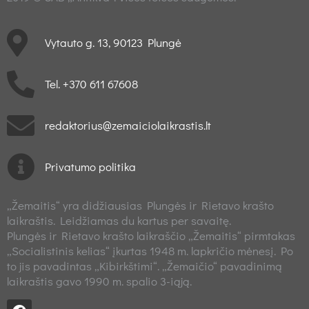
Vytauto g. 13, 90123 Plungė
Tel. +370 611 67608
redaktorius@zemaiciolaikrastis.lt
Privatumo politika
„Žemaitis“ yra didžiausias Plungės ir Rietavo krašto
laikraštis. Leidžiamas du kartus per savaitę.
Plungės ir Rietavo krašto laikraščio „Žemaitis“ pirmtakas
„Socialistinis kelias“ įkurtas 1948 m. lapkričio mėnesį. Po
to jis pavadintas „Kibirkštimi“. „Žemaičio“ pavadinimą
laikraštis gavo 1990 m. spalio 3-iąją.