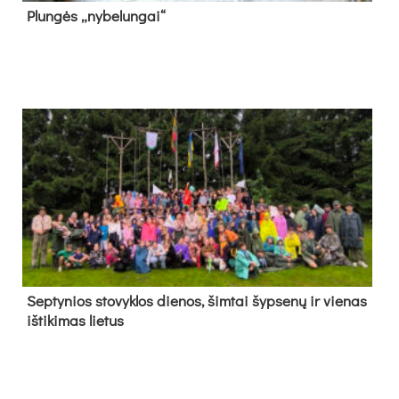
Plun­gės „ny­be­lun­gai“
Sep­ty­nios sto­vyk­los die­nos, šim­tai šyp­se­nų ir vie­nas
iš­ti­ki­mas lie­tus