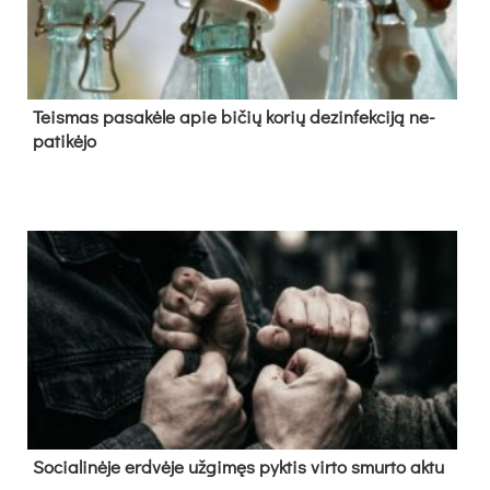
Teis­mas pa­sa­kė­le apie bi­čių ko­rių de­zin­fek­ci­ją ne­
pa­ti­kė­jo
So­cia­li­nė­je erd­vė­je už­gi­męs pyk­tis vir­to smur­to ak­tu