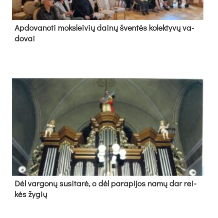
Ap­do­va­no­ti moks­lei­vių dai­nų šven­tės ko­lek­ty­vų va­
do­vai
Dėl var­go­nų su­si­ta­rė, o dėl pa­ra­pi­jos na­mų dar rei­
kės žy­gių