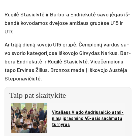
Ru­gi­lė Sta­siu­ly­tė ir Bar­bo­ra End­rie­ku­tė sa­vo jė­gas iš­
ban­dė ko­vo­da­mos dve­jo­se am­žiaus gru­pė­se U15 ir
U17.
Ant­rą­ją die­ną ko­vo­jo U15 gru­pė. Čem­pio­nų var­dus sa­
vo svo­rio ka­te­go­ri­jo­se iš­ko­vo­jo Gir­vy­das Nar­kus, Bar­
bo­ra End­rie­ku­tė ir Ru­gi­lė Sta­siu­ly­tė. Vi­ce­čem­pio­nu
ta­po Er­vi­nas Ži­lius, Bron­zos me­da­lį iš­ko­vo­jo Aus­tė­ja
Ste­po­na­vi­čiu­tė.
Taip pat skaitykite
Vi­ta­liaus Vla­do And­riu­šai­čio at­mi­
ni­mą įpras­mi­no 45-asis šach­ma­tų
tur­ny­ras