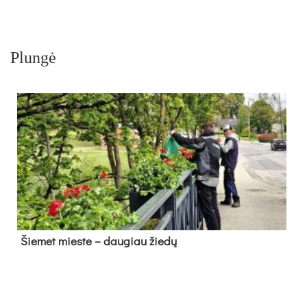
Plungė
Šie­met mies­te – dau­giau žie­dų