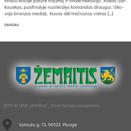
fi­na­lio ko­vo­je pa­ty­rė trau­mą ir fi­na­le ne­ko­vo­jo. Ro­kas Šat­
kaus­kas, pus­fi­na­ly­je nu­si­lei­dęs ko­man­dos drau­gui, iš­ko­
vo­jo bron­zos me­da­lį. Ko­vas dėl tre­čio­sios vie­tos […]
DAUGIAU
2019 © UAB „Antikva“. Visos teisės saugomos.
Vytauto g. 13, 90123 Plungė