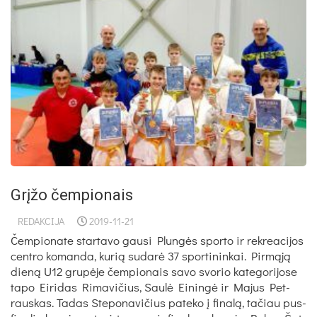
Grįžo čempionais
REDAKCIJA
2019-11-21
Čem­pio­na­te star­ta­vo gau­si Plun­gės spor­to ir rek­rea­ci­jos
cent­ro ko­man­da, ku­rią su­da­rė 37 spor­ti­nin­kai. Pir­mą­ją
die­ną U12 gru­pė­je čem­pio­nais sa­vo svo­rio ka­te­go­ri­jo­se
ta­po Ei­ri­das Ri­ma­vi­čius, Sau­lė Ei­nin­gė ir Ma­jus Pet­
raus­kas. Ta­das Ste­po­na­vi­čius pa­te­ko į fi­na­lą, ta­čiau pus­