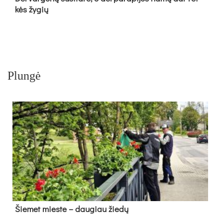
kės žy­gių
Plungė
Šie­met mies­te – dau­giau žie­dų