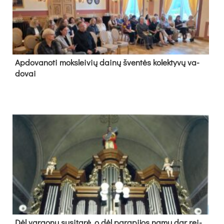
Ap­do­va­no­ti moks­lei­vių dai­nų šven­tės ko­lek­ty­vų va­
do­vai
Dėl var­go­nų su­si­ta­rė, o dėl pa­ra­pi­jos na­mų dar rei­