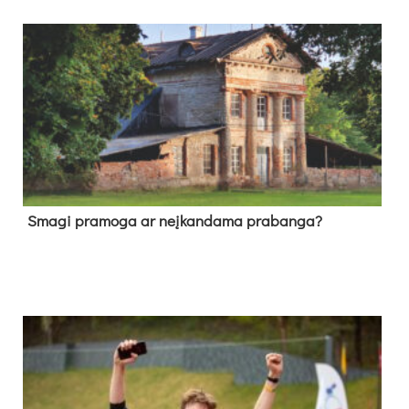
Sma­gi pra­mo­ga ar neį­kan­da­ma pra­ban­ga?