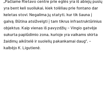
„Pačiame Rietavo centre prie eglės yra iš abiejų pusių
yra bent keli suoliukai, kiek tolėliau prie fontano dar
keletas stovi. Negalima jų statyti, kur tik šauna į
galvą. Būtina atsižvelgti į tam tikrus infrastruktūrinius
objektus. Kaip vienas iš pavyzdžių – Vingio gatvėje
sukurta paplūdimio zona, kurioje yra vaikams skirta
žaidimų aikštelė ir suolelių pakankamai daug“, –
kalbėjo K. Ligutienė.