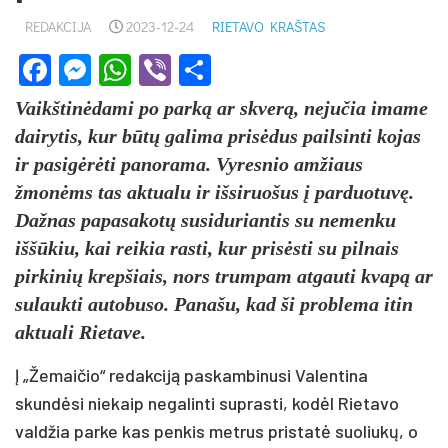
REDAKCIJA
2023-12-24
RIETAVO KRAŠTAS
Facebook
Messenger
WhatsApp
Viber
Share
Vaikštinėdami po parką ar skverą, nejučia imame
dairytis, kur būtų galima prisėdus pailsinti kojas
ir pasigėrėti panorama. Vyresnio amžiaus
žmonėms tas aktualu ir išsiruošus į parduotuvę.
Dažnas papasakotų susiduriantis su nemenku
iššūkiu, kai reikia rasti, kur prisėsti su pilnais
pirkinių krepšiais, nors trumpam atgauti kvapą ar
sulaukti autobuso. Panašu, kad ši problema itin
aktuali Rietave.
Į „Žemaičio“ redakciją paskambinusi Valentina
skundėsi niekaip negalinti suprasti, kodėl Rietavo
valdžia parke kas penkis metrus pristatė suoliukų, o