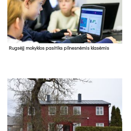
Rug­sė­jį mo­kyk­los pa­si­tiks pil­nes­nė­mis kla­sė­mis