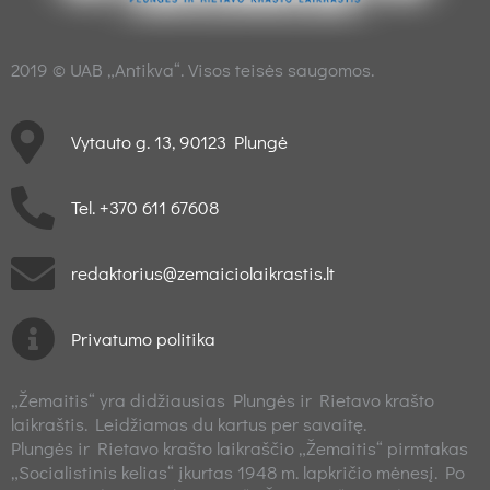
2019 © UAB „Antikva“. Visos teisės saugomos.
Vytauto g. 13, 90123 Plungė
Tel. +370 611 67608
redaktorius@zemaiciolaikrastis.lt
Privatumo politika
„Žemaitis“ yra didžiausias Plungės ir Rietavo krašto
laikraštis. Leidžiamas du kartus per savaitę.
Plungės ir Rietavo krašto laikraščio „Žemaitis“ pirmtakas
„Socialistinis kelias“ įkurtas 1948 m. lapkričio mėnesį. Po