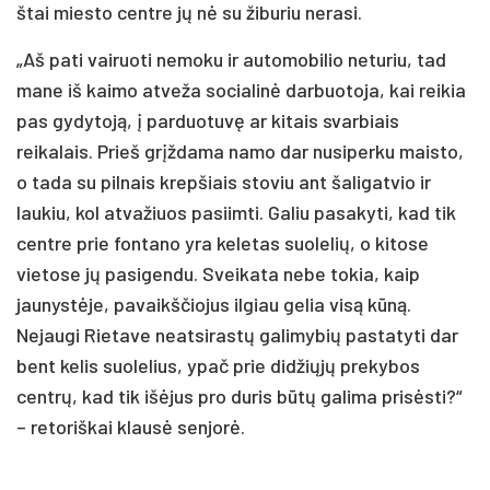
štai miesto centre jų nė su žiburiu nerasi.
„Aš pati vairuoti nemoku ir automobilio neturiu, tad
mane iš kaimo atveža socialinė darbuotoja, kai reikia
pas gydytoją, į parduotuvę ar kitais svarbiais
reikalais. Prieš grįždama namo dar nusiperku maisto,
o tada su pilnais krepšiais stoviu ant šaligatvio ir
laukiu, kol atvažiuos pasiimti. Galiu pasakyti, kad tik
centre prie fontano yra keletas suolelių, o kitose
vietose jų pasigendu. Sveikata nebe tokia, kaip
jaunystėje, pavaikščiojus ilgiau gelia visą kūną.
Nejaugi Rietave neatsirastų galimybių pastatyti dar
bent kelis suolelius, ypač prie didžiųjų prekybos
centrų, kad tik išėjus pro duris būtų galima prisėsti?“
– retoriškai klausė senjorė.