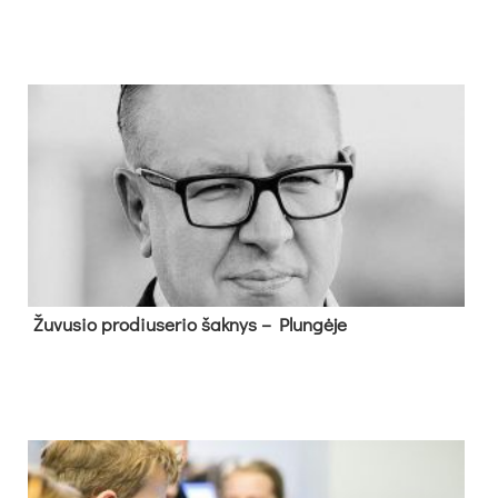
Žu­vu­sio pro­diu­se­rio šak­nys – Plun­gė­je