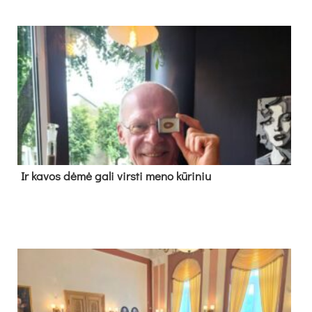
Ir ka­vos dė­mė ga­li virs­ti me­no kū­ri­niu