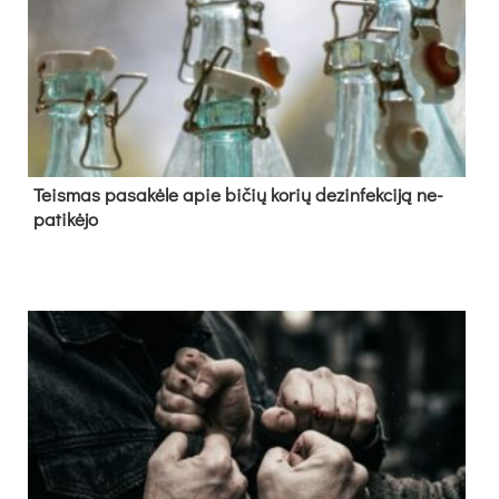
Teis­mas pa­sa­kė­le apie bi­čių ko­rių de­zin­fek­ci­ją ne­
pa­ti­kė­jo