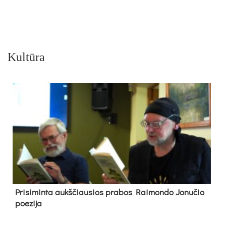
Kultūra
Pri­si­min­ta aukš­čiau­sios pra­bos Rai­mon­do Jo­nu­čio
poe­zi­ja