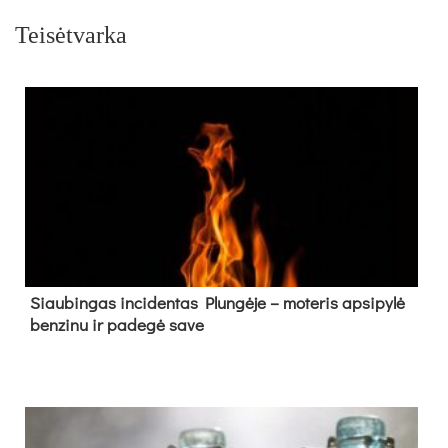
Teisėtvarka
Siau­bin­gas in­ci­den­tas Plun­gė­je – mo­te­ris ap­si­py­lė
ben­zi­nu ir pa­de­gė sa­ve