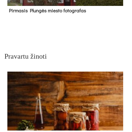
Pir­ma­sis Plun­gės mies­to fo­tog­ra­fas
Pravartu žinoti