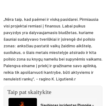
„Nėra taip, kad paėmei ir viską pasidarei. Pirmiausia
visi projektai remiasi į finansus. Labai puikus
pavyzdys yra dalyvaujamasis biudžetas, kuriame
šauniai sudalyvavo tveriškiai ir įsirengė dvi poilsio
zonas: anksčiau pastatė vaikų žaidimo aikštelę,
suoliukus, o šiais metais miestelyje atsirado ir kita
poilsio zona su knygų nameliu bei supynėmis vaikams.
Palengva einame į priekį ir gražiname savo aplinką,
reikia tik apsišarvuoti kantrybe, būti aktyviems ir
nenuleisti rankų“, – ragino K. Ligutienė.r
Taip pat skaitykite
Siau­bin­gas in­ci­den­tas Plun­gė­je –