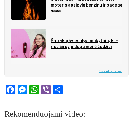
mo­te­ris ap­si­py­lė ben­zi­nu ir pa­de­gė
sa­ve
Ša­tei­kių švie­su­lys: mo­ky­to­ja, ku­
rios šir­dy­je de­ga mei­lė žo­džiui
Powered by Setupad
Facebook
Messenger
WhatsApp
Viber
Share
Rekomenduojami video: