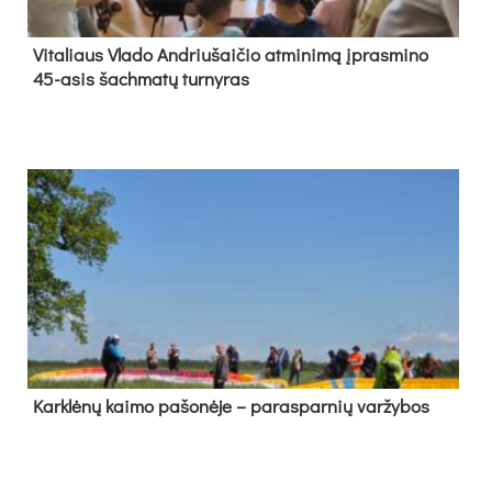
Vi­ta­liaus Vla­do And­riu­šai­čio at­mi­ni­mą įpras­mi­no
45-asis šach­ma­tų tur­ny­ras
Kark­lė­nų kai­mo pa­šo­nė­je – pa­ras­par­nių var­žy­bos