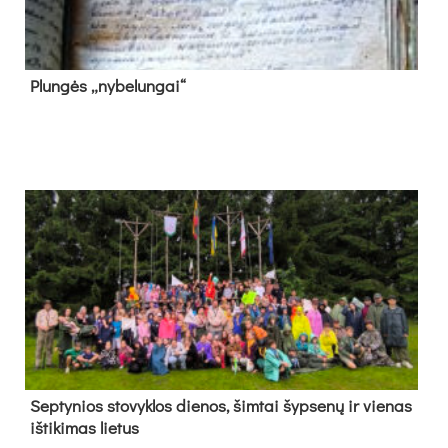
Plun­gės „ny­be­lun­gai“
Sep­ty­nios sto­vyk­los die­nos, šim­tai šyp­se­nų ir vie­nas
iš­ti­ki­mas lie­tus