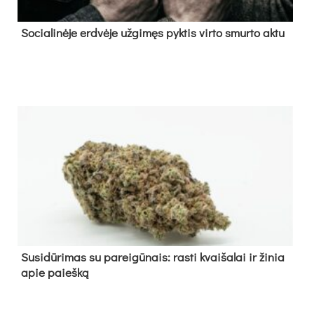
So­cia­li­nė­je erd­vė­je už­gi­męs pyk­tis vir­to smur­to ak­tu
Su­si­dū­ri­mas su pa­rei­gū­nais: ras­ti kvai­ša­lai ir ži­nia
apie paieš­ką