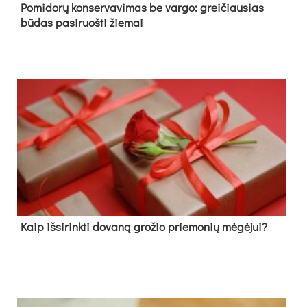
Pomidorų konservavimas be vargo: greičiausias
būdas pasiruošti žiemai
Kaip išsirinkti dovaną grožio priemonių mėgėjui?