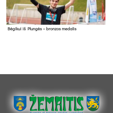
Bė­gi­kui iš Plun­gės – bron­zos me­da­lis