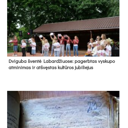
Dvi­gu­ba šven­tė La­bar­džiuo­se: pa­gerb­tas vys­ku­po
at­mi­ni­mas ir at­švęs­tas kul­tū­ros ju­bi­lie­jus