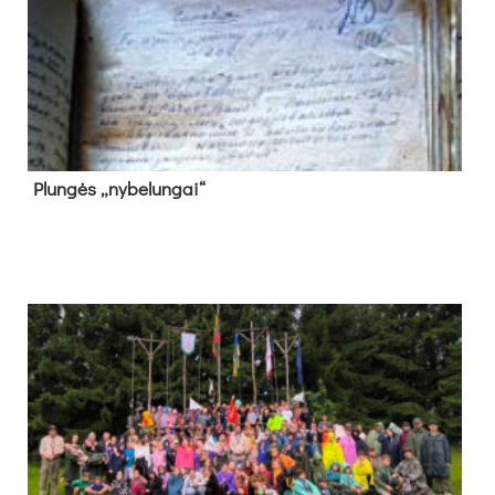
Plun­gės „ny­be­lun­gai“