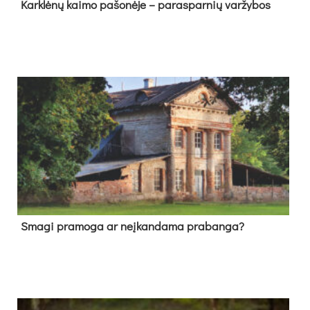
Kark­lė­nų kai­mo pa­šo­nė­je – pa­ras­par­nių var­žy­bos
Sma­gi pra­mo­ga ar neį­kan­da­ma pra­ban­ga?