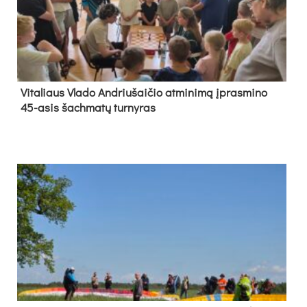
Vi­ta­liaus Vla­do And­riu­šai­čio at­mi­ni­mą įpras­mi­no
45-asis šach­ma­tų tur­ny­ras