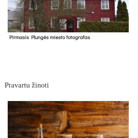
Pir­ma­sis Plun­gės mies­to fo­tog­ra­fas
Pravartu žinoti