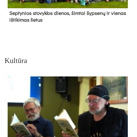
Sep­ty­nios sto­vyk­los die­nos, šim­tai šyp­se­nų ir vie­nas
iš­ti­ki­mas lie­tus
Kultūra