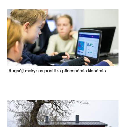
Rug­sė­jį mo­kyk­los pa­si­tiks pil­nes­nė­mis kla­sė­mis