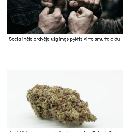
So­cia­li­nė­je erd­vė­je už­gi­męs pyk­tis vir­to smur­to ak­tu