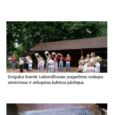
Dvi­gu­ba šven­tė La­bar­džiuo­se: pa­gerb­tas vys­ku­po
at­mi­ni­mas ir at­švęs­tas kul­tū­ros ju­bi­lie­jus