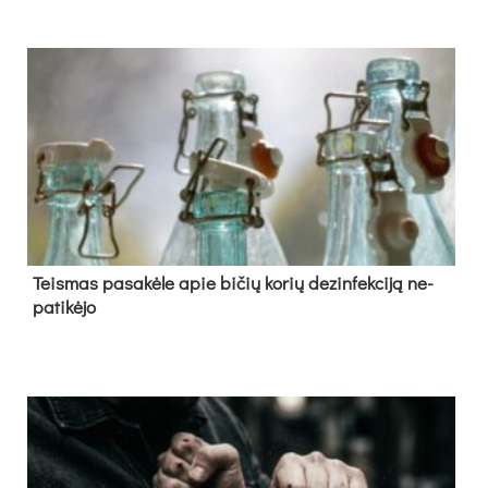
Teis­mas pa­sa­kė­le apie bi­čių ko­rių de­zin­fek­ci­ją ne­
pa­ti­kė­jo