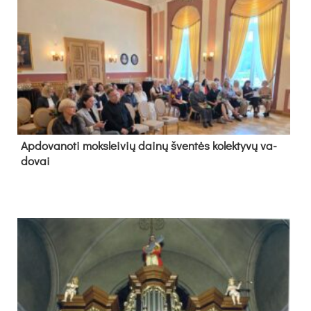
Ap­do­va­no­ti moks­lei­vių dai­nų šven­tės ko­lek­ty­vų va­
do­vai