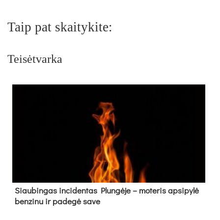
Taip pat skaitykite:
Teisėtvarka
Siau­bin­gas in­ci­den­tas Plun­gė­je – mo­te­ris ap­si­py­lė
ben­zi­nu ir pa­de­gė sa­ve