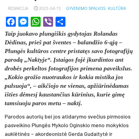
REDAKCIJA
2023-04-13
GYVENIMO SPALVOS
KULTŪRA
Facebook
Messenger
WhatsApp
Viber
Share
Taip juokavo plungiškis gydytojas Rolandas
Dėdinas, prieš pat šventes – balandžio 6-ąją –
Plungės kultūros centre pristatęs savo fotografijų
parodą „Naktyje“. Įstaigos fojė įkurdintos ant
drobės perkeltos fotografijos primena paveikslus.
„Kokio grožio nuotraukos ir kokia mistika jos
pulsuoja“, – aikčiojo ne vienas, apžiūrinėdamas
išties dėmesį kaustančius kūrinius, kurie gimę
tamsiuoju paros metu – naktį.
Parodos autorių bei jos atidarymo svečius pirmosios
pasveikino Plungės Mykolo Oginskio meno mokyklos
auklėtinės – akordeonistė Gerda Gudaitytė ir