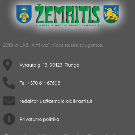
2019 © UAB „Antikva“. Visos teisės saugomos.
Vytauto g. 13, 90123 Plungė
Tel. +370 611 67608
redaktorius@zemaiciolaikrastis.lt
Privatumo politika