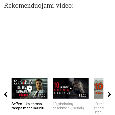
Rekomenduojami video:
17:50
12:25
Se7en – kai tamsa
10 įsimintinų
10 įtemptų, k
tampa meno kūriniu
detektyvinių serialų
stingdančių k
istorijų