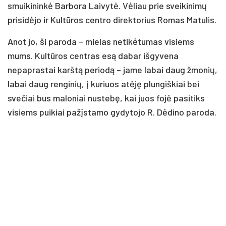
smuikininkė Barbora Laivytė. Vėliau prie sveikinimų
prisidėjo ir Kultūros centro direktorius Romas Matulis.
Anot jo, ši paroda – mielas netikėtumas visiems
mums. Kultūros centras esą dabar išgyvena
nepaprastai karštą periodą – jame labai daug žmonių,
labai daug renginių, į kuriuos atėję plungiškiai bei
svečiai bus maloniai nustebę, kai juos fojė pasitiks
visiems puikiai pažįstamo gydytojo R. Dėdino paroda.