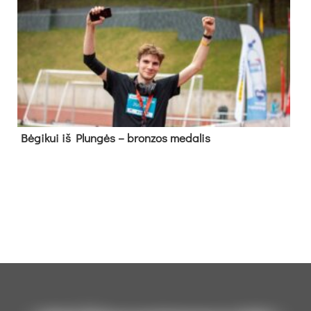
Bė­gi­kui iš Plun­gės – bron­zos me­da­lis