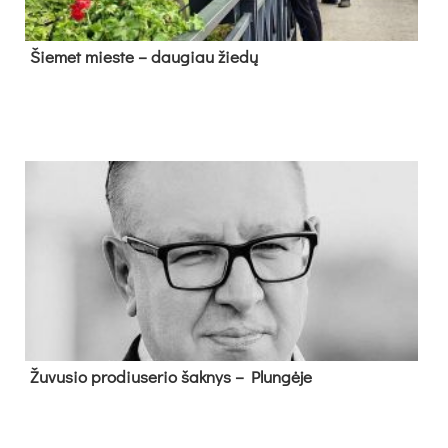
Šie­met mies­te – dau­giau žie­dų
Žu­vu­sio pro­diu­se­rio šak­nys – Plun­gė­je