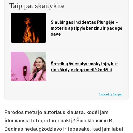
Taip pat skaitykite
Siau­bin­gas in­ci­den­tas Plun­gė­je –
mo­te­ris ap­si­py­lė ben­zi­nu ir pa­de­gė
sa­ve
Ša­tei­kių švie­su­lys: mo­ky­to­ja, ku­
rios šir­dy­je de­ga mei­lė žo­džiui
Powered by Setupad
Parodos metu jo autoriaus klausta, kodėl jam
įdomiausia fotografuoti naktį? Šiuo klausimu R.
Dėdinas nedaugžodžiavo ir tepasakė, kad jam labai