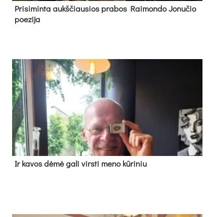
Pri­si­min­ta aukš­čiau­sios pra­bos Rai­mon­do Jo­nu­čio
poe­zi­ja
Ir ka­vos dė­mė ga­li virs­ti me­no kū­ri­niu