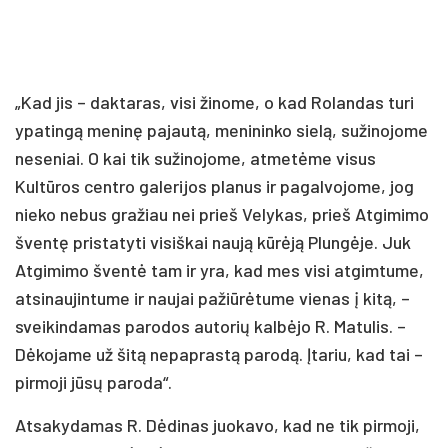
„Kad jis – daktaras, visi žinome, o kad Rolandas turi
ypatingą meninę pajautą, menininko sielą, sužinojome
neseniai. O kai tik sužinojome, atmetėme visus
Kultūros centro galerijos planus ir pagalvojome, jog
nieko nebus gražiau nei prieš Velykas, prieš Atgimimo
šventę pristatyti visiškai naują kūrėją Plungėje. Juk
Atgimimo šventė tam ir yra, kad mes visi atgimtume,
atsinaujintume ir naujai pažiūrėtume vienas į kitą, –
sveikindamas parodos autorių kalbėjo R. Matulis. –
Dėkojame už šitą nepaprastą parodą. Įtariu, kad tai –
pirmoji jūsų paroda“.
Atsakydamas R. Dėdinas juokavo, kad ne tik pirmoji,