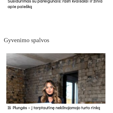
Su­si­dū­ri­mas su pa­rei­gū­nais: ras­ti kvai­ša­lai ir ži­nia
apie paieš­ką
Gyvenimo spalvos
Iš Plungės – į tarptautinę nekilnojamojo turto rinką