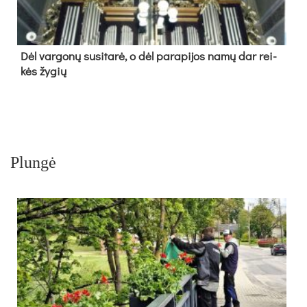
Dėl var­go­nų su­si­ta­rė, o dėl pa­ra­pi­jos na­mų dar rei­
kės žy­gių
Plungė