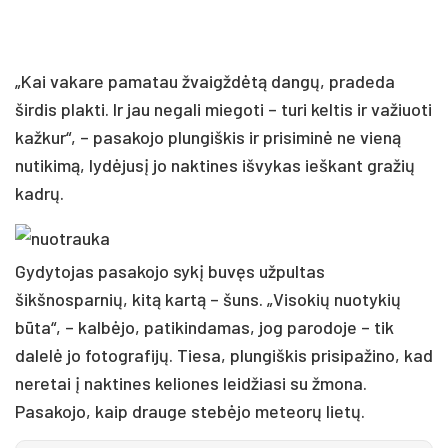
„Kai vakare pamatau žvaigždėtą dangų, pradeda
širdis plakti. Ir jau negali miegoti – turi keltis ir važiuoti
kažkur“, – pasakojo plungiškis ir prisiminė ne vieną
nutikimą, lydėjusį jo naktines išvykas ieškant gražių
kadrų.
Gydytojas pasakojo sykį buvęs užpultas
šikšnosparnių, kitą kartą – šuns. „Visokių nuotykių
būta“, – kalbėjo, patikindamas, jog parodoje – tik
dalelė jo fotografijų. Tiesa, plungiškis prisipažino, kad
neretai į naktines keliones leidžiasi su žmona.
Pasakojo, kaip drauge stebėjo meteorų lietų.