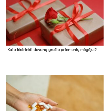
Kaip išsirinkti dovaną grožio priemonių mėgėjui?