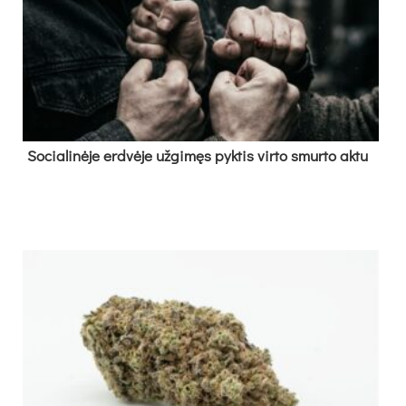
So­cia­li­nė­je erd­vė­je už­gi­męs pyk­tis vir­to smur­to ak­tu