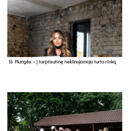
Iš Plungės – į tarptautinę nekilnojamojo turto rinką