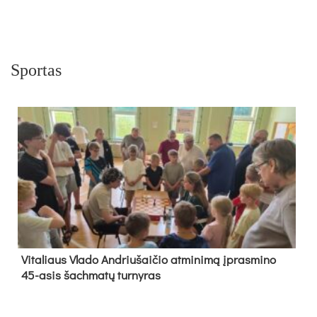
Sportas
Vi­ta­liaus Vla­do And­riu­šai­čio at­mi­ni­mą įpras­mi­no
45-asis šach­ma­tų tur­ny­ras