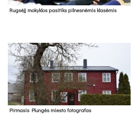
Rug­sė­jį mo­kyk­los pa­si­tiks pil­nes­nė­mis kla­sė­mis
Pir­ma­sis Plun­gės mies­to fo­tog­ra­fas