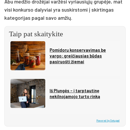
Abu medžio drožėjai varžėsi vyriausiųjų grupėje, mat
visi konkurso dalyviai yra suskirstomi į skirtingas
kategorijas pagal savo amžių.
Taip pat skaitykite
Pomidorų konservavimas be
vargo: greičiausias būdas
pasiruošti žiemai
Iš Plungės – į tarptautinę
nekilnojamojo turto rinką
Powered by Setupad