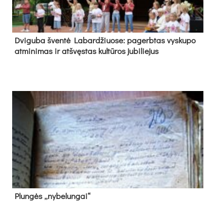
Dvi­gu­ba šven­tė La­bar­džiuo­se: pa­gerb­tas vys­ku­po
at­mi­ni­mas ir at­švęs­tas kul­tū­ros ju­bi­lie­jus
Plun­gės „ny­be­lun­gai“