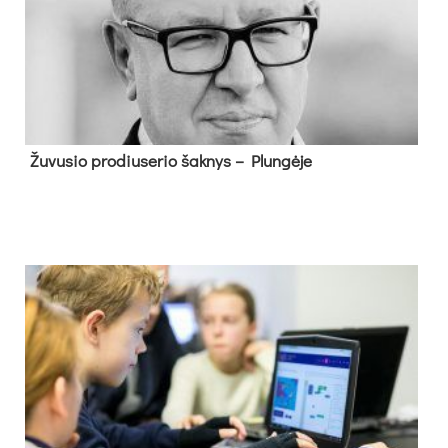
Žu­vu­sio pro­diu­se­rio šak­nys – Plun­gė­je