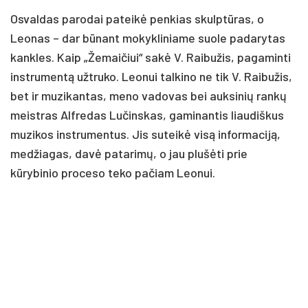
Osvaldas parodai pateikė penkias skulptūras, o
Leonas – dar būnant mokykliniame suole padarytas
kankles. Kaip „Žemaičiui“ sakė V. Raibužis, pagaminti
instrumentą užtruko. Leonui talkino ne tik V. Raibužis,
bet ir muzikantas, meno vadovas bei auksinių rankų
meistras Alfredas Lučinskas, gaminantis liaudiškus
muzikos instrumentus. Jis suteikė visą informaciją,
medžiagas, davė patarimų, o jau plušėti prie
kūrybinio proceso teko pačiam Leonui.