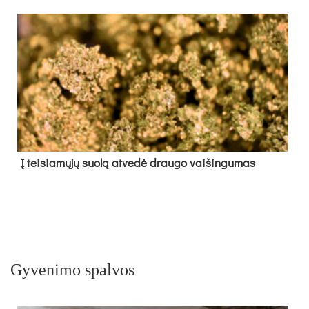
Į tei­sia­mų­jų suo­lą at­ve­dė drau­go vai­šin­gu­mas
Gyvenimo spalvos