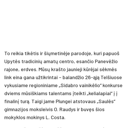
To reikia tikėtis ir šiųmetinėje parodoje, kuri papuoš
Upytės tradicinių amatų centro, esančio Panevėžio
rajone, erdves. Mūsų krašto jaunieji kūrėjai sėkmės
link eina gana užtikrintai – balandžio 26-ąją Telšiuose
vykusiame regioniniame „Sidabro vainikėlio“ konkurse
dviems mūsiškiams talentams įteikti „kelialapiai“ į į
finalinį turą. Taigi jame Plungei atstovaus „Saulės“
gimnazijos moksleivis O. Raudys ir buvęs šios
mokyklos mokinys L. Costa.