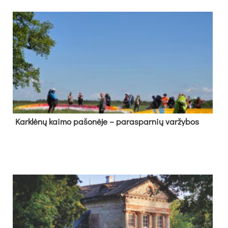
Kark­lė­nų kai­mo pa­šo­nė­je – pa­ras­par­nių var­žy­bos