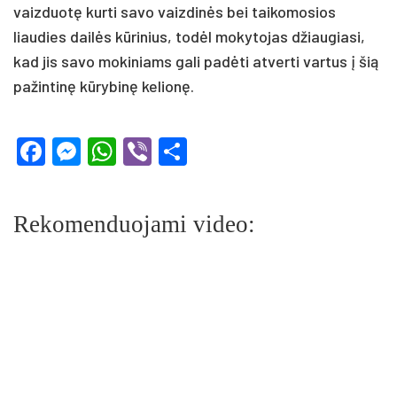
vaizduotę kurti savo vaizdinės bei taikomosios
liaudies dailės kūrinius, todėl mokytojas džiaugiasi,
kad jis savo mokiniams gali padėti atverti vartus į šią
pažintinę kūrybinę kelionę.
Facebook
Messenger
WhatsApp
Viber
Share
Rekomenduojami video: