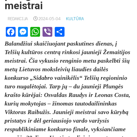
meistrai
REDAKCIJA
2024-05-04
KULTŪRA
Facebook
Messenger
WhatsApp
Viber
Share
Balandžiui skaičiuojant paskutines dienas, į
Telšių kultūros centrą rinkosi jaunieji Žemaitijos
meistrai. Čia vykusio renginio metu paskelbti šių
metų Lietuvos moksleivių liaudies dailės
konkurso „Sidabro vainikėlis“ Telšių regioninio
turo nugalėtojai. Tarp jų – du jaunieji Plungės
krašto kūrėjai: Osvaldas Raudys ir Leonas Costa,
kurių mokytojas – žinomas tautodailininkas
Viktoras Raibužis. Jaunieji meistrai savo kūrybą
pristatys ir dėl geriausiojo vardo varžysis
respublikiniame konkurso finale, vyksiančiame