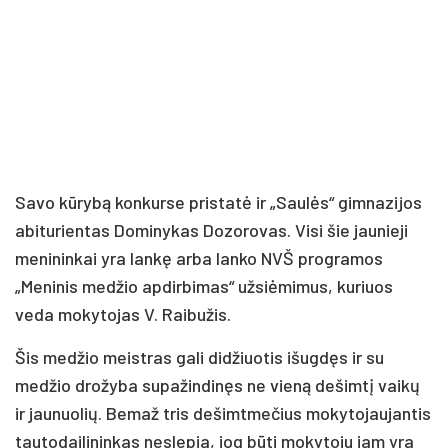
Savo kūrybą konkurse pristatė ir „Saulės“ gimnazijos
abiturientas Dominykas Dozorovas. Visi šie jaunieji
menininkai yra lankę arba lanko NVŠ programos
„Meninis medžio apdirbimas“ užsiėmimus, kuriuos
veda mokytojas V. Raibužis.
Šis medžio meistras gali didžiuotis išugdęs ir su
medžio drožyba supažindinęs ne vieną dešimtį vaikų
ir jaunuolių. Bemaž tris dešimtmečius mokytojaujantis
tautodailininkas neslepia, jog būti mokytoju jam yra