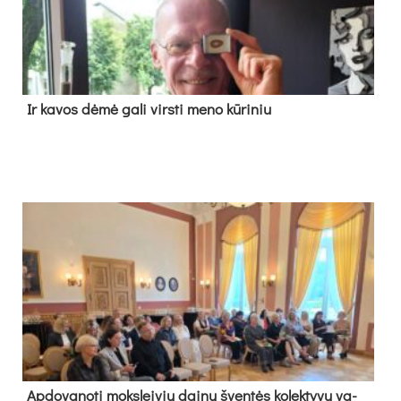
Ir ka­vos dė­mė ga­li virs­ti me­no kū­ri­niu
Ap­do­va­no­ti moks­lei­vių dai­nų šven­tės ko­lek­ty­vų va­