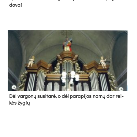
do­vai
Dėl var­go­nų su­si­ta­rė, o dėl pa­ra­pi­jos na­mų dar rei­
kės žy­gių