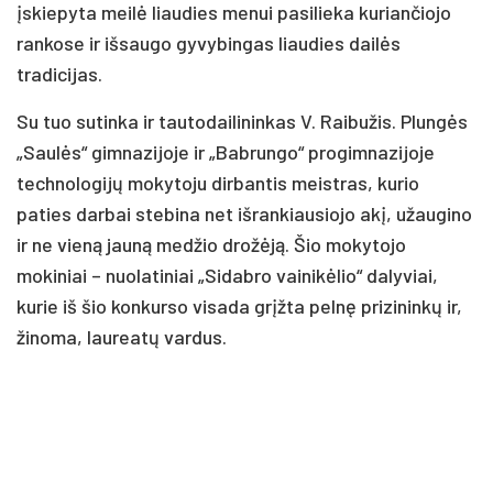
įskiepyta meilė liaudies menui pasilieka kuriančiojo
rankose ir išsaugo gyvybingas liaudies dailės
tradicijas.
Su tuo sutinka ir tautodailininkas V. Raibužis. Plungės
„Saulės“ gimnazijoje ir „Babrungo“ progimnazijoje
technologijų mokytoju dirbantis meistras, kurio
paties darbai stebina net išrankiausiojo akį, užaugino
ir ne vieną jauną medžio drožėją. Šio mokytojo
mokiniai – nuolatiniai „Sidabro vainikėlio“ dalyviai,
kurie iš šio konkurso visada grįžta pelnę prizininkų ir,
žinoma, laureatų vardus.