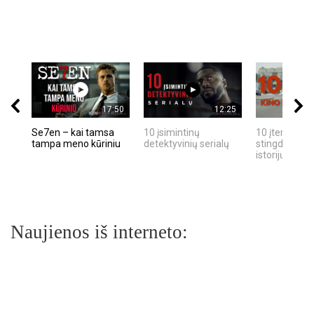
17:50
12:25
Se7en – kai tamsa
10 įsimintinų
10 įtemptų, k
tampa meno kūriniu
detektyvinių serialų
stingdančių k
istorijų
Naujienos iš interneto: