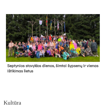
Sep­ty­nios sto­vyk­los die­nos, šim­tai šyp­se­nų ir vie­nas
iš­ti­ki­mas lie­tus
Kultūra