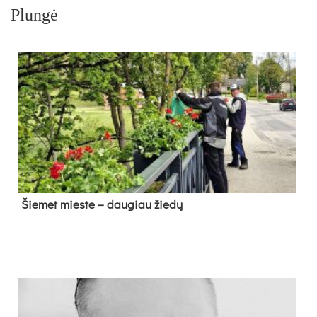
Plungė
Šie­met mies­te – dau­giau žie­dų