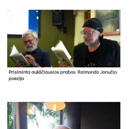
Pri­si­min­ta aukš­čiau­sios pra­bos Rai­mon­do Jo­nu­čio
poe­zi­ja