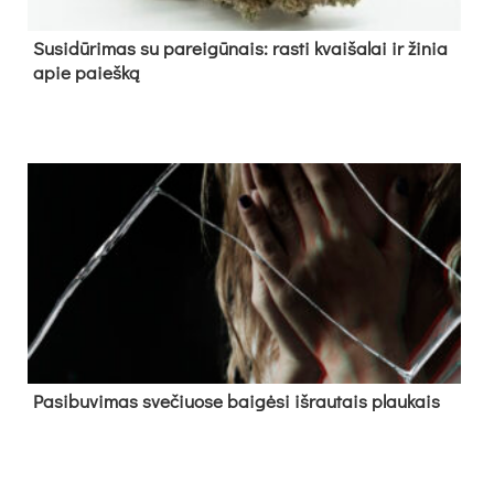
Su­si­dū­ri­mas su pa­rei­gū­nais: ras­ti kvai­ša­lai ir ži­nia
apie paieš­ką
Pa­si­bu­vi­mas sve­čiuo­se bai­gė­si iš­rau­tais plau­kais