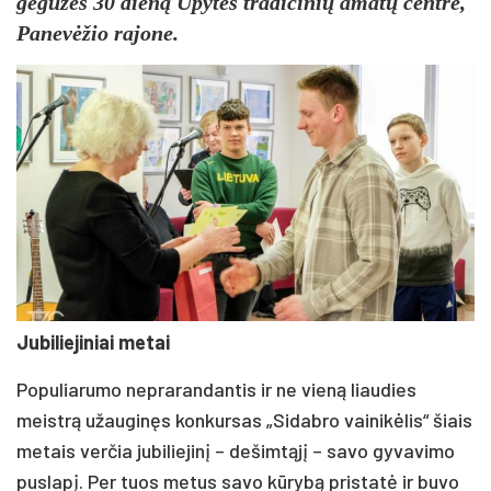
gegužės 30 dieną Upytės tradicinių amatų centre,
Panevėžio rajone.
Jubiliejiniai metai
Populiarumo neprarandantis ir ne vieną liaudies
meistrą užauginęs konkursas „Sidabro vainikėlis“ šiais
metais verčia jubiliejinį – dešimtąjį – savo gyvavimo
puslapį. Per tuos metus savo kūrybą pristatė ir buvo