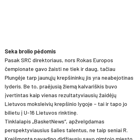
Seka brolio pėdomis
Pasak SRC direktoriaus, nors Rokas Europos
čempionate gavo žaisti ne tiek ir daug, tačiau
Plungėje tarp jaunųjų krepšininkų jis yra neabejotinas
lyderis. Be to, praėjusią žiemą kalvariškis buvo
įvertintas kaip vienas rezultatyviausių žaidėjų
Lietuvos moksleivių krepšinio lygoje – tai ir tapo jo
bilietu į U-16 Lietuvos rinktinę.
Tinklalapis „BasketNews“, apžvelgdamas
perspektyviausius šalies talentus, ne taip seniai R.
Kreišmontą pavadino didžiausiu savo gimtojo miesto