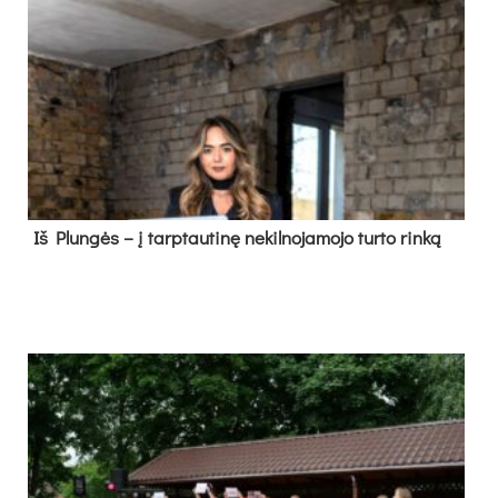
Iš Plungės – į tarptautinę nekilnojamojo turto rinką