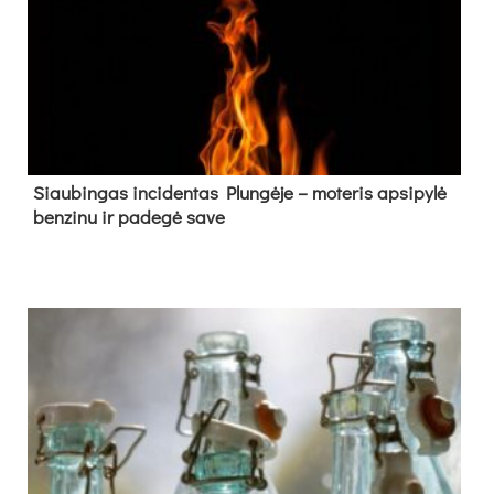
Siau­bin­gas in­ci­den­tas Plun­gė­je – mo­te­ris ap­si­py­lė
ben­zi­nu ir pa­de­gė sa­ve