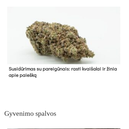
Su­si­dū­ri­mas su pa­rei­gū­nais: ras­ti kvai­ša­lai ir ži­nia
apie paieš­ką
Gyvenimo spalvos