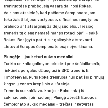
treniruotėse prabėgusią vasarą dalinosi Rokas.
Vaikinas atskleidė, kad pačiame čempionate jam
teko žaisti trijose varžybose, o finalines rungtynes
praleido ant atsarginių žaidėjų suolelio. „Tiesiog
treneris tą dieną nematė manęs rotacijoje“, – sakė
Rokas. Bet įgyta patirtis ir galimybė atstovauti
Lietuvai Europos čempionate esą neįvertinama.
Plungėje – jau keturi aukso medaliai
Turėta unikalia galimybe prisidėti prie šešiolikmečių
rinktinės pergalės džiaugiasi ir SRC treneris E.
Timofejevas, kuris Roką treniruoja nuo pat šio pirmųjų
žingsnių centro krepšinio aikštelėje.
Treneris suskaičiavo, kad jo ir Roko naktį iš
sekmadienio į pirmadienį į Plungę atvežti Europos
čempionato aukso medaliai – trečias ir ketvirtas