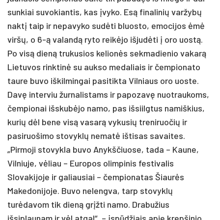
sunkiai suvokiantis, kas įvyko. Esą finalinių varžybų
naktį taip ir nepavyko sudėti bluosto, emocijos ėmė
viršų, o 6-ą valandą ryto reikėjo išjudėti į oro uostą.
Po visą dieną trukusios kelionės sekmadienio vakarą
Lietuvos rinktinė su aukso medaliais ir čempionato
taure buvo iškilmingai pasitikta Vilniaus oro uoste.
Davę interviu žurnalistams ir papozavę nuotraukoms,
čempionai išskubėjo namo, pas išsiilgtus namiškius,
kurių dėl bene visą vasarą vykusių treniruočių ir
pasiruošimo stovyklų nematė ištisas savaites.
„Pirmoji stovykla buvo Anykščiuose, tada – Kaune,
Vilniuje, vėliau – Europos olimpinis festivalis
Slovakijoje ir galiausiai – čempionatas Šiaurės
Makedonijoje. Buvo nelengva, tarp stovyklų
turėdavom tik dieną grįžti namo. Drabužius
išsiplaunam ir vėl atgal“, – įspūdžiais apie krepšinio