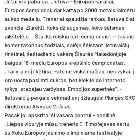
„Ir tai yra pabaiga. Lietuva – Europos karaliai,
Europos čempionai, dar kartą po 2008 metais laimėtų
aukso medalių. Treneriai spaudžia rankas, lietuvaičiai
švenčia. Žiūrėkit, koks džiaugsmas, koks šėlsmas
aikštelėje… Štai ką reiškia būti čempionais“, – tokiais
komentatoriaus žodžiais, salėje šėlstant lietuvaičių
rinktinei, šeštadienio vakarą Šiaurės Makedonijoje
baigėsi 16-mečių Europos krepšinio čempionatas.
„Tai yra neįtikėtina. Pats ne viską mačiau, nes vykau į
oro uostą pasiimti dukros, bet kiek leido interneto
ryšys, stebėjau varžybas. Emocijos superinės“, –
lietuvaičių pergale sekmadienį džiaugėsi Plungės SRC
direktorius Alvydas Viršilas.
Pasak jo, apskritai ši vasara centrui – neeilinė.
„Liepos viduryje mūsų treneris E. Timofejevas kartu
su Roku Europos jaunimo olimpiniame festivalyje