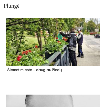
Plungė
Šie­met mies­te – dau­giau žie­dų