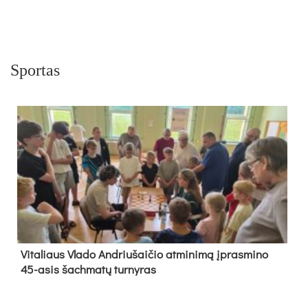
Sportas
Vi­ta­liaus Vla­do And­riu­šai­čio at­mi­ni­mą įpras­mi­no
45-asis šach­ma­tų tur­ny­ras