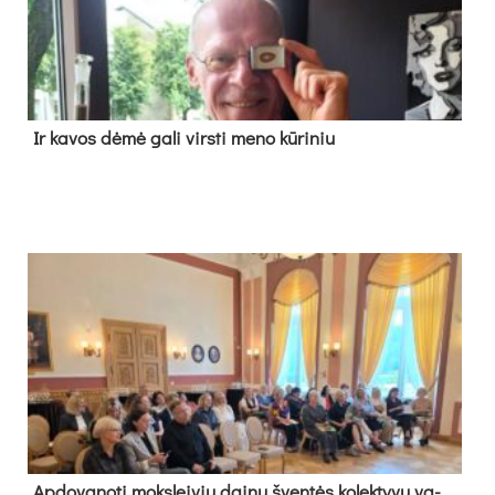
Ir ka­vos dė­mė ga­li virs­ti me­no kū­ri­niu
Ap­do­va­no­ti moks­lei­vių dai­nų šven­tės ko­lek­ty­vų va­