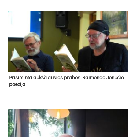
Pri­si­min­ta aukš­čiau­sios pra­bos Rai­mon­do Jo­nu­čio
poe­zi­ja