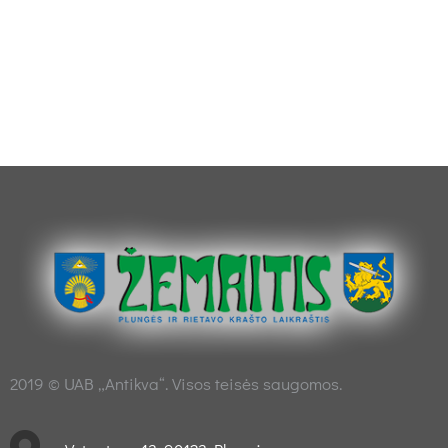
2019 © UAB „Antikva“. Visos teisės saugomos.