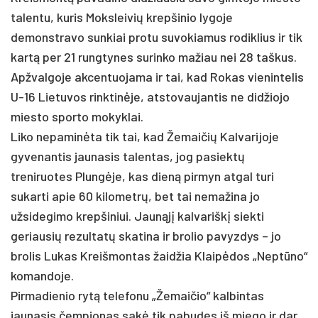
talentu, kuris Moksleivių krepšinio lygoje
demonstravo sunkiai protu suvokiamus rodiklius ir tik
kartą per 21 rungtynes surinko mažiau nei 28 taškus.
Apžvalgoje akcentuojama ir tai, kad Rokas vienintelis
U-16 Lietuvos rinktinėje, atstovaujantis ne didžiojo
miesto sporto mokyklai.
Liko nepaminėta tik tai, kad Žemaičių Kalvarijoje
gyvenantis jaunasis talentas, jog pasiektų
treniruotes Plungėje, kas dieną pirmyn atgal turi
sukarti apie 60 kilometrų, bet tai nemažina jo
užsidegimo krepšiniui. Jaunąjį kalvariškį siekti
geriausių rezultatų skatina ir brolio pavyzdys – jo
brolis Lukas Kreišmontas žaidžia Klaipėdos „Neptūno“
komandoje.
Pirmadienio rytą telefonu „Žemaičio“ kalbintas
jaunasis čempionas sakė tik pabudęs iš miego ir dar