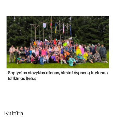
Sep­ty­nios sto­vyk­los die­nos, šim­tai šyp­se­nų ir vie­nas
iš­ti­ki­mas lie­tus
Kultūra