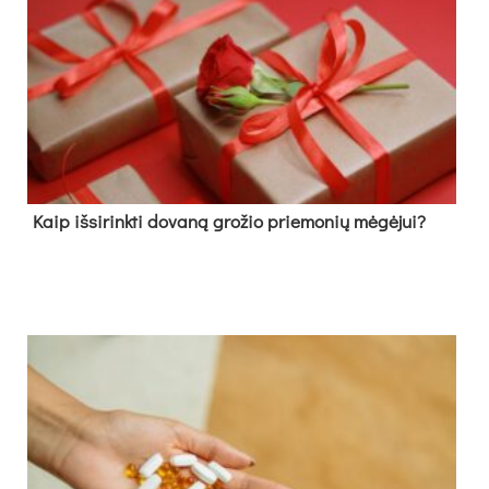
Kaip išsirinkti dovaną grožio priemonių mėgėjui?