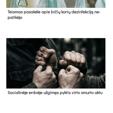
Teis­mas pa­sa­kė­le apie bi­čių ko­rių de­zin­fek­ci­ją ne­
pa­ti­kė­jo
So­cia­li­nė­je erd­vė­je už­gi­męs pyk­tis vir­to smur­to ak­tu