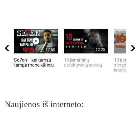
17:50
12:25
Se7en – kai tamsa
10 įsimintinų
10 įtemptų, k
tampa meno kūriniu
detektyvinių serialų
stingdančių k
istorijų
Naujienos iš interneto: