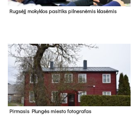
Rug­sė­jį mo­kyk­los pa­si­tiks pil­nes­nė­mis kla­sė­mis
Pir­ma­sis Plun­gės mies­to fo­tog­ra­fas