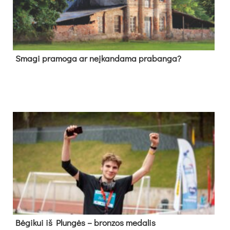
Sma­gi pra­mo­ga ar neį­kan­da­ma pra­ban­ga?
Bė­gi­kui iš Plun­gės – bron­zos me­da­lis