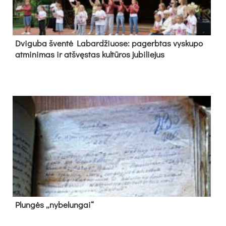
Dvi­gu­ba šven­tė La­bar­džiuo­se: pa­gerb­tas vys­ku­po
at­mi­ni­mas ir at­švęs­tas kul­tū­ros ju­bi­lie­jus
Plun­gės „ny­be­lun­gai“