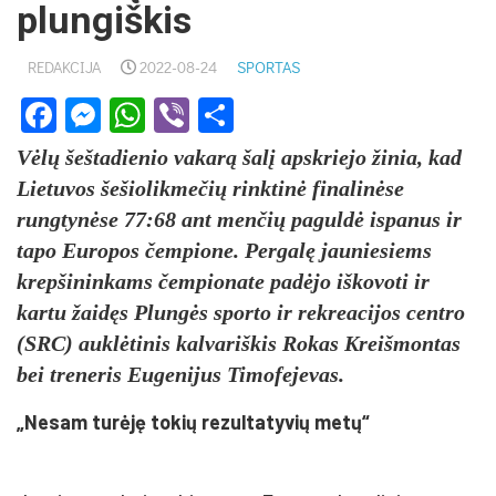
plungiškis
REDAKCIJA
2022-08-24
SPORTAS
Facebook
Messenger
WhatsApp
Viber
Share
Vėlų šeštadienio vakarą šalį apskriejo žinia, kad
Lietuvos šešiolikmečių rinktinė finalinėse
rungtynėse 77:68 ant menčių paguldė ispanus ir
tapo Europos čempione. Pergalę jauniesiems
krepšininkams čempionate padėjo iškovoti ir
kartu žaidęs Plungės sporto ir rekreacijos centro
(SRC) auklėtinis kalvariškis Rokas Kreišmontas
bei treneris Eugenijus Timofejevas.
„Nesam turėję tokių rezultatyvių metų“