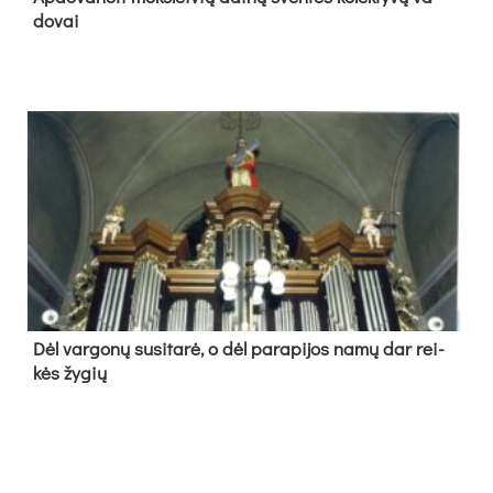
do­vai
Dėl var­go­nų su­si­ta­rė, o dėl pa­ra­pi­jos na­mų dar rei­
kės žy­gių