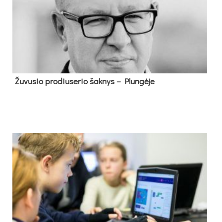
Žu­vu­sio pro­diu­se­rio šak­nys – Plun­gė­je