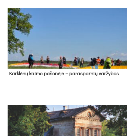
Kark­lė­nų kai­mo pa­šo­nė­je – pa­ras­par­nių var­žy­bos