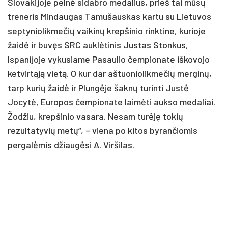
Slovakijoje pelnė sidabro medalius, prieš tai mūsų
treneris Mindaugas Tamušauskas kartu su Lietuvos
septyniolikmečių vaikinų krepšinio rinktine, kurioje
žaidė ir buvęs SRC auklėtinis Justas Stonkus,
Ispanijoje vykusiame Pasaulio čempionate iškovojo
ketvirtąją vietą. O kur dar aštuoniolikmečių merginų,
tarp kurių žaidė ir Plungėje šaknų turinti Justė
Jocytė, Europos čempionate laimėti aukso medaliai.
Žodžiu, krepšinio vasara. Nesam turėję tokių
rezultatyvių metų“, – viena po kitos byrančiomis
pergalėmis džiaugėsi A. Viršilas.