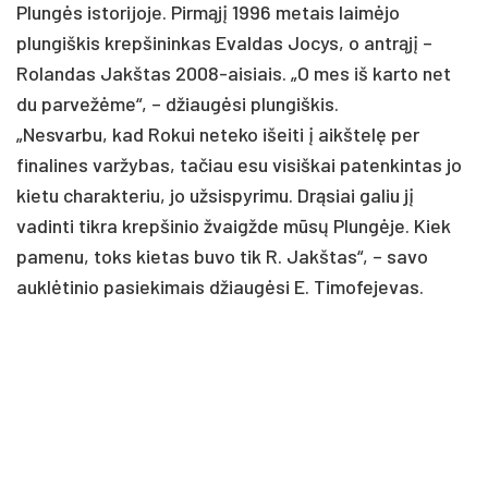
Plungės istorijoje. Pirmąjį 1996 metais laimėjo
plungiškis krepšininkas Evaldas Jocys, o antrąjį –
Rolandas Jakštas 2008-aisiais. „O mes iš karto net
du parvežėme“, – džiaugėsi plungiškis.
„Nesvarbu, kad Rokui neteko išeiti į aikštelę per
finalines varžybas, tačiau esu visiškai patenkintas jo
kietu charakteriu, jo užsispyrimu. Drąsiai galiu jį
vadinti tikra krepšinio žvaigžde mūsų Plungėje. Kiek
pamenu, toks kietas buvo tik R. Jakštas“, – savo
auklėtinio pasiekimais džiaugėsi E. Timofejevas.