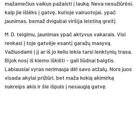
mažamečius vaikus pažaisti į lauką. Neva nesužiūrėsi,
kaip jie išlėks į gatvę, kurioje vairuotojai, ypač
jaunimas, bemaž dvigubai viršija leistiną greitį.
M. D. teigimu, jaunimas ypač aktyvus vakarais. Visi
renkasi į toje gatvėje esantį garažų masyvą.
Važiuodami į jį ar iš jo keliu lekia tarsi lenktynių trasa.
Bijok nosį iš kiemo iškišti – gali liūdnai baigtis.
Labiausiai vyras nerimauja dėl savo atžalų. Nors juos
visada akylai prižiūri, bet maža kokią akimirką
nukreips akis ir šie išpuls į nesaugią gatvę.