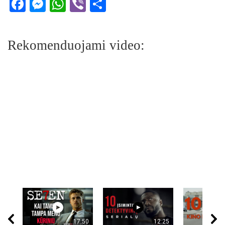
Facebook
Messenger
WhatsApp
Viber
Share
Rekomenduojami video:
17:50
12:25