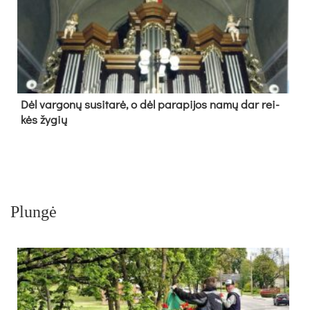
Dėl var­go­nų su­si­ta­rė, o dėl pa­ra­pi­jos na­mų dar rei­
kės žy­gių
Plungė