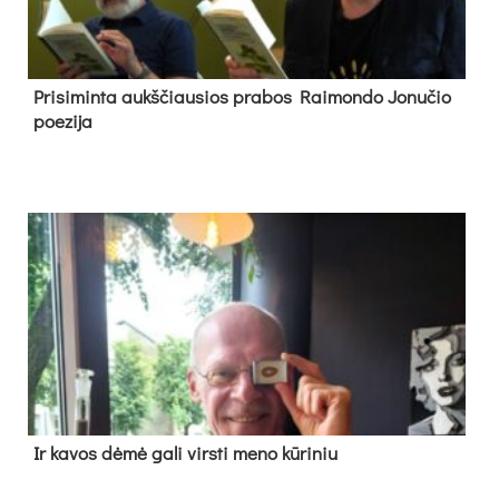
Pri­si­min­ta aukš­čiau­sios pra­bos Rai­mon­do Jo­nu­čio
poe­zi­ja
Ir ka­vos dė­mė ga­li virs­ti me­no kū­ri­niu