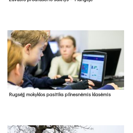
Rug­sė­jį mo­kyk­los pa­si­tiks pil­nes­nė­mis kla­sė­mis