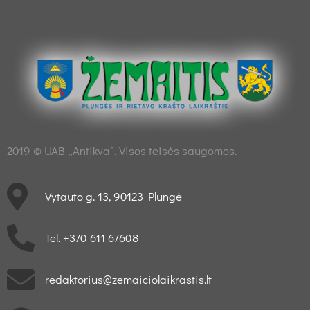
2019 © UAB „Antikva“. Visos teisės saugomos.
Vytauto g. 13, 90123 Plungė
Tel. +370 611 67608
redaktorius@zemaiciolaikrastis.lt