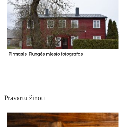
Pir­ma­sis Plun­gės mies­to fo­tog­ra­fas
Pravartu žinoti