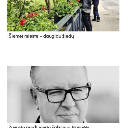
Šie­met mies­te – dau­giau žie­dų
Žu­vu­sio pro­diu­se­rio šak­nys – Plun­gė­je