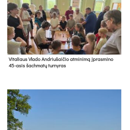
Vi­ta­liaus Vla­do And­riu­šai­čio at­mi­ni­mą įpras­mi­no
45-asis šach­ma­tų tur­ny­ras