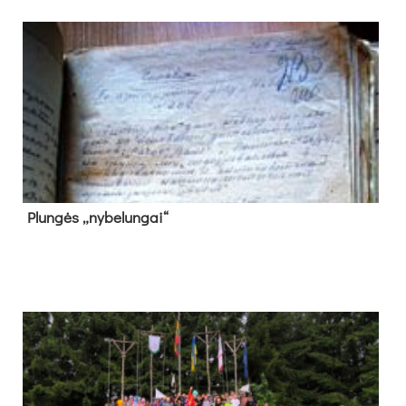
Plun­gės „ny­be­lun­gai“