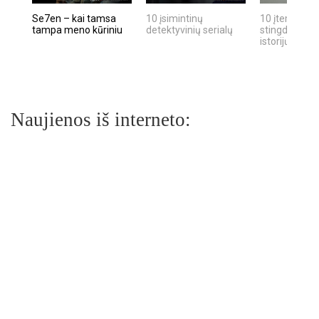
Se7en – kai tamsa
10 įsimintinų
10 įtemptų, k
tampa meno kūriniu
detektyvinių serialų
stingdančių k
istorijų
Naujienos iš interneto: