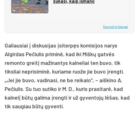
su­ka­si, kaip iš­ma­no
Powered by Setupad
Galiausiai į diskusijas įsiterpęs komisijos narys
Algirdas Pečiulis priminė, kad iki Miškų gatvės
remonto greitį mažinantys kalneliai ten buvo, tik
tiksliai neprisiminė, kuriame ruože jie buvo įrengti.
„Jei jie buvo, vadinasi, ne be reikalo“, – aiškino A.
Pečiulis. Su tuo sutiko ir M. D., kuris prasitarė, kad
kalnelį būtų galima įrengti ir už gyventojų lėšas, kad
tik saugiau būtų gyventi.