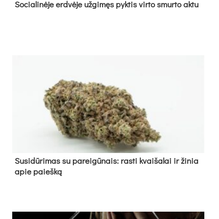
So­cia­li­nė­je erd­vė­je už­gi­męs pyk­tis vir­to smur­to ak­tu
Su­si­dū­ri­mas su pa­rei­gū­nais: ras­ti kvai­ša­lai ir ži­nia
apie paieš­ką