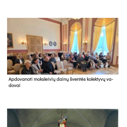
Ap­do­va­no­ti moks­lei­vių dai­nų šven­tės ko­lek­ty­vų va­
do­vai