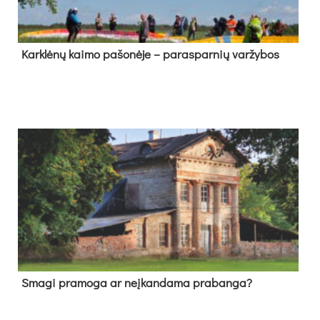
Kark­lė­nų kai­mo pa­šo­nė­je – pa­ras­par­nių var­žy­bos
Sma­gi pra­mo­ga ar neį­kan­da­ma pra­ban­ga?