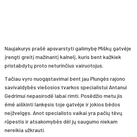
Naujakurys prašė apsvarstyti galimybę Miškų gatvėje
įrengti greitį mažinantį kalnelį, kuris bent kažkiek
pristabdytų proto neturinčius vairuotojus.
Tačiau vyro nuogąstavimai bent jau Plungės rajono
savivaldybės viešosios tvarkos specialistui Antanui
Gedrimui nepasirodė labai rimti. Posėdžio metu jis
ėmė aiškinti lankęsis toje gatvėje ir jokios bėdos
neįžvelgęs. Anot specialisto vaikai yra pačių tėvų
rūpestis ir atsakomybės dėl jų saugumo niekam
nereikia užkrauti.