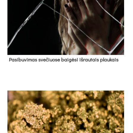
Pa­si­bu­vi­mas sve­čiuo­se bai­gė­si iš­rau­tais plau­kais