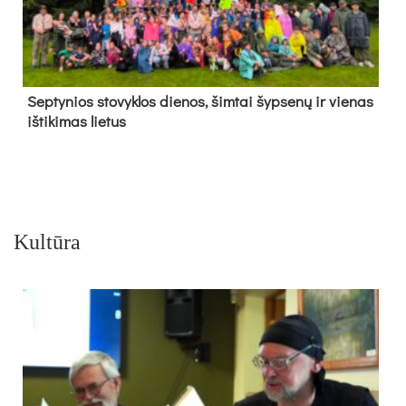
Sep­ty­nios sto­vyk­los die­nos, šim­tai šyp­se­nų ir vie­nas
iš­ti­ki­mas lie­tus
Kultūra