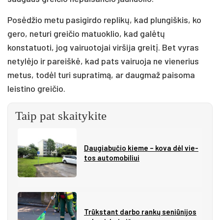
Posėdžio metu pasigirdo replikų, kad plungiškis, ko
gero, neturi greičio matuoklio, kad galėtų
konstatuoti, jog vairuotojai viršija greitį. Bet vyras
netylėjo ir pareiškė, kad pats vairuoja ne vienerius
metus, todėl turi supratimą, ar daugmaž paisoma
leistino greičio.
Taip pat skaitykite
Dau­gia­bu­čio kie­me – ko­va dėl vie­
tos au­to­mo­bi­liui
Trūks­tant dar­bo ran­kų se­niū­ni­jos