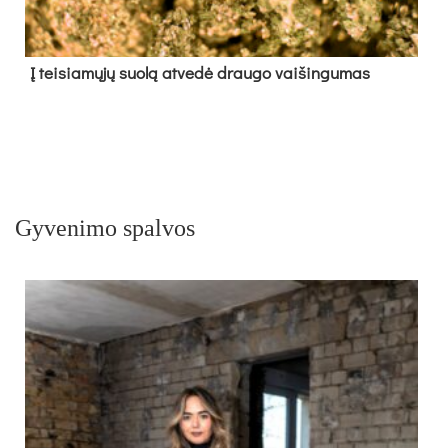
Į tei­sia­mų­jų suo­lą at­ve­dė drau­go vai­šin­gu­mas
Gyvenimo spalvos