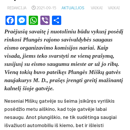
REDAKCIJA
2021-09-15
AKTUALIJOS
VAIKAI
VAIKAI
Facebook
Messenger
WhatsApp
Viber
Share
Praėjusią savaitę į nuotoliniu būdu vykusį posėdį
rinkosi Plungės rajono savivaldybės saugaus
eismo organizavimo komisijos nariai. Kaip
visada, jiems teko svarstyti ne vieną prašymą,
susijusį su eismo saugumu mieste ar už jo ribų.
Vieną tokių buvo pateikęs Plungės Miškų gatvės
naujakurys M. D., prašęs įrengti greitį mažinantį
kalnelį šioje gatvėje.
Neseniai Miškų gatvėje su šeima įsikūręs vyriškis
posėdžio metu aiškino, kad toje gatvėje labai
nesaugu. Anot plungiškio, ne tik sudėtinga saugiai
išvažiuoti automobiliu iš kiemo, bet ir išleisti