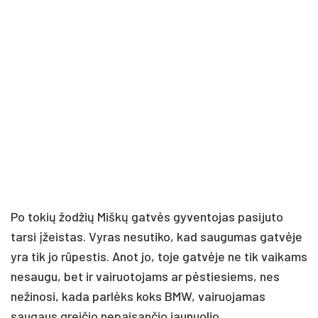
Po tokių žodžių Miškų gatvės gyventojas pasijuto
tarsi įžeistas. Vyras nesutiko, kad saugumas gatvėje
yra tik jo rūpestis. Anot jo, toje gatvėje ne tik vaikams
nesaugu, bet ir vairuotojams ar pėstiesiems, nes
nežinosi, kada parlėks koks BMW, vairuojamas
saugaus greičio nepaisančio jaunuolio.