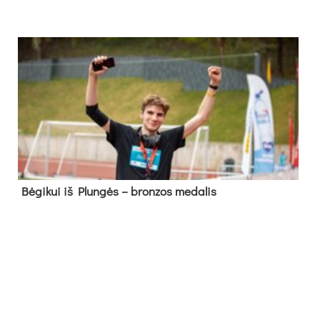
Bė­gi­kui iš Plun­gės – bron­zos me­da­lis