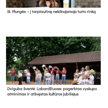
Iš Plungės – į tarptautinę nekilnojamojo turto rinką
Dvi­gu­ba šven­tė La­bar­džiuo­se: pa­gerb­tas vys­ku­po
at­mi­ni­mas ir at­švęs­tas kul­tū­ros ju­bi­lie­jus