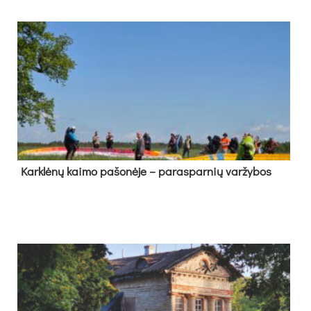
Kark­lė­nų kai­mo pa­šo­nė­je – pa­ras­par­nių var­žy­bos