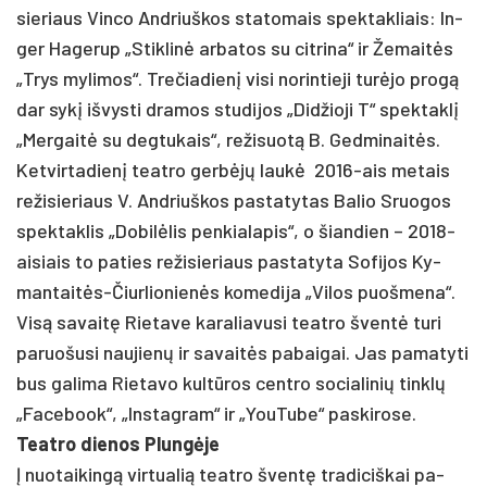
sie­riaus Vin­co And­riuš­kos sta­to­mais spek­tak­liais: In­
ger Ha­ge­rup „Stik­linė ar­ba­tos su cit­ri­na“ ir Že­maitės
„Trys my­li­mos“. Tre­čia­dienį vi­si no­rin­tie­ji turė­jo pro­gą
dar sykį iš­vys­ti dra­mos stu­di­jos „Did­žio­ji T“ spek­taklį
„Mer­gaitė su deg­tu­kais“, re­ži­suotą B. Ged­mi­naitės.
Ket­vir­ta­dienį teat­ro gerbėjų laukė 2016-ais me­tais
re­ži­sie­riaus V. And­riuš­kos pa­sta­ty­tas Ba­lio Sruo­gos
spek­tak­lis „Do­bilė­lis pen­kia­la­pis“, o šian­dien – 2018-
ai­siais to pa­ties re­ži­sie­riaus pa­sta­ty­ta So­fi­jos Ky­
man­taitės-Čiur­lio­nienės ko­me­di­ja „Vi­los puoš­me­na“.
Visą sa­vaitę Rie­ta­ve ka­ra­lia­vu­si teat­ro šventė tu­ri
pa­ruo­šu­si nau­jienų ir sa­vaitės pa­bai­gai. Jas pa­ma­ty­ti
bus ga­li­ma Rie­ta­vo kultū­ros cent­ro so­cia­li­nių tinklų
„Fa­ce­book“, „Ins­tag­ram“ ir „You­Tu­be“ pa­ski­ro­se.
Teat­ro die­nos Plungė­je
Į nuo­tai­kingą vir­tua­lią teat­ro šventę tra­di­ciš­kai pa­