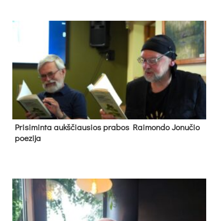
Pri­si­min­ta aukš­čiau­sios pra­bos Rai­mon­do Jo­nu­čio
poe­zi­ja