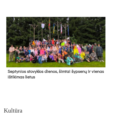
Sep­ty­nios sto­vyk­los die­nos, šim­tai šyp­se­nų ir vie­nas
iš­ti­ki­mas lie­tus
Kultūra