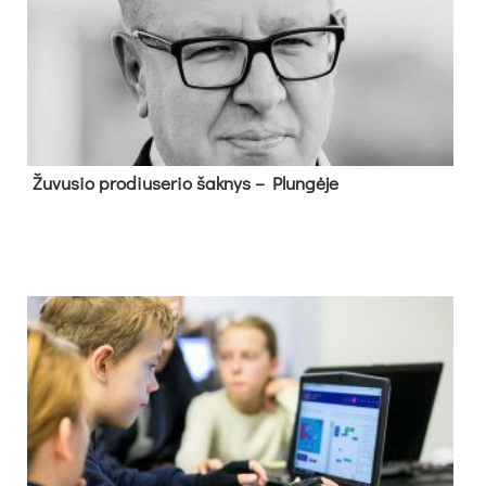
Žu­vu­sio pro­diu­se­rio šak­nys – Plun­gė­je