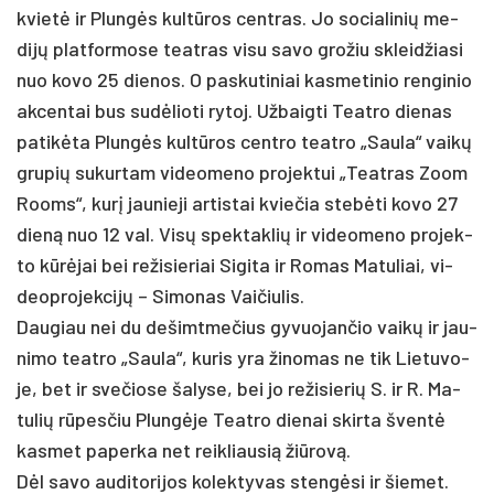
kvietė ir Plungės kultū­ros cent­ras. Jo so­cia­li­nių me­
dijų plat­for­mo­se teat­ras vi­su sa­vo gro­žiu skleid­žia­si
nuo ko­vo 25 die­nos. O pa­sku­ti­niai kas­me­ti­nio ren­gi­nio
ak­cen­tai bus su­dėlio­ti ry­toj. Už­baig­ti Teat­ro die­nas
pa­tikė­ta Plungės kultū­ros cent­ro teat­ro „Sau­la“ vaikų
gru­pių su­kur­tam vi­deo­me­no pro­jek­tui „Teat­ras Zoom
Rooms“, kurį jau­nie­ji ar­tis­tai kvie­čia stebė­ti ko­vo 27
dieną nuo 12 val. Visų spek­tak­lių ir vi­deo­me­no pro­jek­
to kūrėjai bei re­ži­sie­riai Si­gi­ta ir Ro­mas Ma­tu­liai, vi­
deop­ro­jek­cijų – Si­mo­nas Vai­čiu­lis.
Dau­giau nei du de­šimt­me­čius gy­vuo­jan­čio vaikų ir jau­
ni­mo teat­ro „Sau­la“, ku­ris yra ži­no­mas ne tik Lie­tu­vo­
je, bet ir sve­čio­se ša­ly­se, bei jo re­ži­sie­rių S. ir R. Ma­
tu­lių rūpes­čiu Plungė­je Teat­ro die­nai skir­ta šventė
kas­met pa­per­ka net reik­liau­sią žiū­rovą.
Dėl sa­vo au­di­to­ri­jos ko­lek­ty­vas stengė­si ir šie­met.