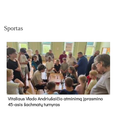
Sportas
Vi­ta­liaus Vla­do And­riu­šai­čio at­mi­ni­mą įpras­mi­no
45-asis šach­ma­tų tur­ny­ras