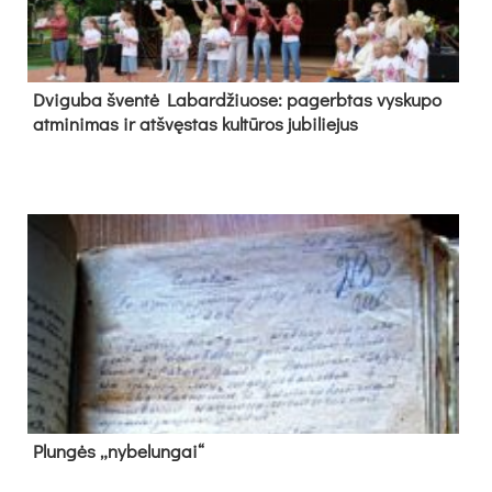
Dvi­gu­ba šven­tė La­bar­džiuo­se: pa­gerb­tas vys­ku­po
at­mi­ni­mas ir at­švęs­tas kul­tū­ros ju­bi­lie­jus
Plun­gės „ny­be­lun­gai“