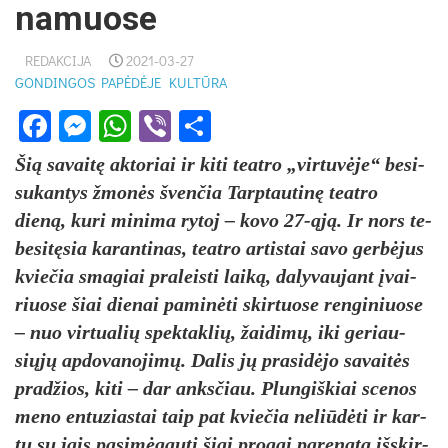
namuose
REDAKCIJA
2021-03-27
GONDINGOS PAPĖDĖJE
KULTŪRA
Facebook
Messenger
WhatsApp
Viber
Share
Šią sa­vaitę ak­to­riai ir ki­ti teat­ro „vir­tuvė­je“ be­si­
su­kan­tys žmonės šven­čia Tarp­tau­tinę teat­ro
dieną, ku­ri mi­ni­ma ry­toj – ko­vo 27-ąją. Ir nors te­
be­sitę­sia ka­ran­ti­nas, teat­ro ar­tis­tai sa­vo gerbė­jus
kvie­čia sma­giai pra­leis­ti laiką, da­ly­vau­jant įvai­
riuo­se šiai die­nai pa­minė­ti skir­tuo­se ren­gi­niuo­se
– nuo vir­tua­lių spek­tak­lių, žai­dimų, iki ge­riau­
siųjų ap­do­va­no­jimų. Da­lis jų pra­si­dėjo sa­vaitės
pra­džios, ki­ti – dar anks­čiau. Plun­giš­kiai sce­nos
me­no en­tu­zias­tai taip pat kvie­čia ne­liūdė­ti ir kar­
tu su jais pa­si­mėgau­ti šiai pro­gai pa­reng­ta išs­kir­