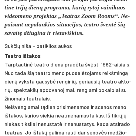
ti­ne trijų dienų pro­gra­ma, ku­rią ry­toj vai­ni­kuos
vi­deo­me­no pro­jek­tas „Teat­ras Zoom Rooms“. Ne­
pai­sant ne­pa­lan­kios si­tua­ci­jos, teat­ro šventė šią
sa­vaitę džiu­gi­na ir rie­ta­viš­kius.
Sukčių niša – patiklios aukos
Teat­ro iš­ta­kos
Tarp­tau­tinė teat­ro die­na pra­dėta švęsti 1962-ai­siais.
Nuo ta­da šią teat­ro me­no puo­selė­to­jams reikš­mingą
dieną vyks­ta gau­sybė ren­gi­nių, ge­riau­sių teat­ro ak­to­
rių, spek­tak­lių ap­do­va­no­ji­mai, ren­gia­mi po­kal­biai su
ži­no­mais teat­ra­lais.
Neiš­ven­gia­mai tądien pri­si­me­na­mos ir sce­nos me­no
iš­ta­kos, ku­rios sie­kia neat­me­na­mus lai­kus. Iš tikrųjų
nie­kas tiks­liai ne­nus­tatė ir ne­nus­ta­tys, ka­da at­si­ra­do
teat­ras. Jo iš­takų ga­li­ma ras­ti dar se­novės med­žio­