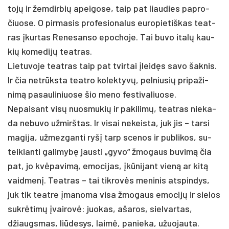
tojų ir žem­dir­bių apei­go­se, taip pat liau­dies pa­pro­
čiuo­se. O pir­ma­sis pro­fe­sio­na­lus eu­ro­pie­tiš­kas teat­
ras įkur­tas Re­ne­san­so epo­cho­je. Tai bu­vo italų kau­
kių ko­me­dijų teat­ras.
Lie­tu­vo­je teat­ras taip pat tvir­tai įleidęs sa­vo šak­nis.
Ir čia ne­trūksta teat­ro ko­lek­tyvų, pel­niu­sių pri­pa­ži­
nimą pa­sau­li­niuo­se šio me­no fes­ti­va­liuo­se.
Ne­pai­sant visų nuo­smu­kių ir pa­ki­limų, teat­ras nie­ka­
da ne­bu­vo už­mirš­tas. Ir vi­sai ne­keis­ta, juk jis – tar­si
ma­gi­ja, už­mez­gan­ti ryšį tarp sce­nos ir pub­li­kos, su­
tei­kian­ti ga­li­mybę jaus­ti „gy­vo“ žmo­gaus bu­vimą čia
pat, jo kvėpa­vimą, emo­ci­jas, įkūni­jant vieną ar kitą
vaid­menį. Teat­ras – tai tik­rovės me­ni­nis at­spin­dys,
juk tik teat­re įma­no­ma vi­sa žmo­gaus emo­cijų ir sie­los
su­krėtimų įvai­rovė: juo­kas, aša­ros, siel­var­tas,
džiaugs­mas, liū­de­sys, laimė, pa­nie­ka, užuo­jau­ta.