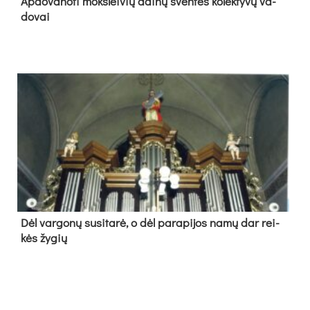
Ap­do­va­no­ti moks­lei­vių dai­nų šven­tės ko­lek­ty­vų va­
do­vai
Dėl var­go­nų su­si­ta­rė, o dėl pa­ra­pi­jos na­mų dar rei­
kės žy­gių