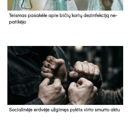
Teis­mas pa­sa­kė­le apie bi­čių ko­rių de­zin­fek­ci­ją ne­
pa­ti­kė­jo
So­cia­li­nė­je erd­vė­je už­gi­męs pyk­tis vir­to smur­to ak­tu