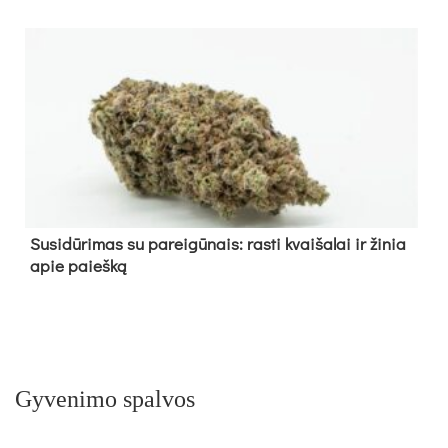
Su­si­dū­ri­mas su pa­rei­gū­nais: ras­ti kvai­ša­lai ir ži­nia
apie paieš­ką
Gyvenimo spalvos