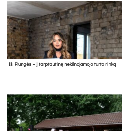
Iš Plungės – į tarptautinę nekilnojamojo turto rinką