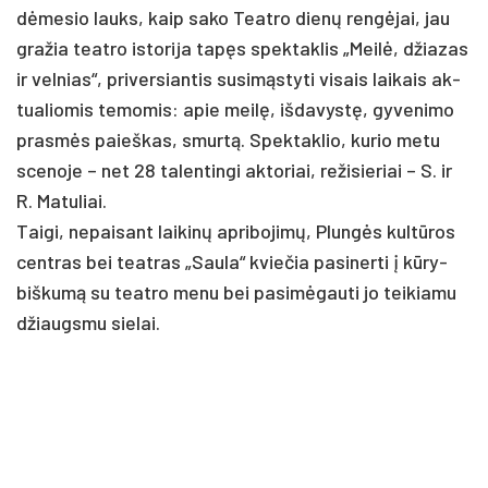
dėme­sio lauks, kaip sa­ko Teat­ro dienų rengė­jai, jau
gra­žia teat­ro is­to­ri­ja tapęs spek­tak­lis „Meilė, džia­zas
ir vel­nias“, pri­ver­sian­tis su­si­mąsty­ti vi­sais lai­kais ak­
tua­lio­mis te­mo­mis: apie meilę, iš­da­vystę, gy­ve­ni­mo
pra­smės paieš­kas, smurtą. Spek­tak­lio, ku­rio me­tu
sce­no­je – net 28 ta­len­tin­gi ak­to­riai, re­ži­sie­riai – S. ir
R. Ma­tu­liai.
Tai­gi, ne­pai­sant lai­kinų ap­ri­bo­jimų, Plungės kultū­ros
cent­ras bei teat­ras „Sau­la“ kvie­čia pa­si­ner­ti į kūry­
biš­kumą su teat­ro me­nu bei pa­si­mėgau­ti jo tei­kia­mu
džiaugs­mu sie­lai.