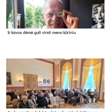
Ir ka­vos dė­mė ga­li virs­ti me­no kū­ri­niu