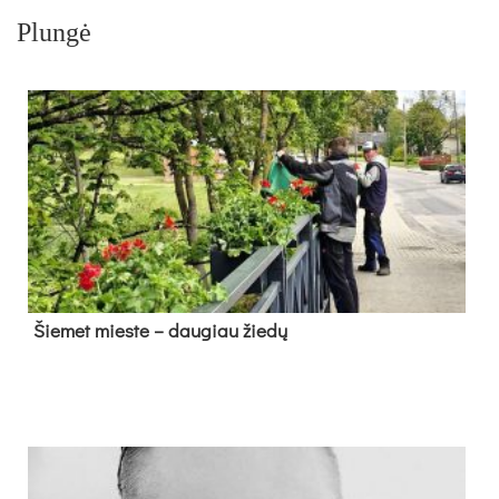
Plungė
Šie­met mies­te – dau­giau žie­dų