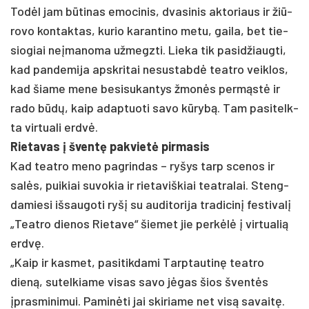
Todėl jam būti­nas emo­ci­nis, dva­si­nis ak­to­riaus ir žiū­
ro­vo kon­tak­tas, ku­rio ka­ran­ti­no me­tu, gai­la, bet tie­
sio­giai ne­įma­no­ma už­megz­ti. Lie­ka tik pa­si­džiaug­ti,
kad pan­de­mi­ja ap­skri­tai ne­sus­tabdė teat­ro veik­los,
kad šia­me me­ne be­si­su­kan­tys žmonės per­mąstė ir
ra­do būdų, kaip adap­tuo­ti sa­vo kūrybą. Tam pa­si­telk­
ta vir­tua­li erdvė.
Rie­ta­vas į šventę pa­kvietė pir­ma­sis
Kad teat­ro me­no pa­grin­das – ry­šys tarp sce­nos ir
salės, pui­kiai su­vo­kia ir rie­ta­viš­kiai teat­ra­lai. Steng­
da­mie­si iš­sau­go­ti ryšį su au­di­to­ri­ja tra­di­cinį fes­ti­valį
„Teat­ro die­nos Rie­ta­ve“ šie­met jie per­kėlė į vir­tua­lią
erdvę.
„Kaip ir kas­met, pa­si­tik­da­mi Tarp­tau­tinę teat­ro
dieną, su­tel­kia­me vi­sas sa­vo jėgas šios šventės
įpras­mi­ni­mui. Pa­minė­ti jai ski­ria­me net visą sa­vaitę.