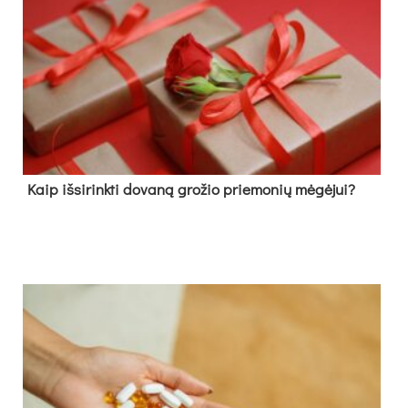
Kaip išsirinkti dovaną grožio priemonių mėgėjui?