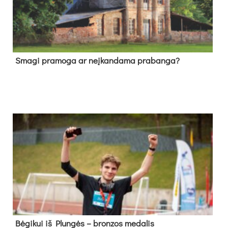
Sma­gi pra­mo­ga ar neį­kan­da­ma pra­ban­ga?
Bė­gi­kui iš Plun­gės – bron­zos me­da­lis