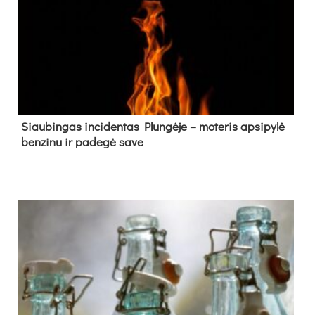
Siau­bin­gas in­ci­den­tas Plun­gė­je – mo­te­ris ap­si­py­lė
ben­zi­nu ir pa­de­gė sa­ve