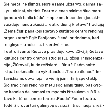
Šie me­tai ne išim­tis. Nors esa­me už­da­ry­ti, ga­li­ma sa­
ky­ti, ak­li­nai, vis tiek Teat­ro die­nas mi­ni­me šiuo me­tu
įpras­tu vir­tua­liu būdu“, – apie net ir pan­de­mi­jos aki­
vaiz­do­je ne­nutrū­ku­sią „Teat­ro dienų Rie­ta­ve“ tra­di­ciją
„Že­mai­čiui“ pa­sa­ko­jo Rie­ta­vo kultū­ros cent­ro ren­gi­nių
or­ga­ni­za­torė Eglė Fa­bi­jo­na­vi­čienė, pri­dėda­ma, kad
ren­gi­nys – tra­di­ci­nis, tik erdvė – ne.
Teat­ro šventė Rie­ta­ve pra­si­dėjo ko­vo 22-ąją Rie­ta­vo
kultū­ros cent­ro dra­mos stu­di­jos „Did­žio­ji T“ ins­ce­ni­za­
ci­ja „Žiū­ro­vai“, ku­rio re­ži­sierė – Bi­rutė Ged­mi­naitė.
Iki pat sek­ma­die­nio vyks­tan­čios „Teat­ro die­nos“ rie­
ta­viš­kiams do­va­no­ja ne vieną įsi­min­tiną spek­taklį.
Šio tra­di­ci­nio ren­gi­nio me­tu so­cia­li­nių tinklų pa­sky­ro­
se kas­dien da­li­na­ma­si trum­po­mis išt­rau­ko­mis iš Rie­
ta­vo kultū­ros cent­ro teat­ro „Ruo­da“ Zoom teat­ro,
todėl žiū­ro­vai tu­ri ga­li­mybę su­si­pa­žin­ti su nau­jais re­ži­