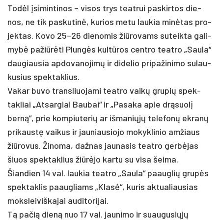
Todėl įsi­min­ti­nos – vi­sos trys teat­rui pa­skir­tos die­
nos, ne tik pa­sku­tinė, ku­rios me­tu lau­kia minė­tas pro­
jek­tas. Ko­vo 25–26 die­no­mis žiū­ro­vams su­teik­ta ga­li­
mybė pa­žiūrė­ti Plungės kultū­ros cent­ro teat­ro „Sau­la“
dau­giau­sia ap­do­va­no­jimų ir di­de­lio pri­pa­ži­ni­mo su­lau­
ku­sius spek­tak­lius.
Va­kar bu­vo trans­liuo­ja­mi teat­ro vaikų gru­pių spek­
tak­liai „At­sar­giai Bau­bai“ ir „Pa­sa­ka apie drąsuolį
berną“, prie kom­piu­te­rių ar iš­ma­niųjų te­le­fonų ek­ranų
pri­kaustę vai­kus ir jau­niau­sio­jo mo­kyk­li­nio am­žiaus
žiū­ro­vus. Ži­no­ma, daž­nas jau­na­sis teat­ro gerbė­jas
šiuos spek­tak­lius žiūrė­jo kar­tu su vi­sa šei­ma.
Šian­dien 14 val. lau­kia teat­ro „Sau­la“ paaug­lių grupės
spek­tak­lis paaug­liams „Klasė“, ku­ris ak­tua­liau­sias
moks­lei­viš­ka­jai au­di­to­ri­jai.
Tą pa­čią dieną nuo 17 val. jau­ni­mo ir suau­gu­siųjų