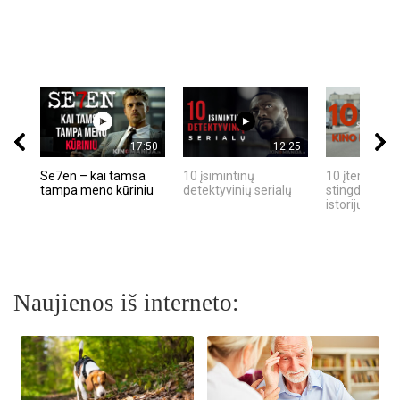
17:50
12:25
Se7en – kai tamsa
10 įsimintinų
10 įtemptų, k
tampa meno kūriniu
detektyvinių serialų
stingdančių k
istorijų
Naujienos iš interneto: