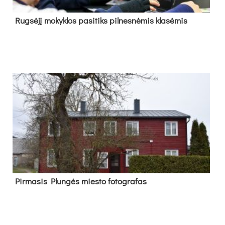
Rug­sė­jį mo­kyk­los pa­si­tiks pil­nes­nė­mis kla­sė­mis
Pir­ma­sis Plun­gės mies­to fo­tog­ra­fas