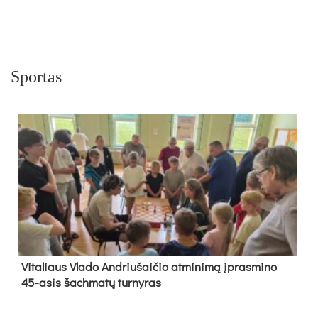
Sportas
Vi­ta­liaus Vla­do And­riu­šai­čio at­mi­ni­mą įpras­mi­no
45-asis šach­ma­tų tur­ny­ras