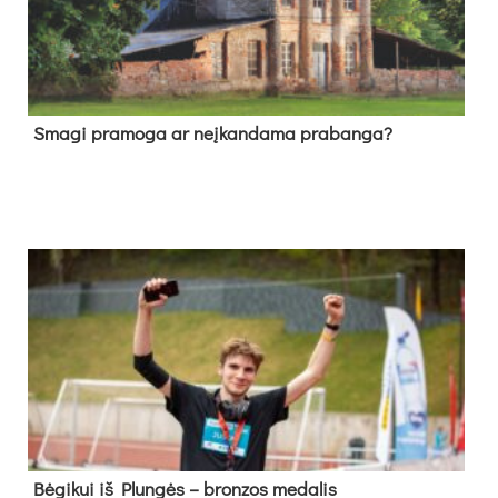
Sma­gi pra­mo­ga ar neį­kan­da­ma pra­ban­ga?
Bė­gi­kui iš Plun­gės – bron­zos me­da­lis