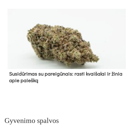
Su­si­dū­ri­mas su pa­rei­gū­nais: ras­ti kvai­ša­lai ir ži­nia
apie paieš­ką
Gyvenimo spalvos