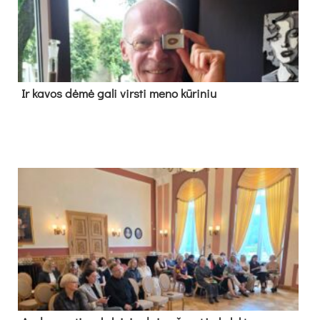
Ir ka­vos dė­mė ga­li virs­ti me­no kū­ri­niu