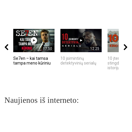
17:50
12:25
Se7en – kai tamsa
10 įsimintinų
10 įtemptų, k
tampa meno kūriniu
detektyvinių serialų
stingdančių k
istorijų
Naujienos iš interneto: