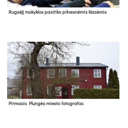
Rug­sė­jį mo­kyk­los pa­si­tiks pil­nes­nė­mis kla­sė­mis
Pir­ma­sis Plun­gės mies­to fo­tog­ra­fas