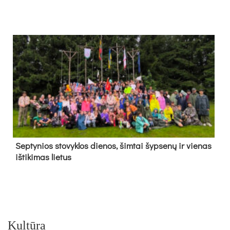
Sep­ty­nios sto­vyk­los die­nos, šim­tai šyp­se­nų ir vie­nas
iš­ti­ki­mas lie­tus
Kultūra