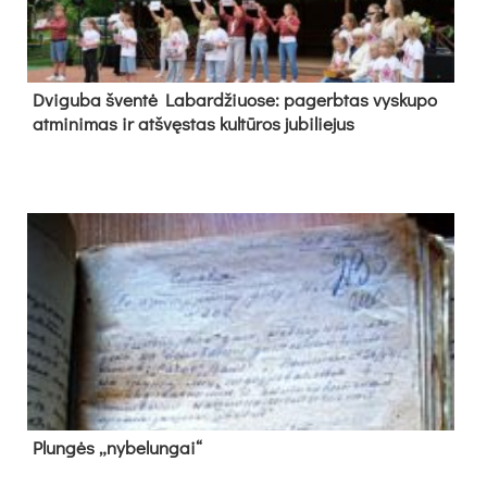
Dvi­gu­ba šven­tė La­bar­džiuo­se: pa­gerb­tas vys­ku­po
at­mi­ni­mas ir at­švęs­tas kul­tū­ros ju­bi­lie­jus
Plun­gės „ny­be­lun­gai“