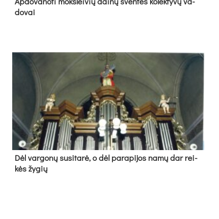
Ap­do­va­no­ti moks­lei­vių dai­nų šven­tės ko­lek­ty­vų va­
do­vai
Dėl var­go­nų su­si­ta­rė, o dėl pa­ra­pi­jos na­mų dar rei­
kės žy­gių