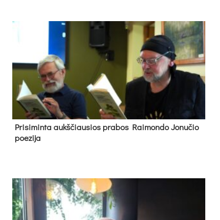
Pri­si­min­ta aukš­čiau­sios pra­bos Rai­mon­do Jo­nu­čio
poe­zi­ja