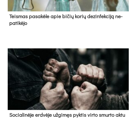
Teis­mas pa­sa­kė­le apie bi­čių ko­rių de­zin­fek­ci­ją ne­
pa­ti­kė­jo
So­cia­li­nė­je erd­vė­je už­gi­męs pyk­tis vir­to smur­to ak­tu