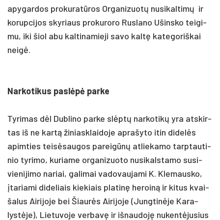
apy­gar­dos pro­ku­ratū­ros Or­ga­ni­zuotų nu­si­kal­timų ir
ko­rup­ci­jos sky­riaus pro­ku­ro­ro Rus­la­no Ušins­ko tei­gi­
mu, iki šiol abu kal­ti­na­mie­ji sa­vo kaltę ka­te­go­riš­kai
neigė.
Nar­ko­ti­kus pa­slėpė par­ke
Ty­ri­mas dėl Dub­li­no par­ke slėptų nar­ko­tikų yra at­skir­
tas iš ne kartą ži­niask­lai­do­je ap­ra­šy­to itin di­delės
apim­ties teisė­sau­gos pa­reigūnų at­lie­ka­mo tarp­tau­ti­
nio ty­ri­mo, ku­ria­me or­ga­ni­zuo­to nu­si­kals­ta­mo su­si­
vie­ni­ji­mo na­riai, galimai va­do­vau­ja­mi K. Kle­maus­ko,
įta­ria­mi di­de­liais kie­kiais pla­tinę he­roiną ir ki­tus kvai­
ša­lus Ai­ri­jo­je bei Šiaurės Ai­ri­jo­je (Jung­tinė­je Ka­ra­
lystė­je), Lie­tu­vo­je ver­bavę ir iš­nau­doję nu­kentė­ju­sius