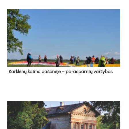
Kark­lė­nų kai­mo pa­šo­nė­je – pa­ras­par­nių var­žy­bos