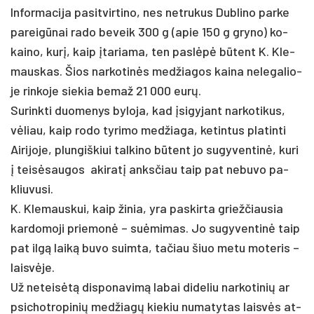
In­for­ma­ci­ja pa­si­tvir­ti­no, nes ne­tru­kus Dub­li­no par­ke
pa­reigū­nai ra­do be­veik 300 g (apie 150 g gry­no) ko­
kai­no, kurį, kaip įta­ria­ma, ten pa­slėpė būtent K. Kle­
maus­kas. Šios nar­ko­tinės med­žia­gos kai­na ne­le­ga­lio­
je rin­ko­je sie­kia be­maž 21 000 eurų.
Su­rink­ti duo­me­nys by­lo­ja, kad įsi­gy­jant nar­ko­ti­kus,
vėliau, kaip ro­do ty­ri­mo med­žia­ga, ke­tin­tus pla­tin­ti
Ai­ri­jo­je, plun­giš­kiui tal­ki­no būtent jo su­gy­ven­tinė, ku­ri
į teisė­sau­gos aki­ratį anks­čiau taip pat ne­bu­vo pa­
kliu­vu­si.
K. Kle­maus­kui, kaip ži­nia, yra pa­skir­ta griež­čiau­sia
kar­do­mo­ji prie­monė – su­ėmi­mas. Jo su­gy­ven­tinė taip
pat ilgą laiką bu­vo suim­ta, ta­čiau šiuo me­tu mo­te­ris –
laisvė­je.
Už ne­teisėtą dis­po­na­vimą la­bai di­de­liu nar­ko­ti­nių ar
psi­chot­ro­pi­nių med­žiagų kie­kiu nu­ma­ty­tas laisvės at­