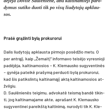
dėjėja Do­vilė Saulė­nienė, abu kal­ti­na­mie­ji pa­ro­
dy­mus su­ti­ko duo­ti tik po visų liu­dy­tojų ap­klau­
sos.
Prašė grąžin­ti bylą pro­ku­ro­rui
Da­lis liu­dy­tojų ap­klaus­ta pir­mo­jo po­sėdžio me­tu. O
per ant­rąjį, kaip „Že­maitį“ in­for­ma­vo teisė­jo vy­res­nio­ji
pa­dėjėja, kal­ti­na­mo­sios – K. Kle­maus­ko su­gy­ven­tinės
– gynė­ja pa­teikė pra­šymą per­duo­ti bylą pro­ku­ro­rui,
kad šis pa­tiks­lintų kal­ti­namąjį aktą kal­ti­na­mo­sios at­
žvil­giu.
D. Saulė­nienės tei­gi­mu, ad­vo­katė teismą bandė ti­kin­
ti, jog kal­ti­na­ma­ja­me ak­te, ap­ra­šant K. Kle­maus­ko
su­gy­ven­ti­nei pa­reikštą kal­ti­nimą, nu­ro­dy­ti tik K. Kle­