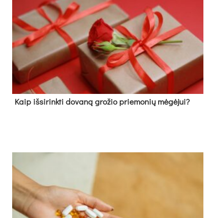
Kaip išsirinkti dovaną grožio priemonių mėgėjui?