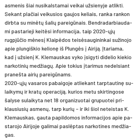
as­me­nis šiai nu­si­kals­ta­mai vei­kai už­sie­ny­je at­lik­ti.
Se­kant pla­čiai vei­ku­sios gau­jos ke­liais, ran­ka ran­kon
dirb­ta su minėtų ša­lių pa­reigū­nais. Bend­ra­dar­biau­da­
mi pa­sta­rie­ji keitė­si in­for­ma­ci­ja, taip 2020-ųjų
rugpjū­čio mėnesį Klaipė­dos teisė­sau­gi­nin­kai su­ži­no­jo
apie plun­giš­kio ke­lionę iš Plungės į Ai­riją. Įta­ria­ma,
kad į už­sienį K. Kle­maus­kas vy­ko įsi­gy­ti di­de­lio kie­kio
nar­ko­ti­nių med­žiagų. Apie to­kius įta­ri­mus ne­del­siant
pra­neš­ta ai­rių pa­reigū­nams.
2020-ųjų va­sa­ros pa­bai­go­je at­lie­kant tarp­tau­tinę su­
lai­kymų ir kratų ope­ra­ciją, ku­rios me­tu skir­tin­go­se
ša­ly­se su­lai­ky­ta net 18 or­ga­ni­zuo­tai gru­puo­tei pri­
klau­siu­sių as­menų, tarp ku­rių – ir iki šiol ne­teis­tas K.
Kle­maus­kas, gau­ta pa­pil­do­mos in­for­ma­ci­jos apie pa­
sta­ro­jo Ai­ri­jo­je ga­li­mai pa­slėptas nar­ko­ti­nes med­žia­
gas.