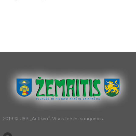
2019 © UAB „Antikva“. Visos teisės saugomos.