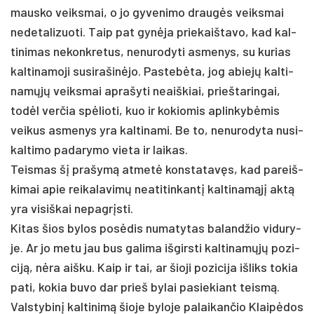
maus­ko veiks­mai, o jo gy­ve­ni­mo draugės veiks­mai
ne­de­ta­li­zuo­ti. Taip pat gynė­ja prie­kaiš­ta­vo, kad kal­
ti­ni­mas ne­konk­re­tus, ne­nu­ro­dy­ti as­me­nys, su ku­rias
kal­ti­na­mo­ji su­si­ra­šinė­jo. Pas­tebė­ta, jog abiejų kal­ti­
namųjų veiks­mai ap­ra­šy­ti neaiš­kiai, prie­šta­rin­gai,
todėl ver­čia spėlio­ti, kuo ir ko­kio­mis ap­lin­kybė­mis
vei­kus as­me­nys yra kal­ti­na­mi. Be to, ne­nu­ro­dy­ta nu­si­
kal­ti­mo pa­da­ry­mo vie­ta ir lai­kas.
Teis­mas šį pra­šymą at­metė kons­ta­tavęs, kad pa­reiš­
ki­mai apie rei­ka­la­vimų nea­ti­tin­kantį kal­ti­namąjį aktą
yra vi­siš­kai ne­pagrįs­ti.
Ki­tas šios by­los po­sėdis nu­ma­ty­tas ba­land­žio vi­du­ry­
je. Ar jo me­tu jau bus ga­li­ma iš­girs­ti kal­ti­namųjų po­zi­
ciją, nėra aiš­ku. Kaip ir tai, ar šioji po­zi­ci­ja iš­liks to­kia
pa­ti, ko­kia bu­vo dar prie­š by­lai pa­sie­kiant teismą.
Vals­ty­binį kal­ti­nimą šio­je by­lo­je pa­lai­kan­čio Klaipė­dos