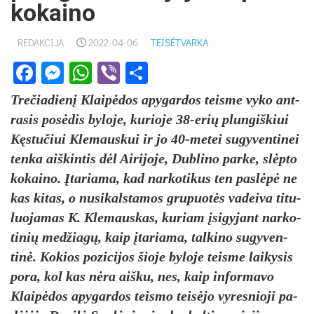
kokaino
REDAKCIJA
2022-04-06
TEISĖTVARKA
Facebook
Messenger
WhatsApp
Viber
Share
Tre­čia­dienį Klaipė­dos apy­gar­dos teis­me vy­ko ant­
ra­sis po­sėdis by­lo­je, ku­rio­je 38-erių plun­giš­kiui
Kęstu­čiui Kle­maus­kui ir jo 40-me­tei su­gy­ven­ti­nei
ten­ka aiš­kin­tis dėl Ai­ri­jo­je, Dub­li­no par­ke, slėpto
ko­kai­no. Įta­ria­ma, kad nar­ko­ti­kus ten pa­slėpė ne
kas ki­tas, o nu­si­kals­ta­mos gru­puotės va­dei­va ti­tu­
luo­ja­mas K. Kle­maus­kas, ku­riam įsi­gy­jant nar­ko­
ti­nių med­žiagų, kaip įta­ria­ma, tal­ki­no su­gy­ven­
tinė. Ko­kios po­zi­ci­jos šio­je by­lo­je teis­me lai­ky­sis
po­ra, kol kas nėra aiš­ku, nes, kaip in­for­ma­vo
Klaipė­dos apy­gar­dos teis­mo teisė­jo vy­res­nio­ji pa­