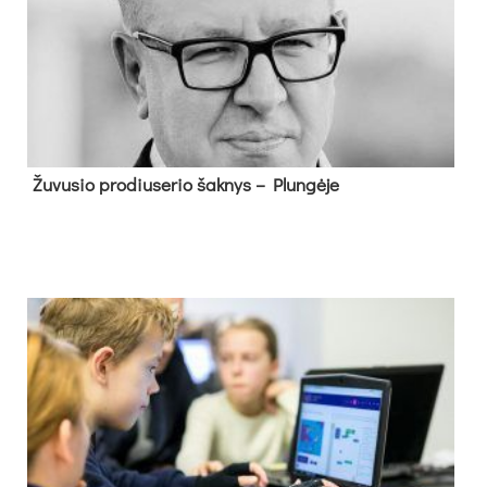
Žu­vu­sio pro­diu­se­rio šak­nys – Plun­gė­je