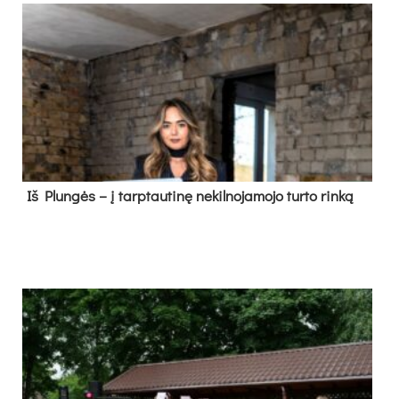
Iš Plungės – į tarptautinę nekilnojamojo turto rinką