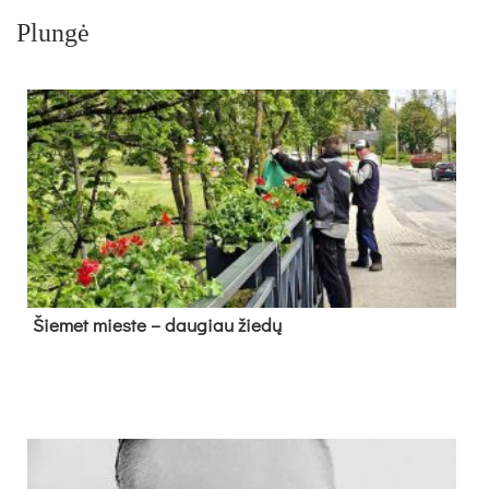
Plungė
Šie­met mies­te – dau­giau žie­dų