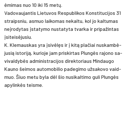
ėmi­mas nuo 10 iki 15 metų.
Va­do­vau­jan­tis Lie­tu­vos Res­pub­li­kos Kons­ti­tu­ci­jos 31
straips­niu, as­muo lai­ko­mas ne­kal­tu, kol jo kal­tu­mas
ne­įro­dy­tas įsta­ty­mo nu­sta­ty­ta tvar­ka ir pri­pa­žin­tas
įsi­teisė­ju­siu.
K. Kle­maus­kas yra įsivėlęs ir į kitą pla­čiai nu­skambė­
ju­sią is­to­riją, ku­rio­je jam pri­skir­tas Plungės ra­jo­no sa­
vi­val­dybės ad­mi­nist­ra­ci­jos di­rek­to­riaus Min­dau­go
Kau­no šei­mos au­to­mo­bi­lio pa­de­gi­mo už­sa­ko­vo vaid­
muo. Šiuo me­tu by­la dėl šio nu­si­kal­ti­mo gu­li Plungės
apy­linkės teis­me.