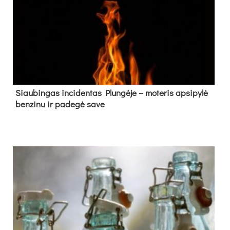
Siau­bin­gas in­ci­den­tas Plun­gė­je – mo­te­ris ap­si­py­lė
ben­zi­nu ir pa­de­gė sa­ve