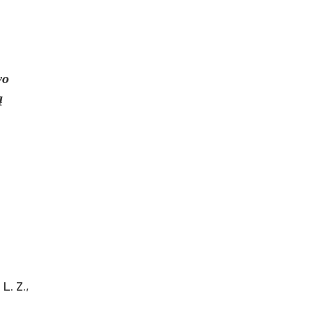
vo
ą
L. Z.,