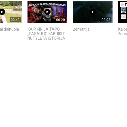
00:40
06:20
02:02
ai dainuoja
KAIP KINIJA TAPO
Žemaitija
Kalb
„PASAULIO FABRIKU“:
žema
NUTYLĖTA ISTORIJA