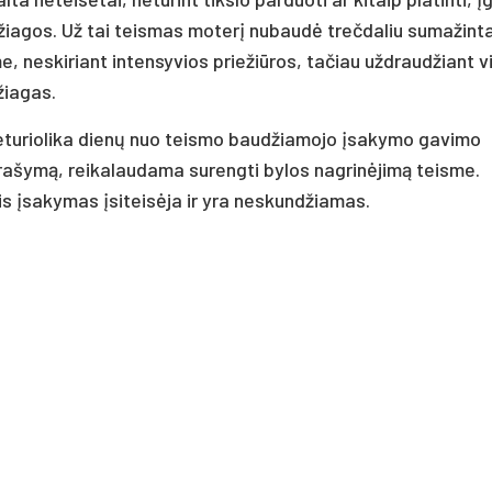
džiagos. Už tai teismas moterį nubaudė trečdaliu sumažint
 neskiriant intensyvios priežiūros, tačiau uždraudžiant v
žiagas.
keturiolika dienų nuo teismo baudžiamojo įsakymo gavimo
prašymą, reikalaudama surengti bylos nagrinėjimą teisme.
 įsakymas įsiteisėja ir yra neskundžiamas.