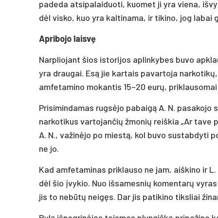
padeda atsipalaiduoti, kuomet ji yra viena, išvyk
dėl visko, kuo yra kaltinama, ir tikino, jog labai 
Apribojo laisvę
Narpliojant šios istorijos aplinkybes buvo apklaus
yra draugai. Esą jie kartais pavartoja narkotikų
amfetamino mokantis 15–20 eurų, priklausomai
Prisimindamas rugsėjo pabaigą A. N. pasakojo sul
narkotikus vartojančių žmonių reiškia „Ar tave pa
A. N., važinėjo po miestą, kol buvo sustabdyti pol
ne jo.
Kad amfetaminas priklauso ne jam, aiškino ir L. 
dėl šio įvykio. Nuo išsamesnių komentarų vyras su
jis to nebūtų neigęs. Dar jis patikino tiksliai žin
Bylą išnagrinėjęs teismas plungiškę pripažino kalt