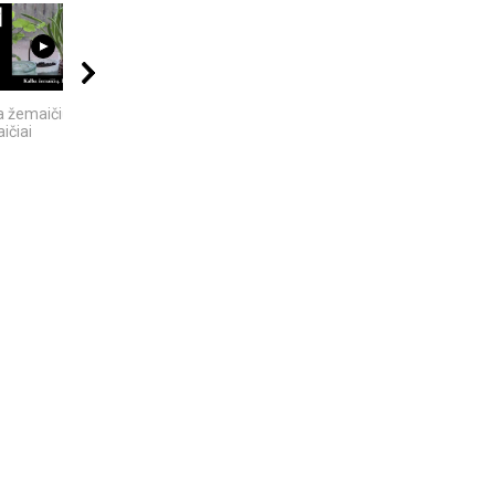
21:00
09:20
11:00
a žemaičių. Pietų
5 GALINGIAUSI
5 MOKSLINIAI
ičiai
BRANDUOLINIAI
EKSPERIMENTAI,
SPROGIMAI...
KURIE SUKRĖTĖ...