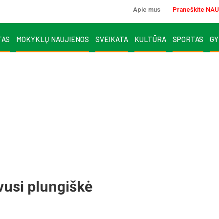
Apie mus
Praneškite NAU
TAS
MOKYKLŲ NAUJIENOS
SVEIKATA
KULTŪRA
SPORTAS
GY
vusi plungiškė