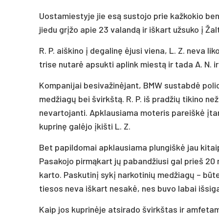
Uostamiestyje jie esą sustojo prie kažkokio bendr
jiedu grįžo apie 23 valandą ir iškart užsuko į Ža
R. P. aiškino į degalinę ėjusi viena, L. Z. neva li
trise nutarė apsukti aplink miestą ir tada A. N. i
Kompanijai besivažinėjant, BMW sustabdė polici
medžiagų bei švirkštą. R. P. iš pradžių tikino než
nevartojanti. Apklausiama moteris pareiškė įtari
kuprinę galėjo įkišti L. Z.
Bet papildomai apklausiama plungiškė jau kitaip
Pasakojo pirmąkart jų pabandžiusi gal prieš 20 m
karto. Paskutinį sykį narkotinių medžiagų – būt
tiesos neva iškart nesakė, nes buvo labai išsig
Kaip jos kuprinėje atsirado švirkštas ir amfetami