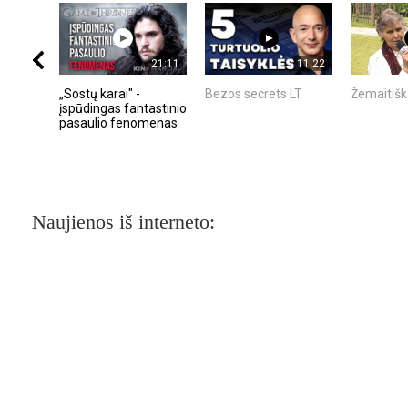
21:11
11:22
„Sostų karai" -
Bezos secrets LT
Žemaitišk
įspūdingas fantastinio
pasaulio fenomenas
Naujienos iš interneto: