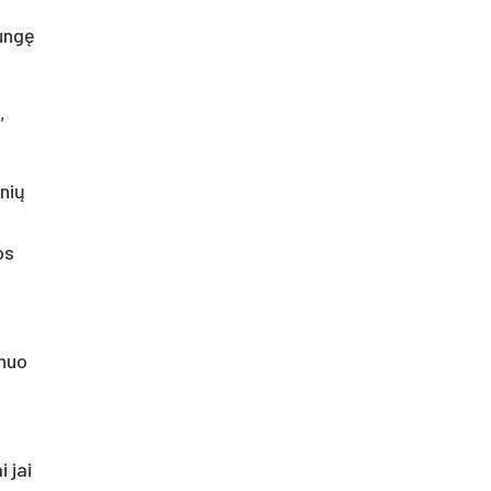
lungę
,
nių
os
 nuo
 jai