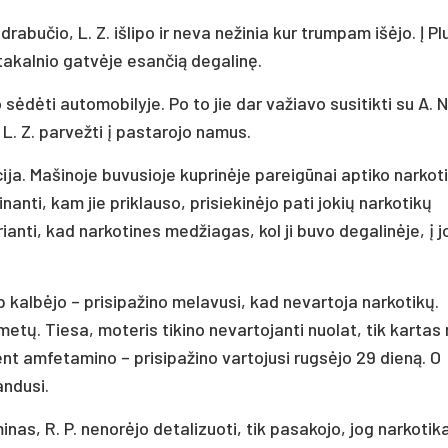
abučio, L. Z. išlipo ir neva nežinia kur trumpam išėjo. Į P
ltakalnio gatvėje esančią degalinę.
ko sėdėti automobilyje. Po to jie dar važiavo susitikti su A. N
r L. Z. parvežti į pastarojo namus.
ja. Mašinoje buvusioje kuprinėje pareigūnai aptiko narkoti
inanti, kam jie priklauso, prisiekinėjo pati jokių narkotikų
anti, kad narkotines medžiagas, kol ji buvo degalinėje, į j
 kalbėjo – prisipažino melavusi, kad nevartoja narkotikų.
etų. Tiesa, moteris tikino nevartojanti nuolat, tik kartas
ent amfetamino – prisipažino vartojusi rugsėjo 29 dieną. O
andusi.
nas, R. P. nenorėjo detalizuoti, tik pasakojo, jog narkotikai