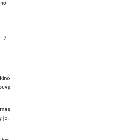
ino
. Z.
škino
 buvę
rimas
 jo,
ijus,