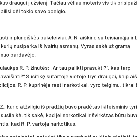
us draugui į užsienį. Tačiau vėliau moteris vis tik prisipaž
gailisi dėl tokio savo poelgio.
ti ir plungiškės pakeleiviai. A. N. aiškino su teisiamąja ir L
, kurių nusiperka iš įvairių asmenų. Vyras sakė už gramą
 nuo pardavėjo.
aukęs R. P. žinutės: „Ar tau palikti prasukti?“, kas tarp
vaišinti?“ Susitikę sutartoje vietoje trys draugai, kaip ai
icijos. R. P. kuprinėje rasti narkotikai, vyro teigimu, tikrai
Z., kurio atžvilgiu iš pradžių buvo pradėtas ikiteisminis ty
silaikė, tik sakė, kad jei narkotikai ir švirkštas būtų buvę
antis, kad R. P. vartoja narkotikus.
a neteisėtai, neturint tikslo parduoti ar kitaip platinti, įg