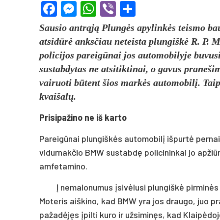
Facebook
Messenger
WhatsApp
Viber
Share
Sausio antrąją Plungės apylinkės teismo ba
atsidūrė anksčiau neteista plungiškė R. P. 
policijos pareigūnai jos automobilyje buvu
sustabdytas ne atsitiktinai, o gavus praneš
vairuoti būtent šios markės automobilį. Taip
kvaišalų.
Prisipažino ne iš karto
Pareigūnai plungiškės automobilį išpurtė pernai
vidurnakčio BMW sustabdę policininkai jo apžiūr
amfetamino.
Į nemalonumus įsivėlusi plungiškė pirminės
Moteris aiškino, kad BMW yra jos draugo, juo pra
pažadėjęs įpilti kuro ir užsiminęs, kad Klaipėdo