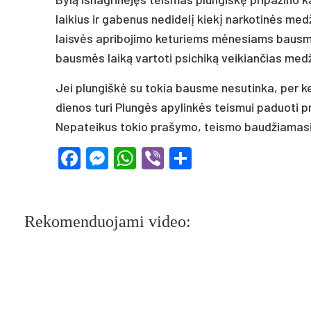
laikius ir gabenus nedidelį kiekį narkotinės me
laisvės apribojimo keturiems mėnesiams bausme,
bausmės laiką vartoti psichiką veikiančias med
Jei plungiškė su tokia bausme nesutinka, per 
dienos turi Plungės apylinkės teismui paduoti 
Nepateikus tokio prašymo, teismo baudžiamasis
Facebook
Messenger
WhatsApp
Viber
Share
Rekomenduojami video: