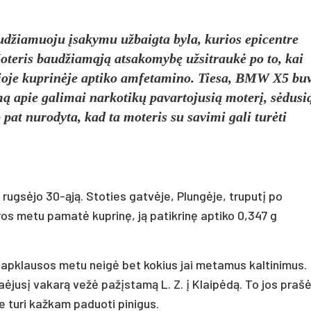
udžiamuoju įsakymu užbaigta byla, kurios epicentre
Moteris baudžiamąją atsakomybę užsitraukė po to, kai
sioje kuprinėje aptiko amfetamino. Tiesa, BMW X5 bu
imą apie galimai narkotikų pavartojusią moterį, sėdusi
 pat nurodyta, kad ta moteris su savimi gali turėti
 rugsėjo 30-ąją. Stoties gatvėje, Plungėje, truputį po
os metu pamatė kuprinę, ją patikrinę aptiko 0,347 g
 apklausos metu neigė bet kokius jai metamus kaltinimus.
ėjusį vakarą vežė pažįstamą L. Z. į Klaipėdą. To jos prašė 
je turi kažkam paduoti pinigus.