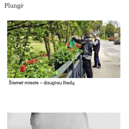
Plungė
Šie­met mies­te – dau­giau žie­dų