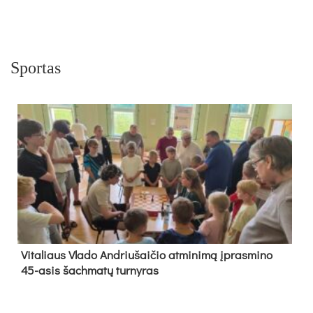
Sportas
Vi­ta­liaus Vla­do And­riu­šai­čio at­mi­ni­mą įpras­mi­no
45-asis šach­ma­tų tur­ny­ras