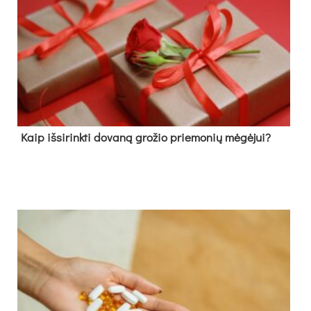
Kaip išsirinkti dovaną grožio priemonių mėgėjui?