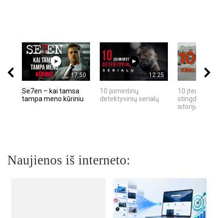
17:50
12:25
Se7en – kai tamsa
10 įsimintinų
10 įtemptų, k
tampa meno kūriniu
detektyvinių serialų
stingdančių k
istorijų
Naujienos iš interneto: