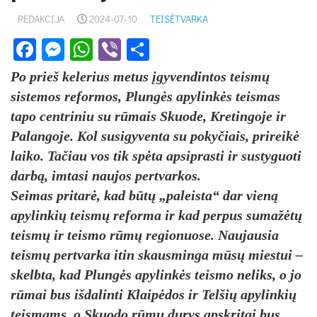
REDAKCIJA
2024-07-10
TEISĖTVARKA
Facebook
Messenger
WhatsApp
Viber
Share
Po prieš kelerius metus įgyvendintos teismų
sistemos reformos, Plungės apylinkės teismas
tapo centriniu su rūmais Skuode, Kretingoje ir
Palangoje. Kol susigyventa su pokyčiais, prireikė
laiko. Tačiau vos tik spėta apsiprasti ir sustyguoti
darbą, imtasi naujos pertvarkos.
Seimas pritarė, kad būtų „paleista“ dar vieną
apylinkių teismų reforma ir kad perpus sumažėtų
teismų ir teismo rūmų regionuose. Naujausia
teismų pertvarka itin skausminga mūsų miestui –
skelbta, kad Plungės apylinkės teismo neliks, o jo
rūmai bus išdalinti Klaipėdos ir Telšių apylinkių
teismams, o Skuodo rūmų durys apskritai bus