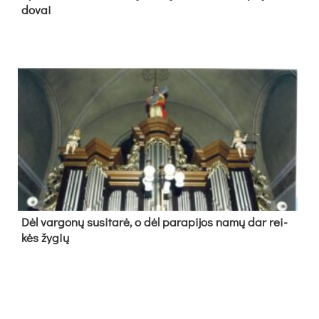
do­vai
Dėl var­go­nų su­si­ta­rė, o dėl pa­ra­pi­jos na­mų dar rei­
kės žy­gių