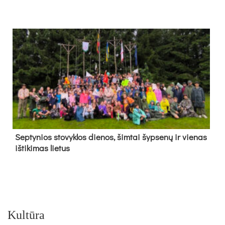
Sep­ty­nios sto­vyk­los die­nos, šim­tai šyp­se­nų ir vie­nas
iš­ti­ki­mas lie­tus
Kultūra