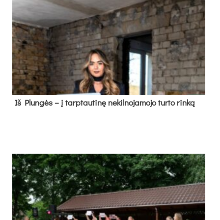
Iš Plungės – į tarptautinę nekilnojamojo turto rinką