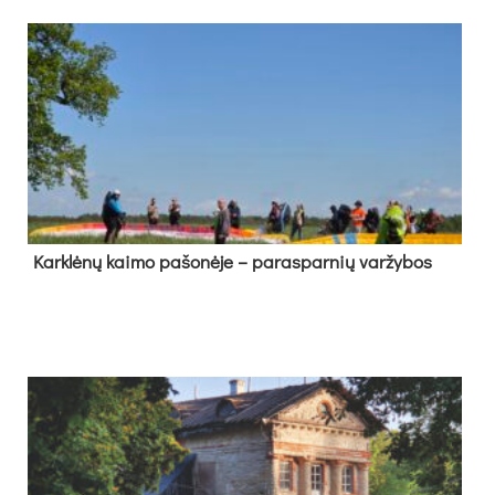
Kark­lė­nų kai­mo pa­šo­nė­je – pa­ras­par­nių var­žy­bos