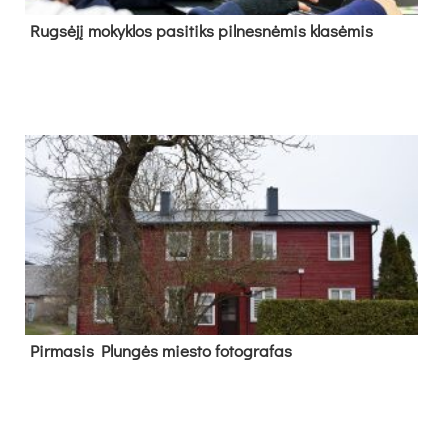
Rug­sė­jį mo­kyk­los pa­si­tiks pil­nes­nė­mis kla­sė­mis
Pir­ma­sis Plun­gės mies­to fo­tog­ra­fas