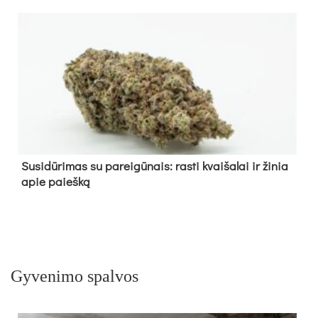
Su­si­dū­ri­mas su pa­rei­gū­nais: ras­ti kvai­ša­lai ir ži­nia
apie paieš­ką
Gyvenimo spalvos