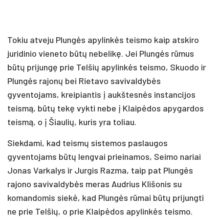
Tokiu atveju Plungės apylinkės teismo kaip atskiro
juridinio vieneto būtų nebelikę. Jei Plungės rūmus
būtų prijungę prie Telšių apylinkės teismo, Skuodo ir
Plungės rajonų bei Rietavo savivaldybės
gyventojams, kreipiantis į aukštesnės instancijos
teismą, būtų tekę vykti nebe į Klaipėdos apygardos
teismą, o į Šiaulių, kuris yra toliau.
Siekdami, kad teismų sistemos paslaugos
gyventojams būtų lengvai prieinamos, Seimo nariai
Jonas Varkalys ir Jurgis Razma, taip pat Plungės
rajono savivaldybės meras Audrius Klišonis su
komandomis siekė, kad Plungės rūmai būtų prijungti
ne prie Telšių, o prie Klaipėdos apylinkės teismo.