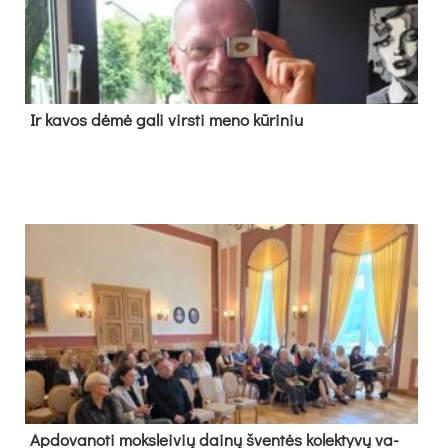
Ir ka­vos dė­mė ga­li virs­ti me­no kū­ri­niu
Ap­do­va­no­ti moks­lei­vių dai­nų šven­tės ko­lek­ty­vų va­