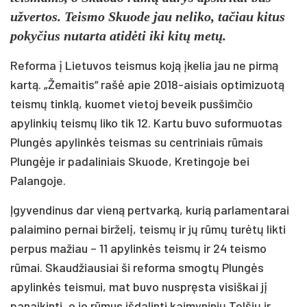
užvertos. Teismo Skuode jau neliko, tačiau kitus
pokyčius nutarta atidėti iki kitų metų.
Reforma į Lietuvos teismus koją įkelia jau ne pirmą
kartą. „Žemaitis“ rašė apie 2018-aisiais optimizuotą
teismų tinklą, kuomet vietoj beveik pusšimčio
apylinkių teismų liko tik 12. Kartu buvo suformuotas
Plungės apylinkės teismas su centriniais rūmais
Plungėje ir padaliniais Skuode, Kretingoje bei
Palangoje.
Įgyvendinus dar vieną pertvarką, kurią parlamentarai
palaimino pernai birželį, teismų ir jų rūmų turėtų likti
perpus mažiau – 11 apylinkės teismų ir 24 teismo
rūmai. Skaudžiausiai ši reforma smogtų Plungės
apylinkės teismui, mat buvo nuspręsta visiškai jį
panaikinti, o jo rūmus išdalinti kaimyninių Telšių ir