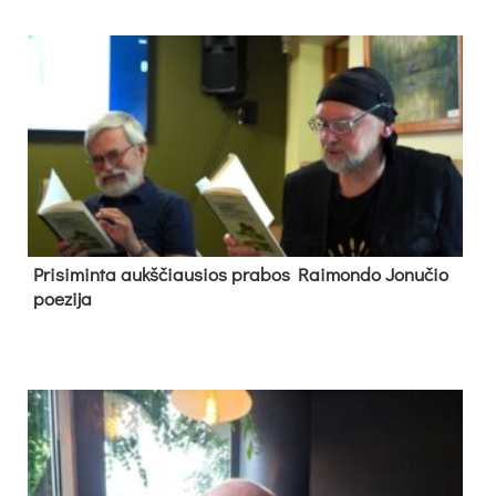
Pri­si­min­ta aukš­čiau­sios pra­bos Rai­mon­do Jo­nu­čio
poe­zi­ja