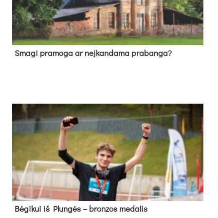
Sma­gi pra­mo­ga ar neį­kan­da­ma pra­ban­ga?
Bė­gi­kui iš Plun­gės – bron­zos me­da­lis