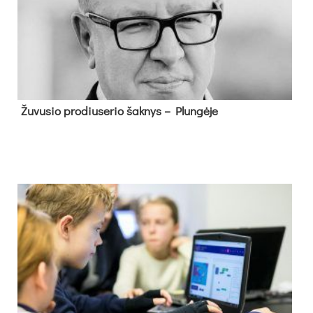
Žu­vu­sio pro­diu­se­rio šak­nys – Plun­gė­je