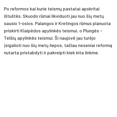
Po reformos kai kurie teismų pastatai apskritai
ištuštės. Skuodo rūmai likviduoti jau nuo šių metų
sausio 1-osios. Palangos ir Kretingos rūmus planuota
priskirti Klaipėdos apylinkės teismui, o Plungės –
Telšių apylinkės teismui. Ši naujovė jau turėjo
įsigalioti nuo šių metų liepos, tačiau neseniai reformą
nutarta pristabdyti ir pakreipti kiek kita linkme.