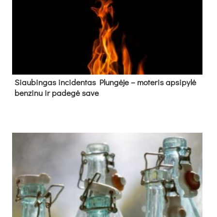
Siau­bin­gas in­ci­den­tas Plun­gė­je – mo­te­ris ap­si­py­lė
ben­zi­nu ir pa­de­gė sa­ve