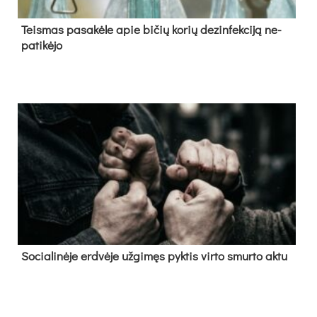
Teis­mas pa­sa­kė­le apie bi­čių ko­rių de­zin­fek­ci­ją ne­
pa­ti­kė­jo
So­cia­li­nė­je erd­vė­je už­gi­męs pyk­tis vir­to smur­to ak­tu