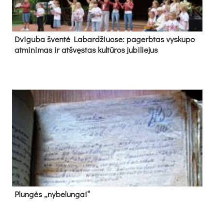
Dvi­gu­ba šven­tė La­bar­džiuo­se: pa­gerb­tas vys­ku­po
at­mi­ni­mas ir at­švęs­tas kul­tū­ros ju­bi­lie­jus
Plun­gės „ny­be­lun­gai“