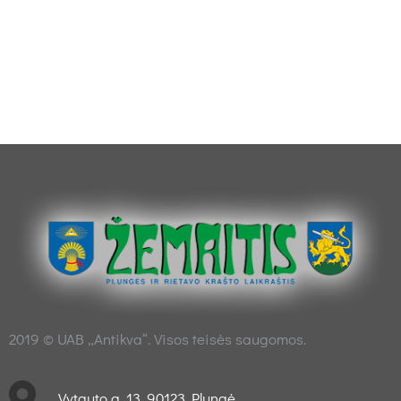
2019 © UAB „Antikva“. Visos teisės saugomos.
Vytauto g. 13, 90123 Plungė