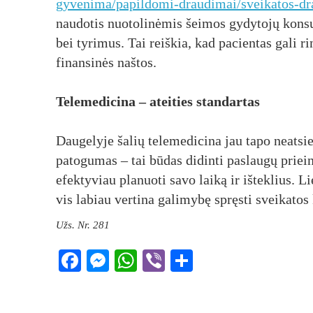
gyvenima/papildomi-draudimai/sveikatos-dr
naudotis nuotolinėmis šeimos gydytojų konsult
bei tyrimus. Tai reiškia, kad pacientas gali 
finansinės naštos.
Telemedicina – ateities standartas
Daugelyje šalių telemedicina jau tapo neatsie
patogumas – tai būdas didinti paslaugų prie
efektyviau planuoti savo laiką ir išteklius. L
vis labiau vertina galimybę spręsti sveikatos 
Užs. Nr. 281
Facebook
Messenger
WhatsApp
Viber
Share