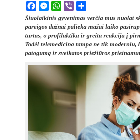
Facebook
Messenger
WhatsApp
Viber
Share
Šiuolaikinis gyvenimas verčia mus nuolat sk
pareigos dažnai palieka mažai laiko pasirūpi
turtas, o profilaktika ir greita reakcija į 
Todėl telemedicina tampa ne tik moderniu, b
patogumą ir sveikatos priežiūros prieinam