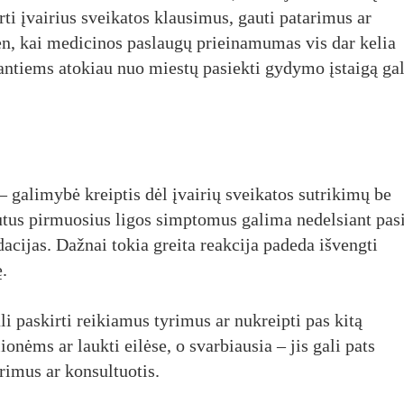
rti įvairius sveikatos klausimus, gauti patarimus ar
en, kai medicinos paslaugų prieinamumas vis dar kelia
enantiems atokiau nuo miestų pasiekti gydymo įstaigą gal
 galimybė kreiptis dėl įvairių sveikatos sutrikimų be
ajutus pirmuosius ligos simptomus galima nedelsiant pasi
acijas. Dažnai tokia greita reakcija padeda išvengti
.
i paskirti reikiamus tyrimus ar nukreipti pas kitą
lionėms ar laukti eilėse, o svarbiausia – jis gali pats
yrimus ar konsultuotis.