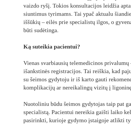
vaizdo ryšį. Tokios konsultacijos leidžia apta
siuntimus tyrimams. Tai ypač aktualu šiandi
iššūkių – eilės prie specialistų ilgos, o gyv
būti sudėtinga.
Ką suteikia pacientui?
Vienas svarbiausių telemedicinos privalumų –
išankstinės registracijos. Tai reiškia, kad p
su šeimos gydytoju ir iš karto gauti rekomend
komplikacijų ar nereikalingų vizitų į ligoninę
Nuotoliniu būdu šeimos gydytojas taip pat gal
specialistą. Pacientui nereikia gaišti laiko ke
pasirinkti, kurioje gydymo įstaigoje atlikti t