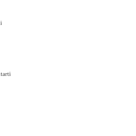
i
tarti