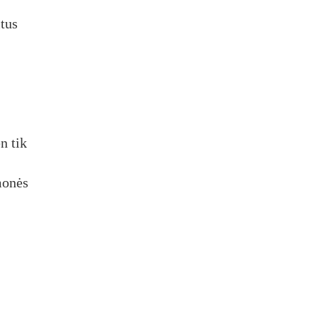
itus
n tik
žmonės