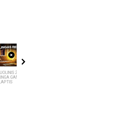
09:00
11:00
04:58
OLINIS ŽAIBAS:
5 MOKSLINIAI
4 Faktai apie
LINGA GAMTOS
EKSPERIMENTAI,
Antarktidą
LAPTIS
KURIE SUKRĖTĖ...