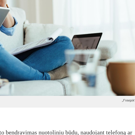
„Free­pik“
to bendravimas nuotoliniu būdu, naudojant telefoną ar