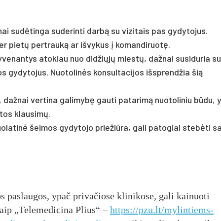
i sudėtinga suderinti darbą su vizitais pas gydytojus.
er pietų pertrauką ar išvykus į komandiruotę.
enantys atokiau nuo didžiųjų miestų, dažnai susiduria su
s gydytojus. Nuotolinės konsultacijos išsprendžia šią
 dažnai vertina galimybę gauti patarimą nuotoliniu būdu, 
atos klausimų.
olatinė šeimos gydytojo priežiūra, gali patogiai stebėti s
 paslaugos, ypač privačiose klinikose, gali kainuoti
kaip „Telemedicina Plius“ –
https://pzu.lt/mylintiems-