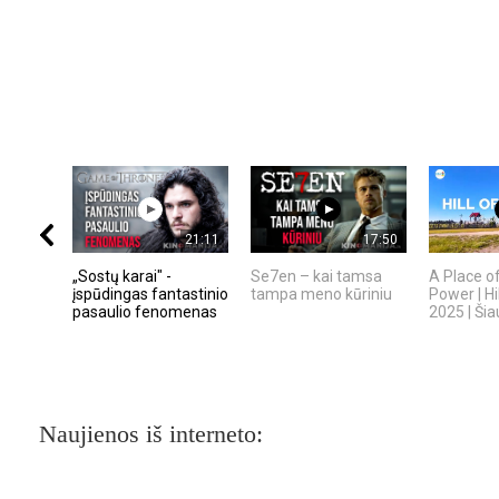
21:11
17:50
„Sostų karai" -
Se7en – kai tamsa
A Place o
įspūdingas fantastinio
tampa meno kūriniu
Power | Hi
pasaulio fenomenas
2025 | Šiau
Naujienos iš interneto: