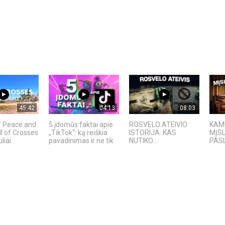
45:42
04:13
08:03
f Peace and
5 įdomūs faktai apie
ROSVELO ATEIVIO
KAMU
ll of Crosses
„TikTok“: ką reiškia
ISTORIJA: KAS
MĮS
liai
pavadinimas ir ne tik
NUTIKO...
PAS