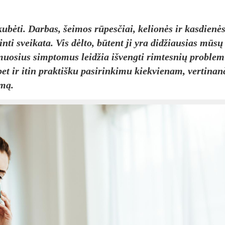
ubėti. Darbas, šeimos rūpesčiai, kelionės ir kasdienė
nti sveikata. Vis dėlto, būtent ji yra didžiausias mūsų
pirmuosius simptomus leidžia išvengti rimtesnių problem
et ir itin praktišku pasirinkimu kiekvienam, vertina
umą.