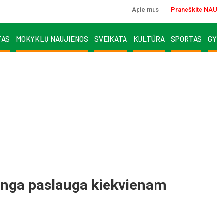
Apie mus
Praneškite NAU
TAS
MOKYKLŲ NAUJIENOS
SVEIKATA
KULTŪRA
SPORTAS
GY
dinga paslauga kiekvienam