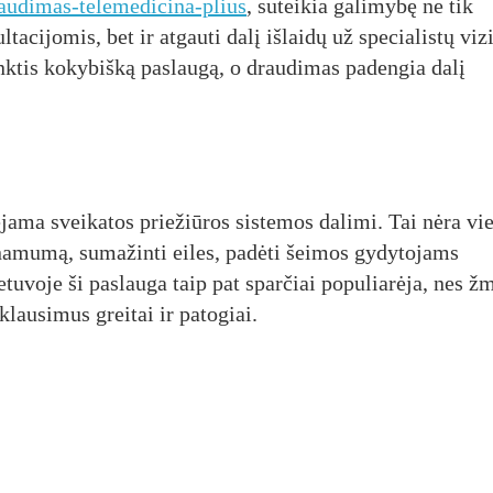
audimas-telemedicina-plius
, suteikia galimybę ne tik
acijomis, bet ir atgauti dalį išlaidų už specialistų viz
rinktis kokybišką paslaugą, o draudimas padengia dalį
jama sveikatos priežiūros sistemos dalimi. Tai nėra vie
inamumą, sumažinti eiles, padėti šeimos gydytojams
ietuvoje ši paslauga taip pat sparčiai populiarėja, nes 
klausimus greitai ir patogiai.