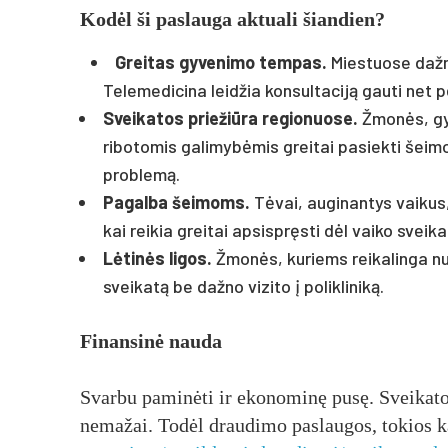
Kodėl ši paslauga aktuali šiandien?
Greitas gyvenimo tempas.
Miestuose dažna
Telemedicina leidžia konsultaciją gauti net p
Sveikatos priežiūra regionuose.
Žmonės, gyv
ribotomis galimybėmis greitai pasiekti šeimo
problemą.
Pagalba šeimoms.
Tėvai, auginantys vaikus,
kai reikia greitai apsispręsti dėl vaiko sveik
Lėtinės ligos.
Žmonės, kuriems reikalinga nu
sveikatą be dažno vizito į polikliniką.
Finansinė nauda
Svarbu paminėti ir ekonominę pusę. Sveikatos
nemažai. Todėl draudimo paslaugos, tokios 