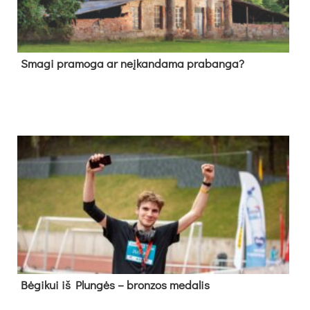
Sma­gi pra­mo­ga ar neį­kan­da­ma pra­ban­ga?
Bė­gi­kui iš Plun­gės – bron­zos me­da­lis