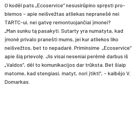
O kodėl pa­ts „Eco­ser­vi­ce“ ne­su­sirū­pi­no spręsti pro­
ble­mos – apie neiš­vež­tas at­lie­kas ne­pra­nešė nei
TARTC-ui, nei gatvę re­mon­tuo­jan­čiai įmo­nei?
„Man sun­ku tą pa­sa­ky­ti. Su­tar­ty yra nu­ma­ty­ta, kad
įmonė pri­va­lo pra­neš­ti mums, jei kur at­lie­kos li­ko
neiš­vež­tos, bet to ne­pa­darė. Pri­min­si­me „Eco­ser­vi­ce“
apie šią prie­volę. Jis vi­sai ne­se­niai per­ėmė dar­bus iš
„Val­dos“, dėl to ko­mu­ni­ka­ci­jos dar trūksta. Bet šiaip
ma­to­me, kad sten­gia­si, ma­tyt, no­ri įtik­ti“, – kalbė­jo V.
Do­mar­kas.