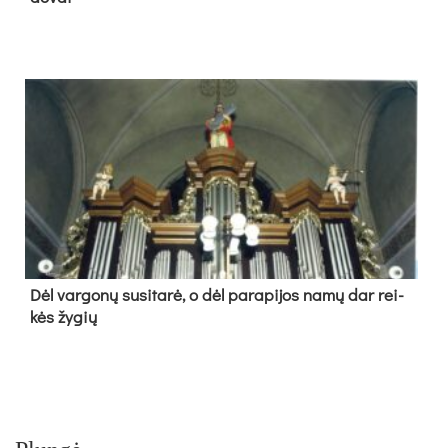
Dėl var­go­nų su­si­ta­rė, o dėl pa­ra­pi­jos na­mų dar rei­
kės žy­gių