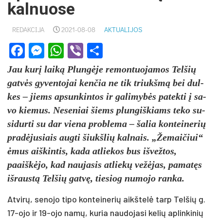
kalnuose
REDAKCIJA
2021-08-08
AKTUALIJOS
Facebook
Messenger
WhatsApp
Viber
Share
Jau kurį laiką Plungė­je remontuojamos Tel­šių
gatvės gy­ven­to­jai ken­čia ne tik triukšmą bei dul­
kes – jiems ap­sun­kin­tos ir ga­li­mybės pa­tek­ti į sa­
vo kie­mus. Ne­se­niai šiems plun­giš­kiams te­ko su­
si­dur­ti su dar vie­na pro­ble­ma – ša­lia kon­tei­ne­rių
pra­dėju­siais aug­ti šiukš­lių kal­nais. „Že­mai­čiui“
ėmus aiš­kin­tis, ka­da at­lie­kos bus iš­vež­tos,
paaiškė­jo, kad nau­ja­sis at­liekų vežė­jas, pa­matęs
iš­raustą Tel­šių gatvę, tie­siog nu­mo­jo ran­ka.
At­virų, se­no­jo ti­po kon­tei­ne­rių aikš­telė tarp Tel­šių g.
17-ojo ir 19-ojo namų, ku­ria nau­do­ja­si ke­lių ap­lin­ki­nių