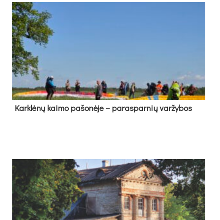
Kark­lė­nų kai­mo pa­šo­nė­je – pa­ras­par­nių var­žy­bos