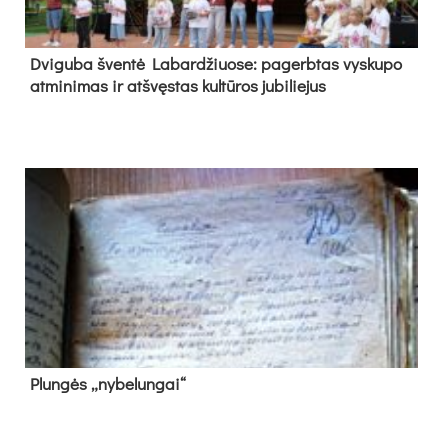
Dvi­gu­ba šven­tė La­bar­džiuo­se: pa­gerb­tas vys­ku­po
at­mi­ni­mas ir at­švęs­tas kul­tū­ros ju­bi­lie­jus
Plun­gės „ny­be­lun­gai“