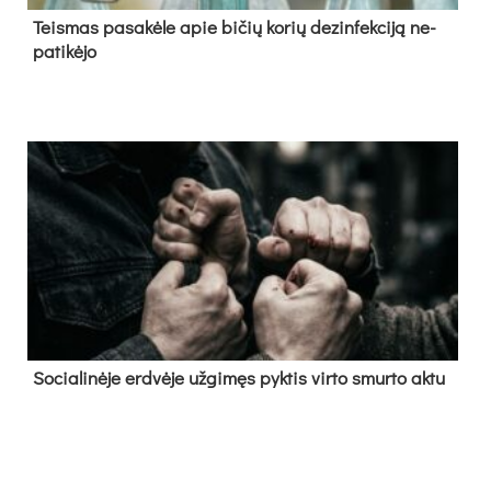
Teis­mas pa­sa­kė­le apie bi­čių ko­rių de­zin­fek­ci­ją ne­
pa­ti­kė­jo
So­cia­li­nė­je erd­vė­je už­gi­męs pyk­tis vir­to smur­to ak­tu