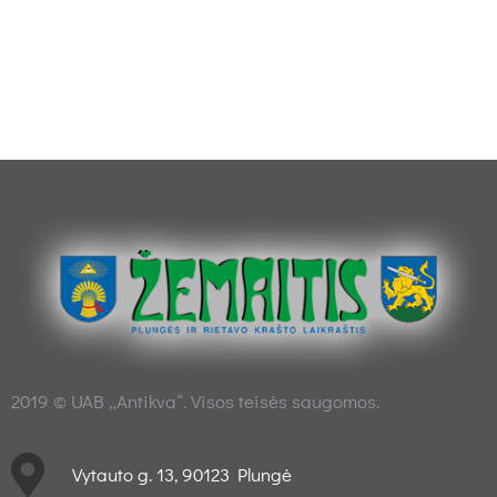
2019 © UAB „Antikva“. Visos teisės saugomos.
Vytauto g. 13, 90123 Plungė