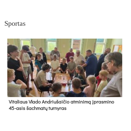
Sportas
Vi­ta­liaus Vla­do And­riu­šai­čio at­mi­ni­mą įpras­mi­no
45-asis šach­ma­tų tur­ny­ras