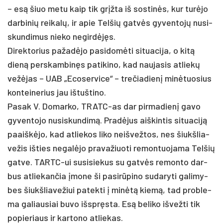
– esą šiuo me­tu kaip tik grįžta iš sos­tinės, kur turė­jo
dar­bi­nių rei­kalų, ir apie Tel­šių gatvės gy­ven­tojų nu­si­
skun­di­mus nie­ko ne­girdėjęs.
Di­rek­to­rius pa­žadė­jo pa­si­domė­ti si­tua­ci­ja, o kitą
dieną per­skam­binęs pa­ti­ki­no, kad nau­ja­sis at­liekų
vežė­jas – UAB „Eco­ser­vi­ce“ – tre­čia­dienį minė­tuo­sius
kon­tei­ne­rius jau iš­tuš­ti­no.
Pa­sak V. Do­mar­ko, TRATC-as dar pir­ma­dienį ga­vo
gy­ven­to­jo nu­si­skun­dimą. Pradė­jus aiš­kin­tis si­tua­ciją
paaiškė­jo, kad at­lie­kos li­ko neiš­vež­tos, nes šiukš­lia­
ve­žis iš­ties ne­galė­jo pra­va­žiuo­ti re­mon­tuo­ja­ma Tel­šių
gat­ve. TARTC-ui su­si­sie­kus su gatvės re­mon­to dar­
bus at­lie­kan­čia įmo­ne ši pa­si­rūpi­no su­da­ry­ti ga­li­my­
bes šiukš­lia­ve­žiui pa­tek­ti į minėtą kiemą, tad pro­ble­
ma ga­liau­siai bu­vo išspręs­ta. Esą be­li­ko iš­vež­ti tik
po­pie­riaus ir kar­to­no at­lie­kas.