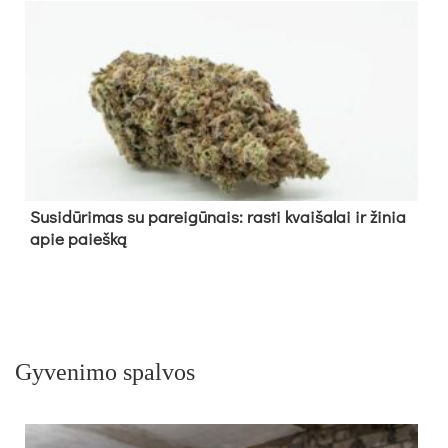
Su­si­dū­ri­mas su pa­rei­gū­nais: ras­ti kvai­ša­lai ir ži­nia
apie paieš­ką
Gyvenimo spalvos