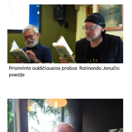
Pri­si­min­ta aukš­čiau­sios pra­bos Rai­mon­do Jo­nu­čio
poe­zi­ja