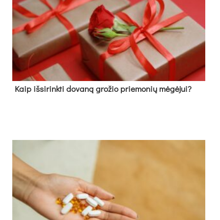
Kaip išsirinkti dovaną grožio priemonių mėgėjui?