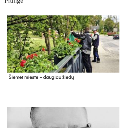
Plungė
Šie­met mies­te – dau­giau žie­dų