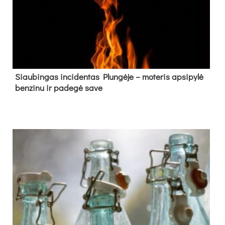
Siau­bin­gas in­ci­den­tas Plun­gė­je – mo­te­ris ap­si­py­lė
ben­zi­nu ir pa­de­gė sa­ve