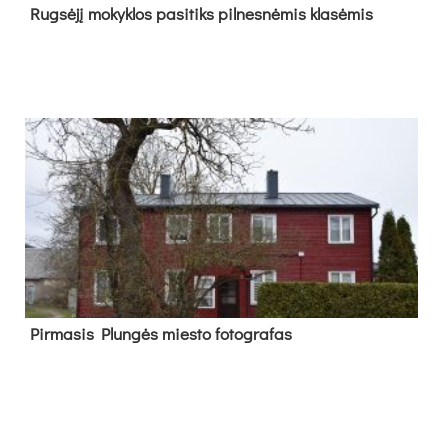
Rug­sė­jį mo­kyk­los pa­si­tiks pil­nes­nė­mis kla­sė­mis
Pir­ma­sis Plun­gės mies­to fo­tog­ra­fas