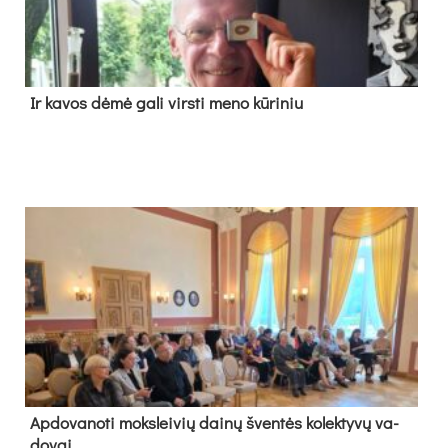
Ir ka­vos dė­mė ga­li virs­ti me­no kū­ri­niu
Ap­do­va­no­ti moks­lei­vių dai­nų šven­tės ko­lek­ty­vų va­
do­vai