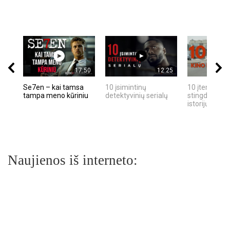
17:50
12:25
Se7en – kai tamsa
10 įsimintinų
10 įtemptų, k
tampa meno kūriniu
detektyvinių serialų
stingdančių k
istorijų
Naujienos iš interneto: