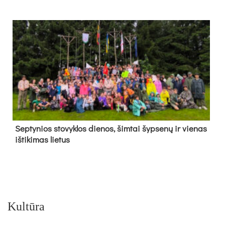
Sep­ty­nios sto­vyk­los die­nos, šim­tai šyp­se­nų ir vie­nas
iš­ti­ki­mas lie­tus
Kultūra