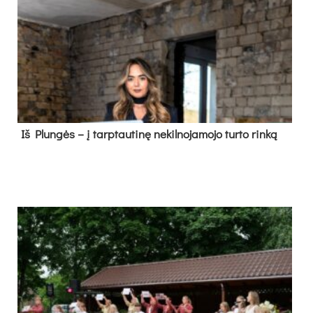
Iš Plungės – į tarptautinę nekilnojamojo turto rinką