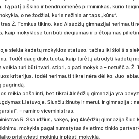
a. Tą pa­tį aiš­ki­no ir bend­ruo­menės pir­mi­nin­kas, ku­rio tei­gi­
mo­kyk­la, o ne žod­žiai, ku­rie ne­ži­nia ar taps „kūnu“.
t­ras Ž. Tom­kus ti­ki­no, kad Alsėd­žių gim­na­zi­jai ne­ri­mau­ti 
, kaip mo­kyk­lo­se tu­ri būti die­gia­mas ir plėto­ja­mas pi­lie­ti­
­vo­je sie­kia ka­detų mo­kyk­los sta­tu­so, ta­čiau iki šiol šis sie­
z­mu. Todėl daug dis­ku­tuo­ta, kaip turėtų at­ro­dy­ti ka­detų m
ė veik­la tu­ri būti tva­ri, stip­ri, o pa­ti mo­kyk­la – ne­tuš­čia. Ž
iuos kri­te­ri­jus, todėl ne­ri­mau­ti tik­rai nėra dėl ko. Juo la­bi
tą pa­grindą.
s rei­kia pa­ša­lin­ti, bet tik­rai Alsėd­žių gim­na­zi­ja yra pa­vyz
g­dy­mas Lie­tu­vo­je. Siun­čiu ži­nutę ir me­rui, ir gim­na­zi­jai: ne
gar­siai“, – ra­mi­no vi­ce­mi­nist­ras.
­mi­nist­ras R. Skaud­žius, sakęs, jog Alsėd­žių gim­na­zi­ja šiuo 
 aiš­ki­ni­mu, mo­kyk­la pa­gal nu­ma­ty­tas švie­ti­mo tink­lo per­tvar
i­ko pri­si­kvies­ti mo­ki­nių ir plėsti mo­kyklą.