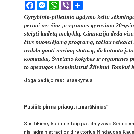
Facebook
Messenger
WhatsApp
Viber
Share
Gy­ny­bi­nio-pi­lie­ti­nio ug­dy­mo ke­liu sėkmin­ga
per­nai per šios pro­gra­mos gy­va­vi­mo 20-ąsias 
steig­ti ka­detų mo­kyklą. Gim­na­zi­ja deda vi­s
čius puo­selė­jamą pro­gramą, ta­čiau rei­ka­lai, l
truk­do gau­ti no­rimą sta­tusą, dis­ku­tuo­ta įstai­
ko­man­dai, Švie­ti­mo ko­kybės ir re­gio­ninės po­l
to ap­sau­gos vi­ce­mi­nist­rui Žil­vi­nui Tom­kui
Joga padėjo rasti atsakymus
Pa­siūlė pir­ma priaug­ti „marš­ki­nius“
Su­si­ti­ki­me, ku­ria­me taip pat da­ly­va­vo Sei­mo 
nis, ad­mi­nist­ra­ci­jos di­rek­to­rius Min­dau­gas Ka