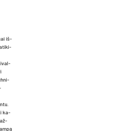
ai iš­
­ti­ki­
i­val­
i
ch­ni­
–
n­tu.
ti ka­
kaž­
į kampą