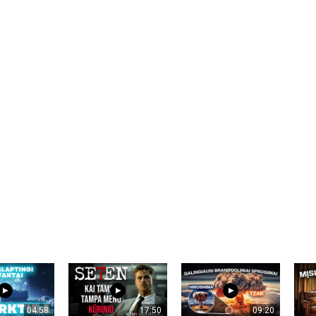
04:58
17:50
09:20