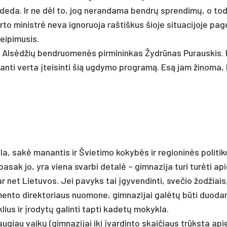
­pa­de­da. Ir ne dėl to, jog ne­ran­da­ma bendrų spren­dimų, o tod
 mi­nistrė ne­va ig­no­ruo­ja raš­tiš­kus šio­je si­tua­ci­jo­je pa­g
i­pi­mu­sis.
avęs Alsėd­žių bend­ruo­menės pir­mi­nin­kas Žydrū­nas Pu­raus­kis.
an­ti ver­ta įtei­sin­ti šią ug­dy­mo pro­gramą. Esą jam ži­no­ma,
la, sakė ma­nan­tis ir Švie­ti­mo ko­kybės ir re­gio­ninės po­li­ti­
pa­sak jo, yra vie­na svar­bi de­talė – gim­na­zi­ja tu­ri turė­ti a
o ar net Lie­tu­vos. Jei pa­vyks tai įgy­ven­din­ti, sve­čio žod­žiais
en­to di­rek­to­riaus nuo­mo­ne, gim­na­zi­jai galėtų būti duo­da­
lius ir įro­dytų ga­lin­ti tap­ti ka­detų mo­kyk­la.
i dau­giau vaikų (gim­na­zi­jai iki įvar­din­to skai­čiaus trūksta api