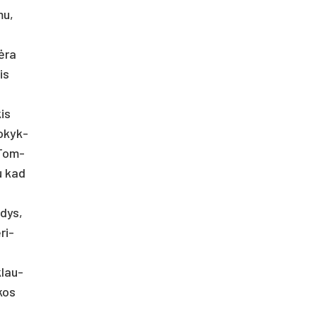
mu,
nėra
nis
kis
o­kyk­
. Tom­
au kad
­dys,
­ri­
klau­
­kos