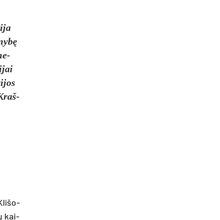
i­ja
­mybę
me­
­jai
i­jos
 Kraš­
Kli­šo­
jų kai­