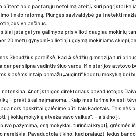
 būtent apie pa­starųjų ne­to­limą ateitį, ku­ri pa­grįstai ke­li
­mo tink­lo re­formą, Plungės sa­vi­val­dybė ga­li ne­tek­ti ma­žia
Mo­tie­jaus Va­lan­čiaus.
s šiai įstai­gai yra ga­li­mybė pri­si­vi­lio­ti dau­giau mo­ki­nių t
r 20 metų gy­ny­binį-pi­lie­tinį ug­dymą mo­ki­niams skie­pi­jan
ū­nas Skaud­žius pa­reiškė, kad Alsėd­žių gim­na­zi­ja tu­ri priaug
dar per silp­na va­din­tis šiuo var­du. Mi­nis­te­ri­jos at­sto­vo b
roms klasėms ir taip pa­ma­žu „au­gin­ti“ ka­detų mo­kyklą bei bur
i ne­ten­ki­na. Anot įstai­gos di­rek­to­riaus pa­va­duo­to­jos Dai­
ti vaikų – pra­ktiš­kai ne­įma­no­ma. „Kaip mes tu­ri­me kvies­ti tė
r ka­da nors ap­skri­tai galė­si­me būti tais ka­de­tais. Tei­sinės
o­ti, į ko­kią mo­kyklą at­ve­ža sa­vo vai­kus“, – aiš­ki­no ji.
u­vo pa­žy­mi­ma, esą mo­kyk­lai, tu­rin­čiai kryptį, grėsmės iš­
 ne­reiš­kia. Pa­va­duo­to­ja ti­ki­no, kad pra­lauž­ti le­dus ban­d