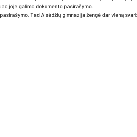
ua­ci­jo­je ga­li­mo do­ku­men­to pa­si­ra­šy­mo.
­lo pa­si­ra­šy­mo. Tad Alsėd­žių gim­na­zi­ja žengė dar vieną sva