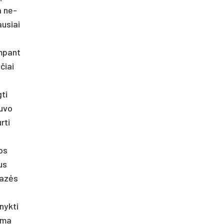
a ne­
u­siai
am­pant
­čiai
­ti
u­vo
­ti
vos
vus
 bazės
nyk­ti
o­ma