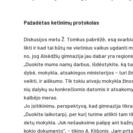
Pa­žadė­tas ke­ti­nimų pro­to­ko­las
Dis­ku­si­jos me­tu Ž. Tom­kus pa­brėžė, esą svar­bia
lik­ti ir kad tai būtų ne vie­ti­nius vai­kus ug­dan­ti m
no, jog Alsėd­žių gim­na­zi­ja jau da­bar yra re­gio­ni
„Duo­ki­te mums namų dar­bus, išdės­ty­ki­te, ką tu­ri­
dybė, mo­kyk­la, at­sa­kin­gos mi­nis­te­ri­jos – tu­ri ži
veik­ti, ir aiš­ku­mo. Tik to­kiu at­ve­ju mo­kyk­la ži­n
nių da­lykų su konk­re­čio­mis da­to­mis ir at­sa­ko­my
kalbė­jo me­ras.
Jo įsi­ti­ki­ni­mu, per­spek­tyvą, kad gim­na­zi­ja tik­r
„Duo­ki­te lai­ko­tarpį, per kurį tu­ri­me at­lik­ti tam t
detų mo­kyk­la. Juk ne­šauk­si­me pa­lipę ant baž­ny
ko­kio do­ku­men­to“, – ti­ki­no A. Kli­šo­nis. Jam pr