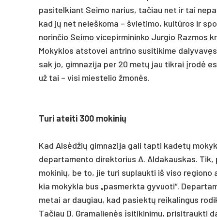
pa­si­tel­kiant Sei­mo na­rius, ta­čiau net ir tai ne
kad jų net neieš­ko­ma – švie­ti­mo, kultū­ros ir spor­to
no­rin­čio Sei­mo vi­ce­pir­mi­nin­ko Jur­gio Raz­mos kre
Mo­kyk­los at­sto­vei ant­ri­no su­si­ti­ki­me da­ly­v
sak jo, gim­na­zi­ja per 20 metų jau tik­rai įrodė es
už tai – vi­si mies­te­lio žmonės.
Tu­ri atei­ti 300 mo­ki­nių
Kad Alsėd­žių gim­na­zi­ja ga­li tap­ti ka­detų mo­kyk­
de­par­ta­men­to di­rek­to­rius A. Al­da­kaus­kas. Tik, 
mo­ki­nių, be to, jie tu­ri su­plauk­ti iš vi­so re­gio­n
kia mo­kyk­la bus „pa­smerk­ta gy­vuo­ti“. De­par­ta­m
me­tai ar dau­giau, kad pa­siektų rei­ka­lin­gus ro­dik­
Ta­čiau D. Gra­ma­lienės įsi­ti­ki­ni­mu, pri­si­trauk­t