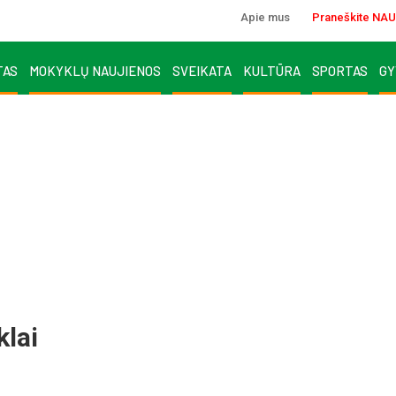
Apie mus
Praneškite NAU
TAS
MOKYKLŲ NAUJIENOS
SVEIKATA
KULTŪRA
SPORTAS
GY
­lai