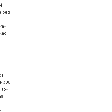
ėl,
elbė­ti
 Pa­
 kad
kos
pie 300
, to­
mi
e