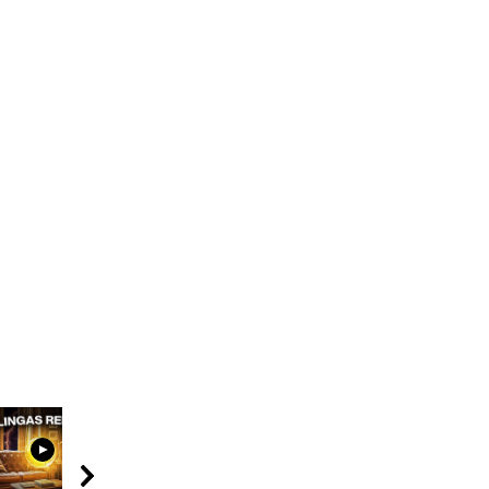
09:00
04:08
02:52