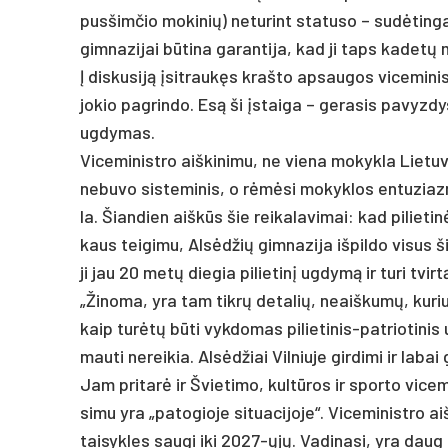
pus­šim­čio mo­ki­nių) ne­tu­rint sta­tu­so – su­dėtin­g
gim­na­zi­jai būti­na ga­ran­ti­ja, kad ji taps ka­detų 
Į dis­ku­siją įsit­raukęs kraš­to ap­sau­gos vi­ce­minis
jo­kio pa­grin­do. Esą ši įstai­ga – ge­ra­sis pa­vyz­dys
ug­dy­mas.
Vi­ce­mi­nist­ro aiš­ki­ni­mu, ne vie­na mo­kyk­la Lie­tu
ne­bu­vo sis­te­mi­nis, o rėmėsi mo­kyk­los en­tu­zia
la. Šian­dien aiškūs šie rei­ka­la­vi­mai: kad pi­lie­tin
kaus tei­gi­mu, Alsėd­žių gim­na­zi­ja iš­pil­do vi­sus š
ji jau 20 metų die­gia pi­lie­tinį ug­dymą ir tu­ri tvir
„Ži­no­ma, yra tam tikrų de­ta­lių, neaiš­kumų, ku­riuo
kaip turėtų būti vyk­do­mas pi­lie­ti­nis-pa­trio­ti­nis u
mau­ti ne­rei­kia. Alsėd­žiai Vil­niu­je gir­di­mi ir la­bai 
Jam pri­tarė ir Švie­ti­mo, kultū­ros ir spor­to vi­ce
si­mu yra „pa­to­gio­je si­tua­ci­jo­je“. Vi­ce­mi­nist­ro
tai­syk­les sau­gi iki 2027-ųjų. Va­di­na­si, yra daug la