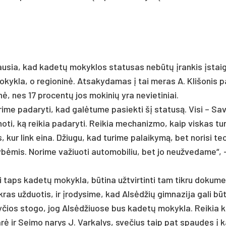
u­sia, kad ka­detų mo­kyk­los sta­tu­sas ne­būtų įran­kis įstai­g
o­kyk­la, o re­gio­ninė. At­sa­ky­da­mas į tai me­ras A. Kli­šo­nis pa
nė, nes 17 pro­centų jos mo­ki­nių yra ne­vie­ti­niai.
me pa­da­ry­ti, kad galė­tu­me pa­siek­ti šį sta­tusą. Vi­si – Sa­v
­no­ti, ką rei­kia pa­da­ry­ti. Rei­kia me­cha­niz­mo, kaip vis­kas tu­r
os, kur link ei­na. Džiu­gu, kad tu­ri­me pa­lai­kymą, bet no­ri­si te
bė­mis. No­ri­me va­žiuo­ti au­to­mo­bi­liu, bet jo neuž­ve­da­me“, 
ai taps ka­detų mo­kyk­la, būti­na užt­vir­tin­ti tam tik­ru do­ku­me
ik­ras už­duo­tis, ir įro­dy­si­me, kad Alsėd­žių gim­na­zi­ja ga­li bū
­čios sto­go, jog Alsėd­žiuo­se bus ka­detų mo­kyk­la. Rei­kia 
i­tarė ir Sei­mo na­rys J. Var­ka­lys, sve­čius taip pat spaudęs 