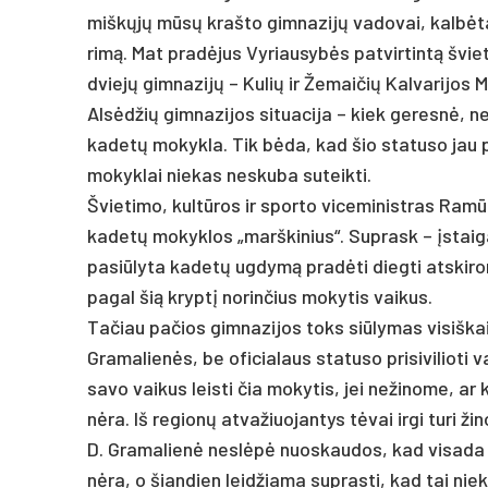
miškųjų mūsų kraš­to gim­na­zijų va­do­vai, kalbė­ta
rimą. Mat pra­dėjus Vy­riau­sybės pa­tvir­tintą švie­ti
dviejų gim­na­zijų – Ku­lių ir Že­mai­čių Kal­va­ri­jos 
Alsėd­žių gim­na­zi­jos si­tua­ci­ja – kiek ge­resnė, ne
ka­detų mo­kyk­la. Tik bėda, kad šio sta­tu­so jau pe
mo­kyk­lai nie­kas ne­sku­ba su­teik­ti.
Švie­ti­mo, kultū­ros ir spor­to vi­ce­mi­nist­ras Ram
ka­detų mo­kyk­los „marš­ki­nius“. Sup­rask – įstai­ga 
pa­si­ūly­ta ka­detų ug­dymą pra­dėti dieg­ti at­ski­
pa­gal šią kryptį no­rin­čius mo­ky­tis vai­kus.
Ta­čiau pa­čios gim­na­zi­jos toks siū­ly­mas vi­siš­ka
Gra­ma­lienės, be ofi­cia­laus sta­tu­so pri­si­vi­lio­
sa­vo vai­kus leis­ti čia mo­ky­tis, jei ne­ži­no­me, a
nėra. Iš re­gionų at­va­žiuo­jan­tys tėvai ir­gi tu­ri ži­n
D. Gra­ma­lienė ne­slėpė nuo­skau­dos, kad vi­sa­da b
nėra, o šian­dien leid­žia­ma su­pras­ti, kad tai nie­ko