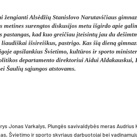
i žen­gian­ti Alsėd­žių Sta­nis­lo­vo Na­ru­ta­vi­čiaus gim­na­z
me­ti­nes su­reng­tos dis­ku­si­jos me­tu iš­gir­do apie ga­li
as pa­stan­gas, kad kuo grei­čiau įtei­sintų jau du de­šimt­
iau­diš­kai iš­si­reiš­kus, pa­stri­go. Kas šią dieną gim­na­zi
go­je ap­si­lan­kius Švie­ti­mo, kultū­ros ir spor­to mi­nis­te­r
i­ti­kos de­par­ta­men­to di­rek­to­riui Ai­dui Al­da­kaus­kui,
 bei Šau­lių sąjun­gos at­sto­vams.
na­rys Jo­nas Var­ka­lys, Plungės sa­vi­val­dybės me­ras Aud­rius 
u­nas, Švie­ti­mo ir spor­to sky­riaus dar­buo­to­jai bei va­di­namų