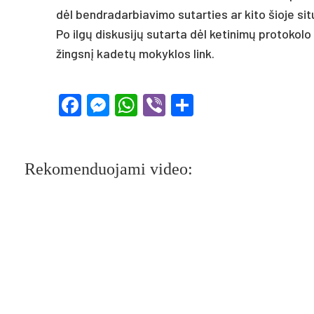
dėl bend­ra­dar­bia­vi­mo su­tar­ties ar ki­to šio­je si­t
Po ilgų dis­ku­sijų su­tar­ta dėl ke­ti­nimų pro­to­ko
žingsnį ka­detų mo­kyk­los link.
Facebook
Messenger
WhatsApp
Viber
Share
Rekomenduojami video: