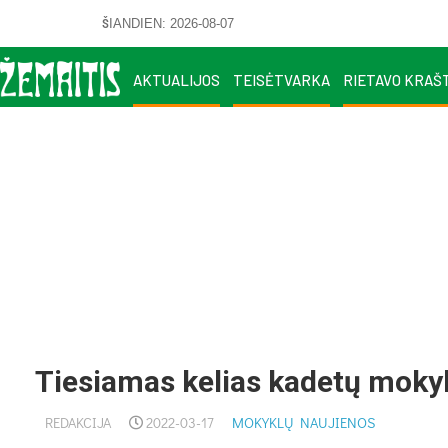
ŠIANDIEN: 2026-08-07
AKTUALIJOS
TEISĖTVARKA
RIETAVO KRAŠ
Tie­sia­mas ke­lias ka­detų mo­kyk
REDAKCIJA
2022-03-17
MOKYKLŲ NAUJIENOS