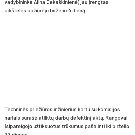
vadybininkė Alina Čekaškinienė) jau įrengtas
aikšteles apžiūrėjo birželio 4 dieną.
Techninės priežiūros inžinierius kartu su komisijos
nariais surašė atliktų darbų defektinį aktą. Rangovai
įsipareigojo užfiksuotus trūkumus pašalinti iki birželio
22 dienos.