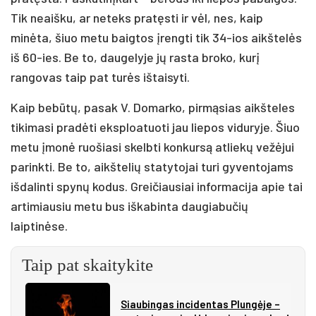
Tik neaišku, ar neteks pratęsti ir vėl, nes, kaip
minėta, šiuo metu baigtos įrengti tik 34-ios aikštelės
iš 60-ies. Be to, daugelyje jų rasta broko, kurį
rangovas taip pat turės ištaisyti.
Kaip bebūtų, pasak V. Domarko, pirmąsias aikšteles
tikimasi pradėti eksploatuoti jau liepos viduryje. Šiuo
metu įmonė ruošiasi skelbti konkursą atliekų vežėjui
parinkti. Be to, aikštelių statytojai turi gyventojams
išdalinti spynų kodus. Greičiausiai informacija apie tai
artimiausiu metu bus iškabinta daugiabučių
laiptinėse.
Taip pat skaitykite
Siau­bin­gas in­ci­den­tas Plun­gė­je –