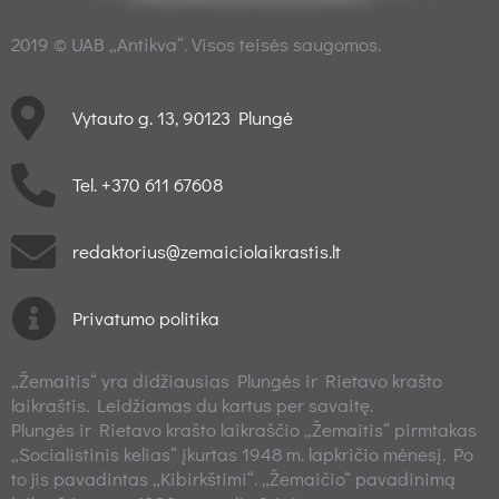
2019 © UAB „Antikva“. Visos teisės saugomos.
Vytauto g. 13, 90123 Plungė
Tel. +370 611 67608
redaktorius@zemaiciolaikrastis.lt
Privatumo politika
„Žemaitis“ yra didžiausias Plungės ir Rietavo krašto
laikraštis. Leidžiamas du kartus per savaitę.
Plungės ir Rietavo krašto laikraščio „Žemaitis“ pirmtakas
„Socialistinis kelias“ įkurtas 1948 m. lapkričio mėnesį. Po
to jis pavadintas „Kibirkštimi“. „Žemaičio“ pavadinimą