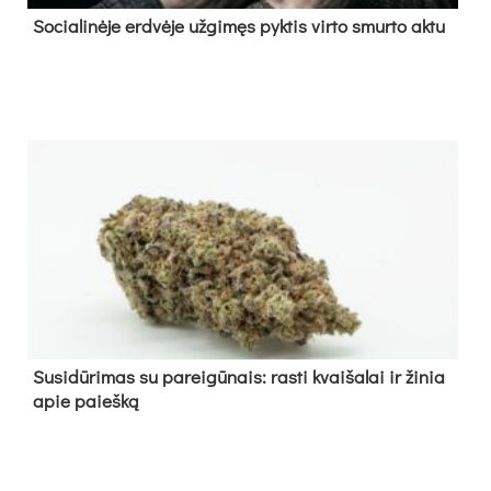
So­cia­li­nė­je erd­vė­je už­gi­męs pyk­tis vir­to smur­to ak­tu
Su­si­dū­ri­mas su pa­rei­gū­nais: ras­ti kvai­ša­lai ir ži­nia
apie paieš­ką