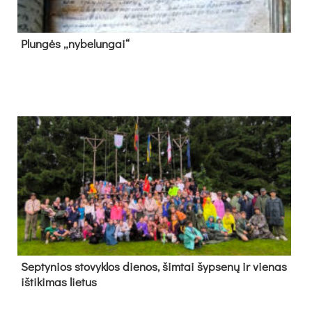
Plun­gės „ny­be­lun­gai“
Sep­ty­nios sto­vyk­los die­nos, šim­tai šyp­se­nų ir vie­nas
iš­ti­ki­mas lie­tus