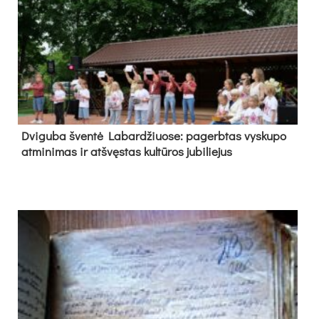
Dvi­gu­ba šven­tė La­bar­džiuo­se: pa­gerb­tas vys­ku­po
at­mi­ni­mas ir at­švęs­tas kul­tū­ros ju­bi­lie­jus