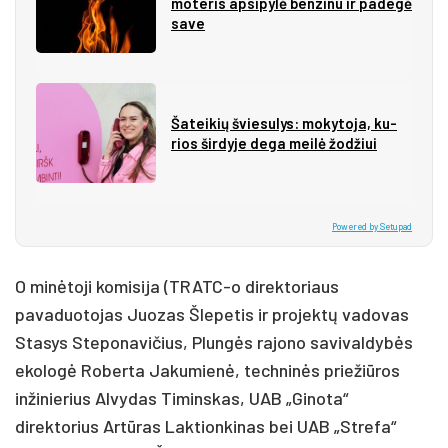
mo­te­ris ap­si­py­lė ben­zi­nu ir pa­de­gė
sa­ve
Ša­tei­kių švie­su­lys: mo­ky­to­ja, ku­
rios šir­dy­je de­ga mei­lė žo­džiui
Powered by Setupad
O minėtoji komisija (TRATC-o direktoriaus
pavaduotojas Juozas Šlepetis ir projektų vadovas
Stasys Steponavičius, Plungės rajono savivaldybės
ekologė Roberta Jakumienė, techninės priežiūros
inžinierius Alvydas Timinskas, UAB „Ginota“
direktorius Artūras Laktionkinas bei UAB „Strefa“