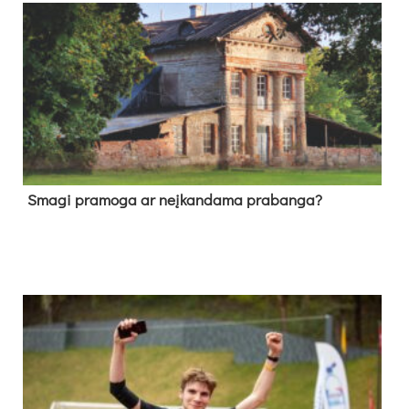
Sma­gi pra­mo­ga ar neį­kan­da­ma pra­ban­ga?