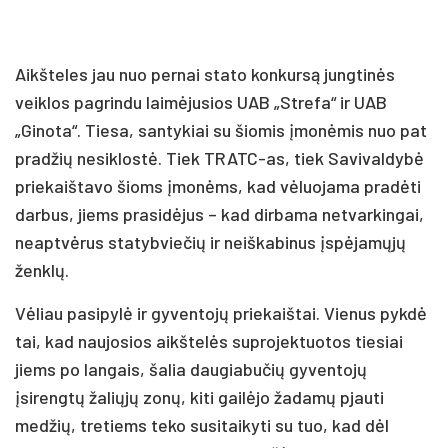
Aikšteles jau nuo pernai stato konkursą jungtinės
veiklos pagrindu laimėjusios UAB „Strefa“ ir UAB
„Ginota“. Tiesa, santykiai su šiomis įmonėmis nuo pat
pradžių nesiklostė. Tiek TRATC-as, tiek Savivaldybė
priekaištavo šioms įmonėms, kad vėluojama pradėti
darbus, jiems prasidėjus – kad dirbama netvarkingai,
neaptvėrus statybviečių ir neiškabinus įspėjamųjų
ženklų.
Vėliau pasipylė ir gyventojų priekaištai. Vienus pykdė
tai, kad naujosios aikštelės suprojektuotos tiesiai
jiems po langais, šalia daugiabučių gyventojų
įsirengtų žaliųjų zonų, kiti gailėjo žadamų pjauti
medžių, tretiems teko susitaikyti su tuo, kad dėl