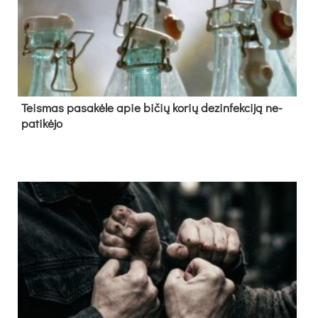
Teis­mas pa­sa­kė­le apie bi­čių ko­rių de­zin­fek­ci­ją ne­
pa­ti­kė­jo