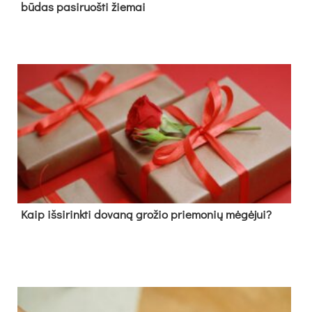
būdas pasiruošti žiemai
Kaip išsirinkti dovaną grožio priemonių mėgėjui?