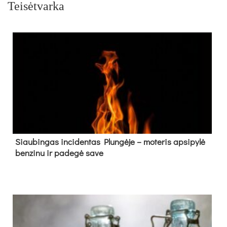
Teisėtvarka
Siau­bin­gas in­ci­den­tas Plun­gė­je – mo­te­ris ap­si­py­lė
ben­zi­nu ir pa­de­gė sa­ve