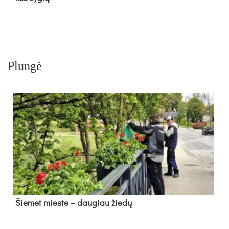
Plungė
Šie­met mies­te – dau­giau žie­dų