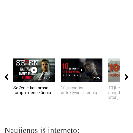
17:50
12:25
Se7en – kai tamsa
10 įsimintinų
10 įtemptų, k
tampa meno kūriniu
detektyvinių serialų
stingdančių k
istorijų
Naujienos iš interneto: