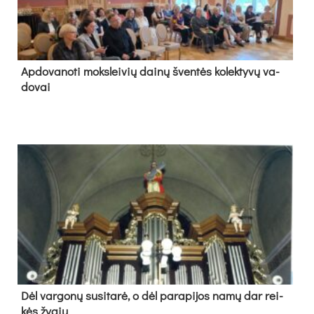
Ap­do­va­no­ti moks­lei­vių dai­nų šven­tės ko­lek­ty­vų va­
do­vai
Dėl var­go­nų su­si­ta­rė, o dėl pa­ra­pi­jos na­mų dar rei­
kės žy­gių