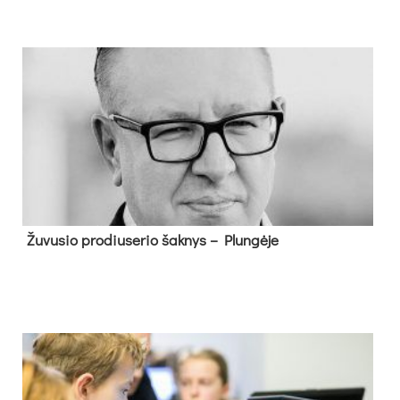
Žu­vu­sio pro­diu­se­rio šak­nys – Plun­gė­je