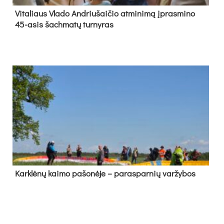
Vi­ta­liaus Vla­do And­riu­šai­čio at­mi­ni­mą įpras­mi­no
45-asis šach­ma­tų tur­ny­ras
Kark­lė­nų kai­mo pa­šo­nė­je – pa­ras­par­nių var­žy­bos