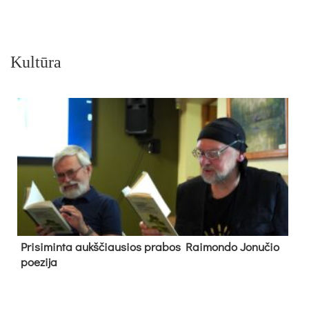
Kultūra
Pri­si­min­ta aukš­čiau­sios pra­bos Rai­mon­do Jo­nu­čio
poe­zi­ja