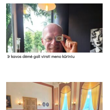
Ir ka­vos dė­mė ga­li virs­ti me­no kū­ri­niu