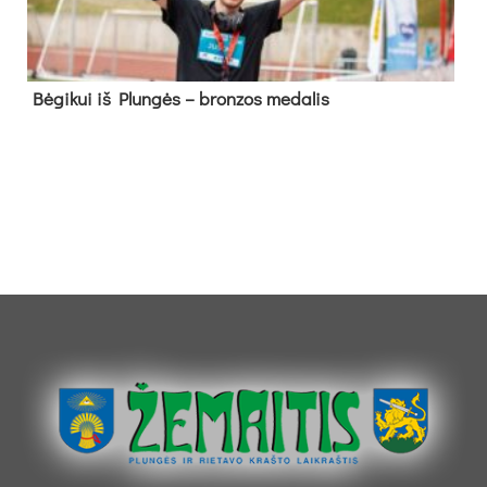
Bė­gi­kui iš Plun­gės – bron­zos me­da­lis