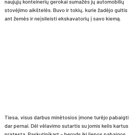
naujųjų konteinerių gerokai sumažės jų automobilių
stovėjimo aikštelės. Buvo ir tokių, kurie žadėjo gultis
ant žemės ir neįsileisti ekskavatorių į savo kiemą.
Tiesa, visus darbus minėtosios įmone turėjo pabaigti
dar pernai. Dėl vėlavimo sutartis su jomis kelis kartus
pratęsta. Paskutinįkart – berods iki liepos pabaigos.