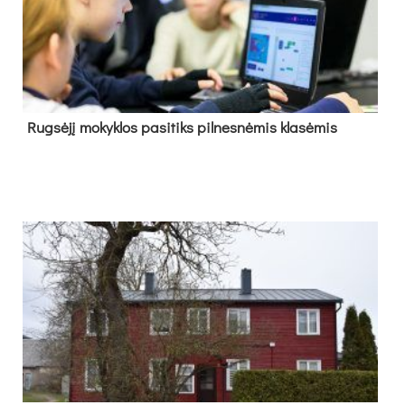
Rug­sė­jį mo­kyk­los pa­si­tiks pil­nes­nė­mis kla­sė­mis