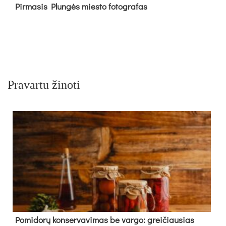
Pir­ma­sis Plun­gės mies­to fo­tog­ra­fas
Pravartu žinoti
Pomidorų konservavimas be vargo: greičiausias