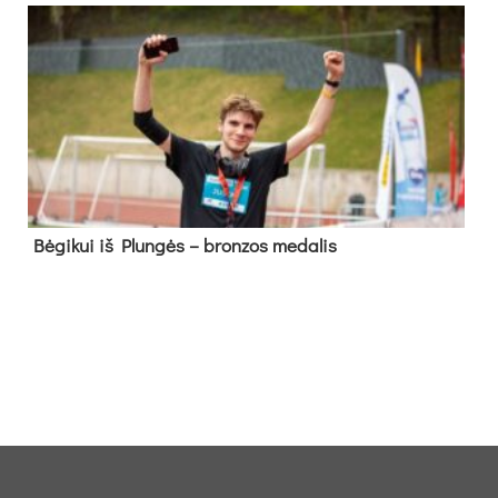
Bė­gi­kui iš Plun­gės – bron­zos me­da­lis