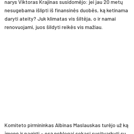
narys Viktoras Krajinas susidomėjo: jei jau 20 metų
nesugebama išlipti iš finansinės duobės, ką ketinama
daryti ateity? Juk klimatas vis šiltėja, o ir namai
renovuojami, juos šildyti reikės vis mažiau.
Komiteto pirmininkas Albinas Maslauskas turėjo už ką
įmonę ir pagirti – esą neblogai sekasi susitvarkyti su