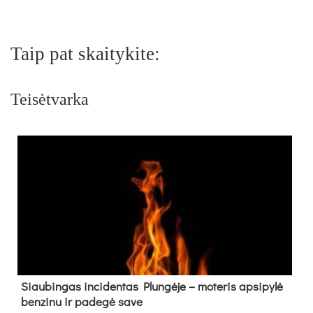
Taip pat skaitykite:
Teisėtvarka
Siau­bin­gas in­ci­den­tas Plun­gė­je – mo­te­ris ap­si­py­lė
ben­zi­nu ir pa­de­gė sa­ve