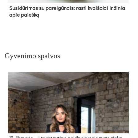
Su­si­dū­ri­mas su pa­rei­gū­nais: ras­ti kvai­ša­lai ir ži­nia
apie paieš­ką
Gyvenimo spalvos