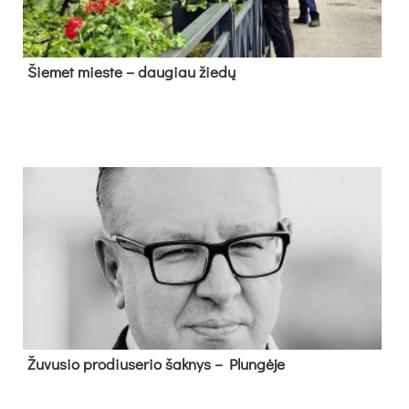
Šie­met mies­te – dau­giau žie­dų
Žu­vu­sio pro­diu­se­rio šak­nys – Plun­gė­je