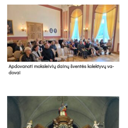
Ap­do­va­no­ti moks­lei­vių dai­nų šven­tės ko­lek­ty­vų va­
do­vai