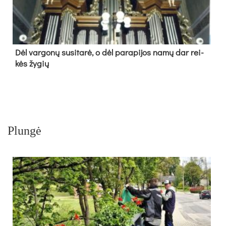
Dėl var­go­nų su­si­ta­rė, o dėl pa­ra­pi­jos na­mų dar rei­
kės žy­gių
Plungė