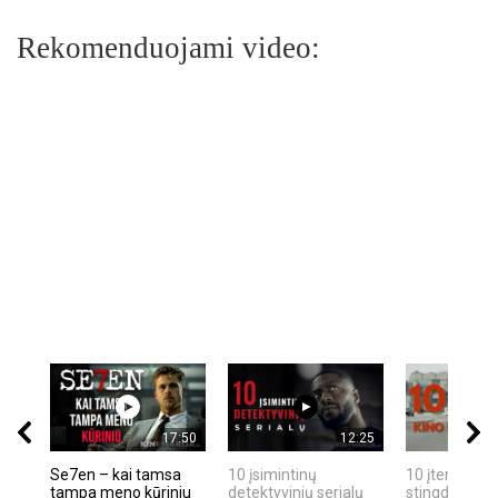
Rekomenduojami video:
17:50
12:25
Se7en – kai tamsa
10 įsimintinų
10 įtemptų, k
tampa meno kūriniu
detektyvinių serialų
stingdančių k