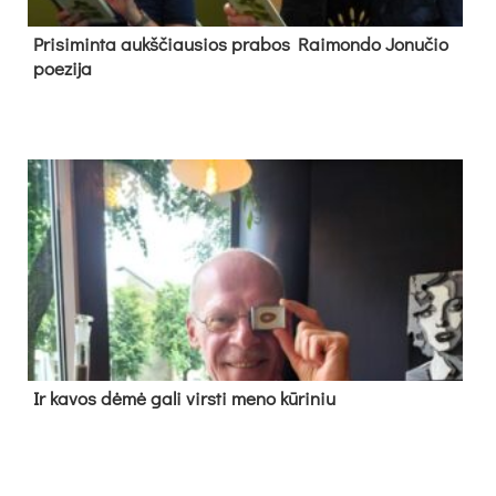
Pri­si­min­ta aukš­čiau­sios pra­bos Rai­mon­do Jo­nu­čio
poe­zi­ja
Ir ka­vos dė­mė ga­li virs­ti me­no kū­ri­niu