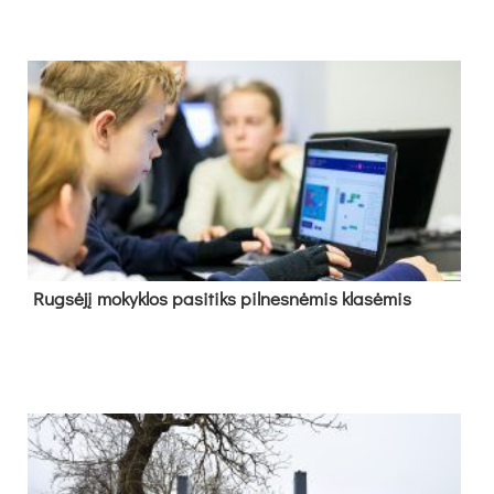
Rug­sė­jį mo­kyk­los pa­si­tiks pil­nes­nė­mis kla­sė­mis