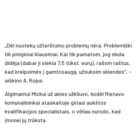
„Dėl nuotekų užterštumo problemų nėra. Problemiški
tik piniginiai klausimai. Kai tik pamatom, jog skola
didėja (dabar ji siekia 7,5 tūkst. eurų), rašom raštus,
kad kreipsimės į gamtosaugą, užsuksim sklendes“, –
aiškino A. Rojus.
Algimantui Mickui už akies užkliuvo, kodėl Rietavo
komunalininkai ataskaitoje giriasi aukštos
kvalifikacijos specialistais, o vėliau nurodo, kad
įmonei jų trūksta.