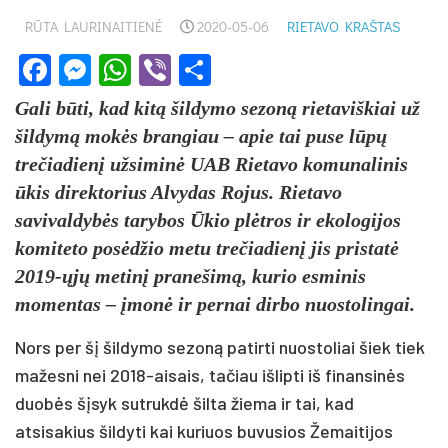
RŪTA LAURINAITIENĖ
2020-05-06
RIETAVO KRAŠTAS
Facebook
Messenger
WhatsApp
Viber
Share
Gali būti, kad kitą šildymo sezoną rietaviškiai už
šildymą mokės brangiau – apie tai puse lūpų
trečiadienį užsiminė UAB Rietavo komunalinis
ūkis direktorius Alvydas Rojus. Rietavo
savivaldybės tarybos Ūkio plėtros ir ekologijos
komiteto posėdžio metu trečiadienį jis pristatė
2019-ųjų metinį pranešimą, kurio esminis
momentas – įmonė ir pernai dirbo nuostolingai.
Nors per šį šildymo sezoną patirti nuostoliai šiek tiek
mažesni nei 2018-aisais, tačiau išlipti iš finansinės
duobės šįsyk sutrukdė šilta žiema ir tai, kad
atsisakius šildyti kai kuriuos buvusios Žemaitijos