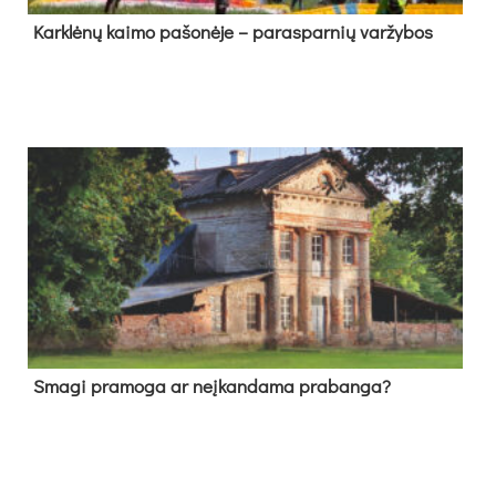
Kark­lė­nų kai­mo pa­šo­nė­je – pa­ras­par­nių var­žy­bos
Sma­gi pra­mo­ga ar neį­kan­da­ma pra­ban­ga?