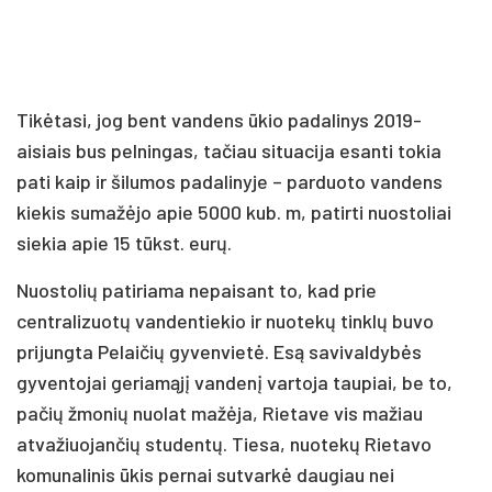
Tikėtasi, jog bent vandens ūkio padalinys 2019-
aisiais bus pelningas, tačiau situacija esanti tokia
pati kaip ir šilumos padalinyje – parduoto vandens
kiekis sumažėjo apie 5000 kub. m, patirti nuostoliai
siekia apie 15 tūkst. eurų.
Nuostolių patiriama nepaisant to, kad prie
centralizuotų vandentiekio ir nuotekų tinklų buvo
prijungta Pelaičių gyvenvietė. Esą savivaldybės
gyventojai geriamąjį vandenį vartoja taupiai, be to,
pačių žmonių nuolat mažėja, Rietave vis mažiau
atvažiuojančių studentų. Tiesa, nuotekų Rietavo
komunalinis ūkis pernai sutvarkė daugiau nei