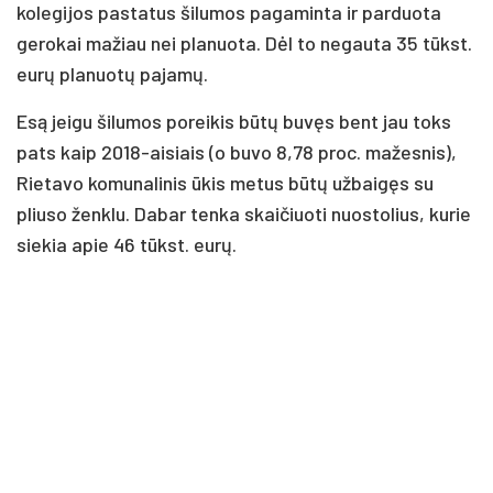
kolegijos pastatus šilumos pagaminta ir parduota
gerokai mažiau nei planuota. Dėl to negauta 35 tūkst.
eurų planuotų pajamų.
Esą jeigu šilumos poreikis būtų buvęs bent jau toks
pats kaip 2018-aisiais (o buvo 8,78 proc. mažesnis),
Rietavo komunalinis ūkis metus būtų užbaigęs su
pliuso ženklu. Dabar tenka skaičiuoti nuostolius, kurie
siekia apie 46 tūkst. eurų.