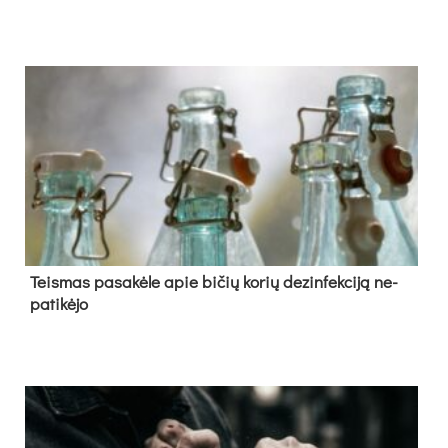
Teis­mas pa­sa­kė­le apie bi­čių ko­rių de­zin­fek­ci­ją ne­
pa­ti­kė­jo