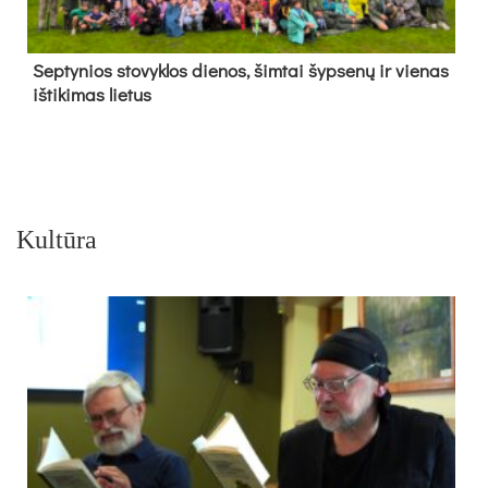
Sep­ty­nios sto­vyk­los die­nos, šim­tai šyp­se­nų ir vie­nas
iš­ti­ki­mas lie­tus
Kultūra