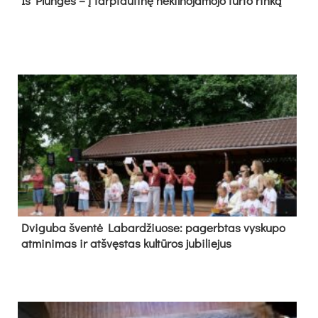
Iš Plungės – į tarptautinę nekilnojamojo turto rinką
Dvi­gu­ba šven­tė La­bar­džiuo­se: pa­gerb­tas vys­ku­po
at­mi­ni­mas ir at­švęs­tas kul­tū­ros ju­bi­lie­jus