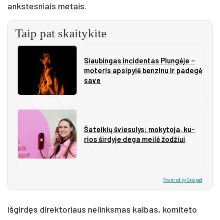
ankstesniais metais.
Taip pat skaitykite
Siau­bin­gas in­ci­den­tas Plun­gė­je –
mo­te­ris ap­si­py­lė ben­zi­nu ir pa­de­gė
sa­ve
Ša­tei­kių švie­su­lys: mo­ky­to­ja, ku­
rios šir­dy­je de­ga mei­lė žo­džiui
Powered by Setupad
Išgirdęs direktoriaus nelinksmas kalbas, komiteto