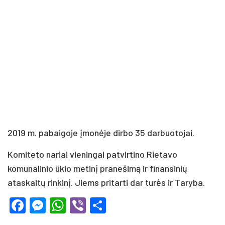
2019 m. pabaigoje įmonėje dirbo 35 darbuotojai.
Komiteto nariai vieningai patvirtino Rietavo
komunalinio ūkio metinį pranešimą ir finansinių
ataskaitų rinkinį. Jiems pritarti dar turės ir Taryba.
Facebook
Messenger
WhatsApp
Viber
Share