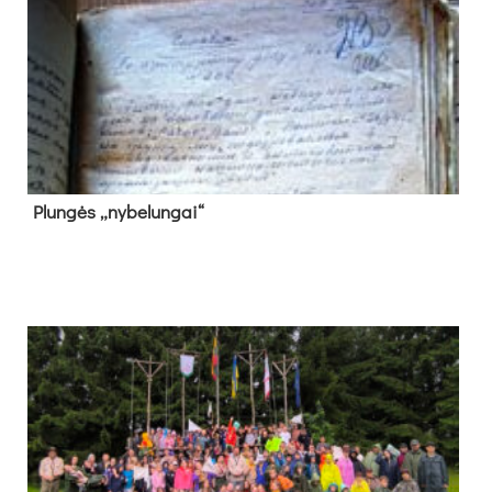
Plun­gės „ny­be­lun­gai“