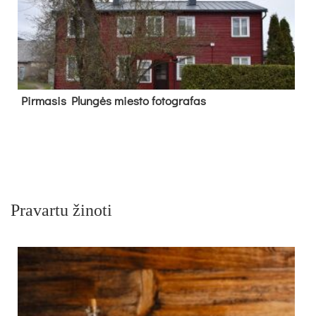
Pir­ma­sis Plun­gės mies­to fo­tog­ra­fas
Pravartu žinoti