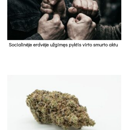
So­cia­li­nė­je erd­vė­je už­gi­męs pyk­tis vir­to smur­to ak­tu