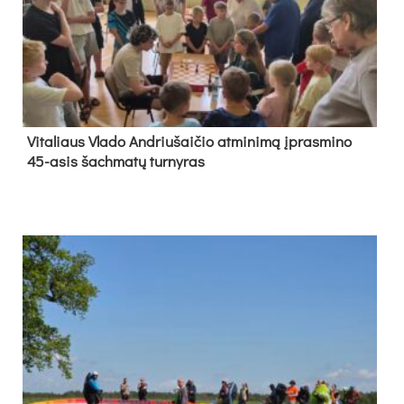
Vi­ta­liaus Vla­do And­riu­šai­čio at­mi­ni­mą įpras­mi­no
45-asis šach­ma­tų tur­ny­ras