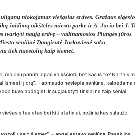
huliganų niokojamas viešąsias erdves. Gražaus elgesio
kų žaidimų aikšteles miesto parke ir A. Jucio bei J. 
us tvarkyti naują erdvę – vadinamosios Plungės jūros
Miesto seniūnė Dangirutė Jurkuvienė sako
ta tiek nuostolių kaip šiemet.
ti, malonu pabūti ir pasivaikščioti, bet kas iš to? Kartais 
gai išmesti į orą“, – apmaudo neslepia seniūnė, kalbėdama 
ada buvo apdeginti ir supjaustyti tinklai ne taip seniai
viešasis tualetas bei kiti statiniai, nežinia kas sulaužė
ostolių kaip šiemet“, – apgailestavo seniūnė. Pasak jos,