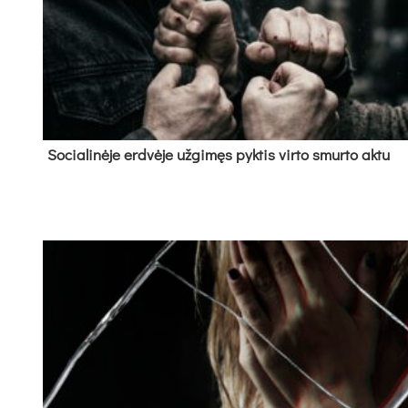
So­cia­li­nė­je erd­vė­je už­gi­męs pyk­tis vir­to smur­to ak­tu