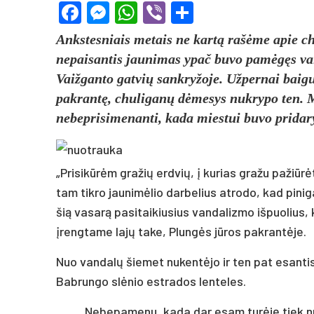
Facebook
Messenger
WhatsApp
Viber
Share
Ankstesniais metais ne kartą rašėme apie c
nepaisantis jaunimas ypač buvo pamėgęs vai
Vaižganto gatvių sankryžoje. Užpernai baig
pakrantę, chuliganų dėmesys nukrypo ten. 
nebeprisimenanti, kada miestui buvo pridary
„Prisikūrėm gražių erdvių, į kurias gražu pažiūrė
tam tikro jaunimėlio darbelius atrodo, kad pini
šią vasarą pasitaikiusius vandalizmo išpuolius, k
įrengtame lajų take, Plungės jūros pakrantėje.
Nuo vandalų šiemet nukentėjo ir ten pat esantis 
Babrungo slėnio estrados lenteles.
„Nebepamenu, kada dar esam turėję tiek nu