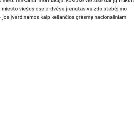
 metu renkama informacija, kokiose vietose dar jų trūkst
au miesto viešosiose erdvėse įrengtas vaizdo stebėjimo
– jos įvardinamos kaip keliančios grėsmę nacionaliniam