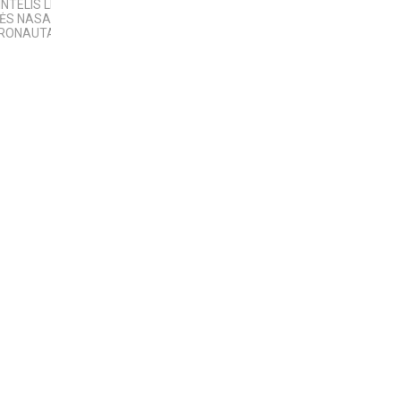
INTELIS LIETUVIŲ
4 PASAULINĖS
Best places to visit
MĖS NASA
TECHNOLOGIJOS,
Telsiai
RONAUTAS
KURIAS SUKŪRĖ...