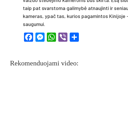
vaizdo stebėjimo kameroms bus skirta. Esą šiuo
taip pat svarstoma galimybė atnaujinti ir seni
kameras, ypač tas, kurios pagamintos Kinijoje 
saugumui.
Facebook
Messenger
WhatsApp
Viber
Share
Rekomenduojami video: