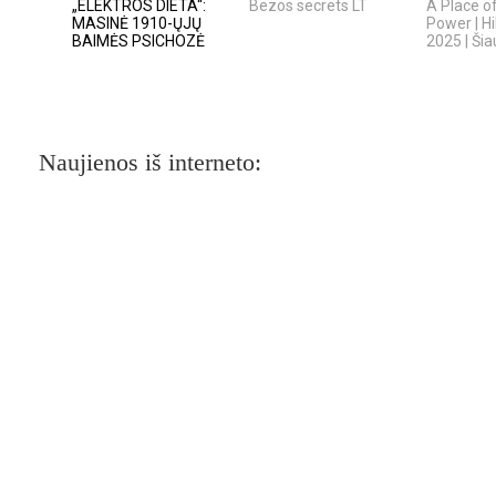
„ELEKTROS DIETA“:
Bezos secrets LT
A Place o
MASINĖ 1910-ŲJŲ
Power | Hi
BAIMĖS PSICHOZĖ
2025 | Šiau
Naujienos iš interneto: