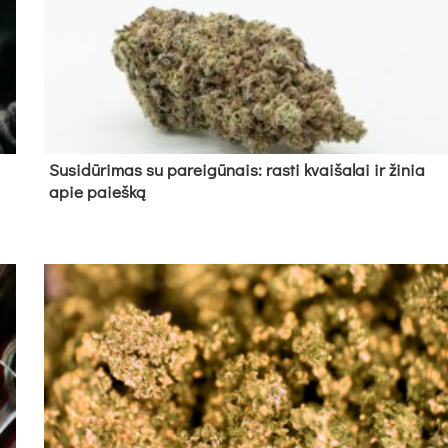
Su­si­dū­ri­mas su pa­rei­gū­nais: ras­ti kvai­ša­lai ir ži­nia
apie paieš­ką