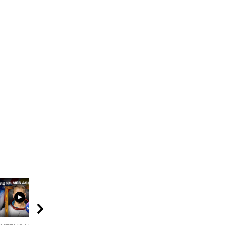
08:40
08:01
04:08