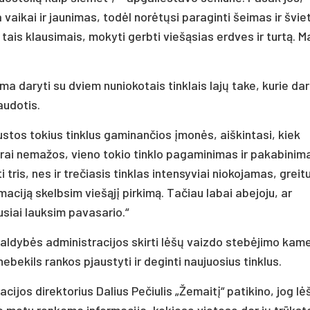
 vaikai ir jaunimas, todėl norėtųsi paraginti šeimas ir švi
tais klausimais, mokyti gerbti viešąsias erdves ir turtą. M
ma daryti su dviem nuniokotais tinklais lajų take, kurie dar
audotis.
ustos tokius tinklus gaminančios įmonės, aiškintasi, kiek
ikrai nemažos, vieno tokio tinklo pagaminimas ir pakabinim
 tris, nes ir trečiasis tinklas intensyviai niokojamas, greit
ormaciją skelbsim viešąjį pirkimą. Tačiau labai abejoju, ar
usiai lauksim pavasario.“
valdybės administracijos skirti lėšų vaizdo stebėjimo ka
nebekils rankos pjaustyti ir deginti naujuosius tinklus.
ijos direktorius Dalius Pečiulis „Žemaitį“ patikino, jog lė