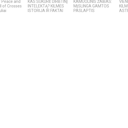
f Peace and
KAS SUKŪRĖ DIRBTINĮ
KAMUOLINIS ŽAIBAS:
VIEN
ll of Crosses
INTELEKTĄ? KILMĖS
MĮSLINGA GAMTOS
KIL
liai
ISTORIJA IR FAKTAI
PASLAPTIS
AST