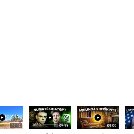
45:42
07:18
09:00