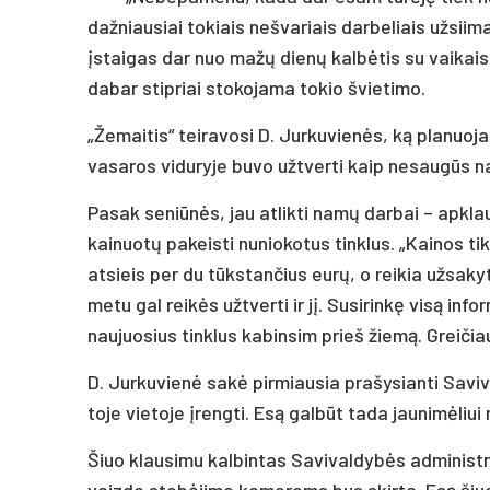
dažniausiai tokiais nešvariais darbeliais užsiima
įstaigas dar nuo mažų dienų kalbėtis su vaikais 
dabar stipriai stokojama tokio švietimo.
„Žemaitis“ teiravosi D. Jurkuvienės, ką planuoja
vasaros viduryje buvo užtverti kaip nesaugūs n
Pasak seniūnės, jau atlikti namų darbai – apkla
kainuotų pakeisti nuniokotus tinklus. „Kainos t
atsieis per du tūkstančius eurų, o reikia užsakyti
metu gal reikės užtverti ir jį. Susirinkę visą inf
naujuosius tinklus kabinsim prieš žiemą. Greičia
D. Jurkuvienė sakė pirmiausia prašysianti Savi
toje vietoje įrengti. Esą galbūt tada jaunimėliui 
Šiuo klausimu kalbintas Savivaldybės administrac