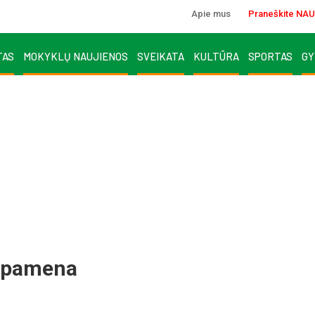
Apie mus
Praneškite NAU
TAS
MOKYKLŲ NAUJIENOS
SVEIKATA
KULTŪRA
SPORTAS
GY
bepamena