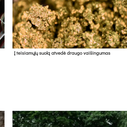
Į tei­sia­mų­jų suo­lą at­ve­dė drau­go vai­šin­gu­mas