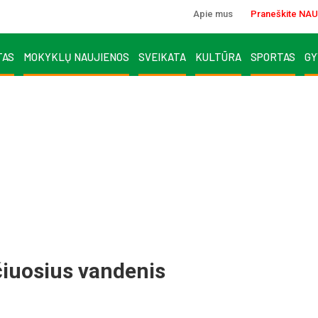
Apie mus
Praneškite NAU
TAS
MOKYKLŲ NAUJIENOS
SVEIKATA
KULTŪRA
SPORTAS
GY
čiuosius vandenis