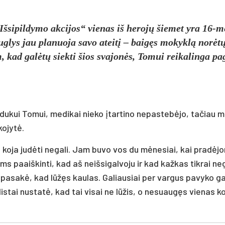
šsipildymo akcijos“ vienas iš herojų šiemet yra 16-m
glys jau planuoja savo ateitį – baigęs mokyklą norėt
m, kad galėtų siekti šios svajonės, Tomui reikalinga p
ukui Tomui, medikai nieko įtartino nepastebėjo, tačiau 
kojytė.
a koja judėti negali. Jam buvo vos du mėnesiai, kai pradėj
s paaiškinti, kad aš neišsigalvoju ir kad kažkas tikrai ne
ir pasakė, kad lūžęs kaulas. Galiausiai per vargus pavyko ga
istai nustatė, kad tai visai ne lūžis, o nesuaugęs vienas k