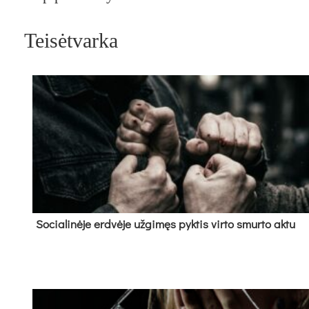
Teisėtvarka
So­cia­li­nė­je erd­vė­je už­gi­męs pyk­tis vir­to smur­to ak­tu