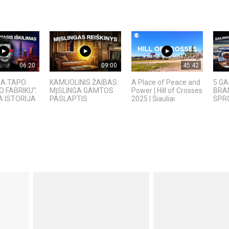
06:20
09:00
45:42
IJA TAPO
KAMUOLINIS ŽAIBAS:
A Place of Peace and
5 GA
O FABRIKU“:
MĮSLINGA GAMTOS
Power | Hill of Crosses
BRAN
 ISTORIJA
PASLAPTIS
2025 | Šiauliai
SPRO