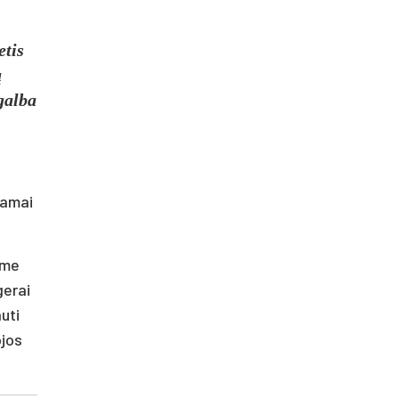
etis
ų
agalba
mamai
ome
gerai
uti
ojos