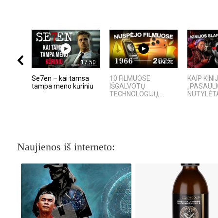
17:50
09:20
Se7en – kai tamsa
10 FILMUOSE
KAIP KIN
tampa meno kūriniu
IŠGALVOTŲ
„PASAULI
TECHNOLOGIJŲ,...
NUTYLĖTA
Naujienos iš interneto: