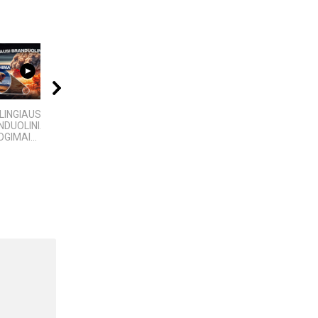
09:20
08:01
02:02
LINGIAUSI
4 PASAULINĖS
Žemaitija
DUOLINIAI
TECHNOLOGIJOS,
GIMAI...
KURIAS SUKŪRĖ...