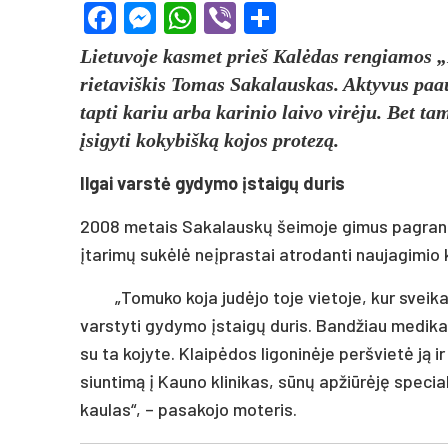
Facebook
Messenger
WhatsApp
Viber
Share
Lietuvoje kasmet prieš Kalėdas rengiamos „I
rietaviškis Tomas Sakalauskas. Aktyvus paau
tapti kariu arba karinio laivo virėju. Bet ta
įsigyti kokybišką kojos protezą.
Ilgai varstė gydymo įstaigų duris
2008 metais Sakalauskų šeimoje gimus pagrand
įtarimų sukėlė neįprastai atrodanti naujagimio 
„Tomuko koja judėjo toje vietoje, kur sveik
varstyti gydymo įstaigų duris. Bandžiau medikam
su ta kojyte. Klaipėdos ligoninėje peršvietė ją 
siuntimą į Kauno klinikas, sūnų apžiūrėję special
kaulas“, – pasakojo moteris.