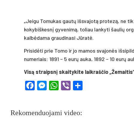
„Jeigu Tomukas gautų išsvajotą protezą, ne tik 
kokybiškesnį gyvenimą, toliau lankyti šaulių organ
kalbėdama graudinasi Jūratė.
Prisidėti prie Tomo ir jo mamos svajonės išsipi
numeriais: 1891 – 5 eurų auka, 1892 – 10 eurų au
Visą straipsnį skaitykite laikraščio „Žemaitis
Facebook
Messenger
WhatsApp
Viber
Share
Rekomenduojami video: