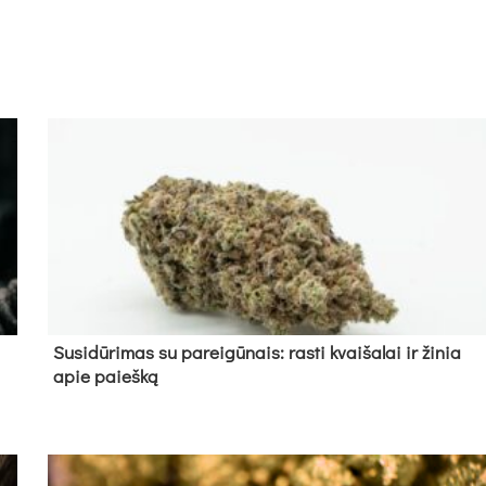
Su­si­dū­ri­mas su pa­rei­gū­nais: ras­ti kvai­ša­lai ir ži­nia
apie paieš­ką