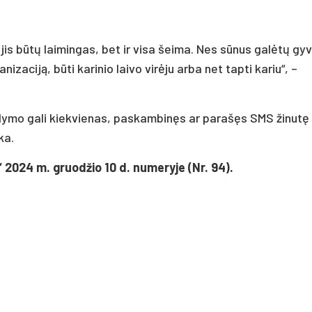
jis būtų laimingas, bet ir visa šeima. Nes sūnus galėtų gyv
izaciją, būti karinio laivo virėju arba net tapti kariu“, –
ldymo gali kiekvienas, paskambinęs ar parašęs SMS žinutę 
ka.
“ 2024 m. gruodžio 10 d. numeryje (Nr. 94).