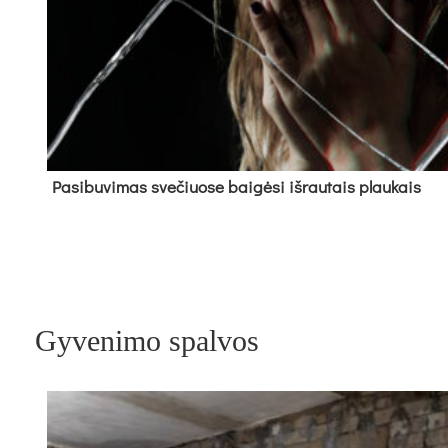
Pa­si­bu­vi­mas sve­čiuo­se bai­gė­si iš­rau­tais plau­kais
Gyvenimo spalvos