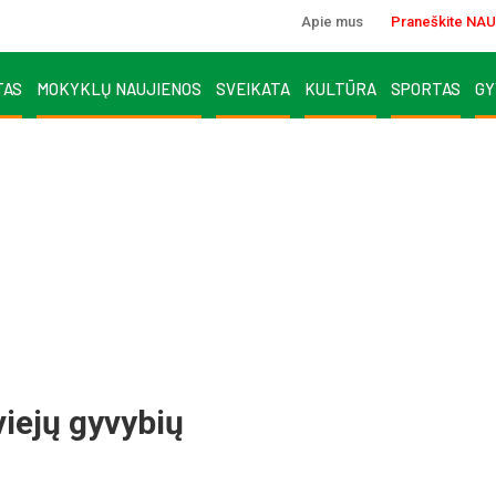
Apie mus
Praneškite NAU
TAS
MOKYKLŲ NAUJIENOS
SVEIKATA
KULTŪRA
SPORTAS
GY
viejų gyvybių