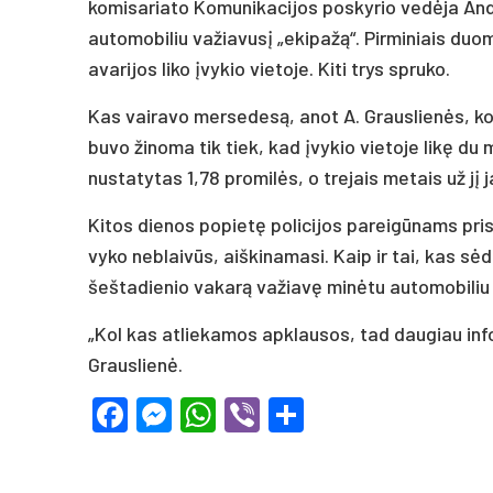
komisariato Komunikacijos poskyrio vedėja And
automobiliu važiavusį „ekipažą“. Pirminiais du
avarijos liko įvykio vietoje. Kiti trys spruko.
Kas vairavo mersedesą, anot A. Grauslienės, kol 
buvo žinoma tik tiek, kad įvykio vietoje likę d
nustatytas 1,78 promilės, o trejais metais už jį
Kitos dienos popietę policijos pareigūnams prisi
vyko neblaivūs, aiškinamasi. Kaip ir tai, kas sėd
šeštadienio vakarą važiavę minėtu automobiliu ir
„Kol kas atliekamos apklausos, tad daugiau inf
Grauslienė.
Facebook
Messenger
WhatsApp
Viber
Share