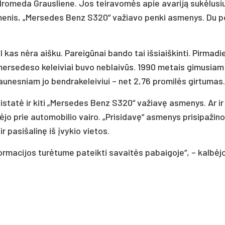
romeda Grausliene. Jos teiravomės apie avariją sukėlusi
omenis, „Mersedes Benz S320“ važiavo penki asmenys. Du p
kas nėra aišku. Pareigūnai bando tai išsiaiškinti. Pirmadi
u mersedeso keleiviai buvo neblaivūs. 1990 metais gimusiam
 jaunesniam jo bendrakeleiviui – net 2,76 promilės girtumas.
statė ir kiti „Mersedes Benz S320“ važiavę asmenys. Ar ir 
ėjo prie automobilio vairo. „Prisidavę“ asmenys prisipažino
 pasišalinę iš įvykio vietos.
ormacijos turėtume pateikti savaitės pabaigoje“, – kalbėjo