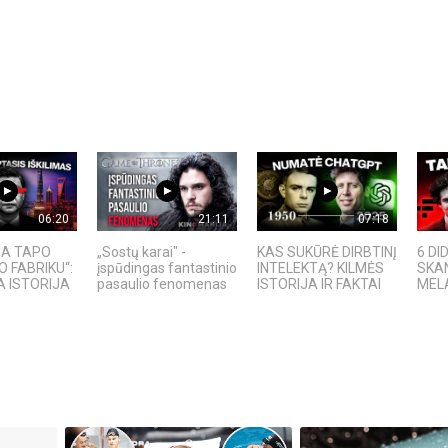
06:20
21:11
07:18
IJA TAPO
„Sostų karai" -
KAS SUKŪRĖ DIRBTINĮ
6 DI
O FABRIKU“:
įspūdingas fantastinio
INTELEKTĄ? KILMĖS
SKAN
 ISTORIJA
pasaulio fenomenas
ISTORIJA IR FAKTAI
MELAI