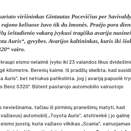
sariato viršininkas Gintautas Pocevičius per Savivald
 rajono keliuose žuvo tik du žmonės. Praėjo pora dienų
Vėlų šeštadienio vakarą įvykusi tragiška avarija nusine
a Auris“, gyvybes. Avarijos kaltininkas, kuris iki šio
320“ vairo.
kraupi eismo nelaimė įvyko iki 23 valandos likus dvidešimč
ė kilometre, Berenių kaime. Iš pradžių skelbta, kad susid
a Auris“, bet netrukus patikslinta, jog į avariją papuolė try
s Benz S320“. Būtent pastarojo automobilio vairuotojo
as neviešinama, tačiau iš pirminių pranešimų matyti, kad
iavusį automobilį „Toyota Auris“, atsitrenkė į jo galinę 
 eismo juostą, kuria važiavo vilkikas „Scania“, vairuojamas