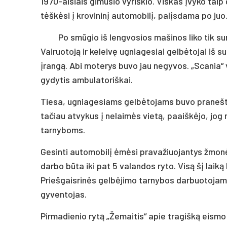
1970-aisiais gimusio vyriškio. Viskas įvyko taip
tėškėsi į krovininį automobilį, palįsdama po juo
Po smūgio iš lengvosios mašinos liko tik s
Vairuotoją ir keleivę ugniagesiai gelbėtojai iš 
įrangą. Abi moterys buvo jau negyvos. „Scania“ v
gydytis ambulatoriškai.
Tiesa, ugniagesiams gelbėtojams buvo pranešta
tačiau atvykus į nelaimės vietą, paaiškėjo, jog
tarnyboms.
Gesinti automobilį ėmėsi pravažiuojantys žmon
darbo būta iki pat 5 valandos ryto. Visą šį lai
Priešgaisrinės gelbėjimo tarnybos darbuotojams t
gyventojas.
Pirmadienio rytą „Žemaitis“ apie tragišką eismo 