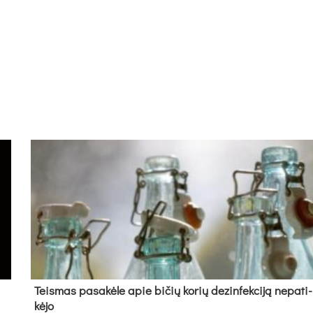
Teis­mas pa­sa­kė­le apie bi­čių ko­rių de­zin­fek­ci­ją ne­pa­ti­
kė­jo