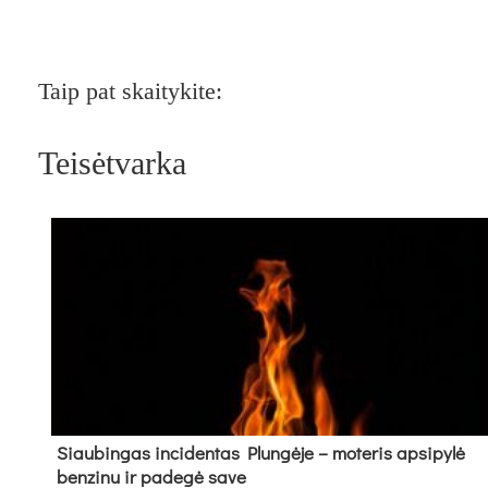
Taip pat skaitykite:
Teisėtvarka
Siau­bin­gas in­ci­den­tas Plun­gė­je – mo­te­ris ap­si­py­lė
ben­zi­nu ir pa­de­gė sa­ve