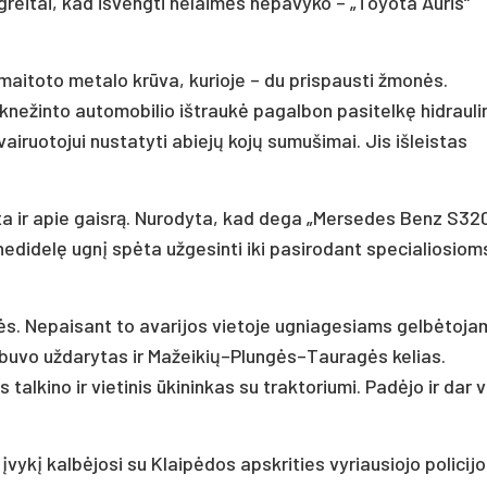
 greitai, kad išvengti nelaimės nepavyko – „Toyota Auris“
.
umaitoto metalo krūva, kurioje – du prispausti žmonės.
suknežinto automobilio ištraukė pagalbon pasitelkę hidrauli
airuotojui nustatyti abiejų kojų sumušimai. Jis išleistas
 ir apie gaisrą. Nurodyta, kad dega „Mersedes Benz S320
 nedidelę ugnį spėta užgesinti iki pasirodant specialiosiom
ės. Nepaisant to avarijos vietoje ugniagesiams gelbėtoja
ką buvo uždarytas ir Mažeikių–Plungės–Tauragės kelias.
alkino ir vietinis ūkininkas su traktoriumi. Padėjo ir dar 
įvykį kalbėjosi su Klaipėdos apskrities vyriausiojo policij