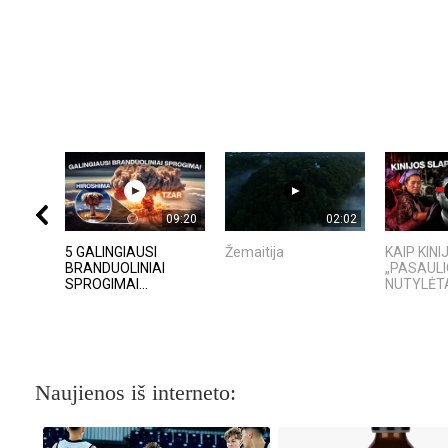
09:20
02:02
5 GALINGIAUSI
Žemaitija
KAIP KIN
BRANDUOLINIAI
„PASAULI
SPROGIMAI...
NUTYLĖTA
Naujienos iš interneto: