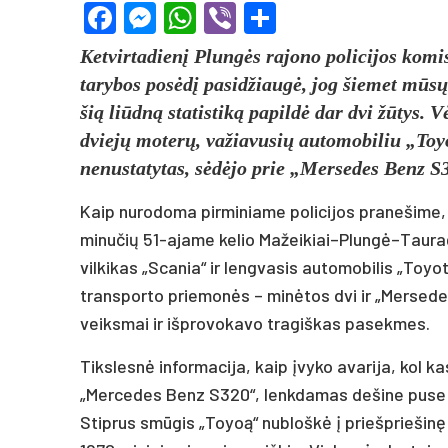
Facebook
Messenger
WhatsApp
Viber
Share
Ketvirtadienį Plungės rajono policijos komi
tarybos posėdį pasidžiaugė, jog šiemet mūsų
šią liūdną statistiką papildė dar dvi žūtys. 
dviejų moterų, važiavusių automobiliu „Toyot
nenustatytas, sėdėjo prie „Mersedes Benz S
Kaip nurodoma pirminiame policijos pranešime, 
minučių 51-ajame kelio Mažeikiai–Plungė–Taurag
vilkikas „Scania“ ir lengvasis automobilis „Toyot
transporto priemonės – minėtos dvi ir „Mersede
veiksmai ir išprovokavo tragiškas pasekmes.
Tikslesnė informacija, kaip įvyko avarija, kol k
„Mercedes Benz S320“, lenkdamas dešine puse važ
Stiprus smūgis „Toyoą“ nubloškė į priešpriešinę