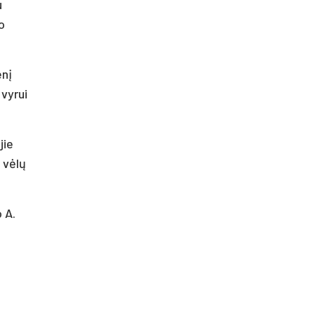
u
o
enį
 vyrui
jie
 vėlų
 A.