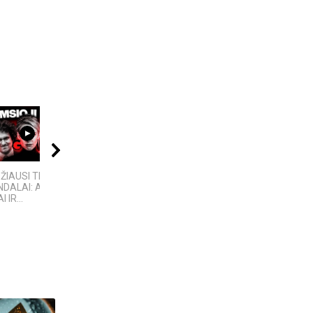
10:24
11:22
11:00
DŽIAUSI TECH
Bezos secrets LT
5 MOKSLINIAI
DALAI: AFEROS,
EKSPERIMENTAI,
 IR...
KURIE SUKRĖTĖ...