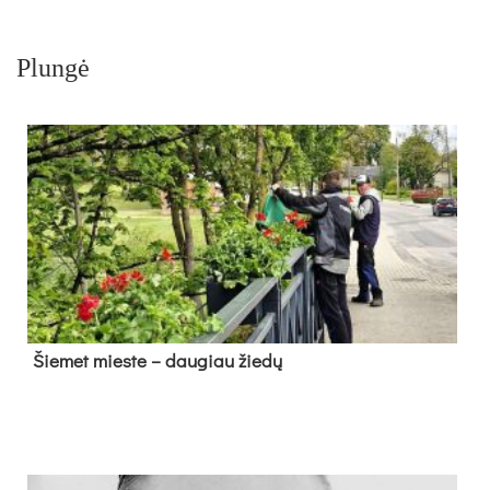
Plungė
Šie­met mies­te – dau­giau žie­dų