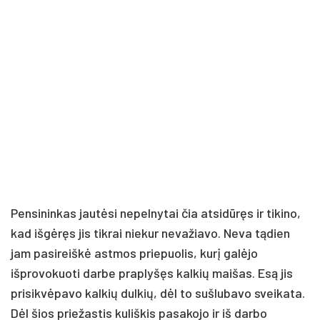
Pensininkas jautėsi nepelnytai čia atsidūręs ir tikino,
kad išgėręs jis tikrai niekur nevažiavo. Neva tądien
jam pasireiškė astmos priepuolis, kurį galėjo
išprovokuoti darbe praplyšęs kalkių maišas. Esą jis
prisikvėpavo kalkių dulkių, dėl to sušlubavo sveikata.
Dėl šios priežastis kuliškis pasakojo ir iš darbo