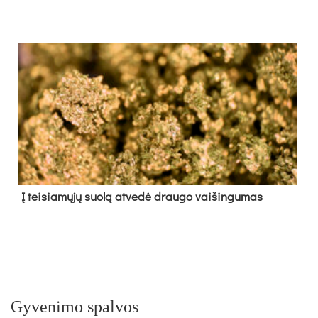
Į tei­sia­mų­jų suo­lą at­ve­dė drau­go vai­šin­gu­mas
Gyvenimo spalvos