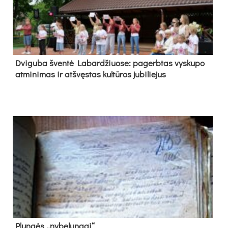
Dvi­gu­ba šven­tė La­bar­džiuo­se: pa­gerb­tas vys­ku­po
at­mi­ni­mas ir at­švęs­tas kul­tū­ros ju­bi­lie­jus
Plun­gės „ny­be­lun­gai“