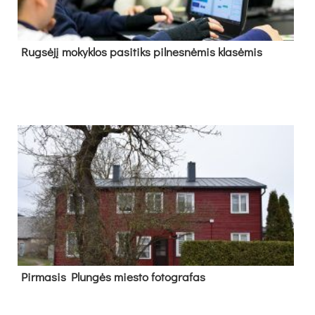
Rug­sė­jį mo­kyk­los pa­si­tiks pil­nes­nė­mis kla­sė­mis
Pir­ma­sis Plun­gės mies­to fo­tog­ra­fas