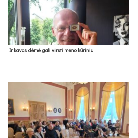
Ir ka­vos dė­mė ga­li virs­ti me­no kū­ri­niu