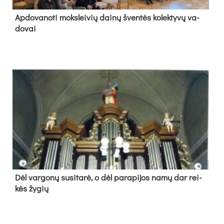
Ap­do­va­no­ti moks­lei­vių dai­nų šven­tės ko­lek­ty­vų va­
do­vai
Dėl var­go­nų su­si­ta­rė, o dėl pa­ra­pi­jos na­mų dar rei­
kės žy­gių