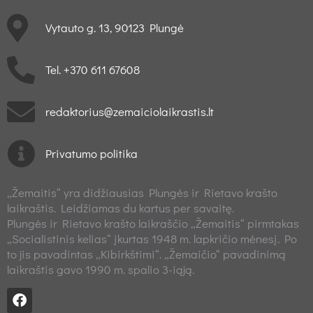
Vytauto g. 13, 90123 Plungė
Tel. +370 611 67608
redaktorius@zemaiciolaikrastis.lt
Privatumo politika
„Žemaitis“ yra didžiausias Plungės ir Rietavo krašto
laikraštis. Leidžiamas du kartus per savaitę.
Plungės ir Rietavo krašto laikraščio „Žemaitis“ pirmtakas
„Socialistinis kelias“ įkurtas 1948 m. lapkričio mėnesį. Po
to jis pavadintas „Kibirkštimi“. „Žemaičio“ pavadinimą
laikraštis gavo 1990 m. spalio 3-iąją.