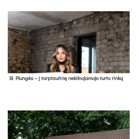
Iš Plungės – į tarptautinę nekilnojamojo turto rinką