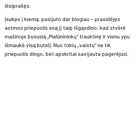
išsiprašęs.
Įsukęs į kiemą, pasijuto dar blogiau – prasidėjęs
astmos priepuolis esą jį taip išgąsdino, kad stvėrė
mašinoje buvusią „Malūnininkų“ trauktinę ir vienu ypu
išmaukė visą butelį. Nuo tokių „vaistų“ ne tik
priepuolis dingo, bet apskritai savijauta pagerėjusi.