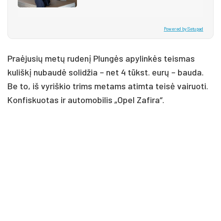
Powered by Setupad
Praėjusių metų rudenį Plungės apylinkės teismas
kuliškį nubaudė solidžia – net 4 tūkst. eurų – bauda.
Be to, iš vyriškio trims metams atimta teisė vairuoti.
Konfiskuotas ir automobilis „Opel Zafira“.