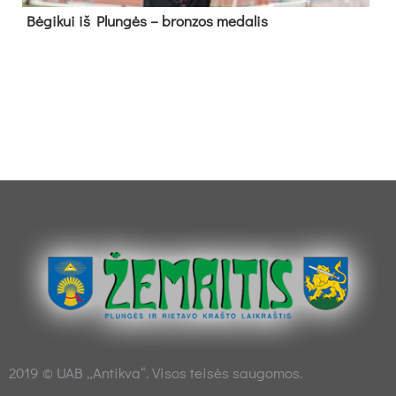
Bė­gi­kui iš Plun­gės – bron­zos me­da­lis
2019 © UAB „Antikva“. Visos teisės saugomos.