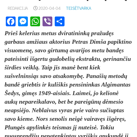
REDAKCIJA
2020-04-04
TEISĖTVARKA
Facebook
Messenger
WhatsApp
Viber
Share
Prieš kelerius metus dviratininką pražudęs
garbaus amžiaus aktorius Petras Dimša papiktino
visuomenę, savo girtumą avarijos metu bandęs
pateisinti išgertu gudobelių ekstraktu, gerinančiu
širdies veiklą. Taip jis manė bent kiek
sušvelninsiąs savo atsakomybę. Panašių metodų
bandė griebtis ir kuliškis pensininkas Algimantas
Šedys, gimęs 1949-aisiais. Laimei, jo kelionė
aukų nepareikalavo, bet be pareigūnų dėmesio
neapsiėjo. Neblaivus vyras prie vairo sučiuptas
savo kieme. Nors senolis neigė vairavęs išgėręs,
Plungės apylinkės teismas jį nuteisė. Tokiu
nuosprendžiu nepatenkintas vyriškis apskundė jį