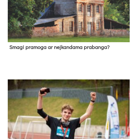
Sma­gi pra­mo­ga ar neį­kan­da­ma pra­ban­ga?