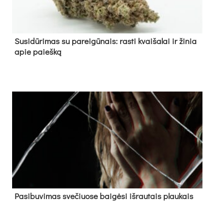
Su­si­dū­ri­mas su pa­rei­gū­nais: ras­ti kvai­ša­lai ir ži­nia
apie paieš­ką
Pa­si­bu­vi­mas sve­čiuo­se bai­gė­si iš­rau­tais plau­kais