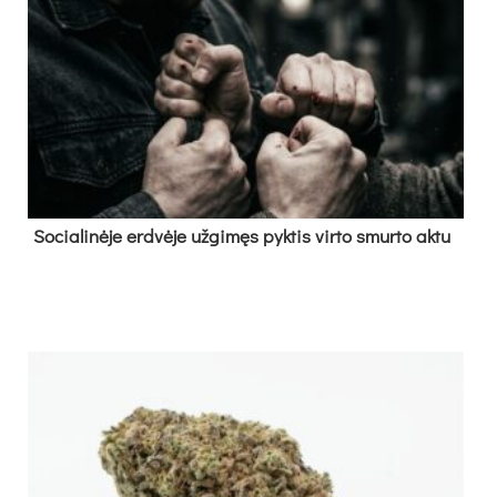
So­cia­li­nė­je erd­vė­je už­gi­męs pyk­tis vir­to smur­to ak­tu