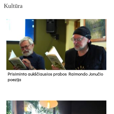
Kultūra
Pri­si­min­ta aukš­čiau­sios pra­bos Rai­mon­do Jo­nu­čio
poe­zi­ja