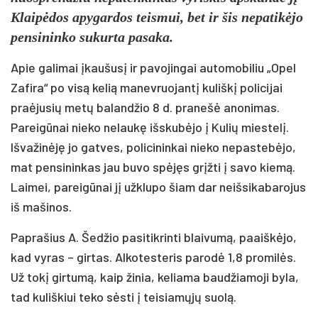
Klaipėdos apygardos teismui, bet ir šis nepatikėjo
pensininko sukurta pasaka.
Apie galimai įkaušusį ir pavojingai automobiliu „Opel
Zafira“ po visą kelią manevruojantį kuliškį policijai
praėjusių metų balandžio 8 d. pranešė anonimas.
Pareigūnai nieko nelaukę išskubėjo į Kulių miestelį.
Išvažinėję jo gatves, policininkai nieko nepastebėjo,
mat pensininkas jau buvo spėjęs grįžti į savo kiemą.
Laimei, pareigūnai jį užklupo šiam dar neišsikabarojus
iš mašinos.
Paprašius A. Šedžio pasitikrinti blaivumą, paaiškėjo,
kad vyras – girtas. Alkotesteris parodė 1,8 promilės.
Už tokį girtumą, kaip žinia, keliama baudžiamoji byla,
tad kuliškiui teko sėsti į teisiamųjų suolą.