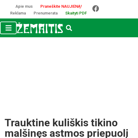
Apie mus
Praneškite NAUJIENĄ!
Reklama
Prenumerata
Skaityti PDF
Trauktine kuliškis tikino
malšinęs astmos priepuolį