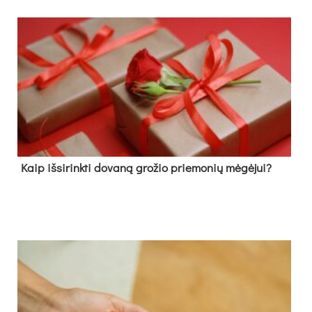
Kaip išsirinkti dovaną grožio priemonių mėgėjui?