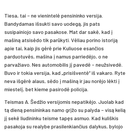
Tiesa, tai – ne vienintelė pensininko versija.
Bandydamas išsukti savo uodegą, jis pats
susipainiojo savo pasakose. Mat dar sakė, kad į
mašiną atsisėdo tik parūkyti. Vėliau porino istoriją
apie tai, kaip jis gėrė prie Kuliuose esančios
parduotuvės, mašina į namus parriedėjo, o ne
parvažiavo. Nes automobilis jį pavedė – neužsivedė.
Buvo ir tokia versija, kad „prisišventė“ iš vakaro. Ryte
neva išgėrė alaus, sėdo į mašiną ir jau norėjo lėkti į
miestelį, bet kieme pasirodė policija.
Teismas A. Šedžio versijomis nepatikėjo. Juolab kad
tą dieną pensininkas namo grįžo su palyda – visą kelią
jį sekė liudininku teisme tapęs asmuo. Kad kuliškis
pasakoja su realybe prasilenkiančius dalykus, bylojo