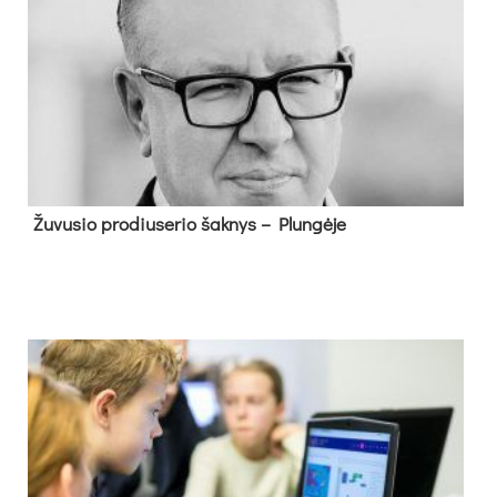
Žu­vu­sio pro­diu­se­rio šak­nys – Plun­gė­je