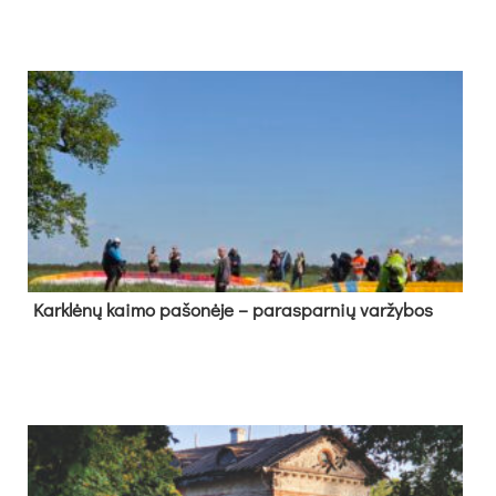
Kark­lė­nų kai­mo pa­šo­nė­je – pa­ras­par­nių var­žy­bos