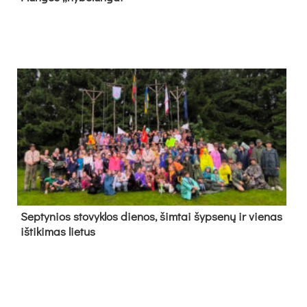
Sep­ty­nios sto­vyk­los die­nos, šim­tai šyp­se­nų ir vie­nas
iš­ti­ki­mas lie­tus