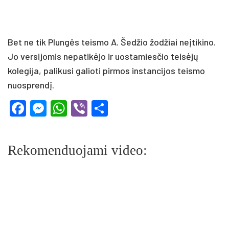
Bet ne tik Plungės teismo A. Šedžio žodžiai neįtikino.
Jo versijomis nepatikėjo ir uostamiesčio teisėjų
kolegija, palikusi galioti pirmos instancijos teismo
nuosprendį.
Facebook
Messenger
WhatsApp
Viber
Share
Rekomenduojami video: