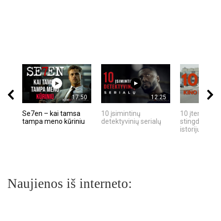
17:50
12:25
Se7en – kai tamsa
10 įsimintinų
10 įtemptų, k
tampa meno kūriniu
detektyvinių serialų
stingdančių k
istorijų
Naujienos iš interneto: