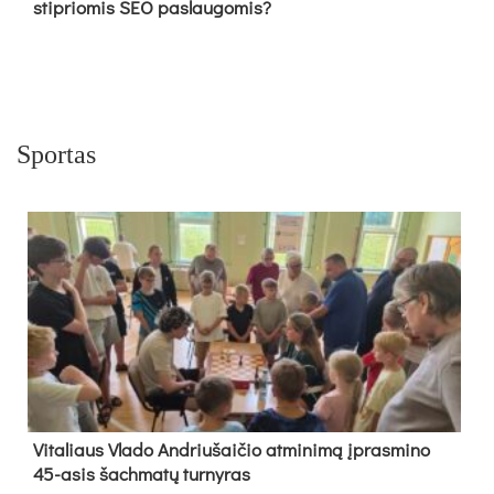
stipriomis SEO paslaugomis?
Sportas
Vi­ta­liaus Vla­do And­riu­šai­čio at­mi­ni­mą įpras­mi­no
45-asis šach­ma­tų tur­ny­ras