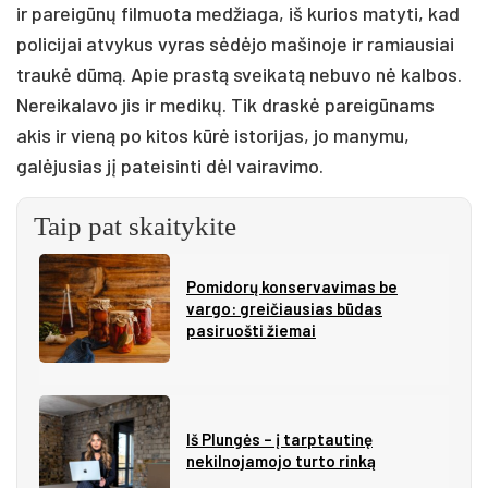
ir pareigūnų filmuota medžiaga, iš kurios matyti, kad
policijai atvykus vyras sėdėjo mašinoje ir ramiausiai
traukė dūmą. Apie prastą sveikatą nebuvo nė kalbos.
Nereikalavo jis ir medikų. Tik draskė pareigūnams
akis ir vieną po kitos kūrė istorijas, jo manymu,
galėjusias jį pateisinti dėl vairavimo.
Taip pat skaitykite
Pomidorų konservavimas be
vargo: greičiausias būdas
pasiruošti žiemai
Iš Plungės – į tarptautinę
nekilnojamojo turto rinką