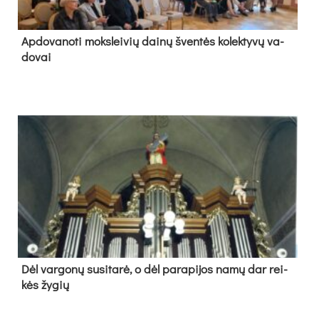
Ap­do­va­no­ti moks­lei­vių dai­nų šven­tės ko­lek­ty­vų va­
do­vai
Dėl var­go­nų su­si­ta­rė, o dėl pa­ra­pi­jos na­mų dar rei­
kės žy­gių