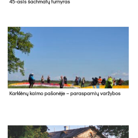
45-asis šach­ma­tų tur­ny­ras
Kark­lė­nų kai­mo pa­šo­nė­je – pa­ras­par­nių var­žy­bos