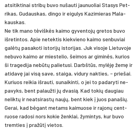
at­si­tik­ti­nai stribų bu­vo nu­šau­ti jau­nuo­liai Sta­sys Pet­
ri­kas, Gu­daus­kas, din­go ir ei­gu­lys Ka­zi­mie­ras Ma­la­
kaus­kas.
Ne tik ma­no tėviškės kai­mo gy­ven­tojų gre­tos bu­vo
iš­re­tin­tos. Apie ne­tek­tis kiek­vie­no kai­mo sen­bu­viai
galėtų pa­sa­ko­ti is­to­rijų is­to­ri­jas. Juk vi­so­je Lie­tu­vo­je
ne­bu­vo kai­mo ar mies­te­lio, šei­mos ar gi­minės, ku­rios
ši tra­ge­di­ja ne­būtų pa­lie­tu­si. Darbštūs, mylėję žemę ir
ati­davę jai visą sa­ve, stai­ga, vi­du­ry nak­ties, – prie­šai.
Ku­riuos rei­kia iš­rau­ti, su­nai­kin­ti, o jei to pa­da­ry­ti ne­
pa­vyks, bent pa­lauž­ti jų dva­sią. Kad to­kių dau­giau
ne­liktų ir neat­si­rastų naujų, bent kiek į juos pa­na­šių.
Ge­rai, kad bėgant me­tams kai­muo­se ir ra­jonų cent­
ruo­se ra­do­si nors ko­kie ženk­lai, žy­min­tys, kur bu­vo
trem­ties į pra­žūtį vie­tos.