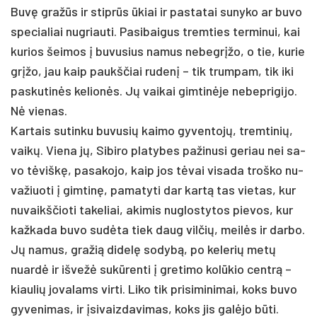
Buvę gražūs ir stiprūs ūkiai ir pa­sta­tai su­ny­ko ar bu­vo
spe­cia­liai nu­griau­ti. Pa­si­bai­gus trem­ties ter­mi­nui, kai
ku­rios šei­mos į bu­vu­sius na­mus ne­begrį­žo, o tie, ku­rie
grįžo, jau kaip paukš­čiai ru­denį – tik trum­pam, tik iki
pa­sku­tinės ke­lionės. Jų vai­kai gim­tinė­je ne­bep­ri­gi­jo.
Nė vie­nas.
Kar­tais su­tin­ku bu­vu­sių kai­mo gy­ven­tojų, trem­ti­nių,
vaikų. Vie­na jų, Si­bi­ro pla­ty­bes pa­ži­nu­si ge­riau nei sa­
vo tėviškę, pa­sa­ko­jo, kaip jos tėvai vi­sa­da troš­ko nu­
va­žiuo­ti į gim­tinę, pa­ma­ty­ti dar kartą tas vie­tas, kur
nu­vaikš­čio­ti ta­ke­liai, aki­mis nu­glos­ty­tos pie­vos, kur
kaž­ka­da bu­vo su­dėta tiek daug vil­čių, meilės ir dar­bo.
Jų na­mus, gra­žią di­delę so­dybą, po ke­le­rių metų
nuardė ir iš­vežė su­kūren­ti į gre­ti­mo kolū­kio centrą –
kiau­lių jo­va­lams vir­ti. Li­ko tik pri­si­mi­ni­mai, koks bu­vo
gy­ve­ni­mas, ir įsi­vaiz­da­vi­mas, koks jis galė­jo būti.