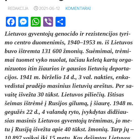
REDAKCIJA
2021-06-12
KOMENTARAI
Facebook
Messenger
WhatsApp
Viber
Share
Lie­tu­vos gy­ven­tojų ge­no­ci­do ir re­zis­ten­ci­jos ty­ri­
mo cent­ro duo­me­ni­mis, 1940–1953 m. iš Lie­tu­vos
bu­vo išt­rem­ta 131 600 žmo­nių. Suė­mi­mai, trėmi­
mai tuo­met vy­ko nuo­lat, ta­čiau ke­letą kartų or­ga­
ni­zuo­tos itin žiau­rios ir gau­sios lie­tu­vių de­por­ta­
ci­jos. 1941 m. bir­že­lio 14 d., 3 val. nak­ties, en­ka­
ve­dis­tai pra­dėjo ma­si­nius lie­tu­vių areš­tus. Per sa­
vaitę iš­vež­ta 30 tūkst. Lie­tu­vos pi­lie­čių. Iš­ti­sas
šei­mas ištrėmė į Ru­si­jos gi­lumą, į šiaurę. 1948 m.
ge­gužės 22 d., 4 va­landą ry­to, įvyk­dy­tas did­žiau­
sias ma­si­nis Lie­tu­vos gy­ven­tojų trėmi­mas, jo me­
tu į Ru­siją iš­vež­ta apie 40 tūkst. žmo­nių. Tarp jų –
10 897 vai­kai iki 15 metų. Kas de­šim­tas Lie­tu­vos