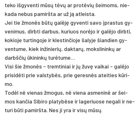
te­ko iš­gy­ven­ti mūsų tėvų ar pro­tėvių šei­moms, nie­
ka­da ne­bus pa­mirš­ta ar už ją at­leis­ta.
Jei tie žmonės būtų galėję gy­ven­ti sa­vo įpras­tus gy­
ve­ni­mus, dirb­ti dar­bus, ku­riuos norė­jo ir galė­jo dirb­ti,
ko­kio­je tur­tin­go­je ir kles­tin­čio­je ša­ly­je šian­dien gy­
ven­tu­me, kiek in­ži­nie­rių, dak­tarų, moks­li­ninkų ar
darbš­čių ūki­ninkų turė­tu­me…
Vi­si šie žmonės – trem­ti­niai ir jų žuvę vai­kai – galė­jo
pri­si­dėti prie vals­tybės, prie ge­resnės atei­ties kūri­
mo.
Todėl nė vie­nas žmo­gus, nė vie­na as­me­ninė ar šei­
mos kan­čia Si­bi­ro pla­tybė­se ir la­ge­riuo­se ne­ga­li ir ne­
tu­ri būti pa­mirš­ta. Nes ji yra ir visų mūsų.