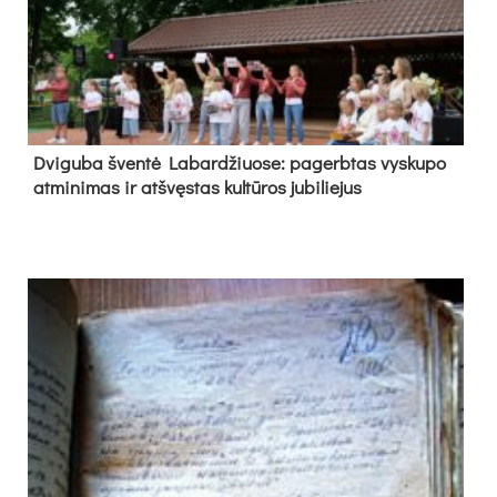
Dvi­gu­ba šven­tė La­bar­džiuo­se: pa­gerb­tas vys­ku­po
at­mi­ni­mas ir at­švęs­tas kul­tū­ros ju­bi­lie­jus