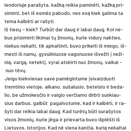
len­do­riu­je pa­ra­šy­ta, kažką rei­kia pa­minė­ti, kažką pri­
si­min­ti, bet iš esmės pa­bo­do, nes esą kiek ga­li­ma ta
te­ma kalbė­ti ar ra­šy­ti.
Iš tiesų – kiek? Turbūt dar daug ir la­bai daug. Kol ne­
bus pri­si­min­ti li­ki­mai tų žmo­nių, ku­rie vi­du­ry nak­ties,
nie­kuo ne­kal­ti, tik ap­kal­tin­ti, bu­vo pri­kel­ti iš mie­go, iš­
mes­ti iš namų, gy­vu­li­niuo­se va­go­nuo­se iš­vež­ti į ne­ži­
nią, vargą, ne­tektį, vy­rai at­skir­ti nuo žmonų, vai­kai –
nuo tėvų.
Jei­gu kiek­vie­nas sa­ve pamė­gin­tu­me įsi­vaiz­duo­ti
trem­ti­nio vie­to­je, al­ka­no, su­ša­lu­sio, be­tei­sio ir be­da­
lio, be už­mo­kes­čio ir val­gio ver­čia­mo dirb­ti sun­kiau­
sius dar­bus, galbūt pa­gal­vo­tu­me, kad ir kalbė­ti, ir ra­
šy­ti dar rei­kia la­bai daug. Kad turėtų būti su­ra­šy­tos
vi­sos žmo­nių, ku­rie jėga ir prie­var­ta bu­vo išplėš­ti iš
Lie­tu­vos, is­to­ri­jos. Kad nė vie­na kan­čia, ku­rią ne­kal­tai