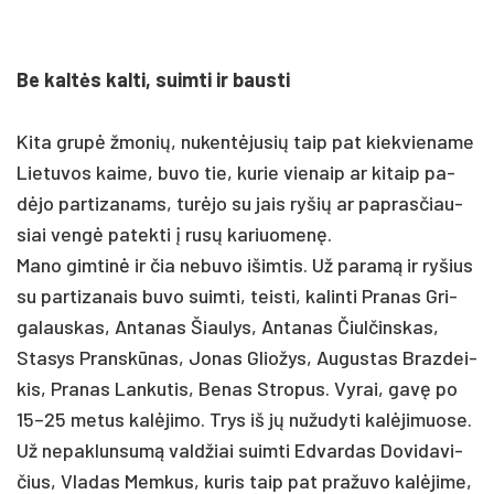
Be kaltės kal­ti, suim­ti ir baus­ti
Ki­ta grupė žmo­nių, nu­kentė­ju­sių taip pat kiek­vie­na­me
Lie­tu­vos kai­me, bu­vo tie, ku­rie vie­naip ar ki­taip pa­
dėjo par­ti­za­nams, turė­jo su jais ry­šių ar pa­pras­čiau­
siai vengė pa­tek­ti į rusų ka­riuo­menę.
Ma­no gim­tinė ir čia ne­bu­vo išim­tis. Už pa­ramą ir ry­šius
su par­ti­za­nais bu­vo suim­ti, teis­ti, ka­lin­ti Pra­nas Gri­
ga­laus­kas, An­ta­nas Šiau­lys, An­ta­nas Čiul­čins­kas,
Sta­sys Pranskū­nas, Jo­nas Glio­žys, Au­gus­tas Braz­dei­
kis, Pra­nas Lan­ku­tis, Be­nas Stro­pus. Vy­rai, gavę po
15–25 me­tus kalė­ji­mo. Trys iš jų nu­žu­dy­ti kalė­ji­muo­se.
Už ne­pak­lun­sumą vald­žiai suim­ti Ed­var­das Do­vi­da­vi­
čius, Vla­das Memkus, ku­ris taip pat pra­žu­vo kalė­ji­me,