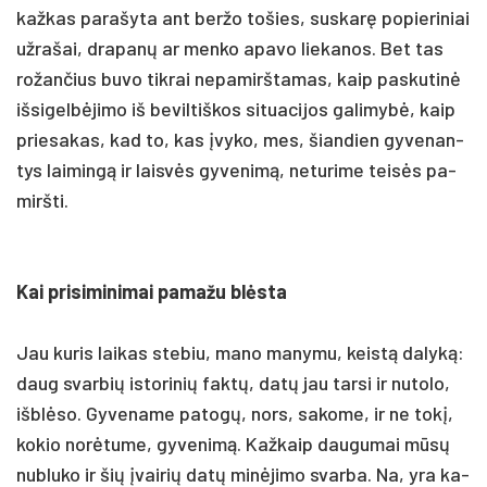
kaž­kas pa­ra­šy­ta ant ber­žo to­šies, su­skarę po­pie­ri­niai
už­ra­šai, dra­panų ar men­ko apa­vo lie­ka­nos. Bet tas
ro­žan­čius bu­vo tik­rai ne­pa­mirš­ta­mas, kaip pa­sku­tinė
iš­si­gelbė­ji­mo iš be­vil­tiš­kos si­tua­ci­jos ga­li­mybė, kaip
prie­sa­kas, kad to, kas įvy­ko, mes, šian­dien gy­ve­nan­
tys lai­mingą ir laisvės gy­ve­nimą, ne­tu­ri­me teisės pa­
mirš­ti.
Kai pri­si­mi­ni­mai pa­ma­žu blėsta
Jau ku­ris lai­kas ste­biu, ma­no ma­ny­mu, keistą da­lyką:
daug svar­bių is­to­ri­nių faktų, datų jau tar­si ir nu­to­lo,
išblė­so. Gy­ve­na­me pa­togų, nors, sa­ko­me, ir ne tokį,
ko­kio norė­tu­me, gy­ve­nimą. Kaž­kaip dau­gu­mai mūsų
nu­blu­ko ir šių įvai­rių datų minė­ji­mo svar­ba. Na, yra ka­