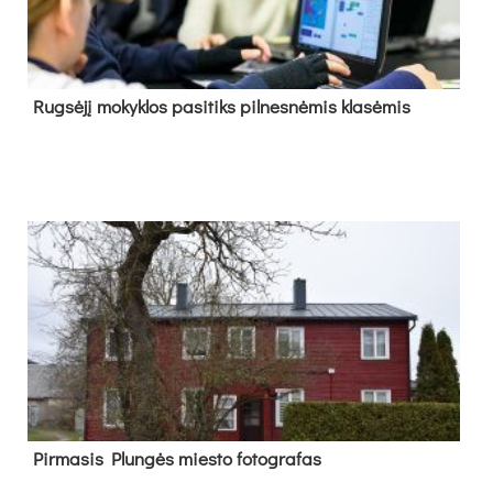
Rug­sė­jį mo­kyk­los pa­si­tiks pil­nes­nė­mis kla­sė­mis
Pir­ma­sis Plun­gės mies­to fo­tog­ra­fas