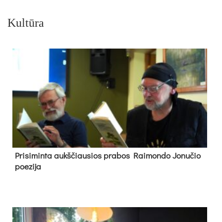
Kultūra
Pri­si­min­ta aukš­čiau­sios pra­bos Rai­mon­do Jo­nu­čio
poe­zi­ja