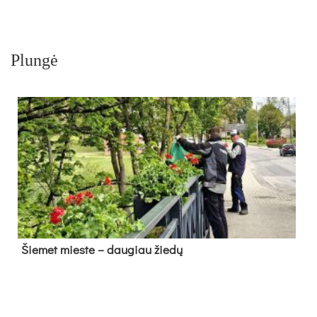
Plungė
Šie­met mies­te – dau­giau žie­dų