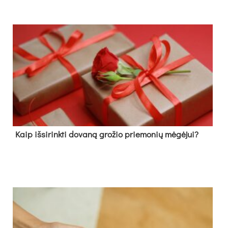
Kaip išsirinkti dovaną grožio priemonių mėgėjui?