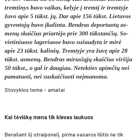
trem­ti­nys bu­vo vai­kas, ke­ly­je į tremtį ir trem­ty­je
žu­vo apie 5 tūkst. jų. Dar apie 156 tūkst. Lie­tu­vos
gy­ven­tojų bu­vo įka­lin­ta. Bend­ras de­por­tuotų as­
menų skai­čius priartė­jo prie 300 tūkstan­čių. So­
vie­ti­niuo­se la­ge­riuo­se bu­vo su­šau­dy­ta ir mirė
apie 23 tūkst. ka­li­nių. Trem­ty­je yra žuvę apie 28
tūkst. as­menų. Bend­ras mi­ru­siųjų skai­čius vir­ši­ja
50 tūkst., o gal ir dau­giau. Ne­tek­ties apim­čių nei
pa­ma­tuo­ti, nei su­skai­čiuo­ti ne­įma­no­ma.
Stovyklos tema – amatai
Kai tėviškę me­na tik kle­vas lau­kuos
Be­ra­šant šį straips­nelį, pir­ma va­sa­ros liū­tis ne tik