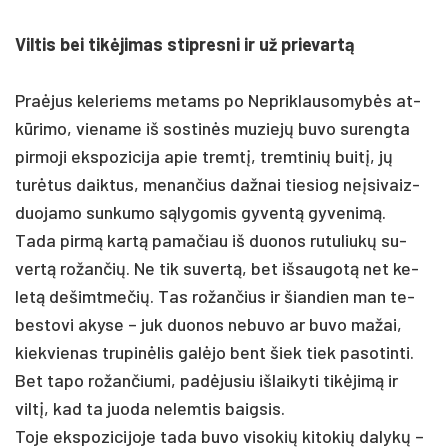
Vil­tis bei tikė­ji­mas stip­res­ni ir už prie­vartą
Praė­jus ke­le­riems me­tams po Nep­rik­lau­so­mybės at­
kūri­mo, vie­na­me iš sos­tinės mu­ziejų bu­vo su­reng­ta
pir­mo­ji eks­po­zi­ci­ja apie tremtį, trem­ti­nių buitį, jų
turė­tus daik­tus, me­nan­čius daž­nai tie­siog ne­įsi­vaiz­
duo­ja­mo sun­ku­mo sąly­go­mis gy­ventą gy­ve­nimą.
Ta­da pirmą kartą pa­ma­čiau iš duo­nos ru­tu­liukų su­
vertą ro­žan­čių. Ne tik su­vertą, bet iš­sau­gotą net ke­
letą de­šimt­me­čių. Tas ro­žan­čius ir šian­dien man te­
bes­to­vi aky­se – juk duo­nos ne­bu­vo ar bu­vo ma­žai,
kiek­vie­nas tru­pinė­lis galė­jo bent šiek tiek pa­so­tin­ti.
Bet ta­po ro­žan­čiu­mi, pa­dėju­siu iš­lai­ky­ti tikė­jimą ir
viltį, kad ta juo­da ne­lem­tis baig­sis.
To­je eks­po­zi­ci­jo­je ta­da bu­vo vi­so­kių ki­to­kių da­lykų –