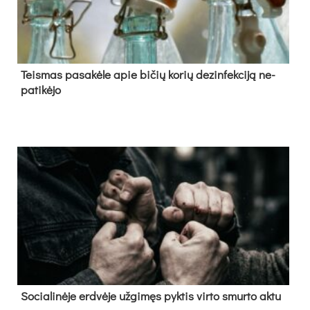
Teis­mas pa­sa­kė­le apie bi­čių ko­rių de­zin­fek­ci­ją ne­
pa­ti­kė­jo
So­cia­li­nė­je erd­vė­je už­gi­męs pyk­tis vir­to smur­to ak­tu