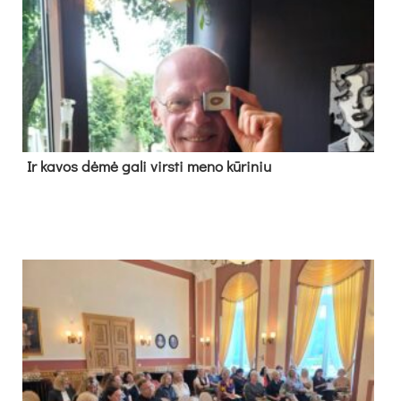
Ir ka­vos dė­mė ga­li virs­ti me­no kū­ri­niu