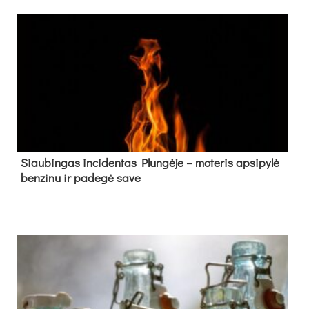
Siau­bin­gas in­ci­den­tas Plun­gė­je – mo­te­ris ap­si­py­lė
ben­zi­nu ir pa­de­gė sa­ve