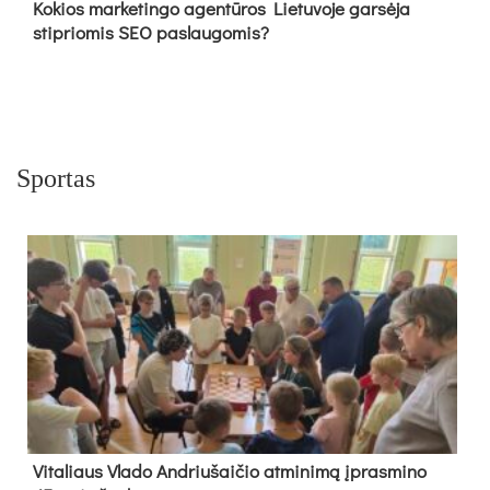
Kokios marketingo agentūros Lietuvoje garsėja
stipriomis SEO paslaugomis?
Sportas
Vi­ta­liaus Vla­do And­riu­šai­čio at­mi­ni­mą įpras­mi­no