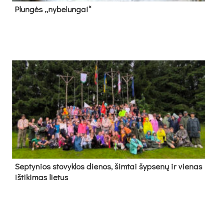
Plun­gės „ny­be­lun­gai“
Sep­ty­nios sto­vyk­los die­nos, šim­tai šyp­se­nų ir vie­nas
iš­ti­ki­mas lie­tus