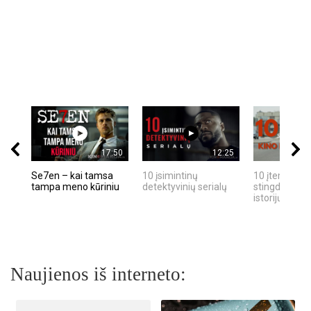
17:50
12:25
Se7en – kai tamsa
10 įsimintinų
10 įtemptų, k
tampa meno kūriniu
detektyvinių serialų
stingdančių k
istorijų
Naujienos iš interneto: