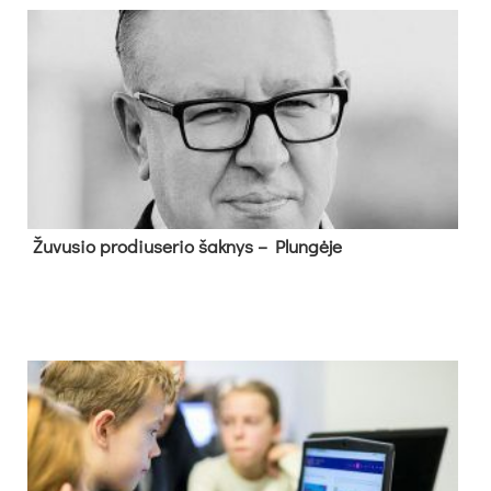
Žu­vu­sio pro­diu­se­rio šak­nys – Plun­gė­je