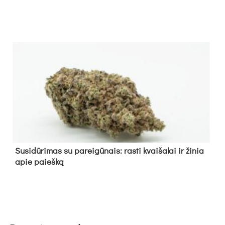
Su­si­dū­ri­mas su pa­rei­gū­nais: ras­ti kvai­ša­lai ir ži­nia
apie paieš­ką