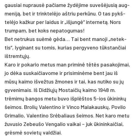
gau­siai nu­prausė pa­čia­me žydė­ji­me su­vešė­ju­sią aug­
me­niją, bet ir trink­telė­jo ašt­riu per­kūnu. O tas pykš­
telė­jo kaž­kur per lai­dus ir „iš­jungė“ in­ter­netą. Nors
trum­pam, bet koks ne­pa­to­gu­mas!
Bet ne­tru­kus su­ėmė gėda… Tai bent ma­no­ji „ne­tek­
tis“, ly­gi­nant su to­mis, ku­rias per­gy­ve­no tūkstan­čiai
išt­remtųjų.
Ka­ro ir po­ka­rio me­tus man pri­minė tėtės pa­sa­ko­ji­mai,
jo dėka su­skai­čia­vo­me ir pri­si­minė­me bent jau iš
mūsų kai­mo iš­vež­tus žmo­nes ir tai, kas nu­ti­ko su jų
gy­ve­ni­mais. Iš Did­žiųjų Mos­tai­čių kai­mo 1948 m.
trėmimų ban­gos me­tu bu­vo išplėš­tos 5-ios ūki­ninkų
šei­mos. Bro­lių Va­len­ti­no ir Vin­co Ma­la­kauskų, Po­vi­lo
Gri­ma­lio, Va­len­ti­no Srėba­liaus šei­mos. Net ka­ro me­tu
žu­vu­sio Ze­beu­šo Ven­ga­lio vai­kai – juk ūki­nin­kai­čiai,
grėsmė so­vietų vald­žiai.