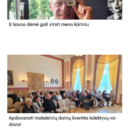
Ir ka­vos dė­mė ga­li virs­ti me­no kū­ri­niu
Ap­do­va­no­ti moks­lei­vių dai­nų šven­tės ko­lek­ty­vų va­
do­vai