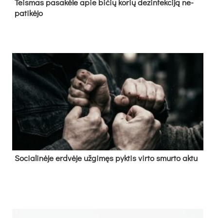
Teis­mas pa­sa­kė­le apie bi­čių ko­rių de­zin­fek­ci­ją ne­
pa­ti­kė­jo
So­cia­li­nė­je erd­vė­je už­gi­męs pyk­tis vir­to smur­to ak­tu