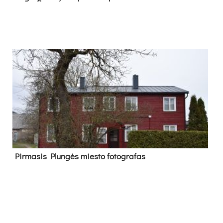
Pir­ma­sis Plun­gės mies­to fo­tog­ra­fas