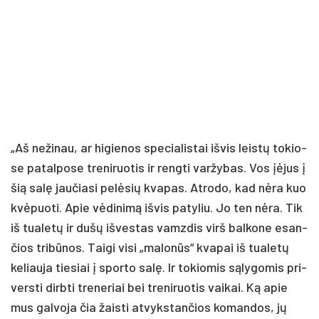
„Aš ne­ži­nau, ar hi­gie­nos spe­cia­lis­tai iš­vis leis­tų to­kio­
se pa­tal­po­se tre­ni­ruo­tis ir reng­ti var­žy­bas. Vos įė­jus į
šią sa­lę jau­čia­si pe­lė­sių kva­pas. At­ro­do, kad nė­ra kuo
kvė­puo­ti. Apie vė­di­ni­mą iš­vis pa­ty­liu. Jo ten nė­ra. Tik
iš tua­le­tų ir du­šų iš­ves­tas vamz­dis virš bal­ko­ne esan­
čios tri­bū­nos. Tai­gi vi­si „ma­lo­nūs“ kva­pai iš tua­le­tų
ke­liau­ja tie­siai į spor­to sa­lę. Ir to­kio­mis są­ly­go­mis pri­
vers­ti dirb­ti tre­ne­riai bei tre­ni­ruo­tis vai­kai. Ką apie
mus gal­vo­ja čia žais­ti at­vyks­tan­čios ko­man­dos, jų