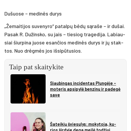
Du­šuo­se – me­di­nės du­rys
„Že­mai­ti­jos su­ve­ny­ro“ pa­tal­pų bė­dų są­ra­še – ir du­šai.
Pa­sak R. Du­žins­ko, su jais – tie­siog tra­ge­di­ja. La­biau­
siai šiur­pi­na juo­se esan­čios me­di­nės du­rys ir jų stak­
tos. Nuo drėg­mės jos iš­si­pū­tu­sios.
Taip pat skaitykite
Siau­bin­gas in­ci­den­tas Plun­gė­je –
mo­te­ris ap­si­py­lė ben­zi­nu ir pa­de­gė
sa­ve
Ša­tei­kių švie­su­lys: mo­ky­to­ja, ku­
rios šir­dy­je de­ga mei­lė žo­džiui