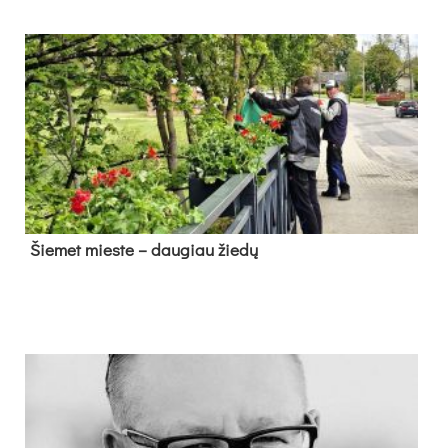
Šie­met mies­te – dau­giau žie­dų