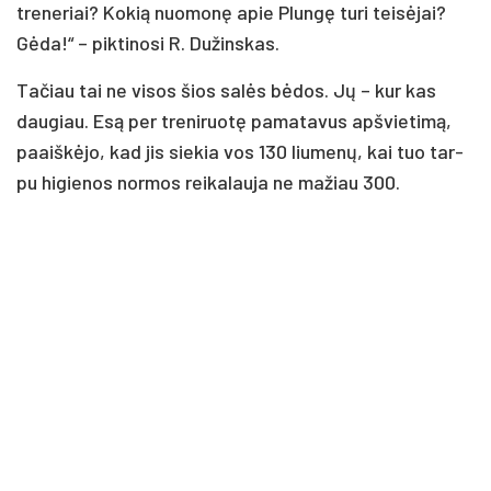
tre­ne­riai? Ko­kią nuo­mo­nę apie Plun­gę tu­ri tei­sė­jai?
Gė­da!“ – pik­ti­no­si R. Du­žins­kas.
Ta­čiau tai ne vi­sos šios sa­lės bė­dos. Jų – kur kas
dau­giau. Esą per tre­ni­ruo­tę pa­ma­ta­vus ap­švie­ti­mą,
paaiš­kė­jo, kad jis sie­kia vos 130 liu­me­nų, kai tuo tar­
pu hi­gie­nos nor­mos rei­ka­lau­ja ne ma­žiau 300.