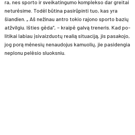
ra, nes spor­to ir svei­ka­tin­gu­mo komp­lek­so dar grei­tai
ne­tu­rė­si­me. To­dėl bū­ti­na pa­si­rū­pin­ti tuo, kas yra
šian­dien. „ Aš ne­ži­nau ant­ro to­kio ra­jo­no spor­to ba­zių
at­žvil­giu. Iš­ties gė­da“, – krai­pė gal­vą tre­ne­ris. Kad po­
li­ti­kai la­biau įsi­vaiz­duo­tų rea­lią si­tua­ci­ją, jis pa­sa­ko­jo,
jog po­rą mė­ne­sių ne­nau­do­jus ka­muo­lių, jie pa­si­den­gia
ne­plo­nu pe­lė­sio sluoks­niu.