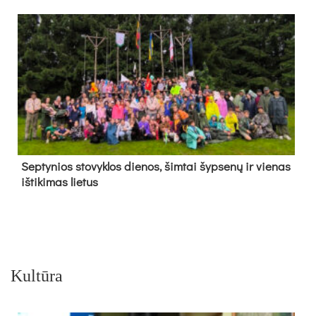
Sep­ty­nios sto­vyk­los die­nos, šim­tai šyp­se­nų ir vie­nas
iš­ti­ki­mas lie­tus
Kultūra