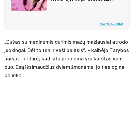
Powered by Setupad
„Du­šas su me­di­nė­mis du­ri­mis ma­žų ma­žiau­siai at­ro­do
juo­kin­gai. Dėl to ten ir ve­ši pe­lė­sis“, – kal­bė­jo Ta­ry­bos
na­rys ir pri­dū­rė, kad ki­ta pro­ble­ma yra karš­tas van­
duo. Esą iš­si­mau­džius dviem žmo­nėms, jo tie­siog ne­
be­lie­ka.