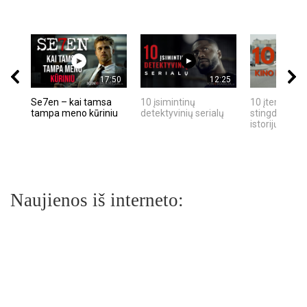
17:50
12:25
Se7en – kai tamsa
10 įsimintinų
10 įtemptų, k
tampa meno kūriniu
detektyvinių serialų
stingdančių k
istorijų
Naujienos iš interneto: