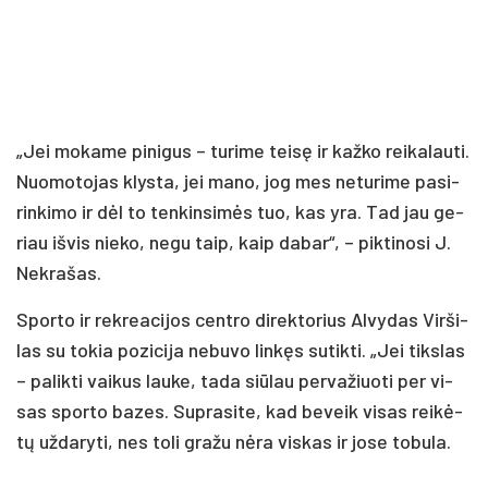
„Jei mo­ka­me pi­ni­gus – tu­ri­me tei­sę ir kaž­ko rei­ka­lau­ti.
Nuo­mo­to­jas klys­ta, jei ma­no, jog mes ne­tu­ri­me pa­si­
rin­ki­mo ir dėl to ten­kin­si­mės tuo, kas yra. Tad jau ge­
riau iš­vis nie­ko, ne­gu taip, kaip da­bar“, – pik­ti­no­si J.
Nek­ra­šas.
Spor­to ir rek­rea­ci­jos cent­ro di­rek­to­rius Al­vy­das Vir­ši­
las su to­kia po­zi­ci­ja ne­bu­vo lin­kęs su­tik­ti. „Jei tiks­las
– pa­lik­ti vai­kus lau­ke, ta­da siū­lau per­va­žiuo­ti per vi­
sas spor­to ba­zes. Sup­ra­si­te, kad be­veik vi­sas rei­kė­
tų už­da­ry­ti, nes to­li gra­žu nė­ra vis­kas ir jo­se to­bu­la.