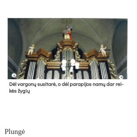
Dėl var­go­nų su­si­ta­rė, o dėl pa­ra­pi­jos na­mų dar rei­
kės žy­gių
Plungė