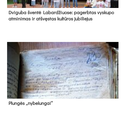
Dvi­gu­ba šven­tė La­bar­džiuo­se: pa­gerb­tas vys­ku­po
at­mi­ni­mas ir at­švęs­tas kul­tū­ros ju­bi­lie­jus
Plun­gės „ny­be­lun­gai“