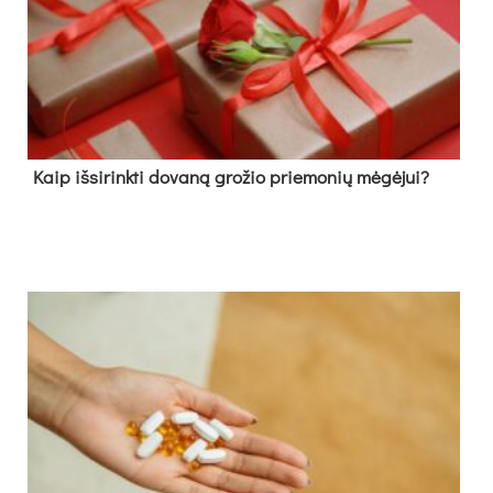
Kaip išsirinkti dovaną grožio priemonių mėgėjui?