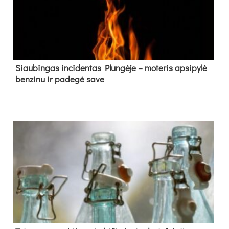
Siau­bin­gas in­ci­den­tas Plun­gė­je – mo­te­ris ap­si­py­lė
ben­zi­nu ir pa­de­gė sa­ve