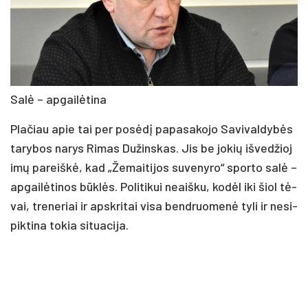
Sa­lė – ap­gai­lė­ti­na
Pla­čiau apie tai per po­sė­dį pa­pa­sa­ko­jo Sa­vi­val­dy­bės
ta­ry­bos na­rys Ri­mas Du­žins­kas. Jis be jo­kių iš­ve­džio­j
i­mų pa­reiš­kė, kad „Že­mai­ti­jos su­ve­ny­ro“ spor­to sa­lė –
ap­gai­lė­ti­nos būk­lės. Po­li­ti­kui neaiš­ku, ko­dėl iki šiol tė­
vai, tre­ne­riai ir ap­skri­tai vi­sa bend­ruo­me­nė ty­li ir ne­si­
pik­ti­na to­kia si­tua­ci­ja.