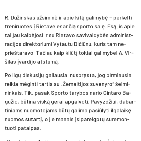
R. Du­žins­kas už­si­mi­nė ir apie ki­tą ga­li­my­bę – per­kel­ti
tre­ni­ruo­tes į Rie­ta­ve esan­čią spor­to sa­lę. Esą jis apie
tai jau kal­bė­jo­si ir su Rie­ta­vo sa­vi­val­dy­bės ad­mi­nist­
ra­ci­jos di­rek­to­riu­mi Vy­tau­tu Di­čiū­nu, ku­ris tam ne­
prieš­ta­ra­vo. Ta­čiau kaip kliū­tį to­kiai ga­li­my­bei A. Vir­
ši­las įvar­di­jo at­stu­mą.
Po il­gų dis­ku­si­jų ga­liau­siai nu­spręs­ta, jog pir­miau­sia
rei­kia mė­gin­ti tar­tis su „Že­mai­ti­jos su­ve­ny­ro“ šei­mi­
nin­kais. Tik, pa­sak Spor­to ta­ry­bos na­rio Gin­ta­ro Ba­
gu­žio, bū­ti­na vis­ką ge­rai ap­gal­vo­ti. Pa­vyz­džiui, da­bar­
ti­niams nuo­mo­to­jams bū­tų ga­li­ma pa­siū­ly­ti il­ga­lai­kę
nuo­mos su­tar­tį, o jie ma­nais įsi­pa­reigp­tų su­re­mon­
tuo­ti pa­tal­pas.