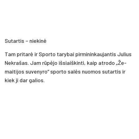
Su­tar­tis – nie­ki­nė
Tam pri­ta­rė ir Spor­to ta­ry­bai pir­mi­nin­kau­jan­tis Ju­lius
Nek­ra­šas. Jam rū­pė­jo iš­siaiš­kin­ti, kaip at­ro­do „Že­
mai­ti­jos su­ve­ny­ro“ spor­to sa­lės nuo­mos su­tar­tis ir
kiek ji dar ga­lios.