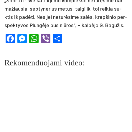
„Spor­to ir svei­ka­tin­gu­mo komp­lek­so ne­tu­rė­si­me dar
ma­žiau­siai sep­ty­ne­rius me­tus, tai­gi iki tol rei­kia su­
ktis iš pa­dė­ti. Nes jei ne­tu­rė­si­me sa­lės, krep­ši­nio per­
spek­ty­vos Plun­gė­je bus niū­ros“, – kal­bė­jo G. Ba­gu­žis.
Facebook
Messenger
WhatsApp
Viber
Share
Rekomenduojami video: