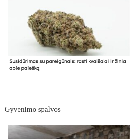
Su­si­dū­ri­mas su pa­rei­gū­nais: ras­ti kvai­ša­lai ir ži­nia
apie paieš­ką
Gyvenimo spalvos