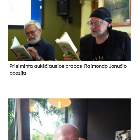
Pri­si­min­ta aukš­čiau­sios pra­bos Rai­mon­do Jo­nu­čio
poe­zi­ja