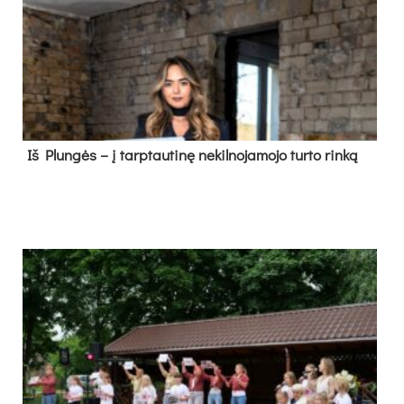
Iš Plungės – į tarptautinę nekilnojamojo turto rinką