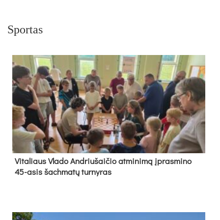
Sportas
Vi­ta­liaus Vla­do And­riu­šai­čio at­mi­ni­mą įpras­mi­no
45-asis šach­ma­tų tur­ny­ras