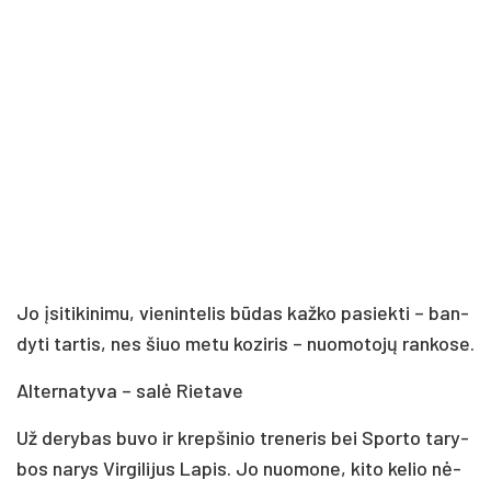
Jo įsi­ti­ki­ni­mu, vie­nin­te­lis bū­das kaž­ko pa­siek­ti – ban­
dy­ti tar­tis, nes šiuo me­tu ko­zi­ris – nuo­mo­to­jų ran­ko­se.
Al­ter­na­ty­va – sa­lė Rie­ta­ve
Už de­ry­bas bu­vo ir krep­ši­nio tre­ne­ris bei Spor­to ta­ry­
bos na­rys Vir­gi­li­jus La­pis. Jo nuo­mo­ne, ki­to ke­lio nė­