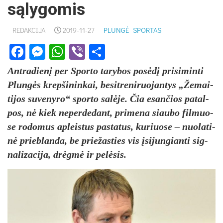
sąlygomis
REDAKCIJA
2019-11-27
PLUNGĖ
SPORTAS
Facebook
Messenger
WhatsApp
Viber
Share
Ant­ra­die­nį per Spor­to ta­ry­bos po­sė­dį pri­si­min­ti
Plun­gės krep­ši­nin­kai, be­si­tre­ni­ruo­jan­tys „Že­mai­
ti­jos su­ve­ny­ro“ spor­to sa­lė­je. Čia esan­čios pa­tal­
pos, nė kiek ne­per­de­dant, pri­me­na siau­bo fil­muo­
se ro­do­mus ap­leis­tus pa­sta­tus, ku­riuo­se – nuo­la­ti­
nė prie­blan­da, be prie­žas­ties vis įsi­jun­gian­ti sig­
na­li­za­ci­ja, drėg­mė ir pe­lė­sis.