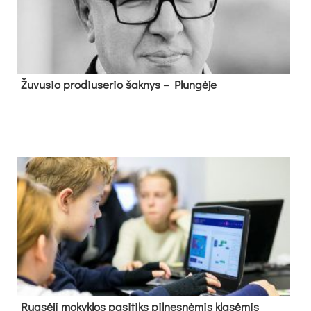
Žu­vu­sio pro­diu­se­rio šak­nys – Plun­gė­je
Rug­sė­jį mo­kyk­los pa­si­tiks pil­nes­nė­mis kla­sė­mis