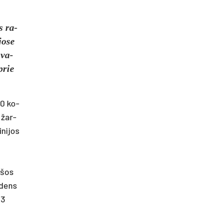
s ra­
jo­se
 va­
 prie
00 ko­
s žar­
ni­jos
r­šos
n­dens
 3