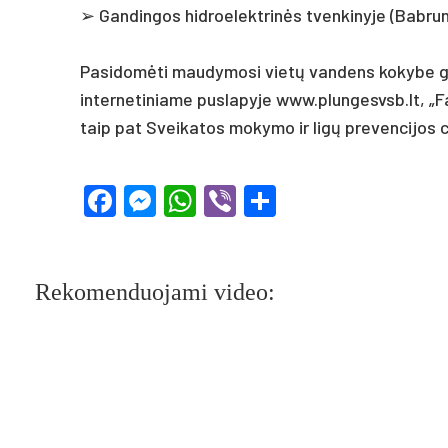
➢ Gan­din­gos hid­roe­lekt­rinės tven­ki­ny­je (Bab­r
Pa­si­domė­ti mau­dy­mo­si vietų van­dens ko­ky­be ga
in­ter­ne­ti­nia­me pus­la­py­je www.plun­gesvsb.lt, „
taip pat Svei­ka­tos mo­ky­mo ir ligų pre­ven­ci­jos ce
Facebook
Messenger
WhatsApp
Viber
Share
Rekomenduojami video: