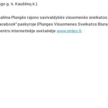
un­go g. 4, Kaušėnų k.).
­li­ma Plungės ra­jo­no sa­vi­val­dybės vi­suo­menės svei­ka­tos 
Fa­ce­book“ pa­sky­ro­je (Plun­ges Vi­suo­me­nes Svei­ka­tos Biu­ra
nt­ro in­ter­ne­tinė­je sve­tainė­je
www.smlpc.lt
.