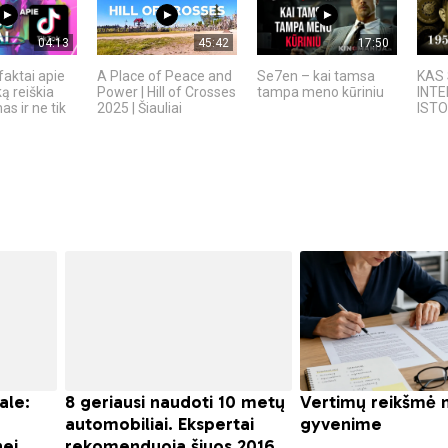
04:13
45:42
17:50
faktai apie
A Place of Peace and
Se7en – kai tamsa
KAS 
ką reiškia
Power | Hill of Crosses
tampa meno kūriniu
INTE
s ir ne tik
2025 | Šiauliai
ISTO