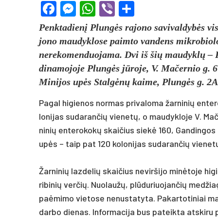
Facebook
Messenger
WhatsApp
Viber
Share
Penk­ta­dienį Plungės ra­jo­no sa­vi­val­dybės vi
jo­no mau­dyk­lo­se paim­to van­dens mik­ro­bio­lo­
ne­re­ko­men­duo­ja­ma. Dvi iš šių mau­dyklų – P
di­na­mo­jo­je Plungės jūro­je, V. Ma­čer­nio g. 6
Mi­ni­jos upės Stalgėnų kai­me, Plungės g. 2A
Pa­gal hi­gie­nos nor­mas pri­va­lo­ma žar­ni­nių en­t
lo­ni­jas su­da­ran­čių vie­netų, o mau­dyk­lo­je V. Ma­č
ni­nių en­te­ro­kokų skai­čius siekė 160, Gan­din­gos 
upės – taip pat 120 ko­lo­ni­jas su­da­ran­čių vie­ne
Žar­ni­nių laz­de­lių skai­čius ne­vir­ši­jo minė­to­je 
ri­bi­nių ver­čių. Nuo­laužų, plūdu­riuo­jan­čių med­žia
pa­ėmi­mo vie­to­se ne­nus­ta­ty­ta. Pa­kar­to­ti­niai
dar­bo die­nas. In­for­ma­ci­ja bus pa­teik­ta at­ski­ru 