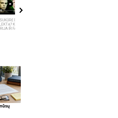
07:18
08:01
06:28
SUKŪRĖ DIRBTINĮ
4 PASAULINĖS
KAS IŠRADO
LEKTĄ? KILMĖS
TECHNOLOGIJOS,
ELEKTRĄ? 6
RIJA IR FAKTAI
KURIAS SUKŪRĖ...
MOKSLININKAI,...