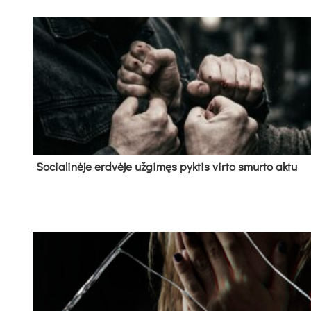
So­cia­li­nė­je erd­vė­je už­gi­męs pyk­tis vir­to smur­to ak­tu