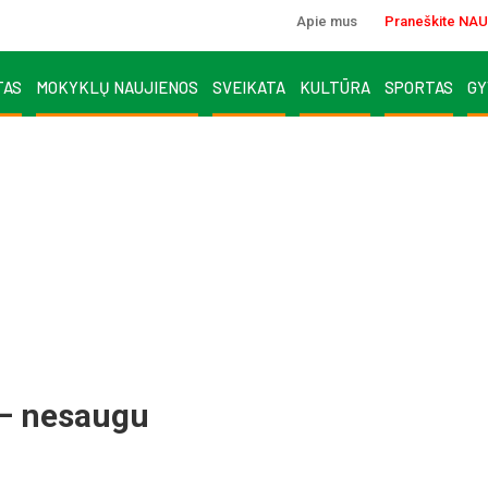
Apie mus
Praneškite NAU
TAS
MOKYKLŲ NAUJIENOS
SVEIKATA
KULTŪRA
SPORTAS
GY
 – nesaugu