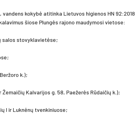
is, van­dens ko­kybė ati­tin­ka Lie­tu­vos hi­gie­nos HN 92:2018
a­la­vi­mus šio­se Plungės ra­jo­no mau­dy­mo­si vie­to­se:
 sa­los sto­vyk­la­vietė­se;
o­se;
er­žo­ro k.);
 ir Že­mai­čių Kal­va­ri­jos g. 58, Pae­žerės Rūdai­čių k.);
­lių I ir Luknėnų tven­ki­niuo­se;