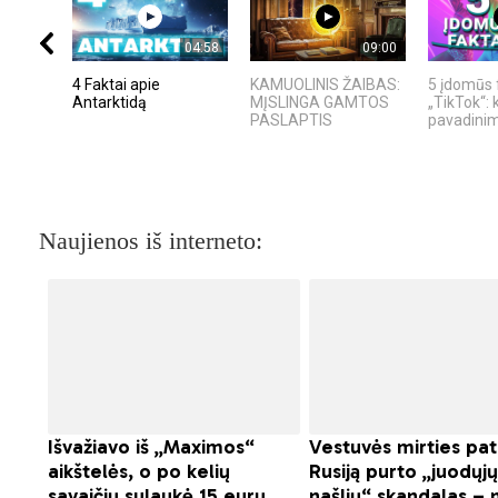
04:58
09:00
4 Faktai apie
KAMUOLINIS ŽAIBAS:
5 įdomūs 
Antarktidą
MĮSLINGA GAMTOS
„TikTok“: 
PASLAPTIS
pavadinima
Naujienos iš interneto: