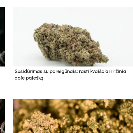
Su­si­dū­ri­mas su pa­rei­gū­nais: ras­ti kvai­ša­lai ir ži­nia
apie paieš­ką