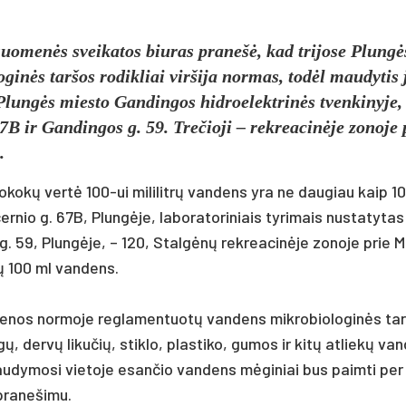
­suo­menės svei­ka­tos biu­ras pra­nešė, kad tri­jo­se Plungė
ginės tar­šos ro­dik­liai vir­ši­ja nor­mas, todėl mau­dy­tis 
lungės mies­to Gan­din­gos hid­roe­lekt­rinės tven­ki­ny­je,
7B ir Gan­din­gos g. 59. Tre­čio­ji – rek­rea­cinė­je zo­no­je
.
e­ro­kokų vertė 100-ui mi­li­litrų van­dens yra ne dau­giau kaip 1
er­nio g. 67B, Plungė­je, la­bo­ra­to­ri­niais ty­ri­mais nu­sta­ty­ta
g. 59, Plungė­je, – 120, Stalgėnų rek­rea­cinė­je zo­no­je prie Mi­
tų 100 ml van­dens.
hi­gie­nos nor­mo­je reg­la­men­tuotų van­dens mik­ro­bio­lo­ginės ta
gų, dervų li­ku­čių, stik­lo, plas­ti­ko, gu­mos ir kitų at­liekų va
 mau­dy­mo­si vie­to­je esan­čio van­dens mėgi­niai bus paim­ti per
pra­ne­ši­mu.