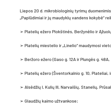
Lie­pos 20 d. mik­ro­bio­lo­gi­nių ty­rimų duo­me­ni­m
„Paplū­di­miai ir jų mau­dyklų van­dens ko­kybė“ rei­k
➢ Pla­te­lių eže­ro Plokš­tinės, Ber­žynė­lio ir Ąžuolų
➢ Pla­te­lių mies­te­lio ir „Li­ne­lio“ mau­dy­mo­si vie­t
➢ Ber­žo­ro eže­ro (Ga­so g. 12A ir Plungės g. 48A, B
➢ Pla­te­lių eže­ro (Šven­tor­kal­nio g. 10, Pla­te­liai,
➢ Alsėd­žių I, Ku­lių III, Nar­vai­šių, Sta­ne­lių, Prūsa
➢ Glaud­žių kai­mo užt­van­ko­se;