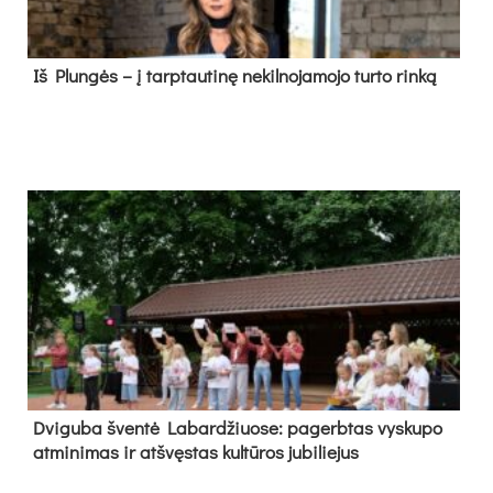
Iš Plungės – į tarptautinę nekilnojamojo turto rinką
Dvi­gu­ba šven­tė La­bar­džiuo­se: pa­gerb­tas vys­ku­po
at­mi­ni­mas ir at­švęs­tas kul­tū­ros ju­bi­lie­jus