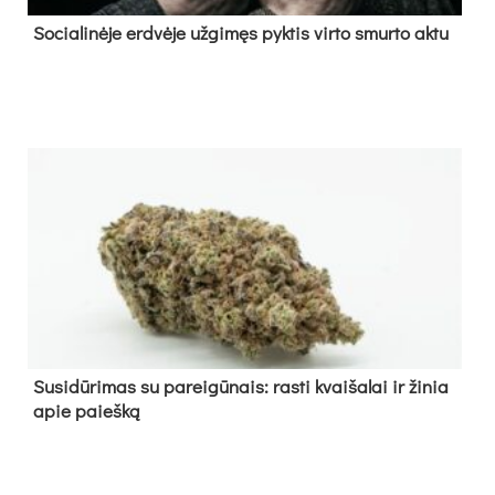
So­cia­li­nė­je erd­vė­je už­gi­męs pyk­tis vir­to smur­to ak­tu
Su­si­dū­ri­mas su pa­rei­gū­nais: ras­ti kvai­ša­lai ir ži­nia
apie paieš­ką