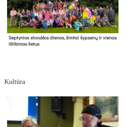
Sep­ty­nios sto­vyk­los die­nos, šim­tai šyp­se­nų ir vie­nas
iš­ti­ki­mas lie­tus
Kultūra