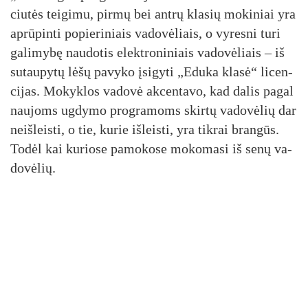
ciu­tės tei­gi­mu, pir­mų bei ant­rų kla­sių mo­ki­niai yra
ap­rū­pin­ti po­pie­ri­niais va­do­vė­liais, o vy­res­ni tu­ri
ga­li­my­bę nau­do­tis elekt­ro­ni­niais va­do­vė­liais – iš
su­tau­py­tų lė­šų pa­vy­ko įsi­gy­ti „Edu­ka kla­sė“ li­cen­
ci­jas. Mo­kyk­los va­do­vė ak­cen­ta­vo, kad da­lis pa­gal
nau­joms ug­dy­mo pro­gra­moms skir­tų va­do­vė­lių dar
neiš­leis­ti, o tie, ku­rie iš­leis­ti, yra tik­rai bran­gūs.
To­dėl kai ku­rio­se pa­mo­ko­se mo­ko­ma­si iš se­nų va­
do­vė­lių.