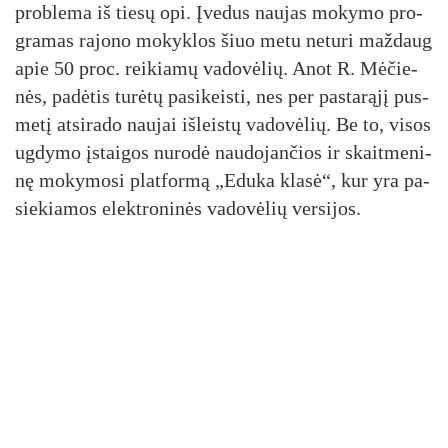
pro­ble­ma iš tie­sų opi. Įve­dus nau­jas mo­ky­mo pro­
gra­mas ra­jo­no mo­kyk­los šiuo me­tu ne­tu­ri maž­daug
apie 50 pro­c. rei­kia­mų va­do­vė­lių. Anot R. Mė­čie­
nės, pa­dė­tis tu­rė­tų pa­si­keis­ti, nes per pa­sta­rą­jį pus­
me­tį at­si­ra­do nau­jai iš­leis­tų va­do­vė­lių. Be to, vi­sos
ug­dy­mo įstai­gos nu­ro­dė nau­do­jan­čios ir skait­me­ni­
nę mo­ky­mo­si plat­for­mą „Edu­ka kla­sė“, kur yra pa­
sie­kia­mos elekt­ro­ni­nės va­do­vė­lių ver­si­jos.