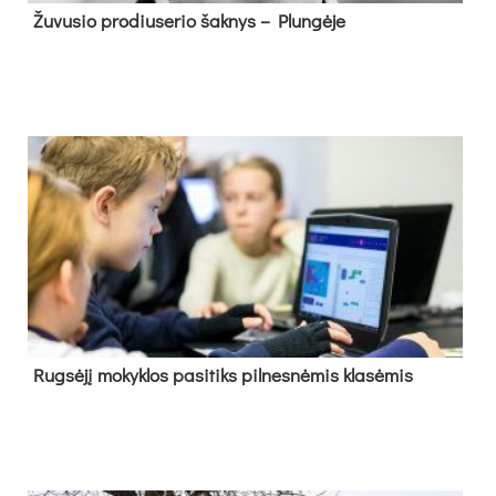
Žu­vu­sio pro­diu­se­rio šak­nys – Plun­gė­je
Rug­sė­jį mo­kyk­los pa­si­tiks pil­nes­nė­mis kla­sė­mis