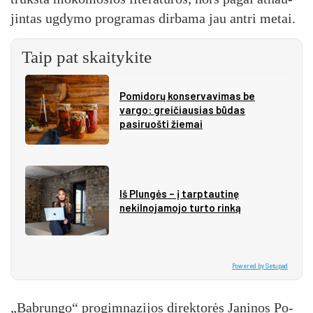
jin­tas ug­dy­mo pro­gra­mas dir­ba­ma jau ant­ri me­tai.
Taip pat skaitykite
Pomidorų konservavimas be
vargo: greičiausias būdas
pasiruošti žiemai
Iš Plungės – į tarptautinę
nekilnojamojo turto rinką
Powered by Setupad
„Bab­run­go“ pro­gim­na­zi­jos di­rek­to­rės Ja­ni­nos Po­