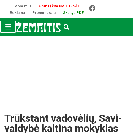
Apie mus
Praneškite NAUJIENĄ!
Reklama
Prenumerata
Skaityti PDF
Trūks­tant va­do­vė­lių, Sa­vi­
val­dy­bė kal­ti­na mo­kyk­las