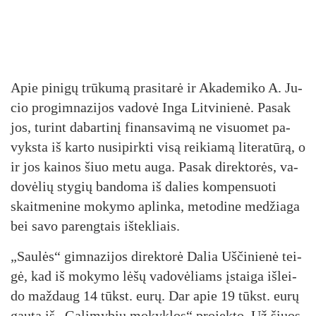
Apie pi­ni­gų trū­ku­mą pra­si­ta­rė ir Aka­de­mi­ko A. Ju­
cio pro­gim­na­zi­jos va­do­vė In­ga Lit­vi­nie­nė. Pa­sak
jos, tu­rint da­bar­ti­nį fi­nan­sa­vi­mą ne vi­suo­met pa­
vyks­ta iš kar­to nu­si­pirk­ti vi­są rei­kia­mą li­te­ra­tū­rą, o
ir jos kai­nos šiuo me­tu au­ga. Pa­sak di­rek­to­rės, va­
do­vė­lių sty­gių ban­do­ma iš da­lies kom­pen­suo­ti
skait­me­ni­ne mo­ky­mo ap­lin­ka, me­to­di­ne me­džia­ga
bei sa­vo pa­reng­tais iš­tek­liais.
„Sau­lės“ gim­na­zi­jos di­rek­to­rė Da­lia Uš­či­nie­nė tei­
gė, kad iš mo­ky­mo lė­šų va­do­vė­liams įstai­ga iš­lei­
do maž­daug 14 tūkst. eu­rų. Dar apie 19 tūkst. eu­rų
gau­ta iš „Ga­li­my­bių mo­kyk­los“ pro­jek­to. Už šiuos