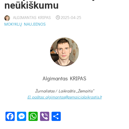
neū­kiš­ku­mu
ALGIMANTAS KRIPAS
2025-04-25
MOKYKLŲ NAUJIENOS
Algimantas KRIPAS
Žurnalistas / Laikraštis „Žemaitis“
El. paštas: algimantas@zemaiciolaikrastis.lt
Facebook
Messenger
WhatsApp
Viber
Share