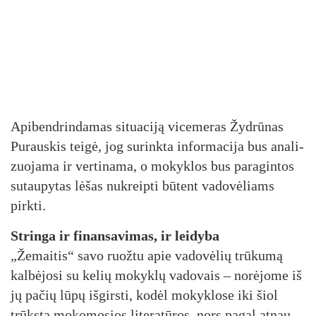
Api­bend­rin­da­mas si­tua­ci­ją vi­ce­me­ras Žyd­rū­nas
Pu­raus­kis tei­gė, jog su­rink­ta in­for­ma­ci­ja bus ana­li­
zuo­ja­ma ir ver­ti­na­ma, o mo­kyk­los bus pa­ra­gin­tos
su­tau­py­tas lė­šas nu­kreip­ti bū­tent va­do­vė­liams
pirk­ti.
Strin­ga ir fi­nan­sa­vi­mas, ir lei­dy­ba
„Že­mai­tis“ sa­vo ruož­tu apie va­do­vė­lių trū­ku­mą
kal­bė­jo­si su ke­lių mo­kyk­lų va­do­vais – no­rė­jo­me iš
jų pa­čių lū­pų iš­girs­ti, ko­dėl mo­kyk­lo­se iki šiol
trūks­ta mo­ko­mo­sios li­te­ra­tū­ros, nors pa­gal at­nau­