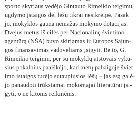
spor­to sky­riaus ve­dė­jo Gin­tau­to Ri­mei­kio tei­gi­mu,
ug­dy­mo įstai­gos dėl lė­šų tik­rai ne­si­krei­pė. Pa­sak
jo, mo­kyk­los gau­na ne­ma­žas mo­ky­mo do­ta­ci­jas.
Dve­jus me­tus iš ei­lės per Na­cio­na­li­nę švie­ti­mo
agen­tū­rą (NŠA) bu­vo ski­ria­mas ir Eu­ro­pos Są­jun­
gos fi­nan­sa­vi­mas va­do­vė­liams įsi­gy­ti. Be to, G.
Ri­mei­kio tei­gi­mu, per su mo­kyk­lų at­sto­vais vy­ku­
sius po­kal­bius paaiš­kė­jo, kad me­tų pa­bai­go­je švie­t
i­mo įstai­gos tu­rė­jo su­tau­piu­sios lė­šų – jas esą ga­lė­
jo pa­nau­do­ti trūks­ta­mai mo­ko­ma­jai li­te­ra­tū­rai įsi­
gy­ti, o ne ki­toms reik­mėms.