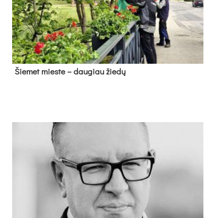
Šie­met mies­te – dau­giau žie­dų