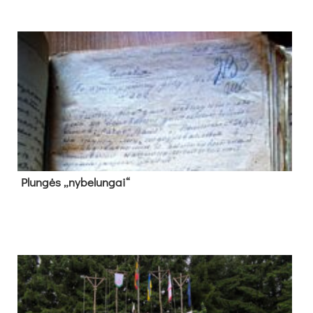
Plun­gės „ny­be­lun­gai“