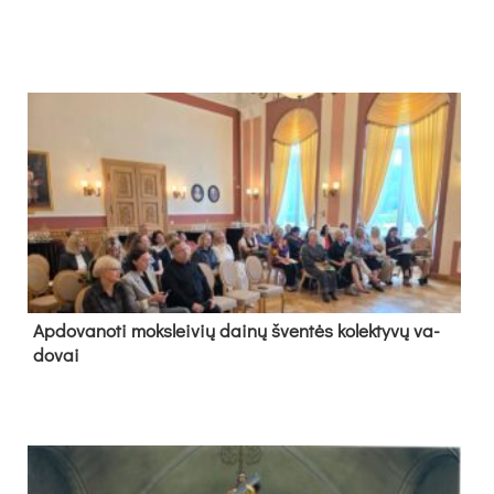
Ap­do­va­no­ti moks­lei­vių dai­nų šven­tės ko­lek­ty­vų va­
do­vai