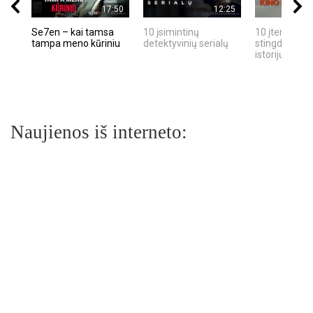
17:50
12:25
Se7en – kai tamsa
10 įsimintinų
10 įtemptų, k
tampa meno kūriniu
detektyvinių serialų
stingdančių k
istorijų
Naujienos iš interneto: