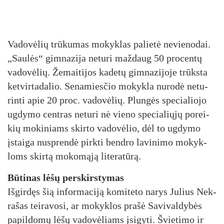
Va­do­vė­lių trū­ku­mas mo­kyk­las pa­lie­tė ne­vie­no­dai.
„Sau­lės“ gim­na­zi­ja ne­tu­ri maž­daug 50 pro­cen­tų
va­do­vė­lių. Že­mai­ti­jos ka­de­tų gim­na­zi­jo­je trūks­ta
ket­vir­ta­da­lio. Se­na­mies­čio mo­kyk­la nu­ro­dė ne­tu­
rin­ti apie 20 pro­c. va­do­vė­lių. Plun­gės spe­cia­lio­jo
ug­dy­mo cent­ras ne­tu­ri nė vie­no spe­cia­lių­jų po­rei­
kių mo­ki­niams skir­to va­do­vė­lio, dėl to ug­dy­mo
įstai­ga nu­spren­dė pirk­ti bend­ro la­vi­ni­mo mo­kyk­
loms skir­tą mo­ko­mą­ją li­te­ra­tū­rą.
Bū­ti­nas lė­šų per­skirs­ty­mas
Iš­gir­dęs šią in­for­ma­ci­ją ko­mi­te­to na­rys Ju­lius Nek­
ra­šas tei­ra­vo­si, ar mo­kyk­los pra­šė Sa­vi­val­dy­bės
pa­pil­do­mų lė­šų va­do­vė­liams įsi­gy­ti. Švie­ti­mo ir