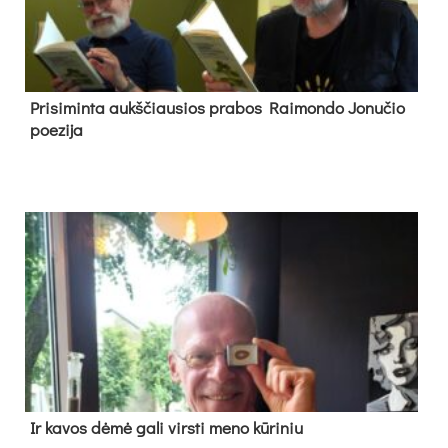
Pri­si­min­ta aukš­čiau­sios pra­bos Rai­mon­do Jo­nu­čio
poe­zi­ja
Ir ka­vos dė­mė ga­li virs­ti me­no kū­ri­niu