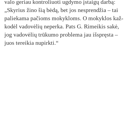
va­lo ge­riau kont­ro­liuo­ti ug­dy­mo įstai­gų dar­bą:
„Sky­rius ži­no šią bė­dą, bet jos ne­spren­džia – tai
pa­lie­ka­ma pa­čioms mo­kyk­loms. O mo­kyk­los kaž­
ko­dėl va­do­vė­lių ne­per­ka. Pats G. Ri­mei­kis sa­kė,
jog va­do­vė­lių trū­ku­mo pro­ble­ma jau iš­spręs­ta –
juos te­rei­kia nu­pirk­ti.“