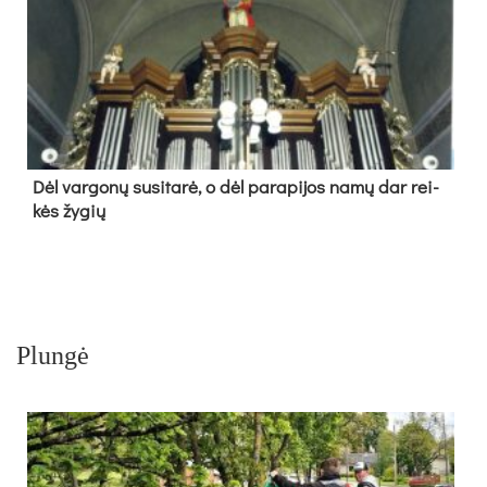
Dėl var­go­nų su­si­ta­rė, o dėl pa­ra­pi­jos na­mų dar rei­
kės žy­gių
Plungė