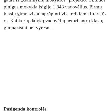
pi­ni­gus mo­kyk­la įsi­gi­jo 1 843 va­do­vė­lius. Pir­mų
kla­sių gim­na­zis­tai ap­rū­pin­ti vi­sa rei­kia­ma li­te­ra­tū­
ra. Kai ku­rių da­ly­kų va­do­vė­lių ne­tu­ri ant­rų kla­sių
gim­na­zis­tai bei vy­res­ni.
Pa­si­gen­da kont­ro­lės