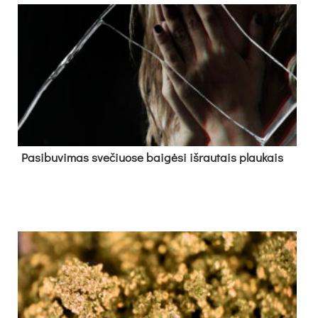
Pa­si­bu­vi­mas sve­čiuo­se bai­gė­si iš­rau­tais plau­kais