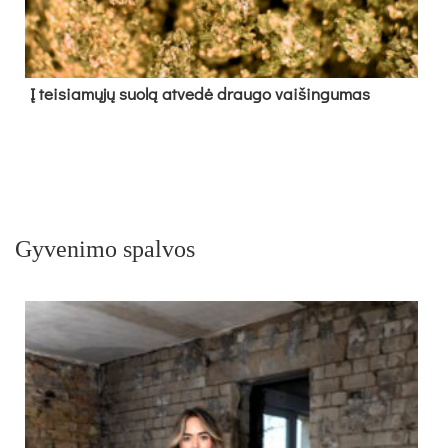
Į tei­sia­mų­jų suo­lą at­ve­dė drau­go vai­šin­gu­mas
Gyvenimo spalvos