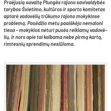
Praė­ju­sią sa­vai­tę Plun­gės ra­jo­no sa­vi­val­dy­bės
ta­ry­bos Švie­ti­mo, kul­tū­ros ir spor­to ko­mi­te­tas
ap­ta­rė va­do­vė­lių trū­ku­mo ra­jo­no mo­kyk­lo­se
pro­ble­mą. Po­sė­džio me­tu paaiš­kė­jo ne­ma­lo­ni
tie­sa – mo­kyk­los ne­tu­ri pu­sės rei­kia­mų va­do­vė­
lių. Ir nors apie tai kal­ba­ma ne­be pir­mą kar­tą,
rim­tes­nių spren­di­mų ne­siū­lo­ma.