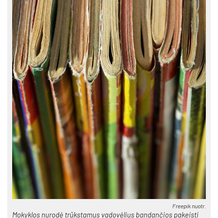
Free­pik nuo­tr.
Mo­kyk­los nu­ro­dė trūks­ta­mus va­do­vė­lius ban­dan­čios pa­keis­ti