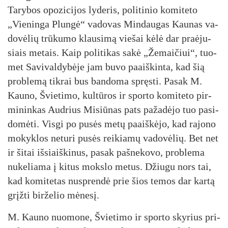
Ta­ry­bos opo­zi­ci­jos ly­de­ris, po­li­ti­nio ko­mi­te­to
„Vie­nin­ga Plun­gė“ va­do­vas Min­dau­gas Kau­nas va­
do­vė­lių trū­ku­mo klau­si­mą vie­šai kė­lė dar praė­ju­
siais me­tais. Kaip po­li­ti­kas sa­kė „Že­mai­čiui“, tuo­
met Sa­vi­val­dy­bė­je jam bu­vo paaiš­kin­ta, kad šią
pro­ble­mą tik­rai bus ban­do­ma spręs­ti. Pa­sak M.
Kau­no, Švie­ti­mo, kul­tū­ros ir spor­to ko­mi­te­to pir­
mi­nin­kas Aud­rius Mi­siū­nas pa­ts pa­ža­dė­jo tuo pa­si­
do­mė­ti. Vis­gi po pu­sės me­tų paaiš­kė­jo, kad ra­jo­no
mo­kyk­los ne­tu­ri pu­sės rei­kia­mų va­do­vė­lių. Bet net
ir ši­tai iš­siaiš­ki­nus, pa­sak pa­šne­ko­vo, pro­ble­ma
nu­ke­lia­ma į ki­tus moks­lo me­tus. Džiu­gu nors tai,
kad ko­mi­te­tas nu­spren­dė prie šios te­mos dar kar­tą
grįž­ti bir­že­lio mė­ne­sį.
M. Kau­no nuo­mo­ne, Švie­ti­mo ir spor­to sky­rius pri­