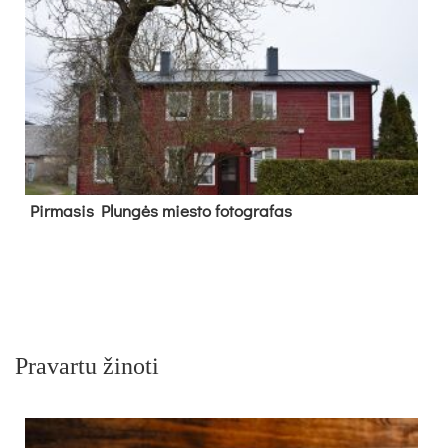
Pir­ma­sis Plun­gės mies­to fo­tog­ra­fas
Pravartu žinoti