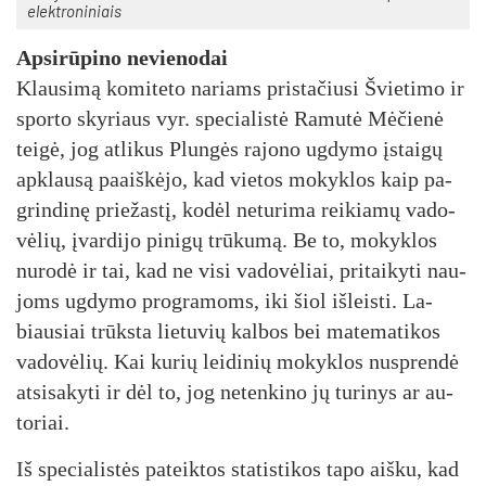
elekt­ro­ni­niais
Ap­si­rū­pi­no ne­vie­no­dai
Klau­si­mą ko­mi­te­to na­riams pri­sta­čiu­si Švie­ti­mo ir
spor­to sky­riaus vyr. spe­cia­lis­tė Ra­mu­tė Mė­čie­nė
tei­gė, jog at­li­kus Plun­gės ra­jo­no ug­dy­mo įstai­gų
ap­klau­są paaiš­kė­jo, kad vie­tos mo­kyk­los kaip pa­
grin­di­nę prie­žas­tį, ko­dėl ne­tu­ri­ma rei­kia­mų va­do­
vė­lių, įvar­di­jo pi­ni­gų trū­ku­mą. Be to, mo­kyk­los
nu­ro­dė ir tai, kad ne vi­si va­do­vė­liai, pri­tai­ky­ti nau­
joms ug­dy­mo pro­gra­moms, iki šiol iš­leis­ti. La­
biau­siai trūks­ta lie­tu­vių kal­bos bei ma­te­ma­ti­kos
va­do­vė­lių. Kai ku­rių lei­di­nių mo­kyk­los nu­spren­dė
at­si­sa­ky­ti ir dėl to, jog ne­ten­ki­no jų tu­ri­nys ar au­
to­riai.
Iš spe­cia­lis­tės pa­teik­tos sta­tis­ti­kos ta­po aiš­ku, kad