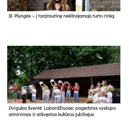
Iš Plungės – į tarptautinę nekilnojamojo turto rinką
Dvi­gu­ba šven­tė La­bar­džiuo­se: pa­gerb­tas vys­ku­po
at­mi­ni­mas ir at­švęs­tas kul­tū­ros ju­bi­lie­jus