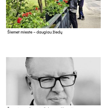
Šie­met mies­te – dau­giau žie­dų