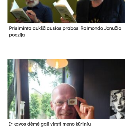
Pri­si­min­ta aukš­čiau­sios pra­bos Rai­mon­do Jo­nu­čio
poe­zi­ja
Ir ka­vos dė­mė ga­li virs­ti me­no kū­ri­niu