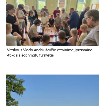
Vi­ta­liaus Vla­do And­riu­šai­čio at­mi­ni­mą įpras­mi­no
45-asis šach­ma­tų tur­ny­ras