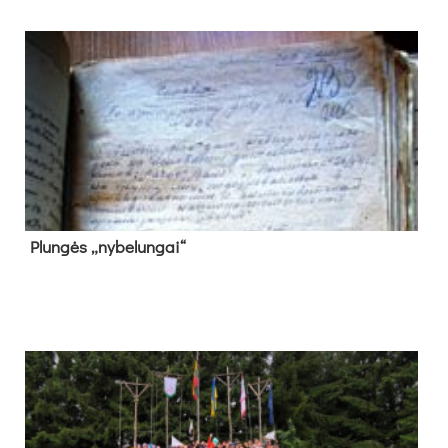
Plun­gės „ny­be­lun­gai“