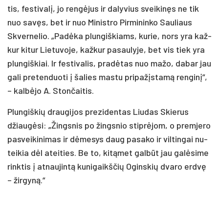
tis, fes­ti­va­lį, jo ren­gė­jus ir da­ly­vius svei­ki­nęs ne tik
nuo sa­vęs, bet ir nuo Mi­nist­ro Pir­mi­nin­ko Sau­liaus
Skver­ne­lio. „Pa­dė­ka plun­giš­kiams, ku­rie, nors yra kaž­
kur ki­tur Lie­tu­vo­je, kaž­kur pa­sau­ly­je, bet vis tiek yra
plun­giš­kiai. Ir fes­ti­va­lis, pra­dė­tas nuo ma­žo, da­bar jau
ga­li pre­ten­duo­ti į ša­lies mas­tu pri­pa­žįs­ta­mą ren­gi­nį“,
– kal­bė­jo A. Ston­čai­tis.
Plun­giš­kių drau­gi­jos pre­zi­den­tas Liu­das Skie­rus
džiau­gė­si: „Žings­nis po žings­nio stip­rė­jom, o prem­je­ro
pa­svei­ki­ni­mas ir dė­me­sys daug pa­sa­ko ir vil­tin­gai nu­
tei­kia dėl atei­ties. Be to, ki­tą­met gal­būt jau ga­lė­si­me
rink­tis į at­nau­jin­tą ku­ni­gaikš­čių Ogins­kių dva­ro erd­vę
– žir­gy­ną.“