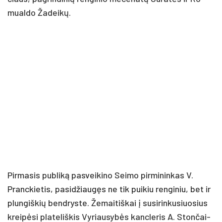
mual­do Ža­dei­kų.
Pir­ma­sis pub­li­ką pa­svei­ki­no Sei­mo pir­mi­nin­kas V.
Pranc­kie­tis, pa­si­džiau­gęs ne tik pui­kiu ren­gi­niu, bet ir
plun­giš­kių bend­rys­te. Že­mai­tiš­kai į su­si­rin­ku­siuo­sius
krei­pė­si pla­te­liš­kis Vy­riau­sy­bės kanc­le­ris A. Ston­čai­