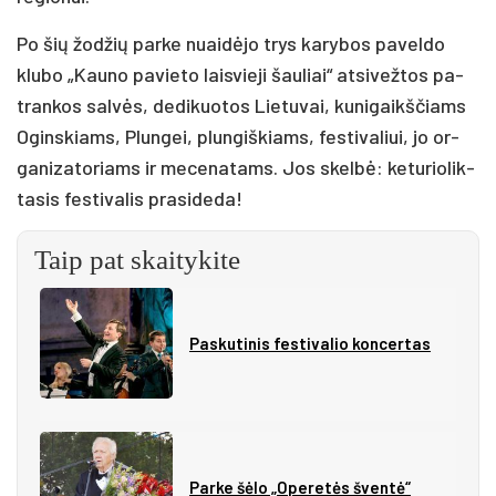
Po šių žo­džių par­ke nuai­dė­jo trys ka­ry­bos pa­vel­do
klu­bo „Kau­no pa­vie­to lais­vie­ji šau­liai“ at­si­vež­tos pa­
tran­kos sal­vės, de­di­kuo­tos Lie­tu­vai, ku­ni­gaikš­čiams
Ogins­kiams, Plun­gei, plun­giš­kiams, fes­ti­va­liui, jo or­
ga­ni­za­to­riams ir me­ce­na­tams. Jos skel­bė: ke­tu­rio­lik­
ta­sis fes­ti­va­lis pra­si­de­da!
Taip pat skaitykite
Paskutinis festivalio koncertas
Parke šėlo „Operetės šventė“