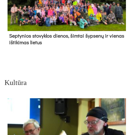
Sep­ty­nios sto­vyk­los die­nos, šim­tai šyp­se­nų ir vie­nas
iš­ti­ki­mas lie­tus
Kultūra