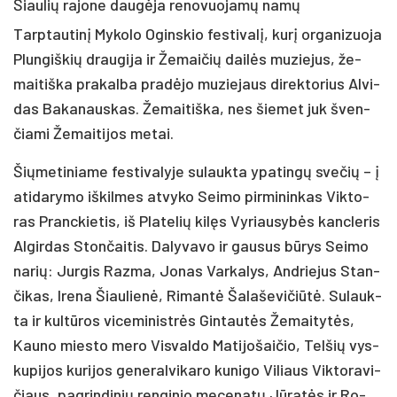
Šiaulių rajone daugėja renovuojamų namų
Tarp­tau­ti­nį My­ko­lo Ogins­kio fes­ti­va­lį, ku­rį or­ga­ni­zuo­ja
Plun­giš­kių drau­gi­ja ir Že­mai­čių dai­lės mu­zie­jus, že­
mai­tiš­ka pra­kal­ba pra­dė­jo mu­zie­jaus di­rek­to­rius Al­vi­
das Ba­ka­naus­kas. Že­mai­tiš­ka, nes šie­met juk šven­
čia­mi Že­mai­ti­jos me­tai.
Šių­me­ti­nia­me fes­ti­va­ly­je su­lauk­ta ypa­tin­gų sve­čių – į
ati­da­ry­mo iš­kil­mes at­vy­ko Sei­mo pir­mi­nin­kas Vik­to­
ras Pranc­kie­tis, iš Pla­te­lių ki­lęs Vy­riau­sy­bės kanc­le­ris
Al­gir­das Ston­čai­tis. Da­ly­va­vo ir gau­sus bū­rys Sei­mo
na­rių: Jur­gis Raz­ma, Jo­nas Var­ka­lys, And­rie­jus Stan­
či­kas, Ire­na Šiau­lie­nė, Ri­man­tė Ša­la­še­vi­čiū­tė. Su­lauk­
ta ir kul­tū­ros vi­ce­mi­nist­rės Gin­tau­tės Že­mai­ty­tės,
Kau­no mies­to me­ro Vis­val­do Ma­ti­jo­šai­čio, Tel­šių vys­
ku­pi­jos ku­ri­jos ge­ne­ral­vi­ka­ro ku­ni­go Vi­liaus Vik­to­ra­vi­
čiaus, pa­grin­di­nių ren­gi­nio me­ce­na­tų Jū­ra­tės ir Ro­