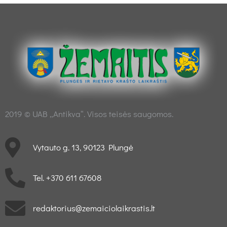
2019 © UAB „Antikva“. Visos teisės saugomos.
Vytauto g. 13, 90123 Plungė
Tel. +370 611 67608
redaktorius@zemaiciolaikrastis.lt