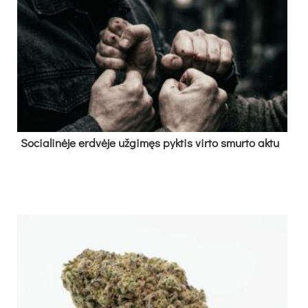
So­cia­li­nė­je erd­vė­je už­gi­męs pyk­tis vir­to smur­to ak­tu