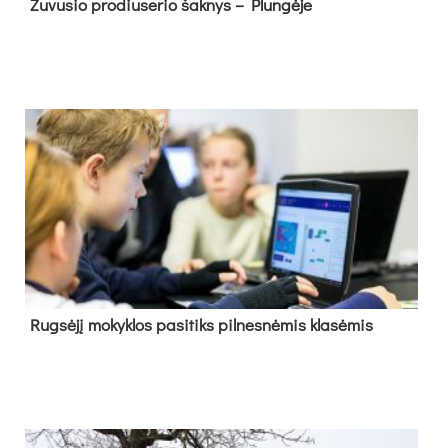
Žu­vu­sio pro­diu­se­rio šak­nys – Plun­gė­je
Rug­sė­jį mo­kyk­los pa­si­tiks pil­nes­nė­mis kla­sė­mis