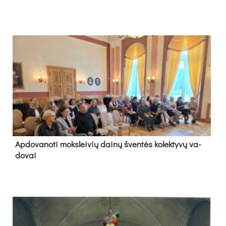
Ap­do­va­no­ti moks­lei­vių dai­nų šven­tės ko­lek­ty­vų va­
do­vai