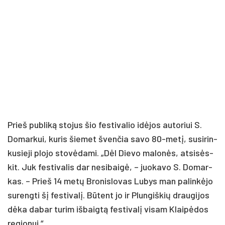
Prieš pub­li­ką sto­jus šio fes­ti­va­lio idė­jos au­to­riui S.
Do­mar­kui, ku­ris šie­met šven­čia sa­vo 80-me­tį, su­si­rin­
ku­sie­ji plo­jo sto­vė­da­mi. „Dėl Die­vo ma­lo­nės, at­si­sės­
kit. Juk fes­ti­va­lis dar ne­si­bai­gė, – juo­ka­vo S. Do­mar­
kas. – Prieš 14 me­tų Bro­nis­lo­vas Lu­bys man pa­lin­kė­jo
su­reng­ti šį fes­ti­va­lį. Bū­tent jo ir Plun­giš­kių drau­gi­jos
dė­ka da­bar tu­rim iš­baig­tą fes­ti­va­lį vi­sam Klai­pė­dos
re­gio­nui.“