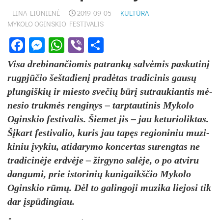
LINA LIŪNIENĖ
2019-09-05
KULTŪRA
MYKOLO OGINSKIO FESTIVALIS
Facebook
Messenger
WhatsApp
Viber
Share
Vi­sa dre­bi­nan­čio­mis pa­tran­kų sal­vė­mis pa­sku­ti­nį
rugp­jū­čio šeš­ta­die­nį pra­dė­tas tra­di­ci­nis gau­sų
plun­giš­kių ir mies­to sve­čių bū­rį su­trau­kian­tis mė­
ne­sio truk­mės ren­gi­nys – tarp­tau­ti­nis My­ko­lo
Ogins­kio fes­ti­va­lis. Šie­met jis – jau ke­tu­rio­lik­tas.
Šį­kart fes­ti­va­lio, ku­ris jau ta­pęs re­gio­ni­niu mu­zi­
ki­niu įvy­kiu, ati­da­ry­mo kon­cer­tas su­reng­tas ne
tra­di­ci­nė­je erd­vė­je – žir­gy­no sa­lė­je, o po at­vi­ru
dan­gu­mi, prie is­to­ri­nių ku­ni­gaikš­čio My­ko­lo
Ogins­kio rū­mų. Dėl to ga­lin­go­ji mu­zi­ka lie­jo­si tik
dar įspū­din­giau.