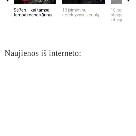
Se7en – kai tamsa
10 įsimintinų
10 įtemptų, k
tampa meno kūriniu
detektyvinių serialų
stingdančių k
istorijų
Naujienos iš interneto: