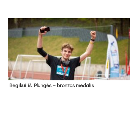
Bė­gi­kui iš Plun­gės – bron­zos me­da­lis