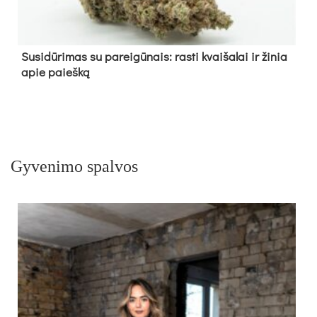
Su­si­dū­ri­mas su pa­rei­gū­nais: ras­ti kvai­ša­lai ir ži­nia
apie paieš­ką
Gyvenimo spalvos