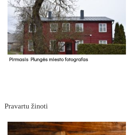
Pir­ma­sis Plun­gės mies­to fo­tog­ra­fas
Pravartu žinoti