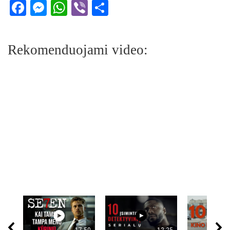
Facebook
Messenger
WhatsApp
Viber
Share
Rekomenduojami video:
17:50
12:25