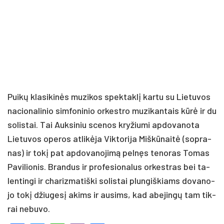
Pui­kų kla­si­ki­nės mu­zi­kos spek­tak­lį kar­tu su Lie­tu­vos
na­cio­na­li­nio sim­fo­ni­nio or­kest­ro mu­zi­kan­tais kū­rė ir du
so­lis­tai. Tai Auk­si­niu sce­nos kry­žiu­mi ap­do­va­no­ta
Lie­tu­vos ope­ros at­li­kė­ja Vik­to­ri­ja Miš­kū­nai­tė (sop­ra­
nas) ir to­kį pat ap­do­va­no­ji­mą pel­nęs te­no­ras To­mas
Pa­vi­lio­nis. Bran­dus ir pro­fe­sio­na­lus or­kest­ras bei ta­
len­tin­gi ir cha­riz­ma­tiš­ki so­lis­tai plun­giš­kiams do­va­no­
jo to­kį džiu­ge­sį akims ir au­sims, kad abe­jin­gų tam tik­
rai ne­bu­vo.