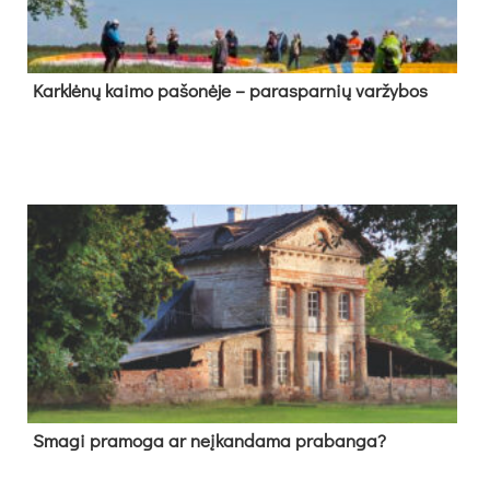
Kark­lė­nų kai­mo pa­šo­nė­je – pa­ras­par­nių var­žy­bos
Sma­gi pra­mo­ga ar neį­kan­da­ma pra­ban­ga?