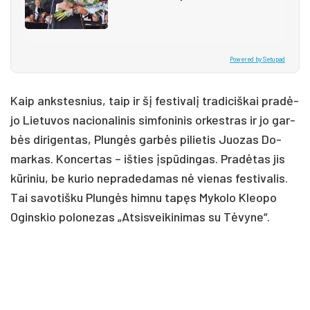
Powered by Setupad
Kaip anks­tes­nius, taip ir šį fes­ti­va­lį tra­di­ciš­kai pra­dė­
jo Lie­tu­vos na­cio­na­li­nis sim­fo­ni­nis or­kest­ras ir jo gar­
bės di­ri­gen­tas, Plun­gės gar­bės pi­lie­tis Juo­zas Do­
mar­kas. Kon­cer­tas – iš­ties įspū­din­gas. Pra­dė­tas jis
kū­ri­niu, be ku­rio ne­pra­de­da­mas nė vie­nas fes­ti­va­lis.
Tai sa­vo­tiš­ku Plun­gės him­nu ta­pęs My­ko­lo Kleo­po
Ogins­kio po­lo­ne­zas „At­sis­vei­ki­ni­mas su Tė­vy­ne“.