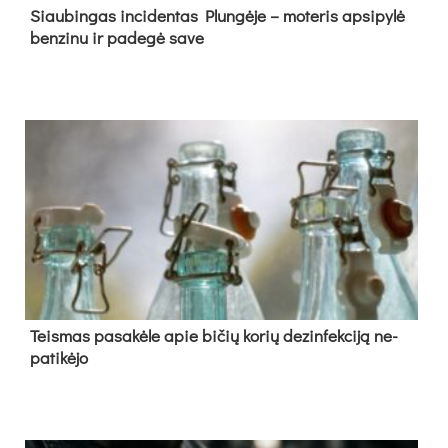
Siau­bin­gas in­ci­den­tas Plun­gė­je – mo­te­ris ap­si­py­lė
ben­zi­nu ir pa­de­gė sa­ve
Teis­mas pa­sa­kė­le apie bi­čių ko­rių de­zin­fek­ci­ją ne­
pa­ti­kė­jo