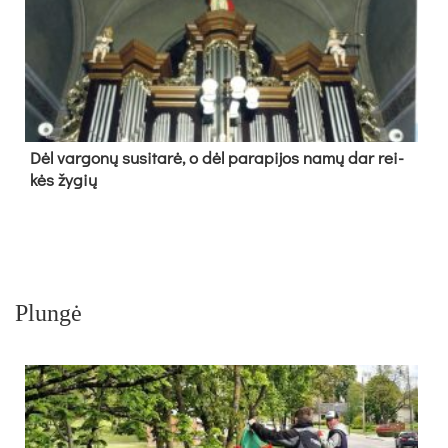
Dėl var­go­nų su­si­ta­rė, o dėl pa­ra­pi­jos na­mų dar rei­
kės žy­gių
Plungė