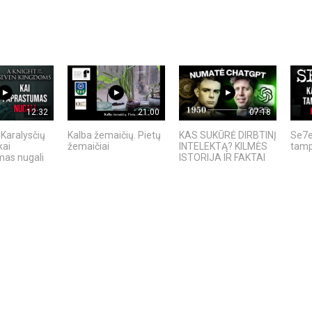
12:32
21:00
07:18
 Karalysčių
Kalba žemaičių. Pietų
KAS SUKŪRĖ DIRBTINĮ
Se7e
kai
žemaičiai
INTELEKTĄ? KILMĖS
tamp
as nugali
ISTORIJA IR FAKTAI