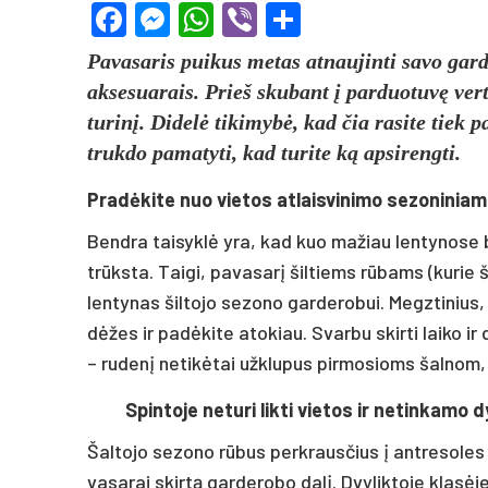
Facebook
Messenger
WhatsApp
Viber
Share
Pavasaris puikus metas atnaujinti savo gard
aksesuarais. Prieš skubant į parduotuvę verta
turinį. Didelė tikimybė, kad čia rasite tiek p
trukdo pamatyti, kad turite ką apsirengti.
Pradėkite nuo vietos atlaisvinimo sezoninia
Bendra taisyklė yra, kad kuo mažiau lentynose b
trūksta. Taigi, pavasarį šiltiems rūbams (kurie š
lentynas šiltojo sezono garderobui. Megztinius,
dėžes ir padėkite atokiau. Svarbu skirti laiko ir
– rudenį netikėtai užklupus pirmosioms šalnom,
Spintoje neturi likti vietos ir netinkamo
Šaltojo sezono rūbus perkrausčius į antresoles a
vasarai skirtą garderobo dalį. Dvyliktoje klasėje