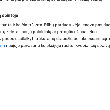
sų spintoje
 turite ir ko čia trūksta. Rūbų parduotuvėje lengva pasiduo
rstų keletas naujų palaidinių ar patogūs džinsai. Nuo
idų, padės susilaikyti trūkstamų drabužių bei aksesuarų sąr
naujoje pavasario kolekcijoje rasite įkvepiančių spalvų
s.lt