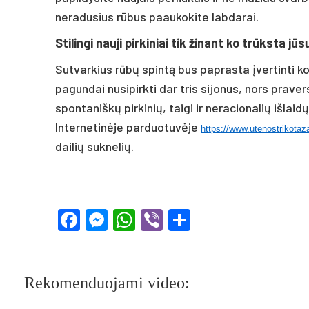
neradusius rūbus paaukokite labdarai.
Stilingi nauji pirkiniai tik žinant ko trūksta jū
Sutvarkius rūbų spintą bus paprasta įvertinti ko
pagundai nusipirkti dar tris sijonus, nors prave
spontaniškų pirkinių, taigi ir neracionalių išla
Internetinėje parduotuvėje
https://www.utenostrikotaza
dailių suknelių.
Facebook
Messenger
WhatsApp
Viber
Share
Rekomenduojami video: