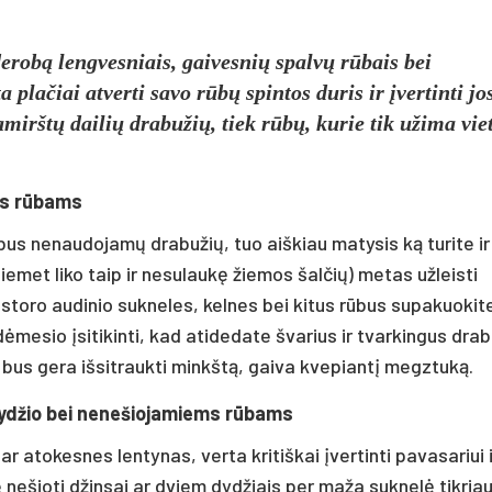
erobą lengvesniais, gaivesnių spalvų rūbais bei
 plačiai atverti savo rūbų spintos duris ir įvertinti jo
amirštų dailių drabužių, tiek rūbų, kurie tik užima viet
ms rūbams
us nenaudojamų drabužių, tuo aiškiau matysis ką turite ir
iemet liko taip ir nesulaukę žiemos šalčių) metas užleisti
 storo audinio sukneles, kelnes bei kitus rūbus supakuokite
 dėmesio įsitikinti, kad atidedate švarius ir tvarkingus dra
 bus gera išsitraukti minkštą, gaiva kvepiantį megztuką.
 dydžio bei nenešiojamiems rūbams
r atokesnes lentynas, verta kritiškai įvertinti pavasariui i
 nešioti džinsai ar dviem dydžiais per maža suknelė tikriaus