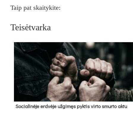
Taip pat skaitykite:
Teisėtvarka
So­cia­li­nė­je erd­vė­je už­gi­męs pyk­tis vir­to smur­to ak­tu