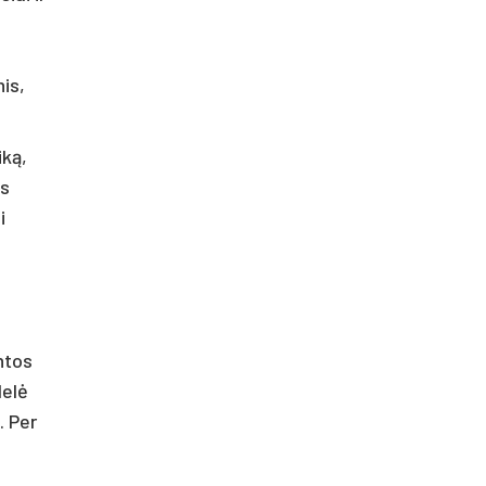
nis,
iką,
is
i
ntos
delė
. Per