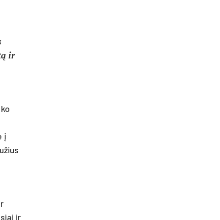
s
ą ir
 ko
 į
bužius
r
iai ir