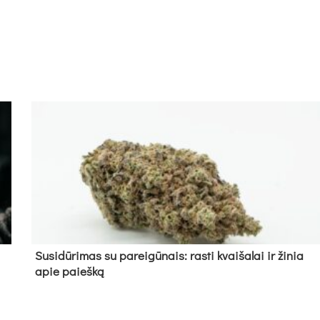
Su­si­dū­ri­mas su pa­rei­gū­nais: ras­ti kvai­ša­lai ir ži­nia
apie paieš­ką