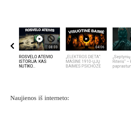
08:03
04:06
ROSVELO ATEIVIO
„ELEKTROS DIETA“:
„Septynių
ISTORIJA: KAS
MASINĖ 1910-ŲJŲ
Riteris" – 
NUTIKO...
BAIMĖS PSICHOZĖ
paprastum
Naujienos iš interneto: