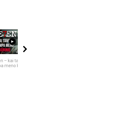
17:50
08:11
04:13
n – kai tamsa
„MIRĘS INTERNETAS“:
5 įdomūs faktai apie
a meno kūriniu
KODĖL DIDŽIOJI DALIS
„TikTok“: ką reiškia
INTERNETO NĖRA...
pavadinimas ir ne tik