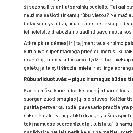
šį sezoną liks ant atsarginių suolelio. Tai gal b
neužims nešioti tinkamų rūbų vietos? Ne mažiau
belaukiantys rūbai, liūdina, nes netiesiogiai by
jei neleisite drabužiams gadinti savo nuotaikos ir
Atkreipkite dėmesį ir į tą įmantraus kirpimo pala
kuri buvo super madinga prieš du metus. Su laiku,
drabužių, kurie yra tinkamo dydžio, bet niekaip 
galėtų įsitaisyti širdžiai miela ir stilinga apranga
Rūbų atiduotuvės – pigus ir smagus būdas tiek 
Kai jau aišku kurie rūbai keliauja į atsargą lauk
suorganizuoti smagias jų išleistuves. Keičiantis
patiria pertvarką, todėl pavasario pradžia yra
suknelė gali tikti ir patikti draugei, o šios spi
tokį namuose suorganizuotą „kuistuką“ iš namų 
papildysite naujais perliukais ir ne mažiau svar