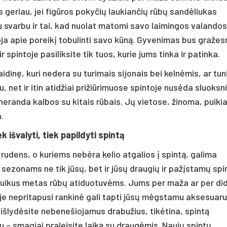
us geriau, jei figūros pokyčių laukiančių rūbų sandėliukas
 svarbu ir tai, kad nuolat matomi savo laimingos valandos
loja apie poreikį tobulinti savo kūną. Gyvenimas bus gražes
 spintoje pasiliksite tik tuos, kurie jums tinka ir patinka.
idinę, kuri nedera su turimais sijonais bei kelnėmis, ar tun
 net ir itin atidžiai prižiūrimuose spintoje nusėda sluoksn
neranda kalbos su kitais rūbais. Jų vietose, žinoma, puikia
.
išvalyti, tiek papildyti spintą
ti rudens, o kuriems nebėra kelio atgalios į spintą, galima
 sezonams ne tik jūsų, bet ir jūsų draugių ir pažįstamų spi
 puikus metas rūbų atiduotuvėms. Jums per maža ar per di
ntoje nepritapusi rankinė gali tapti jūsų mėgstamu aksesuaru
išlydėsite nebenešiojamus drabužius, tikėtina, spintą
bu – smagiai praleisite laiką su draugėmis. Naujų spintų