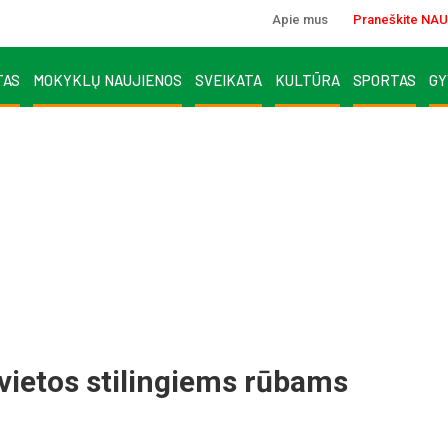
Apie mus
Praneškite NAU
TAS
MOKYKLŲ NAUJIENOS
SVEIKATA
KULTŪRA
SPORTAS
GY
 vietos stilingiems rūbams